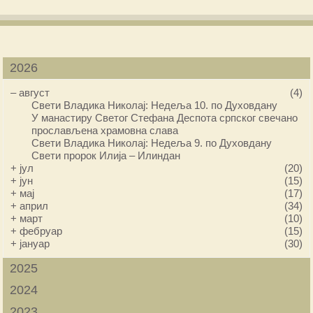
2026
–
август
(4)
Свети Владика Николај: Недеља 10. по Духовдану
У манастиру Светог Стефана Деспота српског свечано
прослављена храмовна слава
Свети Владика Николај: Недеља 9. по Духовдану
Свети пророк Илија – Илиндан
+
јул
(20)
+
јун
(15)
+
мај
(17)
+
април
(34)
+
март
(10)
+
фебруар
(15)
+
јануар
(30)
2025
2024
2023