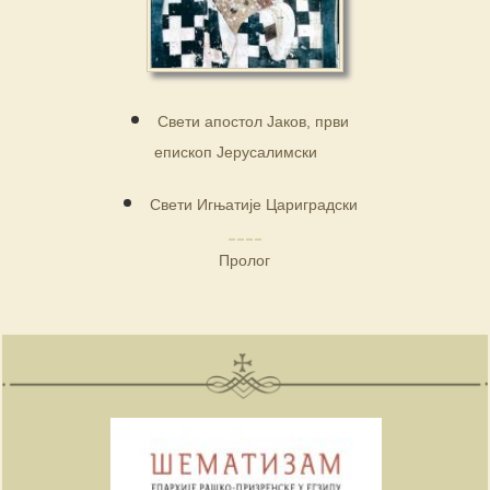
Свети апостол Јаков, први
епископ Јерусалимски
Свети Игњатије Цариградски
Пролог