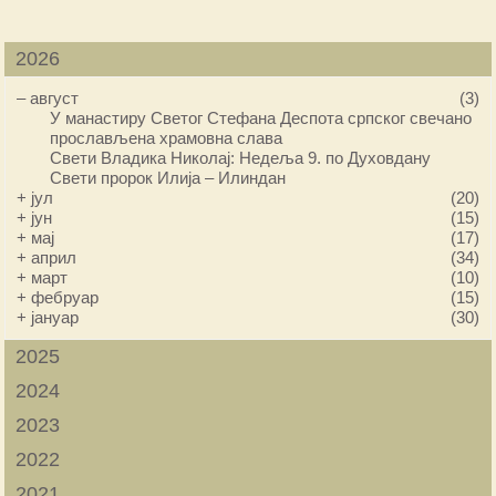
2026
–
август
(3)
У манастиру Светог Стефана Деспота српског свечано
прослављена храмовна слава
Свети Владика Николај: Недеља 9. по Духовдану
Свети пророк Илија – Илиндан
+
јул
(20)
+
јун
(15)
+
мај
(17)
+
април
(34)
+
март
(10)
+
фебруар
(15)
+
јануар
(30)
2025
2024
2023
2022
2021