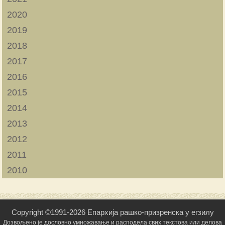
2020
2019
2018
2017
2016
2015
2014
2013
2012
2011
2010
Copyright ©1991-2026 Епархија рашко-призренска у егзилу
Дозвољено је дословно умножавање и расподела свих текстова или делова