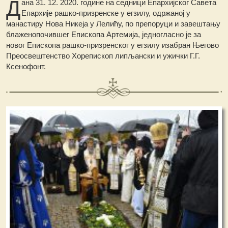
Д
ана 31. 12. 2020. године на седници Епархијског Савета
Епархије рашко-призренске у егзилу, одржаној у
манастиру Нова Никеја у Лелићу, по препоруци и завештању
блаженопочившег Епископа Артемија, једногласно је за
новог Епископа рашко-призренског у егзилу изабран Његово
Преосвештенство Хорепископ липљански и ужички Г.Г.
Ксенофонт.