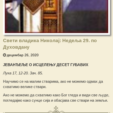
Свети владика Николај: Недеља 29. по
Духовдану
децембар 26, 2020
ЈЕВАНЂЕЉЕ О ИСЦЕЛЕЊУ ДЕСЕТ ГУБАВИХ
Лука 17, 12-20. Зач. 85.
Научимо се на малим стварима, ако не можемо одмах да
схватимо велике ствари.
Ако не можемо да схватимо како Бог гледа и види све људе,
погледајмо како сунце сија и обасјава све ствари на земљи.