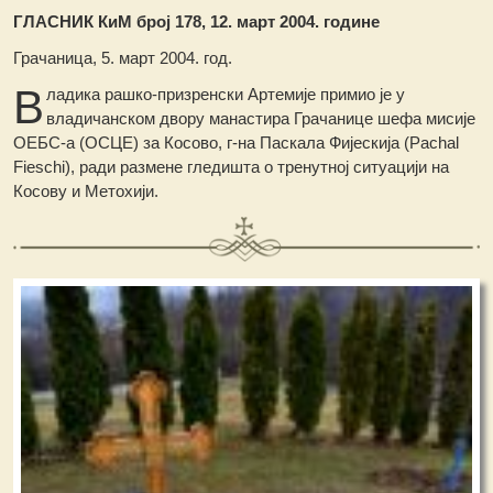
ГЛАСНИК КиМ број 178, 12. март 2004. године
Грачаница, 5. март 2004. год.
В
ладика рашко-призренски Артемије примио је у
владичанском двору манастира Грачанице шефа мисије
ОЕБС-а (ОСЦЕ) за Косово, г-на Паскала Фијескија (Pachal
Fieschi), ради размене гледишта о тренутној ситуацији на
Косову и Метохији.