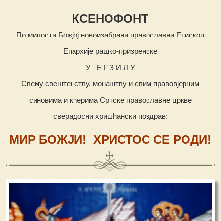
КСЕНОФОНТ
По милости Божјој новоизабрани православни Епископ
Епархије рашко-призренске
У Е Г З И Л У
Свему свештенству, монаштву и свим правовјерним
синовима и кћерима Српске православне цркве
сверадосни хришћански поздрав:
МИР БОЖЈИ! ХРИСТОС СЕ РОДИ!