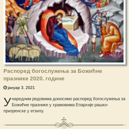
Распоред богослужења за Божићне
празнике 2020. године
јануар 3, 2021
У
наредним редовима доносимо распоред богослужења за
Божићне празнике у храмовима Епархије рашко-
призренске у егзилу.