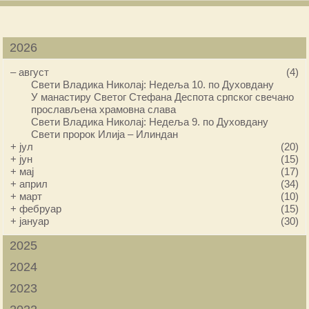
2026
–
август
(4)
Свети Владика Николај: Недеља 10. по Духовдану
У манастиру Светог Стефана Деспота српског свечано
прослављена храмовна слава
Свети Владика Николај: Недеља 9. по Духовдану
Свети пророк Илија – Илиндан
+
јул
(20)
+
јун
(15)
+
мај
(17)
+
април
(34)
+
март
(10)
+
фебруар
(15)
+
јануар
(30)
2025
2024
2023