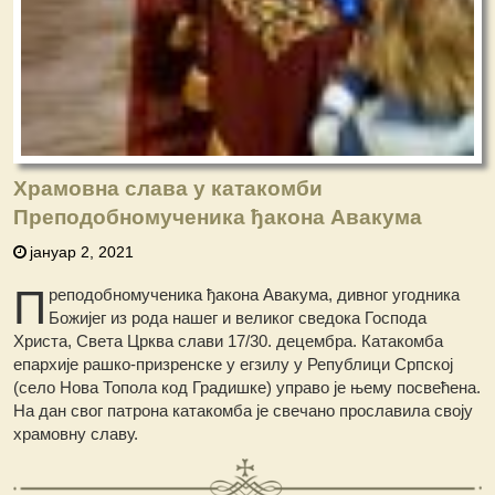
Храмовна слава у катакомби
Преподобномученика ђакона Авакума
јануар 2, 2021
П
реподобномученика ђакона Авакума, дивног угодникa
Божијег из рода нашег и великог сведока Господа
Христа, Света Црква слави 17/30. децембра. Катакомба
епархије рашко-призренске у егзилу у Републици Српској
(село Нова Топола код Градишке) управо је њему посвећена.
На дан свог патрона катакомба је свечано прославила своју
храмовну славу.