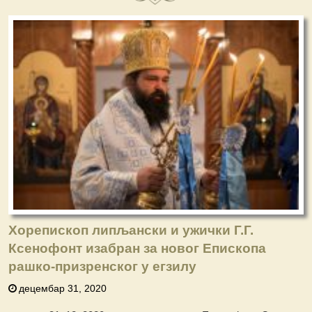
Хорепископ липљански и ужички Г.Г.
Ксенофонт изабран за новог Епископа
рашко-призренског у егзилу
децембар 31, 2020