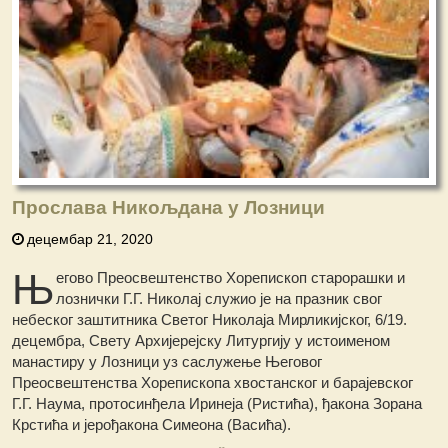
Прослава Никољдана у Лозници
децембар 21, 2020
Њ
егово Преосвештенство Хорепископ старорашки и
лознички Г.Г. Николај служио је на празник свог
небеског заштитника Светог Николаја Мирликијског, 6/19.
децембра, Свету Архијерејску Литургију у истоименом
манастиру у Лозници уз саслужење Његовог
Преосвештенства Хорепископа хвостанског и барајевског
Г.Г. Наума, протосинђела Иринеја (Ристића), ђакона Зорана
Крстића и јерођакона Симеона (Васића).