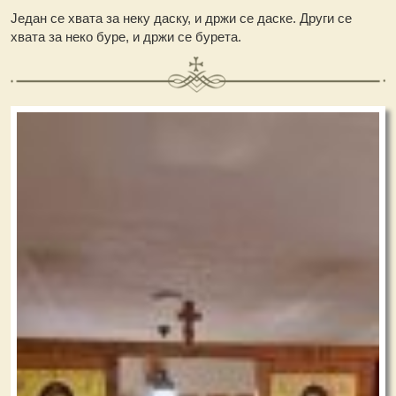
Један се хвата за неку даску, и држи се даске. Други се
хвата за неко буре, и држи се бурета.