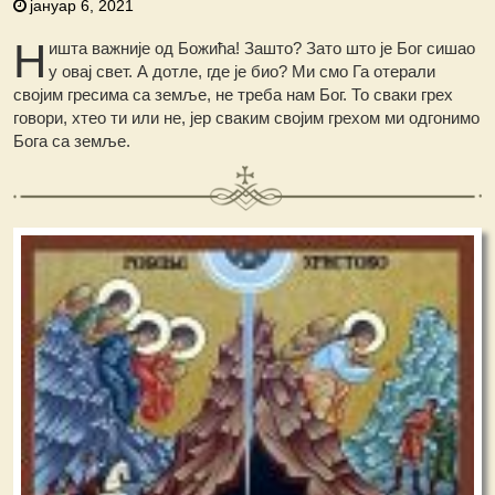
јануар 6, 2021
Н
ишта важније од Божића! Зашто? Зато што је Бог сишао
у овај свет. А дотле, где је био? Ми смо Га отерали
својим гресима са земље, не треба нам Бог. То сваки грех
говори, хтео ти или не, јер сваким својим грехом ми одгонимо
Бога са земље.