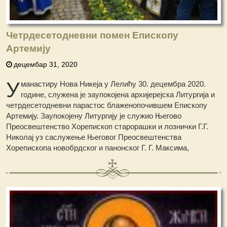
Четрдесетодневни помен Епископу
Артемију
децембар 31, 2020
У
манастиру Нова Никеја у Лелићу 30. децембра 2020.
године, служена је заупокојена архијерејска Литургија и
четрдесетодневни парастос блаженопочившем Епископу
Артемију. Заупокојену Литургију је служио Његово
Преосвештенство Хорепископ старорашки и лознички Г.Г.
Николај уз саслужење Његовог Преосвештенства
Хорепископа новобрдског и панонског Г. Г. Максима,