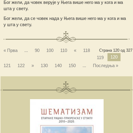
Бог жели, да човек верује у Њега више него ма у кога и ма
шта у свету.
Бог жели, да се човек нада у Њега више него ма у кога и ма
у шта у свету.
« Прва
...
90
100
110
«
118
Страна 120 од 327
120
119
121
122
»
130
140
150
...
Последња »