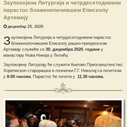
Заупокојена Литургија и четрдесетодневни
парастос блаженопочившем Епископу
Артемију
децембар 25, 2020
З
аупокојена Литургија и четрдесетодневни парастос
блаженопочившем Епископу рашко-призренском
Артемију служиће се
30. децембра 2020. године
у
манастиру Нова Никеја у Лелићу.
Заупокојену Литургију ће служити Његово Преосвештенство
Хорепископ старорашки и лознички Г.Г. Николај са почетком
у
9:00 часова
. Парастос ће почети у
11.30 часова
.