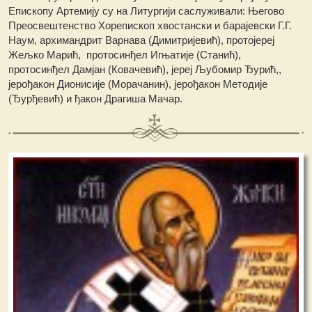
Епископу Артемију су на Литургији саслуживали: Његово
Преосвештенство Хорепископ хвостански и барајевски Г.Г.
Наум, архимандрит Варнава (Димитријевић), протојереј
Жељко Марић, протосинђел Игњатије (Станић),
протосинђел Дамјан (Ковачевић), јереј Љубомир Ђурић,,
јерођакон Дионисије (Морачанин), јерођакон Методије
(Ђурђевић) и ђакон Драгиша Мачар.