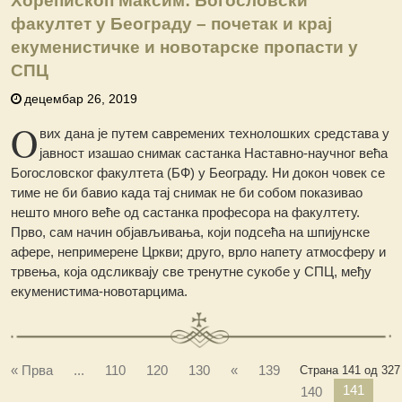
Хорепископ Максим: Богословски
факултет у Београду – почетак и крај
екуменистичке и новотарске пропасти у
СПЦ
децембар 26, 2019
O
вих дана је путем савремених технолошких средстава у
јавност изашао снимак састанка Наставно-научног већа
Богословског факултета (БФ) у Београду. Ни докон човек се
тиме не би бавио када тај снимак не би собом показивао
нешто много веће од састанка професора на факултету.
Прво, сам начин објављивања, који подсећа на шпијунске
афере, непримерене Цркви; друго, врло напету атмосферу и
трвења, која одсликвају све тренутне сукобе у СПЦ, међу
екуменистима-новотарцима.
« Прва
...
110
120
130
«
139
Страна 141 од 327
141
140