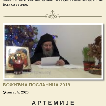
Бога са земље.
БОЖИЋНА ПОСЛАНИЦА 2019.
јануар 5, 2020
А Р Т Е М И Ј Е