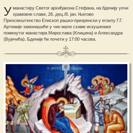
У
манастиру Светог архиђакона Стефана, на бденију уочи
храмовне славе, 26. дец./8. јан. Његово
Преосвештенство Епископ рашко-призренски у егзилу Г.Г.
Артемије замонашиће у чин мале схиме искушенике
поменутог манастира Мирослава (Клицина) и Александра
(Вујичића). Бденије ће почети у 17:00 часова.