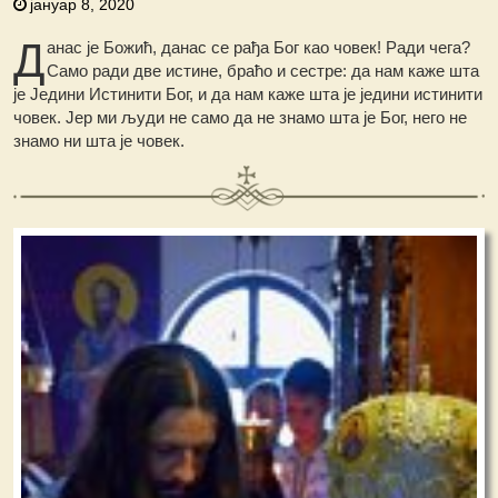
јануар 8, 2020
Д
анас је Божић, данас се рађа Бог као човек! Ради чега?
Само ради две истине, браћо и сестре: да нам каже шта
је Једини Истинити Бог, и да нам каже шта је једини истинити
човек. Јер ми људи не само да не знамо шта је Бог, него не
знамо ни шта је човек.