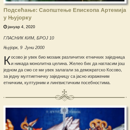
Подсећање: Саопштење Епископа Артемија
у Њујорку
јануар 4, 2020
ГЛАСНИК КИМ, БРОЈ 10
Њујорк, 9 Јуни 2000
К
осово је увек био мозаик различитих етничких заједница
и никада монолитна целина. Желео бих да нагласим још
једном да смо се ми увек залагали за демократско Косово,
за једну мултиетничку заједницу са јасно израженим
етничким, културним и лингвистичким посебностима.