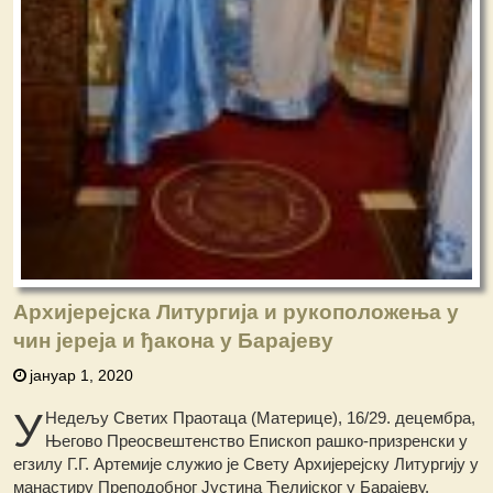
Архијерејска Литургија и рукоположења у
чин јереја и ђакона у Барајеву
јануар 1, 2020
У
Недељу Светих Праотаца (Материце), 16/29. децембра,
Његово Преосвештенство Епископ рашко-призренски у
егзилу Г.Г. Артемије служио је Свету Архијерејску Литургију у
манастиру Преподобног Јустина Ћелијског у Барајеву.