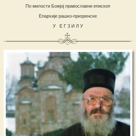
По милости Божјој православни епископ
Епархије рашко-призренске
У Е Г З И Л У