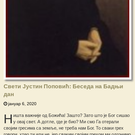
Свети Јустин Поповић: Беседа на Бадњи
дан
јануар 6, 2020
Н
ишта важније од Божића! Зашто? Зато што је Бог сишао
у овај свет. А дотле, где је био? Ми смо Га отерали
својим гресима са земље, не треба нам Бог. То сваки грех
говори, хтео ти или не, јер сваким својим грехом ми одгонимо