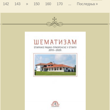
142
143
»
150
160
170
...
Последња »