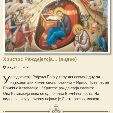
Христос Раждајетсја… (видео)
јануар 6, 2020
У
предвечерје Рођења Бога у телу доносимо једну од
најпознатијих химни овога празника – Ирмос Прве песме
Божићне Катавасије – ”Христос раждајетсја славите…”.
Ова Катавасија пева се од почетка Божићног поста. На
видео-запису у прилогу појање је Светогорских монаха.