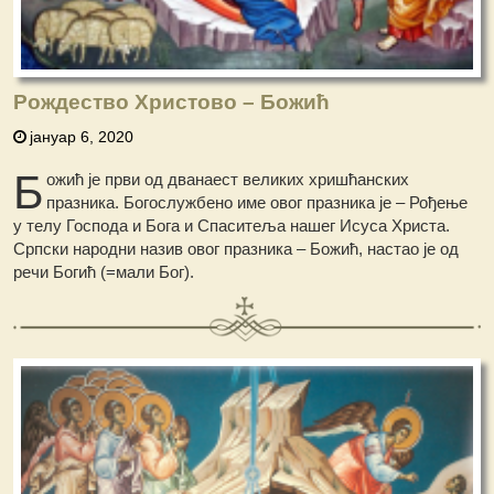
Рождество Христово – Бοжић
јануар 6, 2020
Б
ожић је први од дванаест великих хришћанских
празника. Богослужбено име овог празника је – Рођење
у телу Господа и Бога и Спаситеља нашег Исуса Христа.
Српски народни назив овог празника – Божић, настао је од
речи Богић (=мали Бог).