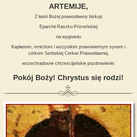
ARTEMIJE,
Z łaski Bożej prawosławny biskup
Eparchii Raszko-Prizreńskiej
na wygnaniu
Kapłanom, mnichom i wszystkim prawowiernym synom i
córkom Serbskiej Cerkwi Prawosławnej,
wszechradosne chrześcijańskie pozdrowienie:
Pokój Boży! Chrystus się rodzi!