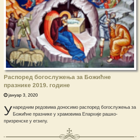
Распоред богослужења за Божићне
празнике 2019. године
јануар 3, 2020
У
наредним редовима доносимо распоред богослужења за
Божићне празнике у храмовима Епархије рашко-
призренске у егзилу.