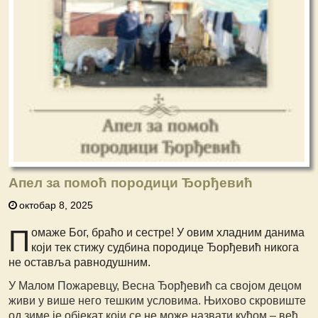
Апел за помоћ породици Ђорђевић
октобар 8, 2025
П
омаже Бог, браћо и сестре! У овим хладним данима
који тек стижу судбина породице Ђорђевић никога
не оставља равнодушним.
У Малом Пожаревцу, Весна Ђорђевић са својом децом
живи у више него тешким условима. Њихово скровиште
од зиме је објекат који се не може назвати кућом – већ