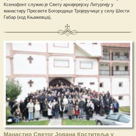
Ксенофонт служио је Свету архијерејску Литургију у
манастиру Пресвете Богородице Тројеручице у селу Шести
Габар (код Књажевца),
Манастир Светог Јована Крститеља у