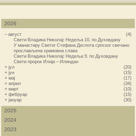
2026
–
август
(4)
Свети Владика Николај: Недеља 10. по Духовдану
У манастиру Светог Стефана Деспота српског свечано
прослављена храмовна слава
Свети Владика Николај: Недеља 9. по Духовдану
Свети пророк Илија – Илиндан
+
јул
(20)
+
јун
(15)
+
мај
(17)
+
април
(34)
+
март
(10)
+
фебруар
(15)
+
јануар
(30)
2025
2024
2023