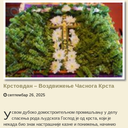
Крстовдан – Воздвижење Часнога Крста
септембар 26, 2025
У
свом дубоко домостроитељном промишљању у делу
спасења рода људскога Господ је од крста, који је
некада био знак настрашније казне и понижења, начинио