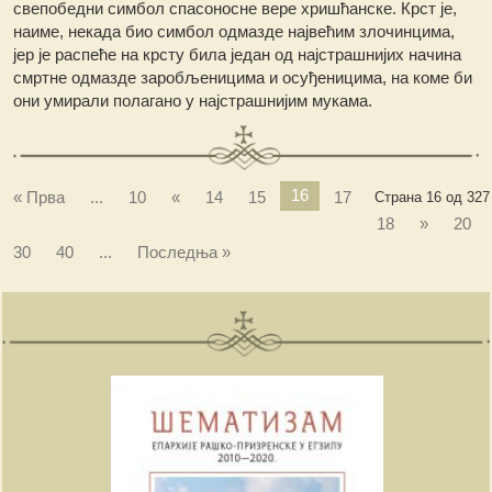
свепобедни симбол спасоносне вере хришћанске. Крст је,
наиме, некада био симбол одмазде највећим злочинцима,
јер је распеће на крсту била један од најстрашнијих начина
смртне одмазде заробљеницима и осуђеницима, на коме би
они умирали полагано у најстрашнијим мукама.
16
« Прва
...
10
«
14
15
17
Страна 16 од 327
18
»
20
30
40
...
Последња »