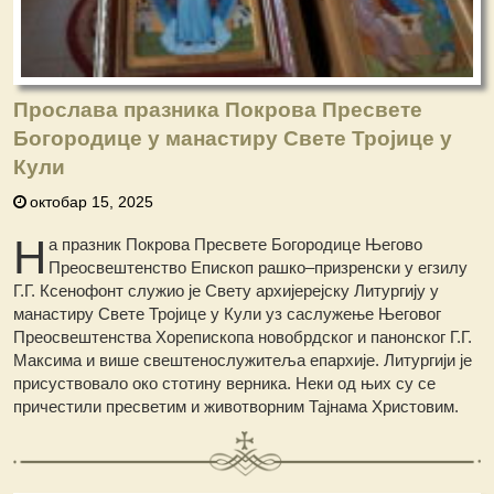
Прослава празника Покрова Пресвете
Богородице у манастиру Свете Тројице у
Кули
октобар 15, 2025
Н
а празник Покрова Пресвете Богородице Његово
Преосвештенство Епископ рашко–призренски у егзилу
Г.Г. Ксенофонт служио је Свету aрхијерејску Литургију у
манастиру Свете Тројице у Кули уз саслужење Његовог
Преосвештенства Хорепископа новобрдског и панонског Г.Г.
Максима и више свештенослужитеља епархије. Литургији је
присуствовало око стотину верника. Неки од њих су се
причестили пресветим и животворним Тајнама Христовим.