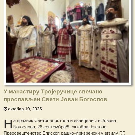
У манастиру Тројеручице свечано
прослављен Свети Јован Богослов
октобар 10, 2025
Н
а празник Светог апостола и еванђелистe Јована
Богослова, 26 септембра/9. октобра, Његово
Преосвештенство Епископ рашко–призренски у егзилу Г.Г.