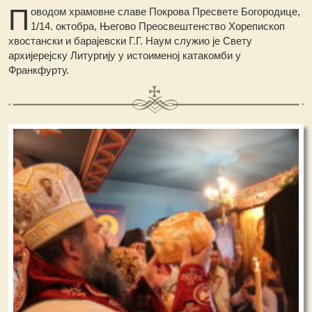
П
оводом храмовне славе Покрова Пресвете Богородице,
1/14. октобра, Његово Преосвештенство Хорепископ
хвостански и барајевски Г.Г. Наум служио је Свету
архијерејску Литургију у истоименој катакомби у
Франкфурту.