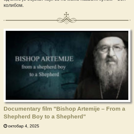
колибом.
Documentary film "Bishop Artemije – From a
Shepherd Boy to a Shepherd"
октобар 4, 2025