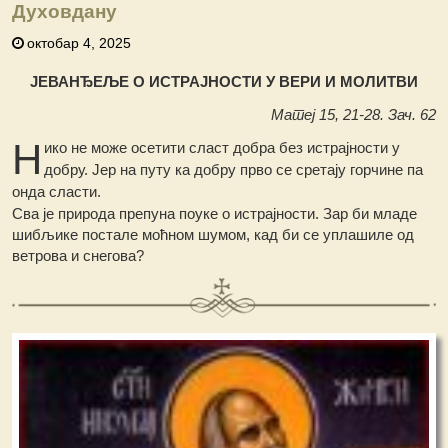
Духовдану
октобар 4, 2025
ЈЕВАНЂЕЉЕ О ИСТРАЈНОСТИ У ВЕРИ И МОЛИТВИ
Матеј 15, 21-28. Зач. 62
Н
ико не може осетити сласт добра без истрајности у
добру. Јер на путу ка добру прво се сретају горчине па
онда сласти.
Сва је природа препуна поуке о истрајности. Зар би младе
шибљике постале моћном шумом, кад би се уплашиле од
ветрова и снегова?