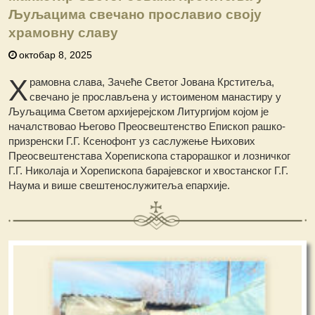
Љуљацима свечано прославио своју
храмовну славу
октобар 8, 2025
Х
рамовна слава, Зачеће Светог Јована Крститеља,
свечано је прослављена у истоименом манастиру у
Љуљацима Светом архијерејском Литургијом којом је
началствовао Његово Преосвештенство Епископ рашко-
призренски Г.Г. Ксенофонт уз саслужење Њихових
Преосвештенстава Хорепископа старорашког и лозничког
Г.Г. Николаја и Хорепископа барајевског и хвостанског Г.Г.
Наума и више свештенослужитеља епархије.