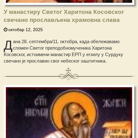
У манастиру Светог Харитона Косовског
свечано прослављена храмовна слава
октобар 12, 2025
Д
ана 28. септембра/11. октобра, када обележавамо
спомен Светог преподобномученика Харитона
Косовског, истоимени манастир ЕРП у егзилу у Сурдуку
свечано је прославио свог небеског заштитника.