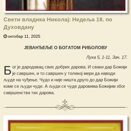
Свети владика Николај: Недеља 18. по
Духовдану
октобар 11, 2025
ЈЕВАНЂЕЉЕ О БОГАТОМ РИБОЛОВУ
Лука 5, 1-11. Зач. 17.
Б
ог је дародавац свих добрих дарова. И сваки дар Божији
је савршен, и то савршен у толикој мери да наводи
људе на чуђење. Чудо и није ништа друго до дар Божији
коме се људи чуде. А људи се чуде даровима Божијим због
савршенства тих дарова.