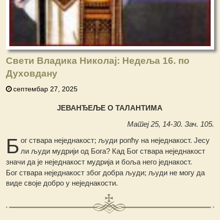
Свети Владика Николај: Недеља 16. по
Духовдану
септембар 27, 2025
ЈЕВАНЂЕЉЕ О ТАЛАНТИМА
Матеј 25, 14-30. Зач. 105.
Б
ог ствара неједнакост; људи ропћу на неједнакост. Јесу
ли људи мудрији од Бога? Кад Бог ствара неједнакост
значи да је неједнакост мудрија и боља него једнакост.
Бог ствара неједнакост због добра људи; људи не могу да
виде своје добро у неједнакости.