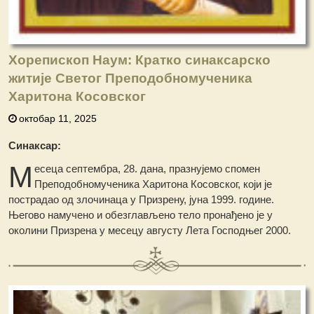
Хорепископ Наум: Кратко синаксарско
житије Светог Преподобномученика
Харитона Косовског
октобар 11, 2025
Синаксар:
М
есеца септембра, 28. дана, празнујемо спомен
Преподобномученика Харитона Косовског, који је
пострадао од злочинаца у Призрену, јуна 1999. године.
Његово намучено и обезглављено тело пронађено је у
околини Призрена у месецу августу Лета Господњег 2000.