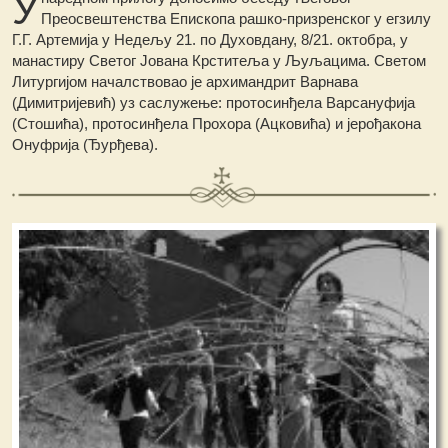
У
Преосвештенства Епископа рашко-призренског у егзилу
Г.Г. Артемија у Недељу 21. по Духовдану, 8/21. октобра, у
манастиру Светог Јована Крститеља у Љуљацима. Светом
Литургијом началствовао је архимандрит Варнава
(Димитријевић) уз саслужење: протосинђела Варсануфија
(Стошића), протосинђела Прохора (Ацковића) и јерођакона
Онуфрија (Ђурђева).