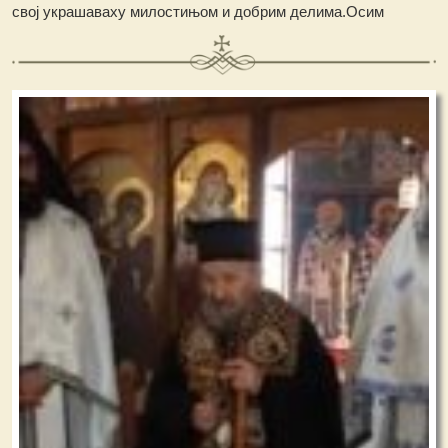
свој украшаваху милостињом и добрим делима.Осим