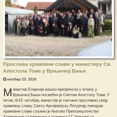
Прослава храмовне славе у манастиру Св.
Апостола Томе у Врњачкој Бањи
октобар 23, 2018
М
анастир Епархије рашко-призренске у егзилу у
Врњачкој Бањи посвећен је Светом Апостолу Томи. У
петак, 6/19. октобра, манастир је свечано прославио своју
храмовну славу. Свету Архијерејску Литургију поводом
храмовне славе служио је Његово Преосвештенство
Хорепископ старорашки и лознички Г.Г. Николај уз