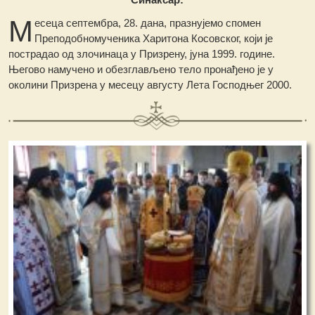
М
есеца септембра, 28. дана, празнујемо спомен
Преподобномученика Харитона Косовског, који је
пострадао од злочинаца у Призрену, јуна 1999. године.
Његово намучено и обезглављено тело пронађено је у
околини Призрена у месецу августу Лета Господњег 2000.