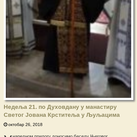
Недеља 21. по Духовдану у манастиру
Светог Јована Крститеља у Љуљацима
октобар 26, 2018
наредном прилогу доносимо беседу Његовог