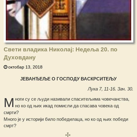
Свети владика Николај: Недеља 20. по
Духовдану
октобар 13, 2018
ЈЕВАНЂЕЉЕ О ГОСПОДУ ВАСКРСИТЕЉУ
Лука 7, 11-16. Зач. 30.
М
ноги су се људи називали спаситељима човечанства,
но ко од њих икад помисли да спасава човека од
смрти?
Много је у историји било победилаца, но ко од њих победи
смрт?