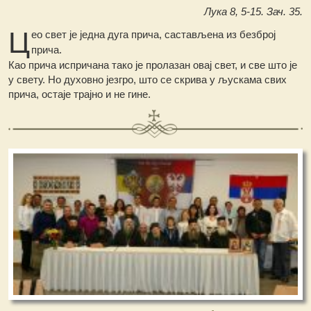
Лука 8, 5-15. Зач. 35.
Ц
ео свет је једна дуга прича, састављена из безброј
прича.
Као прича испричана тако је пролазан овај свет, и све што је
у свету. Но духовно језгро, што се скрива у љускама свих
прича, остаје трајно и не гине.