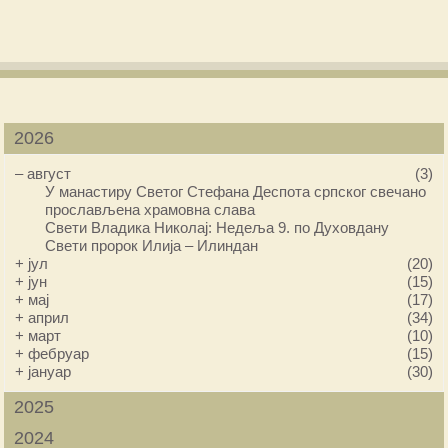
2026
–
август
(3)
У манастиру Светог Стефана Деспота српског свечано
прослављена храмовна слава
Свети Владика Николај: Недеља 9. по Духовдану
Свети пророк Илија – Илиндан
+
јул
(20)
+
јун
(15)
+
мај
(17)
+
април
(34)
+
март
(10)
+
фебруар
(15)
+
јануар
(30)
2025
2024