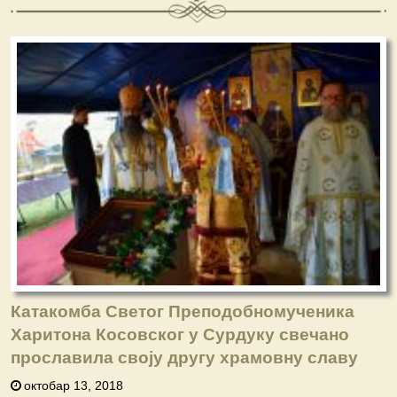
Катакомба Светог Преподобномученика
Харитона Косовског у Сурдуку свечано
прославила своју другу храмовну славу
октобар 13, 2018