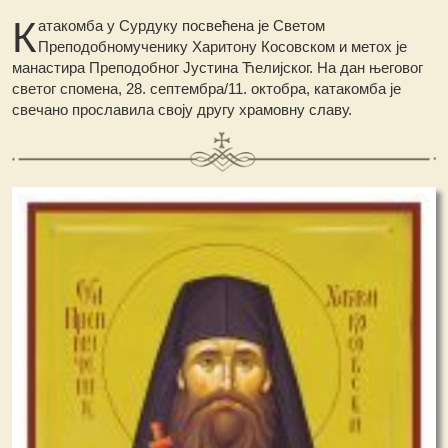
К
атакомба у Сурдуку посвећена је Светом
Преподобномученику Харитону Косовском и метох је
манастира Преподобног Јустина Ћелијског. На дан његовог
светог спомена, 28. септембра/11. октобра, катакомба је
свечано прославила своју другу храмовну славу.