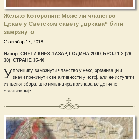
Жељко Которанин: Може ли чланство
Цркве у Светском савету „цркава“ бити
замрзнуто
октобар 17, 2018
Извор: СВЕТИ КНЕЗ ЛАЗАР, ГОДИНА 2000, БРОЈ 1-2 (29-
30), СТРАНЕ 35-40
У
принципу, замрзнути чланство у некој организацији
значи прекинути све активности у истој, али не иступити
из њеног збора, што имплицира признавање дотичне
организације.