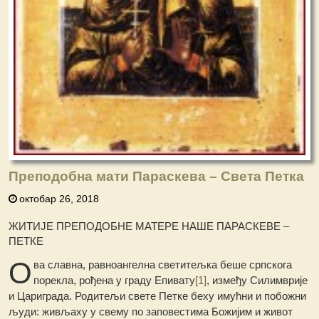
Преподобна мати Параскева – Света Петка
октобар 26, 2018
ЖИТИЈЕ ПРЕПОДОБНЕ МАТЕРЕ НАШЕ ПАРАСКЕВЕ –
ПЕТКЕ
О
ва славна, равноангелна светитељка беше српскога
порекла, рођена у граду Епивату
[1]
, између Силимврије
и Цариграда. Родитељи свете Петке беху имућни и побожни
људи: живљаху у свему по заповестима Божијим и живот