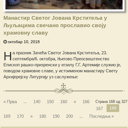
Манастир Светог Јована Крститеља у
Љуљацима свечано прославио своју
храмовну славу
октобар 10, 2018
Н
а празник Зачећа Светог Јована Крститеља, 23.
септембра/6. октобра, Његово Преосвештенство
Епископ рашко-призренски у егзилу Г.Г. Артемије служио је,
поводом храмовне славе, у истоименом манастиру Свету
Архијерејску Литургију уз саслужење:
« Прва
...
140
150
160
«
166
Страна 168 од 327
168
167
169
170
»
180
190
200
...
Последња »