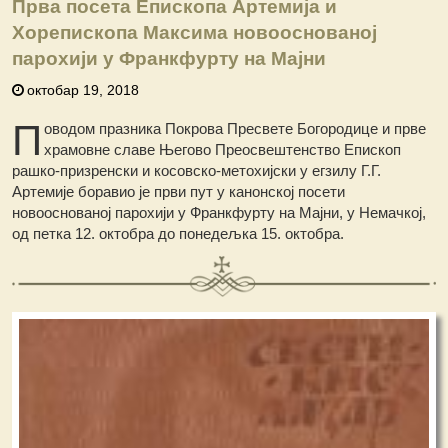
Прва посета Епископа Артемија и
Хорепископа Максима новооснованој
парохији у Франкфурту на Мајни
октобар 19, 2018
П
оводом празника Покрова Пресвете Богородице и прве
храмовне славе Његово Преосвештенство Епископ
рашко-призренски и косовско-метохијски у егзилу Г.Г.
Артемије боравио је први пут у канонској посети
новооснованој парохији у Франкфурту на Мајни, у Немачкој,
од петка 12. октобра до понедељка 15. октобра.