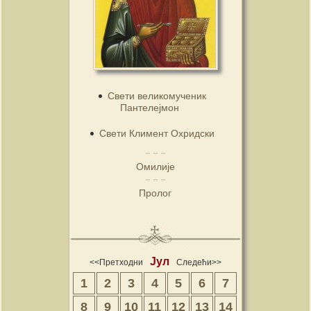
Свети великомученик
Пантелејмон
Свети Климент Охридски
Омилије
Пролог
Јул
<<Претходни
Следећи>>
1
2
3
4
5
6
7
8
9
10
11
12
13
14