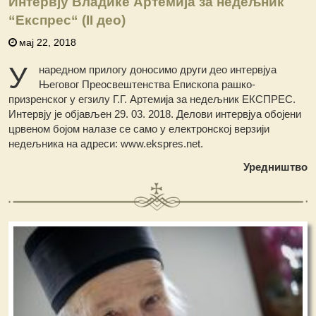
Интервју Владике Артемија за недељник
“Експрес“ (II део)
мај 22, 2018
У
наредном прилогу доносимо други део интервјуа
Његовог Преосвештенства Епископа рашко-
призренског у егзилу Г.Г. Артемија за недељник ЕКСПРЕС.
Интервју је објављен 29. 03. 2018. Делови интервјуа обојени
црвеном бојом налазе се само у електронској верзији
недељника на адреси: www.ekspres.net.
Уредништво