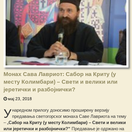
Монах Сава Лавриот: Сабор на Криту (у
месту Колимбари) – Свети и велики или
јеретички и разбојнички?
мај 23, 2018
У
наредном прилогу доносимо проширену верзију
предавања светогорског монаха Саве Лавриота на тему
– „
Сабор на Криту (у месту Колимбари) – Свети и велики
или јеретички и разбојнички?“
Предавање је одржано на