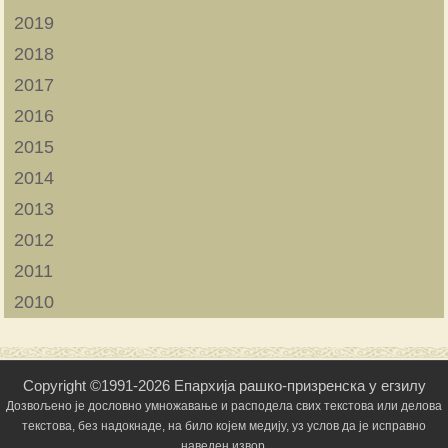
2019
2018
2017
2016
2015
2014
2013
2012
2011
2010
Copyright ©1991-2026 Епархија рашко-призренска у егзилу
Дозвољено је дословно умножавање и расподела свих текстова или делова
текстова, без надокнаде, на било којем медију, уз услов да је исправно
наведен извор.