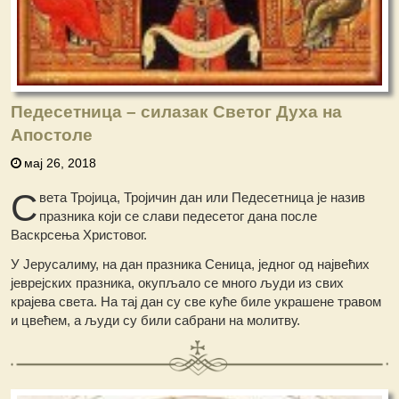
Педесетница – силазак Светог Духа на
Апостоле
мај 26, 2018
С
вета Тројица, Тројичин дан или Педесетница је назив
празника који се слави педесетог дана после
Васкрсења Христовог.
У Јерусалиму, на дан празника Сеница, једног од највећих
јеврејских празника, окупљало се много људи из свих
крајева света. На тај дан су све куће биле украшене травом
и цвећем, а људи су били сабрани на молитву.