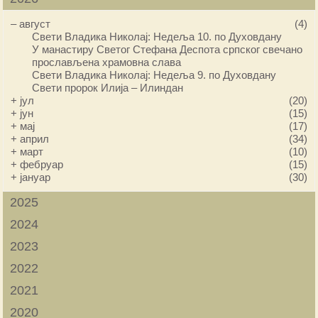
–
август
(4)
Свети Владика Николај: Недеља 10. по Духовдану
У манастиру Светог Стефана Деспота српског свечано
прослављена храмовна слава
Свети Владика Николај: Недеља 9. по Духовдану
Свети пророк Илија – Илиндан
+
јул
(20)
+
јун
(15)
+
мај
(17)
+
април
(34)
+
март
(10)
+
фебруар
(15)
+
јануар
(30)
2025
2024
2023
2022
2021
2020