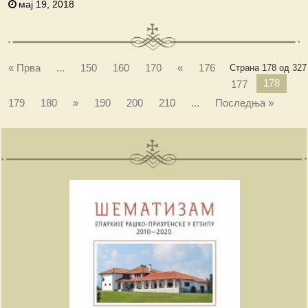
мај 19, 2018
« Прва
...
150
160
170
«
176
Страна 178 од 327
178
177
179
180
»
190
200
210
...
Последња »