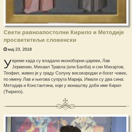
Свети равноапостолни Кирило и Методије
просветитељи словенски
мај 23, 2018
У
време када су владали иконоборни цареви, Лав
Јерменин, Михаил Травла (или Балба) и син Михајлов,
Теофил, живео је у граду Солуну високородан и богат човек,
по имену Лав и његова супруга Марија. Имали су два сина:
Методија и Константина, који у монаштву доби име Кирил
(Ћирило).