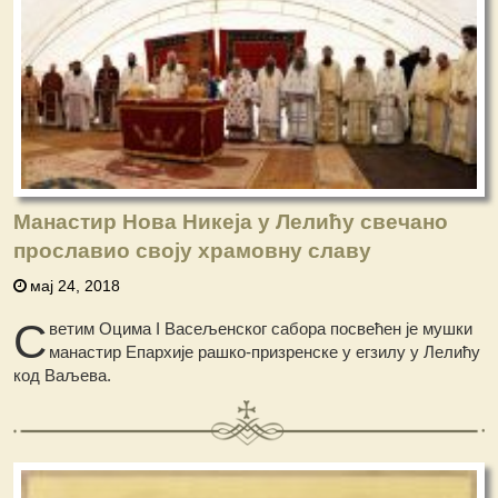
Манастир Нова Никеја у Лелићу свечано
прославио своју храмовну славу
мај 24, 2018
С
ветим Оцима I Васељенског сабора посвећен је мушки
манастир Епархије рашко-призренске у егзилу у Лелићу
код Ваљевa.