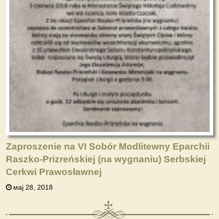
Zaproszenie na VI Sobór Modlitewny Eparchii
Raszko-Prizreńskiej (na wygnaniu) Serbskiej
Cerkwi Prawosławnej
мај 28, 2018