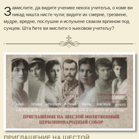
З
амислите, да видите ученике некога учитеља, о коме ви
никад ништа нисте чули; видите их смерне, трезвене,
мудре, вредне, послушне и испуњене сваком врлином под
сунцем. Шта ћете ви мислити о њиховом учитељу?
ПРИГЛАШЕНИЕ НА ШЕСТОЙ