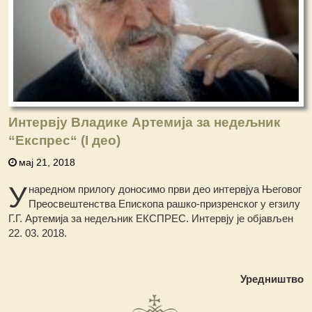
Интервју Владике Артемија за недељник
“Експрес“ (I део)
мај 21, 2018
У
наредном прилогу доносимо први део интервјуа Његовог
Преосвештенства Епископа рашко-призренског у егзилу
Г.Г. Артемија за недељник ЕКСПРЕС. Интервју је објављен
22. 03. 2018.
Уредништво