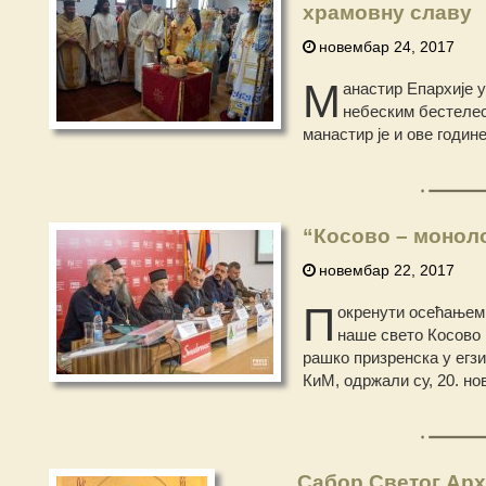
храмовну славу
новембар 24, 2017
М
анастир Епархије 
небеским бестелес
манастир је и ове годин
“Косово – моноло
новембар 22, 2017
П
окренути осећањем о
наше свето Косово 
рашко призренска у егз
КиМ, одржали су, 20. но
Сабор Светог Арх