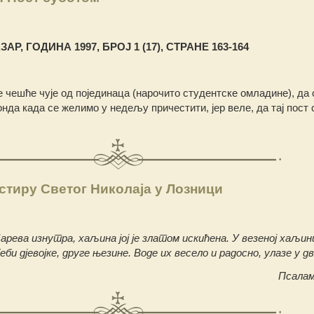
АР, ГОДИНА 1997, БРОЈ 1 (17), СТРАНЕ 163-164
 чешће чује од појединаца (нарочито студентске омладине), да
онда када се желимо у недељу причестити, јер веле, да тај пост
тиру Светог Николаја у Лозници
арева изнутра, хаљина јој је златом искићена. У везеној хаљини
еби дјевојке, друге њезине. Воде их весело и радосно, улазе у д
Псалам