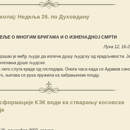
колај: Недеља 26. по Духовдану
ЕЉЕ О МНОГИМ БРИГАМА И О ИЗНЕНАДНОЈ СМРТИ
Лука 12, 16-2
дошао је међу људе да излечи душу људску од крадљивости. Је
олезања душе људске.
; него слуга краде од господара. Онога часа када се Адамов син
ух, његова се рука пружила ка забрањеном плоду.
сформације КЗК води ка стварању косовске
је