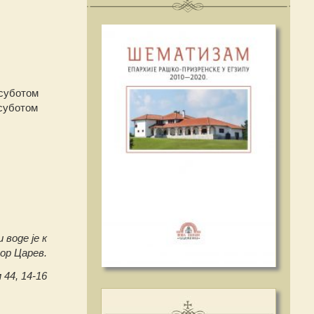
 суботом
 суботом
 воде је к
вор Царев.
 44, 14-16