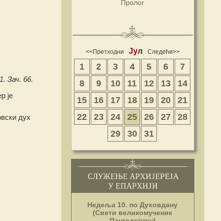
Пролог
Јул
<<Претходни
Следећи>>
1
2
3
4
5
6
7
1. Зач. 66.
8
9
10
11
12
13
14
р је
15
16
17
18
19
20
21
22
23
24
25
26
27
28
овски дух
29
30
31
Недеља 10. по Духовдану
(Свети великомученик
Пантелејмон)