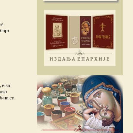
им
бар)
 и за
хија
бина са