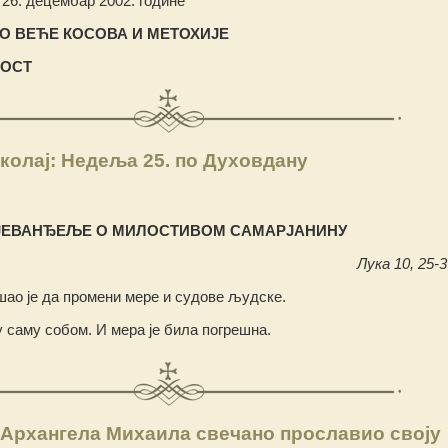
26. децембар 2002. године
 ВЕЋЕ КОСОВА И МЕТОХИЈЕ
НОСТ
колај: Недеља 25. по Духовдану
ЈЕВАНЂЕЉЕ О МИЛОСТИВОМ САМАРЈАНИНУ
Лука 10, 25-3
ао је да промени мере и судове људске.
саму собом. И мера је била погрешна.
 Архангела Михаила свечано прославио своју