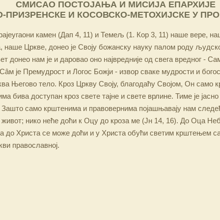
СМИСАО ПОСТОЈАЊА И МИСИЈА ЕПАРХИЈЕ
-ПРИЗРЕНСКЕ И КОСОВСКО-МЕТОХИЈСКЕ У ПР
ајеугаони камен (Дап 4, 11) и Темељ (1. Кор 3, 11) наше вере, н
 наше Цркве, донео је Своју божанску науку палом роду људско
ет донео нам је и даровао оно највредније од свега вредног - Са
Сâм је Премудрост и Логос Божји - извор сваке мудрости и бого
ква Његово тело. Кроз Цркву Своју, благодаћу Својом, Он само 
а бива доступан кроз свете тајне и свете врлине. Тиме је јасно
 Зашто само крштенима и правовернима појашњавају нам следећ
 живот; нико неће доћи к Оцу до кроза ме (Јн 14, 16). До Оца Не
 а до Христа се може доћи и у Христа обући светим крштењем с
кви православној.