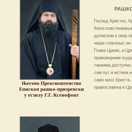
РАШКО
Господ Христос, Кр
богословствовања,
доласком у овај св
наше спасење; он 
Глава Цркве, а Цр
правоверним људим
таквима доступно.
сам пут и истина и
само кроз Христа,
Његово Преосвештенство
православној и Цр
Епископ рашко-призренски
у егзилу Г.Г. Ксенофонт