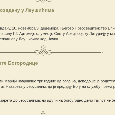
уховдану у Леушићима
вдану, 20. новембра/3. децембра, Његово Преосвештенство Епи
егзилу Г.Г. Артемије служио је Свету Архијерејску Литургију у м
сподњег у Леушићима код Чачка.
ете Богородице
еви Марији навршише три године од рођења, доведоше је родит
, из Назарета у Јерусалим, да је предаду Богу на службу према 
зарета до Јерусалима; но идући на богоугодно дело тај пут не 