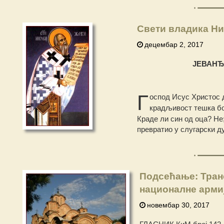
Свети владика Ни
децембар 2, 2017
ЈЕВАНЂ
Г
оспод Исус Христос 
крадљивост тешка б
Краде ли син од оца? Не
превратио у слугарски д
Подсећање: Тран
националне арми
новембар 30, 2017