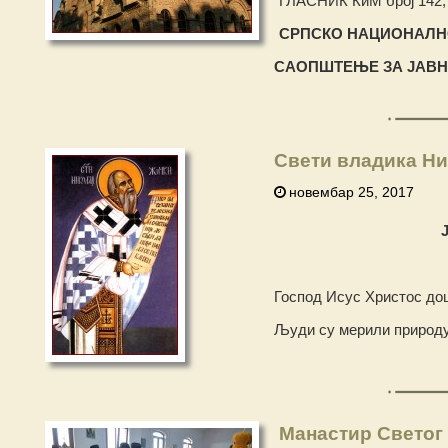
ГЛАСНИК КиМ број 142, 
СРПСКО НАЦИОНАЛНО
САОП
Ш
ТЕЊЕ ЗА ЈАВ
Свети владика Ни
новембар 25, 2017
Господ Исус Христос дош
Људи су мерили природу 
Манастир Светог