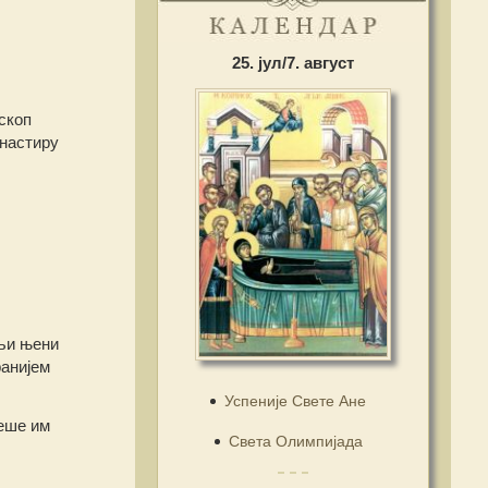
25. јул/7. август
скоп
анастиру
ељи њени
ранијем
Успеније Свете Ане
беше им
Света Олимпијада