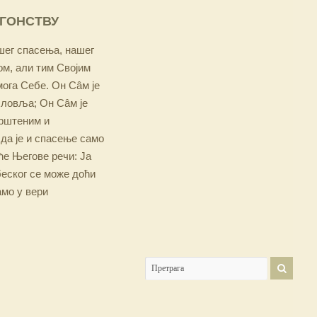
ОГОНСТВУ
ашег спасења, нашег
м, али тим Својим
мога Себе. Он Сâм је
словља; Он Сâм је
крштеним и
 да је и спасење само
е Његове речи: Ја
беског се може доћи
амо у вери