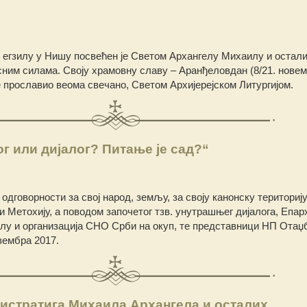
у егзилу у Нишу посвећен је Светом Архангелу Михаилу и остал
ним силама. Своју храмовну славу – Аранђеловдан (8/21. новем
е прославио веома свечано, Светом Архијерејском Литургијом.
г или дијалог? Питање је сад?“
дговорности за свој народ, земљу, за своју канонску територију,
и Метохију, а поводом започетог тзв. унутрашњег дијалога, Епар
илу и организација СНО Срби на окуп, те представници НП Отаџ
вембра 2017.
истратига Михаила Архангела и осталих