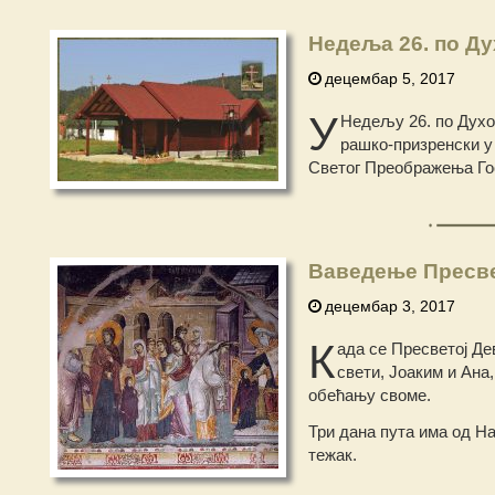
Недеља 26. по Д
децембар 5, 2017
У
Недељу 26. по Духо
рашко-призренски у 
Светог Преображења Го
Ваведење Пресв
децембар 3, 2017
К
ада се Пресветој Д
свети, Јоаким и Ана
обећању своме.
Три дана пута има од На
тежак.