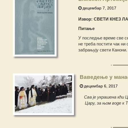
децембар 7, 2017
Извор: СВЕТИ КНЕЗ ЛАЗ
Питање
У последње време све се
не треба постити чак ни 
забрањују свети Канони.
Ваведење у манас
децембар 6, 2017
Сва је украшена кћи Ц
Цару, за њом воде к Т