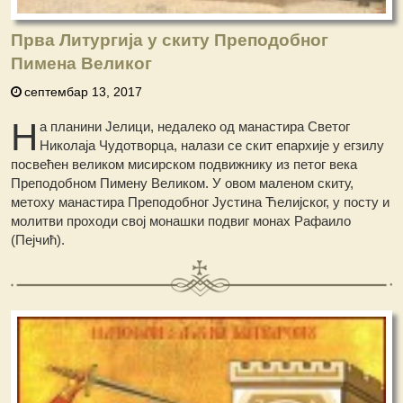
Прва Литургија у скиту Преподобног
Пимена Великог
септембар 13, 2017
Н
а планини Јелици, недалеко од манастира Светог
Николаја Чудотворца, налази се скит епархије у егзилу
посвећен великом мисирском подвижнику из петог века
Преподобном Пимену Великом. У овом маленом скиту,
метоху манастира Преподобног Јустина Ћелијског, у посту и
молитви проходи свој монашки подвиг монах Рафаило
(Пејчић).