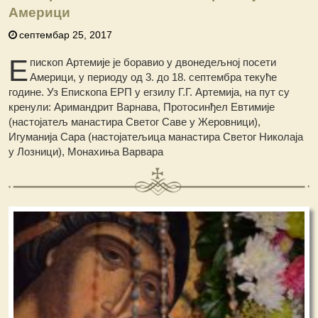
Америци
септембар 25, 2017
Е
пископ Артемије је боравио у двонедељној посети
Америци, у периоду од 3. до 18. септембра текуће
године. Уз Епископа ЕРП у егзилу Г.Г. Артемија, на пут су
кренули: Аримандрит Варнава, Протосинђел Евтимије
(настојатељ манастира Светог Саве у Жеровници),
Игуманија Сара (настојатељица манастира Светог Николаја
у Лозници), Монахиња Варвара