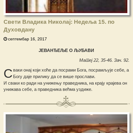
Свети Владика Николај: Недеља 15. по
Духовдану
септембар 16, 2017
ЈЕВАНЂЕЉЕ О ЉУБАВИ
Матеј 22, 35-46. Зач. 92.
С
ваки онај који хоће да посрами Бога, посрамљује себе, а
Богу даје прилику да се више прослави.
И сваки ко ради на унижењу праведника, на крају крајева он
унижава себе, а праведника већма уздиже.