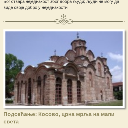
Бог ствара неједнакост због добра људи; људи не могу да
виде своје добро у неједнакости.
Подсећање: Косово, црна мрља на мапи
света