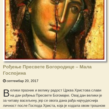
Рођење Пресвете Богородице – Мала
Госпојина
септембар 20, 2017
В
елики празник и велику радост Црква Христова слави
на дан рођења Пресвете Богомајке. Овај дан велики је
за читаву васељену, јер се овога дана рађа најчудеснија
личност после Господа Христа, која је ходала овом трошном