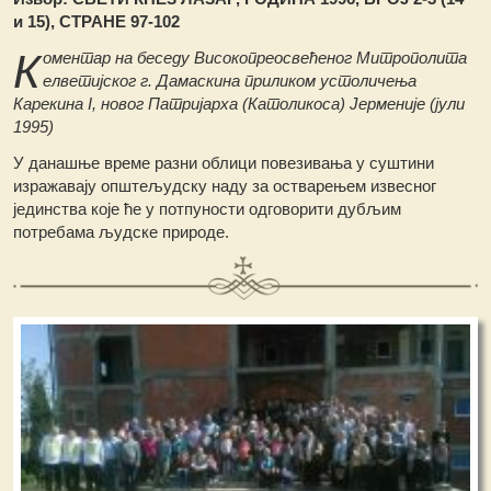
и 15), СТРАНЕ 97-102
К
оментар на беседу Високопреосвећеног Митрополита
елветијског г. Дамаскина приликом устоличења
Карекина I, новог Патријарха (Католикоса) Јерменије (јули
1995)
У данашње време разни облици повезивања у суштини
изражавају општељудску наду за остварењем извесног
јединства које ће у потпуности одговорити дубљим
потребама људске природе.