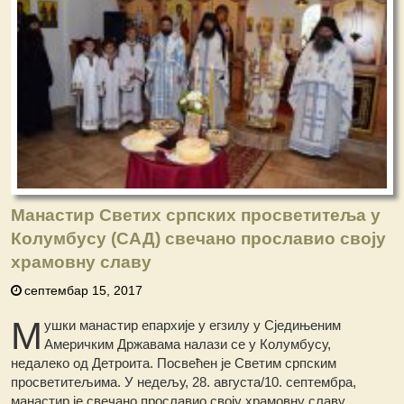
Манастир Светих српских просветитеља у
Колумбусу (САД) свечано прославио своју
храмовну славу
септембар 15, 2017
М
ушки манастир епархије у егзилу у Сједињеним
Америчким Државама налази се у Колумбусу,
недалеко од Детроита. Посвећен је Светим српским
просветитељима. У недељу, 28. августа/10. септембра,
манастир је свечано прославио своју храмовну славу.