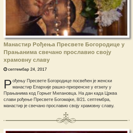
Манастир Рођења Пресвете Богородице у
Прањанима свечано прославио своју
храмовну славу
септембар 24, 2017
Р
ођењу Пресвете Богородице посвећен је женски
манастир Епархије рашко-призренске у егзилу у
Прањанима код Горњег Милановца. На дан када Црква
слави рођење Пресвете Богомајке, 8/21. септембра,
манастир је свечано прославио своју храмовну славу.