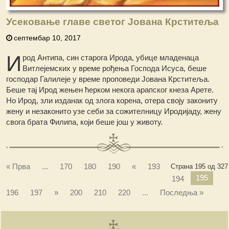
Усековање главе светог Јована Крститеља
септембар 10, 2017
И
род Антипа, син старога Ирода, убице младенаца
Витлејемских у време рођења Господа Исуса, беше
господар Галилеје у време проповеди Јована Крститеља.
Беше тај Ирод жењен ћерком некога арапског кнеза Арете.
Но Ирод, зли изданак од злога корена, отера своју закониту
жену и незаконито узе себи за сожителницу Иродијаду, жену
свога брата Филипа, који беше још у животу.
« Прва
...
170
180
190
«
193
Страна 195 од 327
195
194
196
197
»
200
210
220
...
Последња »