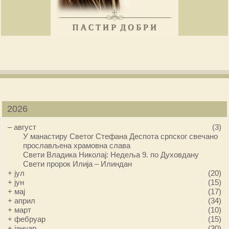
2026
–
август
(3)
У манастиру Светог Стефана Деспота српског свечано
прослављена храмовна слава
Свети Владика Николај: Недеља 9. по Духовдану
Свети пророк Илија – Илиндан
+
јул
(20)
+
јун
(15)
+
мај
(17)
+
април
(34)
+
март
(10)
+
фебруар
(15)
+
јануар
(30)