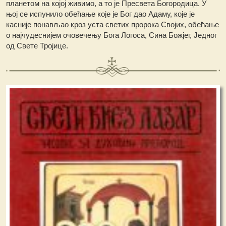
планетом на којој живимо, а то је Пресвета Богородица. У
њој се испунило обећање које је Бог дао Адаму, које је
касније понављао кроз уста светих пророка Својих, обећање
о најчудеснијем очовечењу Бога Логоса, Сина Божјег, Једног
од Свете Тројице.