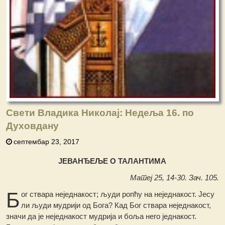
Свети Владика Николај: Недеља 16. по
Духовдану
септембар 23, 2017
ЈЕВАНЂЕЉЕ О ТАЛАНТИМА
Матеј 25, 14-30. Зач. 105.
Б
ог ствара неједнакост; људи ропћу на неједнакост. Јесу
ли људи мудрији од Бога? Кад Бог ствара неједнакост,
значи да је неједнакост мудрија и боља него једнакост.