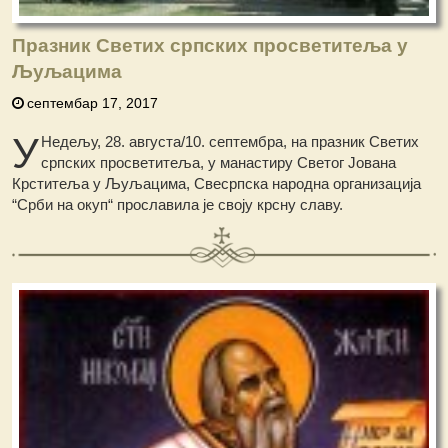
Празник Светих српских просветитеља у
Љуљацима
септембар 17, 2017
У
Недељу, 28. августа/10. септембра, на празник Светих
српских просветитеља, у манастиру Светог Јована
Крститеља у Љуљацима, Свесрпска народна организација
“Срби на окуп“ прославила је своју крсну славу.