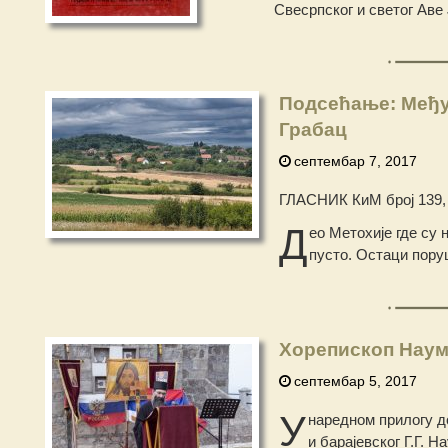
Свесрпског и светог Аве 
Подсећање: Међу
Грабац
септембар 7, 2017
ГЛАСНИК КиМ број 139, 
Д
ео Метохије где су 
пусто. Остаци пору
Хорепископ Наум:
септембар 5, 2017
У
наредном прилогу д
и барајевског Г.Г. 