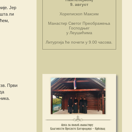
9. август
ије. Јер
 шта ли
Хорепископ Максим
шћем,
Манастир Светог Преображења
Господњег
у Леушићима
Литургија ће почети у 9.00 часова.
тзв. Први
ода
ника.