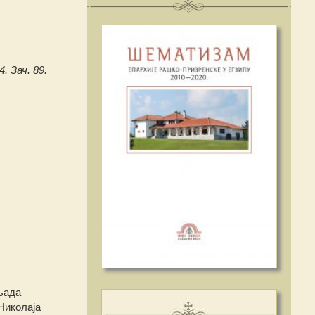
. Зач. 89.
љада
Николаја