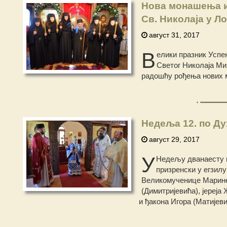
Нова монашења и
Св. Николаја у Л
август 31, 2017
В
елики празник Успе
Светог Николаја Мир
радошћу рођења нових м
Недеља 12. по Д
август 29, 2017
У
Недељу дванаесту п
призренски у егзилу
Великомученице Марине
(Димитријевића), јереја
и ђакона Игора (Матијев