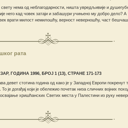
 свету нема од неблагодарности, ништа увредљивије и душегубн
је него кад човек затаји и забашури учињено му добро дело? А
човек врати милост немилошћу, верност неверношћу, част бешча
шког рата
АР, ГОДИНА 1996, БРОЈ 1 (13), СТРАНЕ 171-173
ва дeвет стотина година од како је у Западној Европи покренут 
. То је догађај који је обележио почетак низа сличних војних пох
освајање хришћанских Светих места у Палестини из руку невер