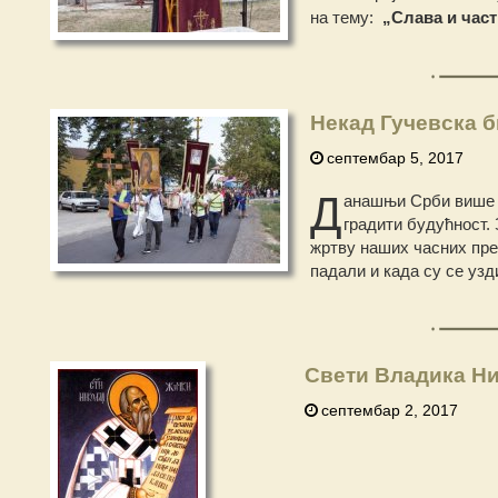
на тему:
„Слава и част
Некад Гучевска б
септембар 5, 2017
Д
анашњи Срби више н
градити будућност. 
жртву наших часних пред
падали и када су се узд
Свети Владика Ни
септембар 2, 2017