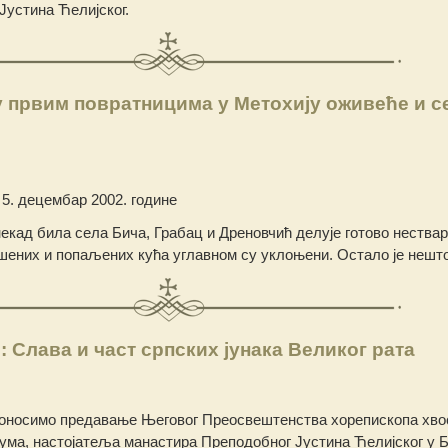
Јустина Ћелијског.
 првим повратницима у Метохију оживеће и с
5. децембар 2002. године
некад била села Бича, Грабац и Дреновчић делује готово нествар
шених и попаљених кућа углавном су уклоњени. Остало је нешт
 Слава и част српских јунака Великог рата
оносимо предавање Његовог Преосвештенства хорепископа хво
Наума, настојатеља манастира Преподобног Јустина Ћелијског у Б