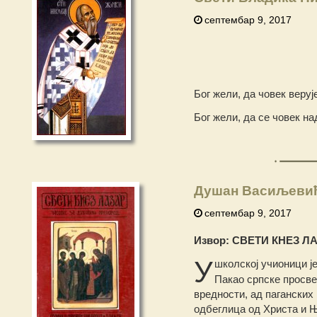
септембар 9, 2017
Бог жели, да човек веруј
Бог жели, да се човек на
Душан Васиљевић:
септембар 9, 2017
Извор: СВЕТИ КНЕЗ ЛАЗ
У
школској учионици ј
Пакао српске просве
вредности, ад пагански
одбеглица од Христа и Њ