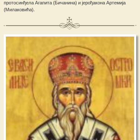
протосинђела Агапита (Бичанина) и јерођакона Артемија
(Милаковића).