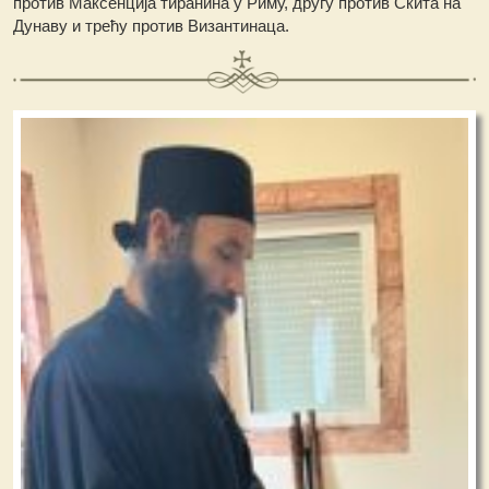
против Максенција тиранина у Риму, другу против Скита на
Дунаву и трећу против Византинаца.