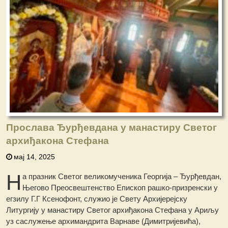
Прослава Ђурђевдана у манастиру Светог
архиђакона Стефана
мај 14, 2025
Н
а празник Светог великомученика Георгија – Ђурђевдан,
Његово Преосвештенство Епископ рашко-призренски у
егзилу Г.Г Ксенофонт, служио је Свету Архијерејску
Литургију у манастиру Светог архиђакона Стефана у Ариљу
уз саслужење архимандрита Варнаве (Димитријевића),