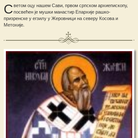
С
ветом оцу нашем Сави, првом српском архиепископу,
посвећен је мушки манастир Епархије рашко-
призренске у егзилу у Жеровници на северу Косова и
Метохије.