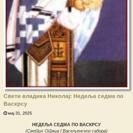
Свети владика Николај: Недеља седма по
Васкрсу
мај 31, 2025
НЕДЕЉА СЕДМА ПО ВАСКРСУ
(Светих Отаца I Васељенског сабора)