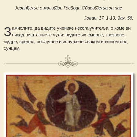
Јеванђеље о молитви Господа Спаситеља за нас
Јован, 17, 1-13. Зач. 56.
З
амислите, да видите ученике некога учитеља, о коме ви
никад ништа нисте чули; видите их смерне, трезвене,
мудре, вредне, послушне и испуњене сваком врлином под
сунцем.