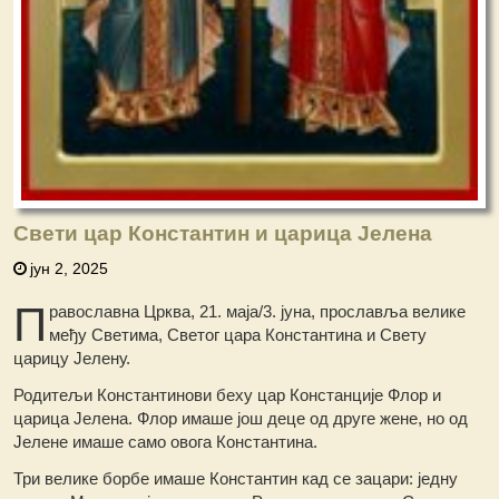
Свети цар Константин и царица Јелена
јун 2, 2025
П
равославна Црква, 21. маја/3. јуна, прославља велике
међу Светима, Светoг цара Константина и Свету
цaрицу Јелену.
Родитељи Константинови беху цар Констанције Флор и
царица Јелена. Флор имаше још деце од друге жене, но од
Јелене имаше само овога Константина.
Три велике борбе имаше Константин кад се зацари: једну