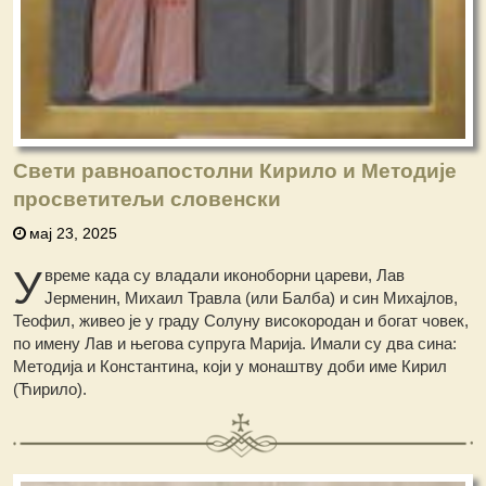
Свети равноапостолни Кирило и Методије
просветитељи словенски
мај 23, 2025
У
време када су владали иконоборни цареви, Лав
Јерменин, Михаил Травла (или Балба) и син Михајлов,
Теофил, живео је у граду Солуну високородан и богат човек,
по имену Лав и његова супруга Марија. Имали су два сина:
Методија и Константина, који у монаштву доби име Кирил
(Ћирило).