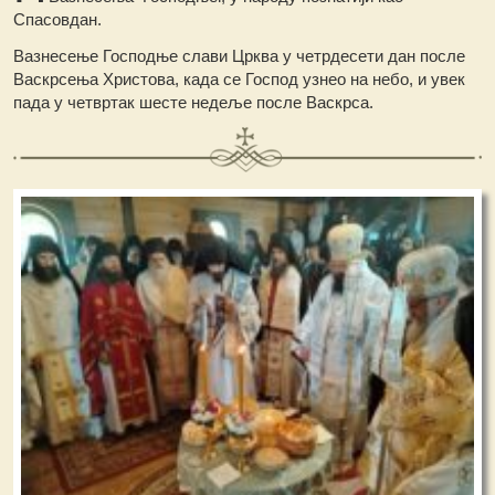
Спасовдан.
Вазнесење Господње слави Црква у четрдесети дан после
Васкрсења Христова, када се Господ узнео на небо, и увек
пада у четвртак шесте недеље после Васкрса.