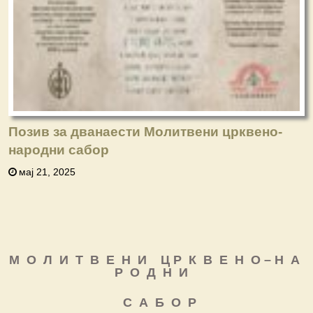
Позив за дванаести Молитвени црквено-
народни сабор
мај 21, 2025
М О Л И Т В Е Н И Ц Р К В Е Н О – Н А
Р О Д Н И
С А Б О Р