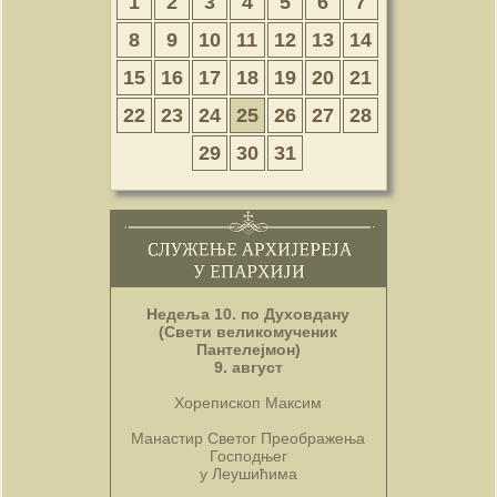
1
2
3
4
5
6
7
8
9
10
11
12
13
14
15
16
17
18
19
20
21
22
23
24
25
26
27
28
29
30
31
Недеља 10. по Духовдану
(Свети великомученик
Пантелејмон)
9. август
Хорепископ Максим
Манастир Светог Преображења
Господњег
у Леушићима