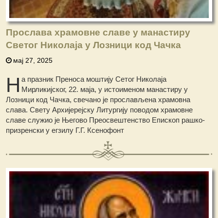
Прослава храмовне славе у манастиру
Светог Николаја у Лозници код Чачка
мај 27, 2025
Н
а празник Преноса моштију Сетог Николаја
Мирликијског, 22. маја, у истоименом манастиру у
Лозници код Чачка, свечано је прослављена храмовна
слава. Свету Архијерејску Литургију поводом храмовне
славе служио је Његово Преосвештенство Епископ рашко-
призренски у егзилу Г.Г. Ксенофонт