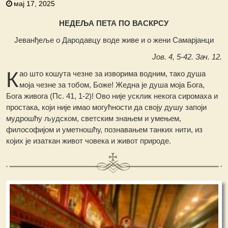
мај 17, 2025
НЕДЕЉА ПЕТА ПО ВАСКРСУ
Јеванђеље о Дародавцу воде живе и о жени Самарјанци
Јов. 4, 5-42. Зач. 12.
К
ао што кошута чезне за изворима водним, тако душа
моја чезне за тобом, Боже! Жедна је душа моја Бога,
Бога живога (Пс. 41, 1-2)! Ово није усклик некога сиромаха и
простака, који није имао могућности да своју душу запоји
мудрошћу људском, светским знањем и умењем,
философијом и уметношћу, познавањем танких нити, из
којих је изаткан живот човека и живот природе.