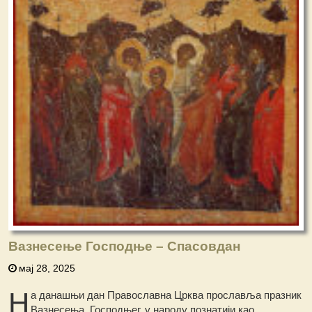
Вазнесење Господње – Спасовдан
мај 28, 2025
Н
а данашњи дан Православна Црква прославља празник
Вазнесења Господњег, у народу познатији као