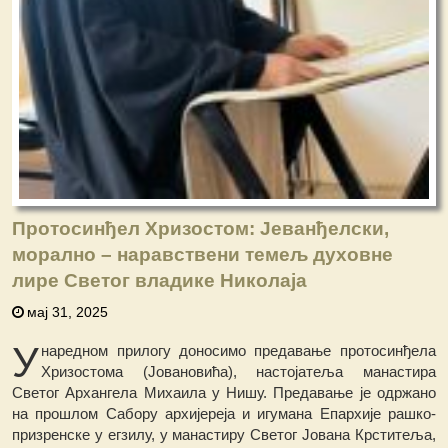
Протосинђел Хризостом: Јеванђелски,
морално – наравствени темељ духовне
лире Светог владике Николаја
мај 31, 2025
У
наредном прилогу доносимо предавање протосинђела
Хризостома (Јовановића), настојатеља манастира
Светог Архангела Михаила у Нишу. Предавање је одржано
на прошлом Сабору архијереја и игумана Епархије рашко-
призренске у егзилу, у манастиру Светог Јована Крститеља,