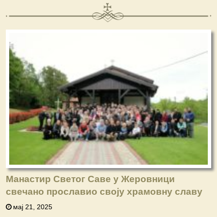
Манастир Светог Саве у Жеровници
свечано прославио своју храмовну славу
мај 21, 2025