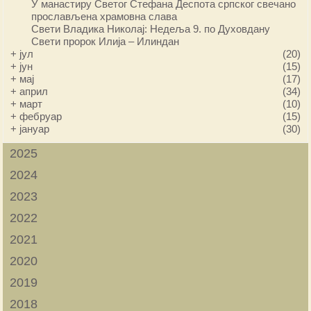
У манастиру Светог Стефана Деспота српског свечано
прослављена храмовна слава
Свети Владика Николај: Недеља 9. по Духовдану
Свети пророк Илија – Илиндан
+
јул
(20)
+
јун
(15)
+
мај
(17)
+
април
(34)
+
март
(10)
+
фебруар
(15)
+
јануар
(30)
2025
2024
2023
2022
2021
2020
2019
2018