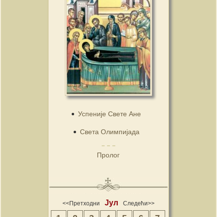
Успеније Свете Ане
Света Олимпијада
Пролог
Јул
<<Претходни
Следећи>>