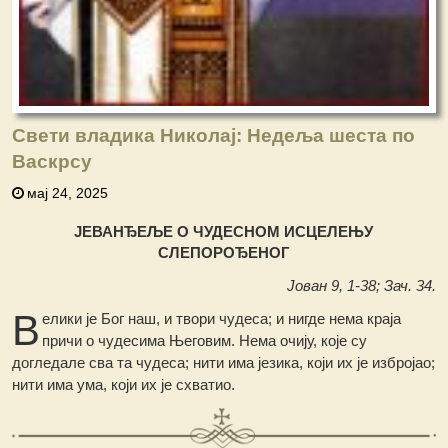
Свети владика Николај: Недеља шеста по
Васкрсу
мај 24, 2025
ЈЕВАНЂЕЉЕ О ЧУДЕСНОМ ИСЦЕЛЕЊУ
СЛЕПОРОЂЕНОГ
Јован 9, 1-38; Зач. 34.
В
елики је Бог наш, и твори чудеса; и нигде нема краја
причи о чудесима Његовим. Нема очију, које су
догледале сва та чудеса; нити има језика, који их је избројао;
нити има ума, који их је схватио.