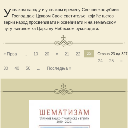
У
сваком народу и у сваком времену Свечовекољубиви
Господ даје Црквом Своје светитеље, који ће његов
верни народ просвећивати и освећивати и на земаљском
путу његовом ка Царству Небеском руководити.
23
« Прва
...
10
20
«
21
22
Страна 23 од 327
24
25
»
30
40
50
...
Последња »