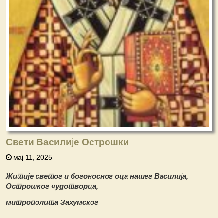
Свети Василије Острошки
мај 11, 2025
Житије светог и богоносног оца нашег Василија,
Острошког чудотворца,
митрополита Захумског