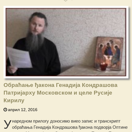
Обраћање ђакона Генадија Кондрашова
Патријарху Московском и целе Русије
Кирилу
април 12, 2016
У
наредном прилогу доносимо виео запис и транскрипт
обраћања Генадија Кондрашова ђакона подворја Оптине