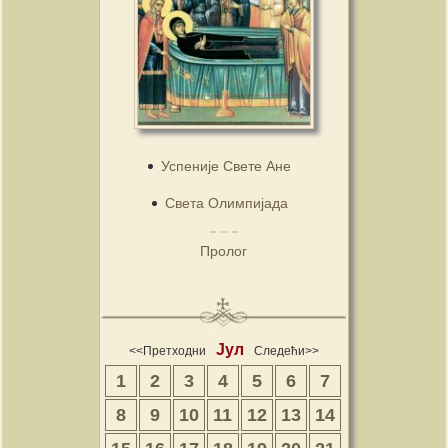
Успеније Свете Ане
Света Олимпијада
Пролог
Јул
<<Претходни
Следећи>>
1
2
3
4
5
6
7
8
9
10
11
12
13
14