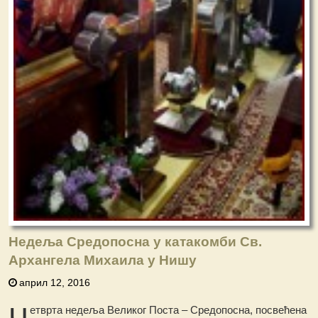
Недеља Средопосна у катакомби Св.
Архангела Михаила у Нишу
април 12, 2016
Ч
етврта недеља Великог Поста – Средопосна, посвећена