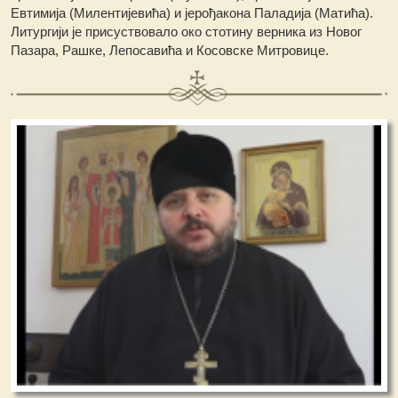
Евтимија (Милентијевића) и јерођакона Паладија (Матића).
Литургији је присуствовало око стотину верника из Новог
Пазара, Рашке, Лепосавића и Косовске Митровице.