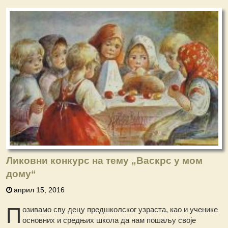
Ликовни конкурс на тему „Васкрс у мом
дому“
април 15, 2016
П
озивамо сву децу предшколског узраста, као и ученике
основних и средњих школа да нам пошаљу своје