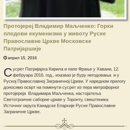
Протојереј Владимир Маљченко: Горки
плодови екуменизма у животу Руске
Православне Цркве Московске
Патријаршије
април 15, 2016
С
усрет Патријарха Кирила и папе Фрање у Хавани, 12.
фебруара 2016. год., изазвао је буру негодовања и у
Руској Православној Заграничној Цркви. У наредном прилогу
доносимо осврт на поменути сусрет из пера митрофорног
протојереја Владимира Маљченка, настојатеља
Светотроичне саборне цркве у Торонту, свештеника
Источног округа Канадске Епархије Руске Православне
Заграничне Цркве.