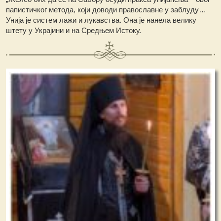
папистичког метода, који доводи православне у заблуду…
Унија је систем лажи и лукавства. Она је нанела велику
штету у Украјини и на Средњем Истоку.