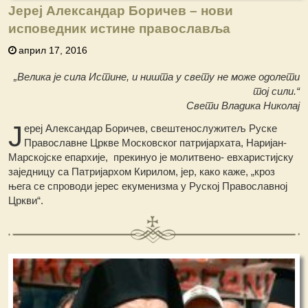
Јереј Александар Боричев – нови
исповедник истине православља
април 17, 2016
„Велика је сила Истине, и ништа у свету не може одолети
тој сили.“
Свети Владика Николај
Ј
ереј Александар Боричев, свештенослужитељ Руске
Православне Цркве Московског патријархата, Наријан-
Марскојске епархије, прекинуо је молитвено- евхаристијску
заједницу са Патријархом Кирилом, јер, како каже, „кроз
њега се спроводи јерес екуменизма у Руској Православној
Цркви“.