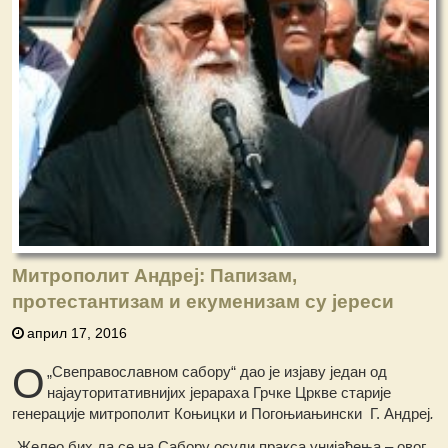
Митрополит Андреј: Папизам,
протестантизам и екуменизам су јереси
април 17, 2016
О
„Свеправославном сабору“ дао је изјаву један од
најауторитативнијих јерараха Грчке Цркве старије
генерације митрополит Коњицки и Погоњиањински Г. Андреј
.
„Желео бих да се на Сабору осуди пракса унијаћења – овог