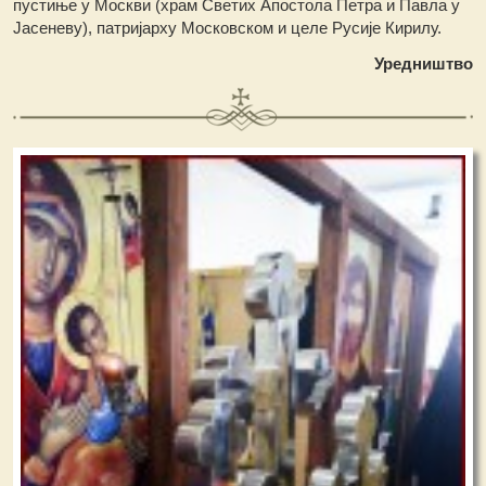
пустиње у Москви (храм Светих Апостола Петра и Павла у
Јасеневу), патријарху Московском и целе Русије Кирилу.
Уредништво