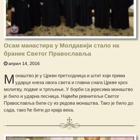
Осам манастира у Молдавији стало на
браник Светог Православља
април 14, 2016
М
онаштво је у Цркви претходница и штит који прима
ударце кнеза овога света и главна снага Цркве кроз
молитву, подвиг и трпљење. У борби са јересима монаштво
је било и ударна песница. Највећи ревнитељи Светог
Православља били су из редова монаштва. Тако је било до
сада, тако ће бити до краја века.