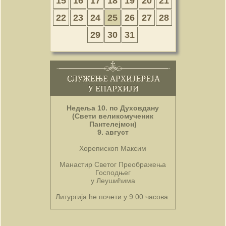
15
16
17
18
19
20
21
22
23
24
25
26
27
28
29
30
31
Недеља 10. по Духовдану
(Свети великомученик
Пантелејмон)
9. август
Хорепископ Максим
Манастир Светог Преображења
Господњег
у Леушићима
Литургија ће почети у 9.00 часова.