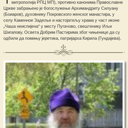
митрополија РПЦ МП), противно канонима Православне
Цркве забрањено је богослужење Архимандриту Силуану
(Боиаров), духовнику Покровского женског манастира, у
селу Каменное Заделье и настојатељу храма у част иконе
„Чаша неиспијена“ у месту Пугачово, свештенику Иљи
Шигапову. Освета Добрим Пастирима због чињенице да су
одбили да помињу јеретика, патријарха Кирила (Гундајева).