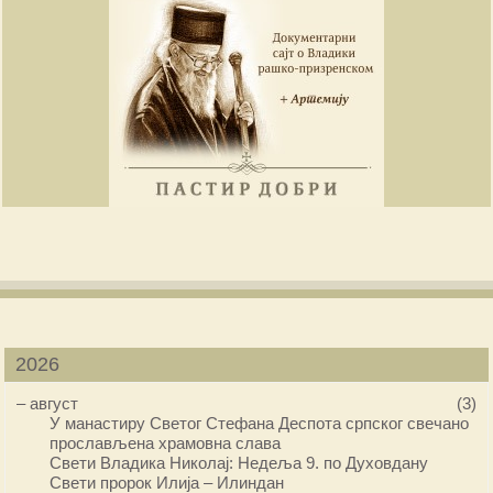
2026
–
август
(3)
У манастиру Светог Стефана Деспота српског свечано
прослављена храмовна слава
Свети Владика Николај: Недеља 9. по Духовдану
Свети пророк Илија – Илиндан