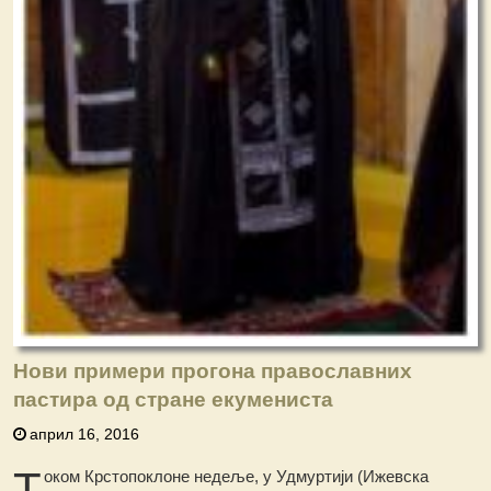
Нови примери прогона православних
пастира од стране екумениста
април 16, 2016
Т
оком Крстопоклоне недеље, у Удмуртији (Ижевска