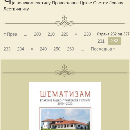
је великом светилу Православне Цркве Светом Јовану
Лествичнику.
« Прва
...
200
210
220
«
230
Страна 232 од 327
232
231
233
234
»
240
250
260
...
Последња »