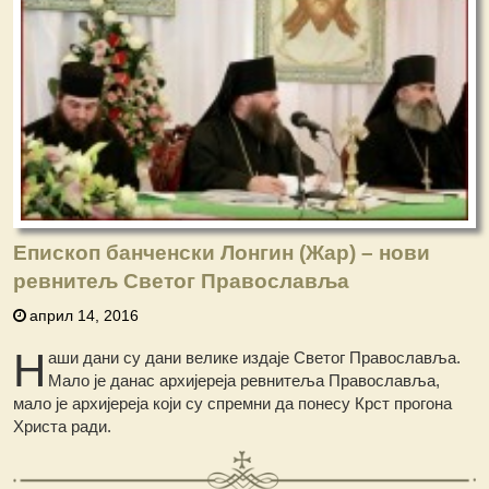
Епископ банченски Лонгин (Жар) – нови
ревнитељ Светог Православља
април 14, 2016
Н
аши дани су дани велике издаје Светог Православља.
Мало је данас архијереја ревнитеља Православља,
мало је архијереја који су спремни да понесу Крст прогона
Христа ради.