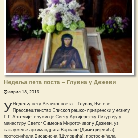
Недеља пета поста – Глувна у Дежеви
април 18, 2016
У
Недељу пету Великог поста – Глувну, Његово
Преосвештенство Епископ рашко- призренски у егзилу
Г. Г. Артемије, служио је Свету Архијерејску Литургију у
манастиру Светог Симеона Мироточивог у Дежеви, уз
саслужење архимандрита Варнаве (Димитријевића),
протосинђела Висариона (Шуловића), протосинђела