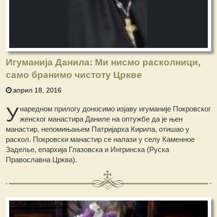
Игуманија Данила: Ми нисмо расколници,
само бранимо чистоту Цркве
април 18, 2016
У
н
аредном прилогу доносимо изјаву игуманије Покровског
женског манастира Даниле на оптужбе да је њен
манастир, непомињањем Патријарха Кирила, отишао у
раскол. Покровски манастир се налази у селу Каменное
Заделье, епархија Глазовска и Ингринска (Руска
Православна Црква).