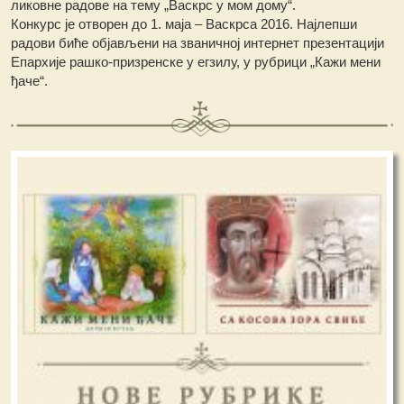
ликовне радове на тему „Васкрс у мом дому“.
Конкурс је отворен до 1. маја – Васкрса 2016. Најлепши
радови биће објављени на званичној интернет презентацији
Епархије рашко-призренске у егзилу, у рубрици „Кажи мени
ђаче“.