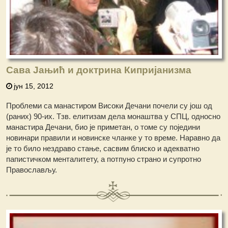
Сава Јањић и доктрина Кипријанизма
јун 15, 2012
Проблеми са манастиром Високи Дечани почели су још од
(раних) 90-их. Тзв. елитизам дела монаштва у СПЦ, односно
манастира Дечани, био је приметан, о томе су поједини
новинари правили и новинске чланке у то време. Наравно да
је то било нездраво стање, сасвим блиско и адекватно
папистичком менталитету, а потпуно страно и супротно
Православљу.