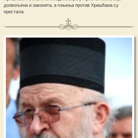
дозвољена и законита, а гоњења против Хришћана су
престала.