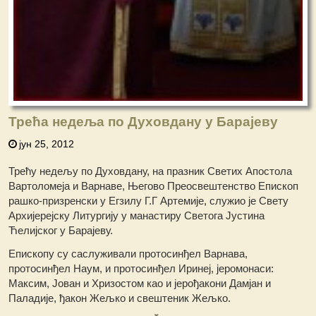
Трећа недеља по Духовдану у Барајеву
јун 25, 2012
Трећу недељу по Духовдану, на празник Светих Апостола
Вартоломеја и Варнаве, Његово Преосвештенство Епископ
рашко-призренски у Егзилу Г.Г Артемије, служио је Свету
Архијерејску Литургију у манастиру Светога Јустина
Ћелијског у Барајеву.
Епископу су саслуживали протосинђел Варнава,
протосинђел Наум, и протосинђел Иринеј, јеромонаси:
Максим, Јован и Хризостом као и јерођакони Дамјан и
Паладије, ђакон Жељко и свештеник Жељко.