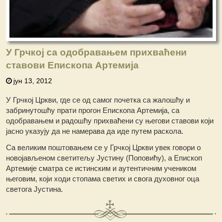
У Грчкој са одобравањем прихваћени
ставови Епископа Артемија
јун 13, 2012
У Грчкој Цркви, где се од самог почетка са жалошћу и
забринутошћу прати прогон Епископа Артемија, са
одобравањем и радошћу прихваћени су његови ставови који
јасно указују да не намерава да иде путем раскола.
Са великим поштовањем се у Грчкој Цркви увек говори о
новојављеном светитељу Јустину (Поповићу), а Епископ
Артемије сматра се истинским и аутентичним учеником
његовим, који ходи стопама светих и свога духовног оца
светога Јустина.