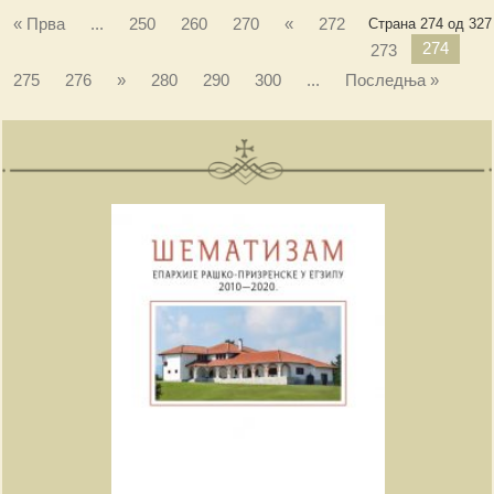
« Прва
...
250
260
270
«
272
Страна 274 од 327
274
273
275
276
»
280
290
300
...
Последња »