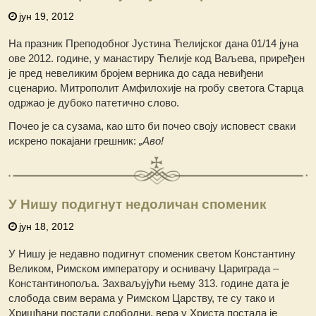
јун 19, 2012
На празник Преподобног Јустина Ћелијског дана 01/14 јуна
ове 2012. године, у манастиру Ћелије код Ваљева, приређен
је пред невеликим бројем верника до сада невиђени
сценарио. Митрополит Амфилохије на гробу светога Старца
одржао је дубоко патетично слово.
Почео је са сузама, као што би почео своју исповест сваки
искрено покајани грешник:
„Аво!
У Нишу подигнут недоличан споменик
јун 18, 2012
У Нишу је недавно подигнут споменик светом Константину
Великом, Римском императору и оснивачу Цариграда –
Константинопоља. Захваљујући њему 313. године дата је
слобода свим верама у Римском Царству, те су тако и
Хришћани постали слободни, вера у Христа постала је