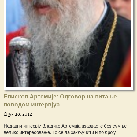
Епископ Артемије: Одговор на питање
поводом интервјуа
јун 18, 2012
Недавни интервју Владике Артемија изазвао је без сумње
велико интересовање. То се да закључити и по броју