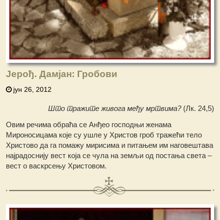
Јерођ. Дамјан: Гробови
јун 26, 2012
Што тражите живога међу мртвима?
(Лк. 24,5)
Овим речима обраћа се Анђео господњи женама
Мироносицама које су ушле у Христов гроб тражећи тело
Христово да га помажу мирисима и питањем им наговештава
најрадоснију вест која се чула на земљи од постања света –
вест о васкрсењу Христовом.