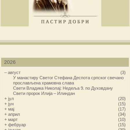
2026
–
август
(3)
У манастиру Светог Стефана Деспота српског свечано
прослављена храмовна слава
Свети Владика Николај: Недеља 9. по Духовдану
Свети пророк Илија – Илиндан
+
јул
(20)
+
јун
(15)
+
мај
(17)
+
април
(34)
+
март
(10)
+
фебруар
(15)
+
јануар
(30)