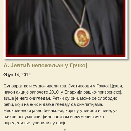
А. Јевтић непожељан у Грчкој
јун 14, 2012
Суноврат који су доживели тзв. Јустиновци у Грчкој Цркви,
након акције започете 2010. у Епархији рашко-призренској,
више је него очигледан. Ретки су они, може се слободно
рећи, који на њих и даље гледају са симпатијама.
Нескривено и јавно безакоње, које су учинили и чине, уз
њихов несумњиви филопапизам и екуменистичко
опредељење, учинили су своје.