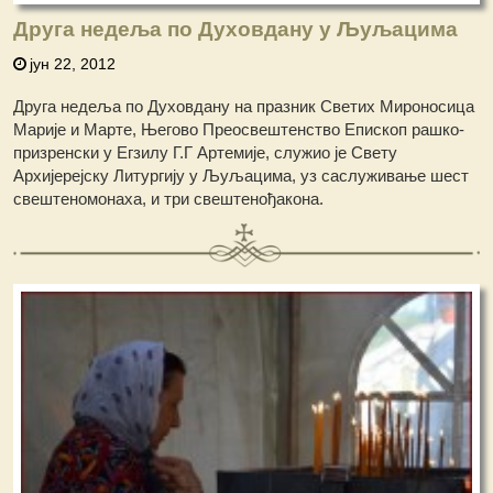
Друга недеља по Духовдану у Љуљацима
јун 22, 2012
Друга недеља по Духовдану на празник Светих Мироносица
Марије и Марте, Његово Преосвештенство Епископ рашко-
призренски у Егзилу Г.Г Артемије, служио је Свету
Архијерејску Литургију у Љуљацима, уз саслуживање шест
свештеномонаха, и три свештенођакона.