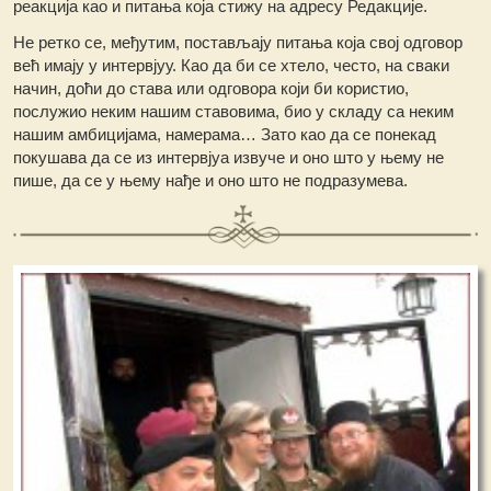
реакција као и питања која стижу на адресу Редакције.
Не ретко се, међутим, постављају питања која свој одговор
већ имају у интервјуу. Као да би се хтело, често, на сваки
начин, доћи до става или одговора који би користио,
послужио неким нашим ставовима, био у складу са неким
нашим амбицијама, намерама… Зато као да се понекад
покушава да се из интервјуа извуче и оно што у њему не
пише, да се у њему нађе и оно што не подразумева.