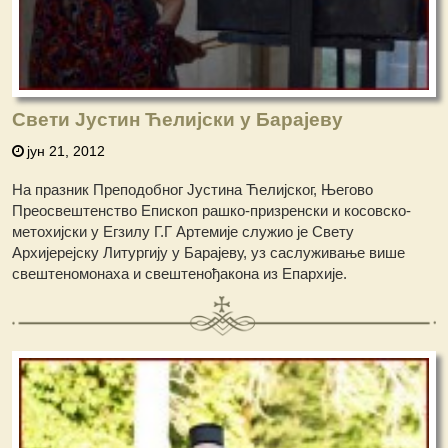
Свети Јустин Ћелијски у Барајеву
јун 21, 2012
На празник Преподобног Јустина Ћелијског, Његово
Преосвештенство Епископ рашко-призренски и косовско-
метохијски у Егзилу Г.Г Артемије служио је Свету
Архијерејску Литургију у Барајеву, уз саслуживање више
свештеномонаха и свештенођакона из Епархије.