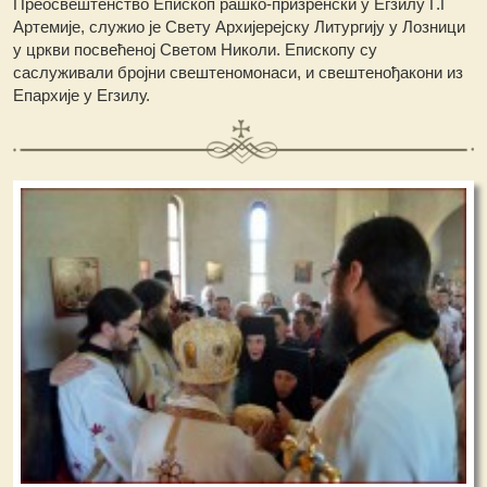
Преосвештенство Епископ рашко-призренски у Егзилу Г.Г
Артемије, служио је Свету Архијерејску Литургију у Лозници
у цркви посвећеној Светом Николи. Епископу су
саслуживали бројни свештеномонаси, и свештенођакони из
Епархије у Егзилу.