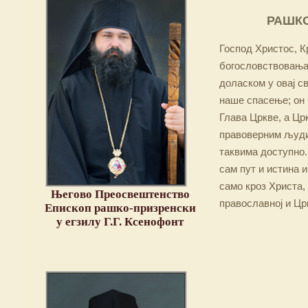
РАШКО
Господ Христос, Кр
богословствовања,
доласком у овај св
наше спасење; он 
Глава Цркве, а Цр
правоверним људим
таквима доступно.
сам пут и истина и
само кроз Христа,
Његово Преосвештенство
православној и Цр
Епископ рашко-призренски
у егзилу Г.Г. Ксенофонт