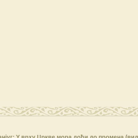
анјуг: У врху Цркве мора доћи до промена (вид