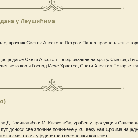
дана у Леушићима
ошле, празник Светих Апостола Петра и Павла прослављен је то
ио је да се Свети Апостол Петар разапне на крсту. Сматрајући 
пет исто као и Господ Исус Христос, Свети Апостол Петар је тр
.
о)
ора Д. Јосиповића и М. Кнежевића, урађен у продукцији Савеза 
пут доноси све злочине почињене у 20. веку над Србима на једн
тет и смешта их у јединствен идеолошки контекст.