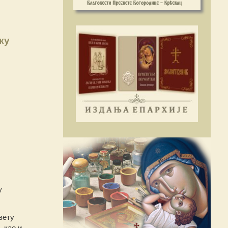
ку
у
вету
 као и