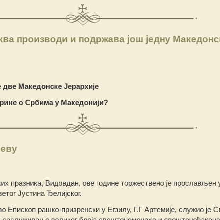
ква производи и подржава још једну Македонс
 две Македонске Јерархије
брине о Србима у Македонији?
јеву
ких празника, Видовдан, ове године торжествено је прослављен 
етог Јустина Ђелијског.
 Епископ рашко-призренски у Егзилу, Г.Г Артемије, служио је С
уз саслуживање великог броја свештеномонаха и свештенођакона,