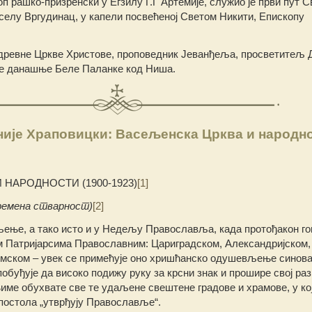
 рашко-призренски у Егзилу Г.Г Артемије, служио је први пут С
у селу Вргудинац, у капели посвећеној Светом Никити, Епископу
древне Цркве Христове, проповедник Јеванђеља, просветитељ Д
не данашње Беле Паланке код Ниша.
ије Храповицки: Васељенска Црква и народн
НАРОДНОСТИ (1900-1923)
[1]
времена стварност)
[2]
љење, а тако исто и у Недељу Православља, када протођакон го
м Патријарсима Православним: Цариградском, Александријском,
имском – увек се примећује оно хришћанско одушевљење синова
побуђује да високо подижу руку за крсни знак и прошире свој ра
њиме обухвате све те удаљене свештене градове и храмове, у ко
постола „утврђују Православље“.