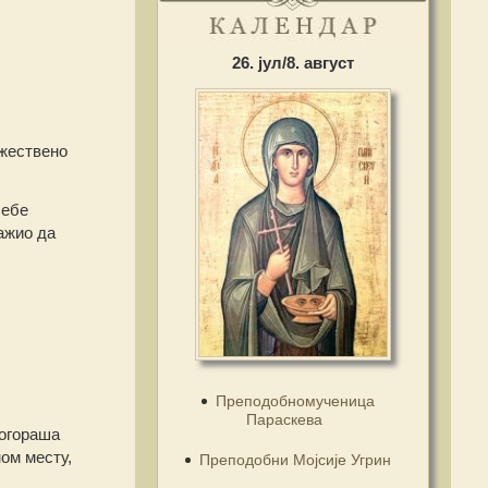
26. јул/8. август
ржествено
себе
ажио да
Преподобномученица
Параскева
логораша
ом месту,
Преподобни Мојсије Угрин