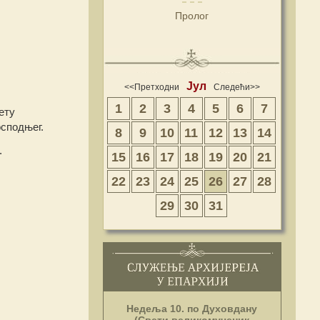
Пролог
Јул
<<Претходни
Следећи>>
1
2
3
4
5
6
7
ету
осподњег.
8
9
10
11
12
13
14
.
15
16
17
18
19
20
21
22
23
24
25
26
27
28
29
30
31
Недеља 10. по Духовдану