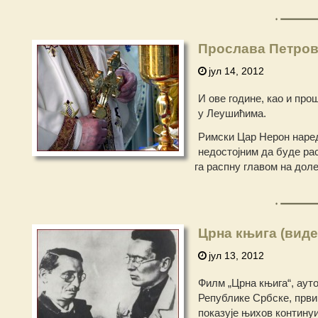
Прослава Петров
јул 14, 2012
И ове године, као и пр
у Леушићима.
Римски Цар Нерон наред
недостојним да буде рас
га распну главом на доле
Црна књига (виде
јул 13, 2012
Филм „Црна књига“, аут
Републике Србске, први 
показује њихов континуи