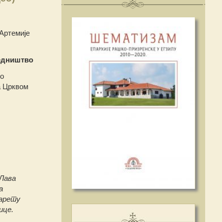
 Артемије
едништво
ио
а Црквом
 Лава
а
зарету
ице.