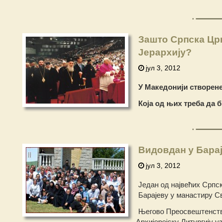
Зашто Српска Цр
Јерархију?
јул 3, 2012
У Македонији створене
Која од њих треба да 
Видовдан у Бара
јул 3, 2012
Један од највећих Српс
Барајеву у манастиру Св
Његово Преосвештенство
Архијерејску Литургију 