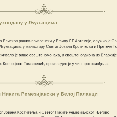
Духовдану у Љуљацима
Епископ рашко-призренски у Егзилу Г.Г Артемије, служио је Св
у Љуљацима, у манастиру Светог Јована Крститеља и Претече Г
живало је више свештеномонаха, и свештенођакона из Епархије
 Ксенофонт Томашевић, произведен је у чин протосинђела.
 Никита Ремезијански у Белој Паланци
г Јована Крститеља и Светог Никите Ремезијанског, Његово