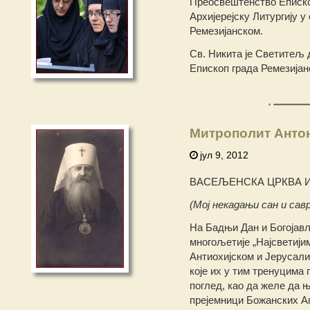
Преосвештенство Епископ
Архијерејску Литургију 
Ремезијанском.
Св. Никита је Светитељ 
Епископ града Ремезија
Митрополит Антон
јул 9, 2012
ВАСЕЉЕНСКА ЦРКВА И 
(Мој некадањи сан и са
На Бадњи Дан и Богојав
многољетије „Најсветији
Антиохијском и Јерусал
које их у тим тренуцима 
поглед, као да желе да 
прејемници Божанских А