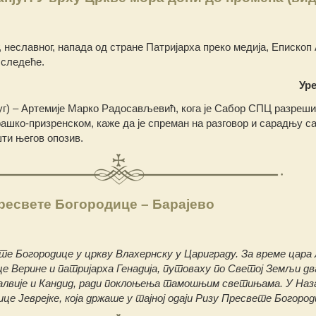
 неславног, напада од стране Патријарха преко медија, Епископ
 следеће.
Ур
југ) – Артемије Марко Радосављевић, кога је Сабор СПЦ разреш
ашко-призренском, каже да је спреман на разговор и сарадњу с
ти његов опозив.
ресвете Богородице – Барајево
е Богородице у цркву Влахернску у Цариграду. За време цара
ице Верине и патријарха Генадија, путоваху по Светој Земљи дв
Галвије и Кандид, ради поклоњења тамошњим светињама. У На
ице Јеврејке, која држаше у тајној одаји Ризу Пресвете Богород