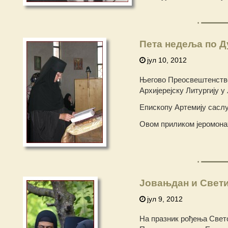
Пета недеља по 
јул 10, 2012
Његово Преосвештенство 
Архијерејску Литургију 
Епископу Артемију саслу
Овом приликом јеромонах
Јовањдан и Свети
јул 9, 2012
На празник рођења Свето