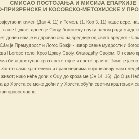
СМИСАО ПОСТОЈАЊА И МИСИЈА ЕПАРХИЈЕ
-ПРИЗРЕНСКЕ И КОСОВСКО-МЕТОХИЈСКЕ У ПР
ајеугаони камен (Дап 4, 11) и Темељ (1. Кор 3, 11) наше вере, н
 наше Цркве, донео је Своју божанску науку палом роду људско
ет донео нам је и даровао оно највредније од свега вредног - Са
Сâм је Премудрост и Логос Божји - извор сваке мудрости и бого
ква Његово тело. Кроз Цркву Своју, благодаћу Својом, Он само 
а бива доступан кроз свете тајне и свете врлине. Тиме је јасно
 Зашто само крштенима и правовернима појашњавају нам следећ
 живот; нико неће доћи к Оцу до кроза ме (Јн 14, 16). До Оца Не
 а до Христа се може доћи и у Христа обући светим крштењем с
кви православној.