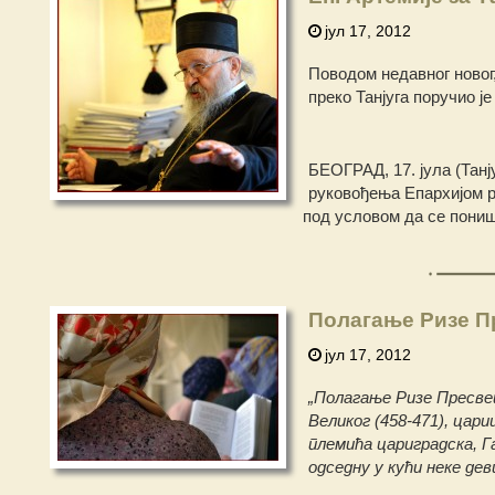
јул 17, 2012
Поводом недавног новог,
преко Танјуга поручио је
БЕОГРАД, 17. јула (Тан
руковођења Епархијом р
под условом да се пониш
Полагање Ризе П
јул 17, 2012
„Полагање Ризе Пресвет
Великог (458-471), цар
племића цариградска, 
одседну у кући неке дев