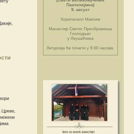
(Свети великомученик
вету
Пантелејмон)
9. август
Хорепископ Максим
акије,
Манастир Светог Преображења
Господњег
у Леушићима
Литургија ће почети у 9.00 часова.
ости
вори
 Цркве,
знежени
јима