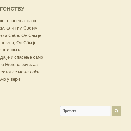
ОГОНСТВУ
ашег спасења, нашег
м, али тим Својим
мога Себе. Он Сâм је
словља; Он Сâм је
крштеним и
 да је и спасење само
е Његове речи: Ја
беског се може доћи
амо у вери