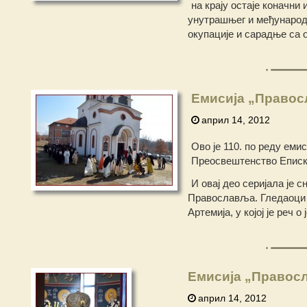
на крају остаје коначни
унутрашњег и међународн
окупације и сарадње са 
Емисија „Правос
април 14, 2012
Ово је 110. по реду еми
Преосвештенство Еписко
И овај део серијала је
Православља. Гледаоци 
Артемија, у којој је реч 
Емисија „Правос
април 14, 2012