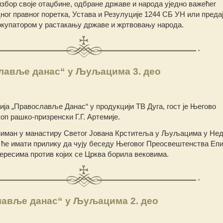
 избор своје отаџбине, одбране државе и народа уједно важећег
ог правног поретка, Устава и Резулуције 1244 СБ УН или предај
окупатором у растакању државе и жртвовању народа.
лавље данас“ у Љуљацима 3. део
сија „Православље Данас“ у продукцији ТВ Дуга, гост је Његово
п рашко-призренски Г.Г. Артемије.
 сниман у манастиру Светог Јована Крститеља у Љуљацима у Н
ће имати прилику да чују беседу Његовог Преосвештенства Еп
о јересима против којих се Црква борила вековима.
лавље данас“ у Љуљацима 2. део