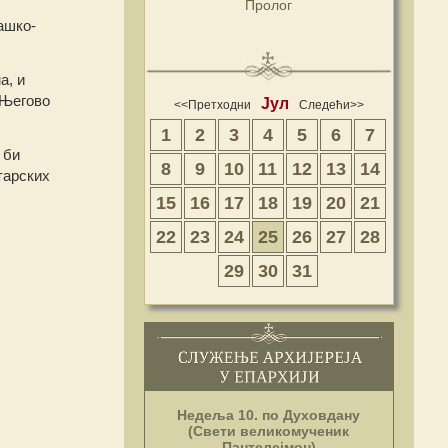
Пролог
ашко-
а, и
 Његово
Јул
<<Претходни
Следећи>>
1
2
3
4
5
6
7
 би
8
9
10
11
12
13
14
тарских
15
16
17
18
19
20
21
22
23
24
25
26
27
28
29
30
31
Недеља 10. по Духовдану
(Свети великомученик
Пантелејмон)