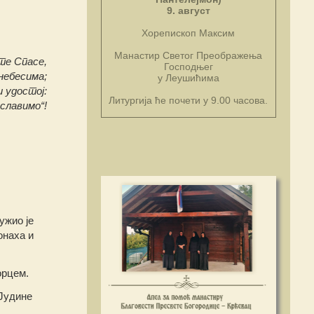
9. август
Хорепископ Максим
Манастир Светог Преображења
те Спасе,
Господњег
 небесима;
у Леушићима
 удостој:
Литургија ће почети у 9.00 часова.
славимо“!
ужио је
онаха и
орцем.
Јудине