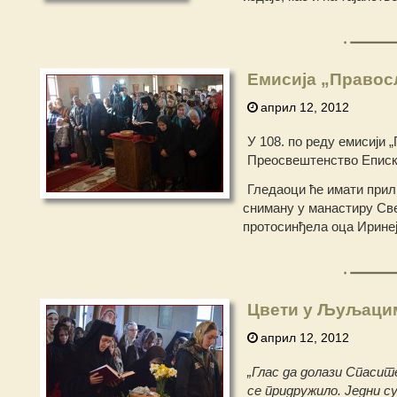
Емисија „Право
април 12, 2012
У 108. по реду емисији 
Преосвештенство Еписко
Гледаоци ће имати прил
сниману у манастиру Св
протосинђела оца Иринеј
Цвети у Љуљаци
април 12, 2012
„Глас да долази Спасит
се придружило. Једни су