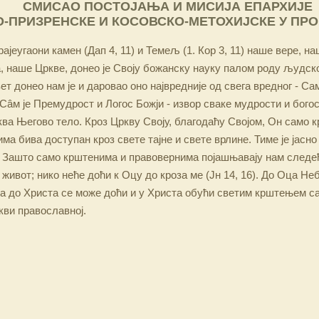
СМИСАО ПОСТОЈАЊА И МИСИЈА ЕПАРХИЈЕ
-ПРИЗРЕНСКЕ И КОСОВСКО-МЕТОХИЈСКЕ У ПР
ајеугаони камен (Дап 4, 11) и Темељ (1. Кор 3, 11) наше вере, н
 наше Цркве, донео је Своју божанску науку палом роду људско
ет донео нам је и даровао оно највредније од свега вредног - Са
Сâм је Премудрост и Логос Божји - извор сваке мудрости и бого
ква Његово тело. Кроз Цркву Своју, благодаћу Својом, Он само 
а бива доступан кроз свете тајне и свете врлине. Тиме је јасно
 Зашто само крштенима и правовернима појашњавају нам следећ
 живот; нико неће доћи к Оцу до кроза ме (Јн 14, 16). До Оца Не
 а до Христа се може доћи и у Христа обући светим крштењем с
кви православној.