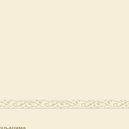
Љуљацима