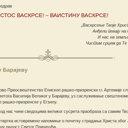
оздрав
СТОС ВАСКРСЕ! – ВАИСТИНУ ВАСКРСЕ!
„Васкрсење Твоје Хрис
Анђели певају на
И нас на земљи
Чистим срцем да Те 
у Барајеву
во Преосвештенство Епископ рашко-призренски г.г. Артемије сл
Светога Василија Великог у Барајеву, уз саслуживање свештеном
 рашко-призренске у Егзилу.
од нас чини сведоцима великог сусрета праобраза са самим Тв
твртка истовремено напомиње о почетку страдања Христа због 
вену радост Светог Причешћа.