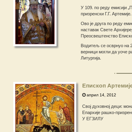
У 109. по реду емисији 
призренски Г.Г. Артемије.
Ово је друга по реду ем
наставак Свете Архијере
Преосвештенство Еписко
Водитељ се осврнуо на 27
верници могли да уоче р
Литургија.
Епископ Артемиј
април 14, 2012
Свој духовној деци: мо
Епархије рашко-призрен
У ЕГЗИЛУ