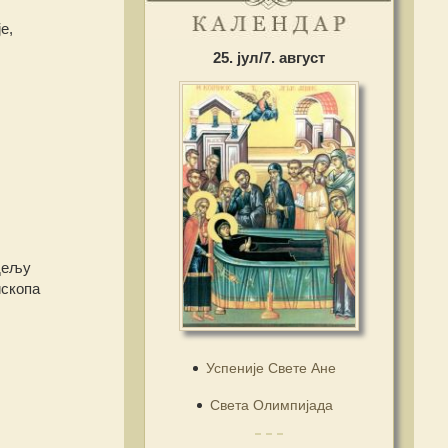
е,
25. јул/7. август
едељу
ископа
Успеније Свете Ане
Света Олимпијада