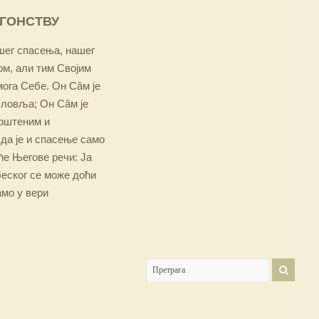
ОГОНСТВУ
ашег спасења, нашег
м, али тим Својим
мога Себе. Он Сâм је
словља; Он Сâм је
крштеним и
 да је и спасење само
е Његове речи: Ја
беског се може доћи
амо у вери