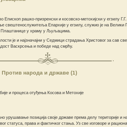
 Епископ рашко-призренски и косовско-метохијски у егзилу Г.Г.
ње свештенослужитеља Епархије у егзилу, служио је на Велики 
 Плаштанице у храму у Љуљацима.
ости је и најзначајни у Седмици страдања Христовог за сав свет
адост Васкрсења и победе над смрћу.
 Против народа и државе (1)
бије и процеса отуђења Косова и Метохије
ано урушавање позиција своје државе према делу територије и н
вог статуса, права и фактичког стања. Уз све изговоре и рацион