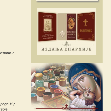
вославља,
арода Му
своје