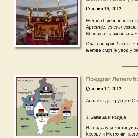
април 19, 2012
Његово Преосвештенство
Артемије, уз саслужива
Вечерње са изношењем
Овај дан хришћанске жал
његова смрт је увод у р
Предраг Лепетић:
април 17, 2012
Анализа деструкције Ср
1. Завера и издаја
На виделу је континуир
Косову и Метохији, њего