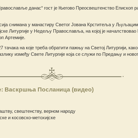
„Православље данас“ гост је Његово Преосвештенство Епископ р
исија снимана у манастиру Светог Јована Крститеља у Љуљацим
јске Литургије у Недељу Православља, на којој је началствовао
п Артемије.
 тачака на које треба обратити пажњу на Светој Литургији, како
азлику између Свете Литургије која се служи по Предању и ново
е: Васкршња Посланица (видео)
наштву, свештенству, верном народу
ске и косовско-метохијске