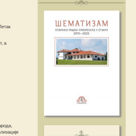
Петак
, а
арода,
ализације