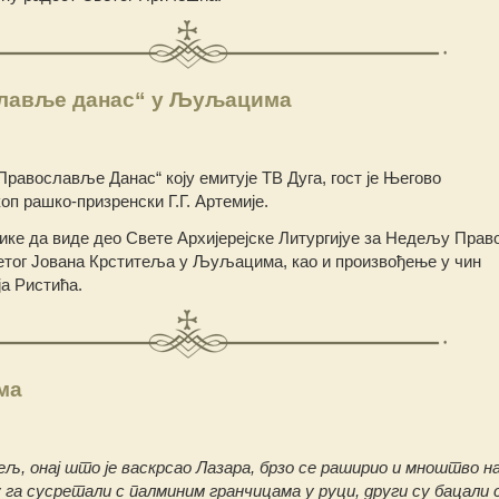
славље данас“ у Љуљацима
„Православље Данас“ коју емитује ТВ Дуга, гост је Његово
п рашко-призренски Г.Г. Артемије.
ике да виде део Свете Архијерејске Литургијуе за Недељу Пра
етог Јована Крститеља у Љуљацима, као и произвођење у чин
а Ристића.
ма
ељ, онај што је васкрсао Лазара, брзо се раширио и мноштво н
 га сусретали с палминим гранчицама у руци, други су бацали 