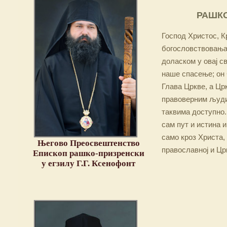
РАШКО
Господ Христос, Кр
богословствовања,
доласком у овај св
наше спасење; он 
Глава Цркве, а Цр
правоверним људим
таквима доступно.
сам пут и истина и
само кроз Христа,
Његово Преосвештенство
православној и Цр
Епископ рашко-призренски
у егзилу Г.Г. Ксенофонт