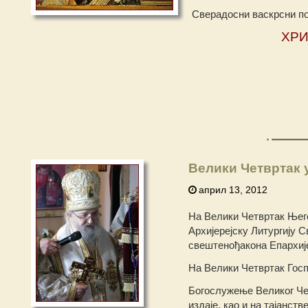
Сверадосни васкрсни п
ХРИ
Велики Четвртак 
април 13, 2012
На Велики Четвртак Њего
Архијерејску Литургију 
свештенођакона Епархије
На Велики Четвртак Госп
Богослужење Великог Че
издаје, као и на тајанст