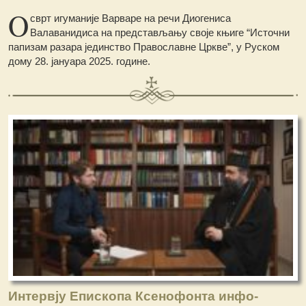
O
сврт игуманије Варваре на речи Диогениса
Валаванидиса на представљању своје књиге “Источни
папизам разара јединство Православне Цркве”, у Руском
дому 28. јануара 2025. године.
Интервју Епископа Ксенофонта инфо-