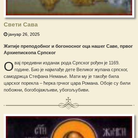
Свети Сава
јануар 26, 2025
Житије преподобног и богоносног оца нашег Саве, првог
Архиепископа Српског
О
вај предивни изданак рода Српског рођен је 1169.
године. Био је најмлађе дете Великог жупана српског,
самодржца Стефана Немање. Мати му је такође била
царског порекла – ћерка грчког цара Романа. Обоје су били
побожни, богобојажљиви, убогољубиви.