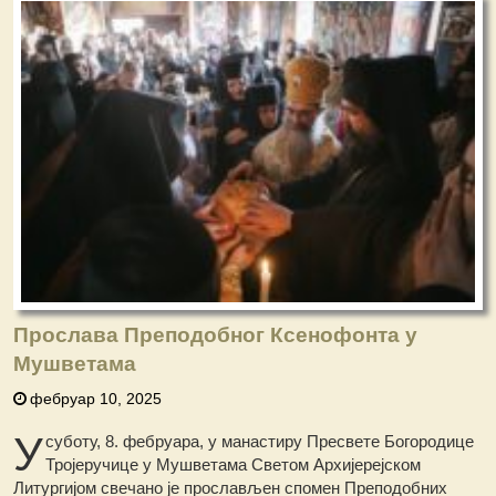
Прослава Преподобног Ксенофонта у
Мушветама
фебруар 10, 2025
У
суботу, 8. фебруара, у манастиру Пресвете Богородице
Тројеручице у Мушветама Светом Архијерејском
Литургијом свечано је прослављен спомен Преподобних