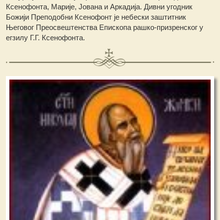
Ксенофонта, Марије, Јована и Аркадија. Дивни угодник
Божији Преподобни Ксенофонт је небески заштитник
Његовог Преосвештенства Епископа рашко-призренског у
егзилу Г.Г. Ксенофонта.