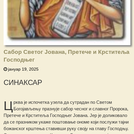
Сабор Светог Јована, Претече и Крститеља
Господњег
јануар 19, 2025
СИНАКСАР
Ц
рква је испочетка узела да сутрадан пo Светом
Богојављењу празнује сабор чесног и славног Пророка,
Претече и Крститеља Господњег Јована. Јер је доликовало
да се празником укаже поштовање ономе који послужи тајни
божанског крштења ставивши руку своју на главу Господњу.