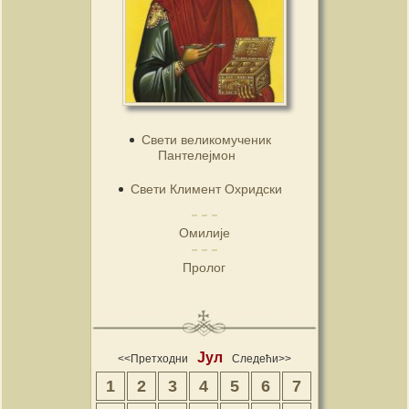
Свети великомученик
Пантелејмон
Свети Климент Охридски
Омилије
Пролог
Јул
<<Претходни
Следећи>>
1
2
3
4
5
6
7