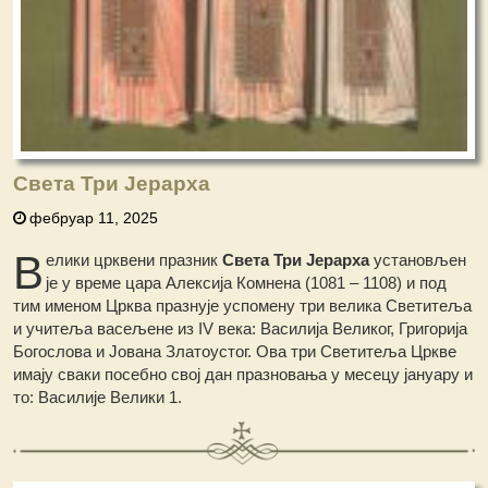
Света Три Јерарха
фебруар 11, 2025
В
елики црквени празник
Света Три Јерарха
установљен
је у време цара Алексија Комнена (1081 – 1108) и под
тим именом Црква празнује успомену три велика Светитеља
и учитеља васељене из IV века: Василија Великог, Григорија
Богослова и Јована Златоустог. Ова три Светитеља Цркве
имају сваки посебно свој дан празновања у месецу јануару и
то: Василије Велики 1.