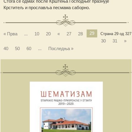
Стога се одмах после Крштења Господњег празнује
Крститељ и прославља песмама саборно.
29
« Прва
...
10
20
«
27
28
Страна 29 од 327
30
31
»
40
50
60
...
Последња »