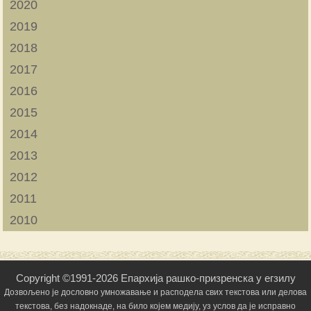
2020
2019
2018
2017
2016
2015
2014
2013
2012
2011
2010
Copyright ©1991-2026 Епархија рашко-призренска у егзилу
Дозвољено је дословно умножавање и расподела свих текстова или делова
текстова, без надокнаде, на било којем медију, уз услов да је исправно