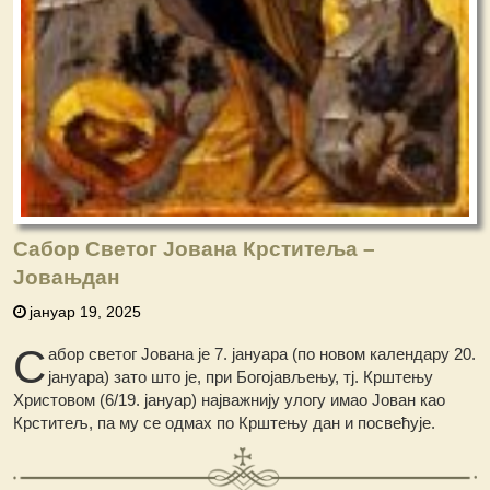
Сабор Светог Јована Крститеља –
Јовањдан
јануар 19, 2025
С
абор светог Јована је 7. јануара (по новом календару 20.
јануара) зато што је, при Богојављењу, тј. Крштењу
Христовом (6/19. јануар) најважнију улогу имао Јован као
Крститељ, па му се одмах по Крштењу дан и посвећује.