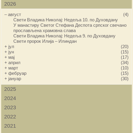
2026
–
август
(4)
Свети Владика Николај: Недеља 10. по Духовдану
У манастиру Светог Стефана Деспота српског свечано
прослављена храмовна слава
Свети Владика Николај: Недеља 9. по Духовдану
Свети пророк Илија – Илиндан
+
јул
(20)
+
јун
(15)
+
мај
(17)
+
април
(34)
+
март
(10)
+
фебруар
(15)
+
јануар
(30)
2025
2024
2023
2022
2021