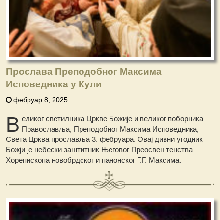
Прослава Преподобног Максима
Исповедника у Кули
фебруар 8, 2025
В
еликог светилника Цркве Божије и великог поборника
Православља, Преподобног Максима Исповедника,
Света Црква прославља 3. фебруара. Овај дивни угодник
Божји је небески заштитник Његовог Преосвештенства
Хорепископа новобрдског и панонског Г.Г. Максима.