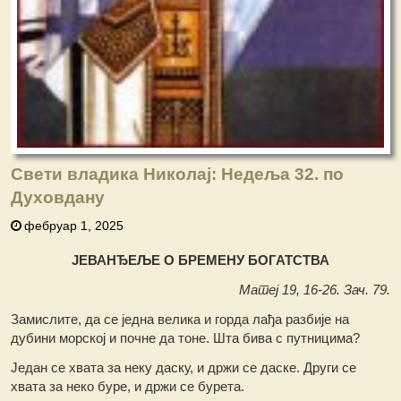
Свети владика Николај: Недеља 32. по
Духовдану
фебруар 1, 2025
ЈЕВАНЂЕЉЕ О БРЕМЕНУ БОГАТСТВА
Матеј 19, 16-26. Зач. 79.
Замислите, да се једна велика и горда лађа разбије на
дубини морској и почне да тоне. Шта бива с путницима?
Један се хвата за неку даску, и држи се даске. Други се
хвата за неко буре, и држи се бурета.