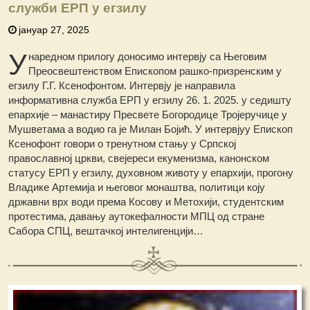
служби ЕРП у егзилу
јануар 27, 2025
У
наредном прилогу доносимо интервју са Његовим
Преосвештенством Епископом рашко-призренским у
егзилу Г.Г. Ксенофонтом. Интервју је направила
информативна служба ЕРП у егзилу 26. 1. 2025. у седишту
епархије – манастиру Пресвете Богородице Тројеручице у
Мушветама а водио га је Милан Бојић. У интервјуу Епископ
Ксенофонт говори о тренутном стању у Српској
православној цркви, свејереси екуменизма, канонском
статусу ЕРП у егзилу, духовном животу у епархији, прогону
Владике Артемија и његовог монаштва, политици коју
државни врх води према Косову и Метохији, студентским
протестима, давању аутокефалности МПЦ од стране
Сабора СПЦ, вештачкој интелигенцији…