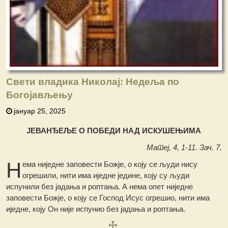
Свети владика Николај: Недеља пo
Богојављењу
јануар 25, 2025
ЈЕВАНЂЕЉЕ О ПОБЕДИ НАД ИСКУШЕЊИМА
Матеј, 4, 1-11. Зач. 7.
Н
ема ниједне заповести Божје, о коју се људи нису
огрешили, нити има иједне једине, коју су људи
испунили без јадања и роптања. А нема опет ниједне
заповести Божје, о коју се Господ Исус огрешио, нити има
иједне, коју Он није испунио без јадања и роптања.