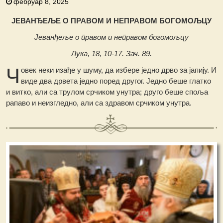
фебруар 8, 2025
ЈЕВАНЂЕЉЕ O ПРАВОМ И НЕПРАВОМ БОГОМОЉЦУ
Јеванђеље о правом и неправом богомољцу
Лука, 18, 10-17. Зач. 89.
Ч
овек неки изађе у шуму, да избере једно дрво за јапију. И
виде два дрвета једно поред другог. Једно беше глатко
и витко, али са трулом срчиком унутра; друго беше споља
рапаво и неизгледно, али са здравом срчиком унутра.