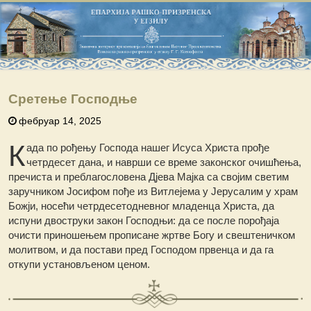
Сретење Господње
фебруар 14, 2025
К
ада пo рођењу Господа нашег Исуса Христа прође
четрдесет дана, и наврши се време законског очишћења,
пречиста и преблагословена Дјева Мајка са својим светим
заручником Јосифом пође из Витлејема у Јерусалим у храм
Божји, носећи четрдесетодневног младенца Христа, да
испуни двоструки закон Господњи: да се после порођаја
очисти приношењем прописане жртве Богу и свештеничком
молитвом, и да постави пред Господом првенца и да га
откупи установљеном ценом.