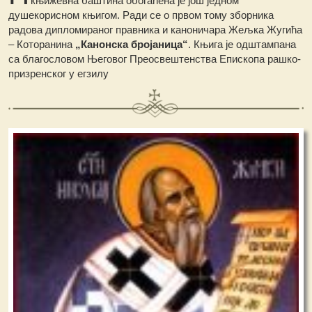
књижевна баштина обогаћена је још једном
душекорисном књигом. Ради се о првом тому зборника
радова дипломираног правника и каноничара Жељка Жугића
– Которанина
„Канонска бројаница“
. Књига је одштампана
са благословом Његовог Преосвештенства Епископа рашко-
призренског у егзилу