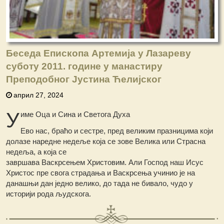
Беседа Епископа Артемија у Лазареву
суботу 2011. године у манастиру
Преподобног Јустина Ћелијског
април 27, 2024
У
име Оца и Сина и Светога Духа
Ево нас, браћо и сестре, пред великим празницима који
долазе наредне недеље која се зове Велика или Страсна
недеља, а која се
завршава Васкрсењем Христовим. Али Господ наш Исус
Христос пре свога страдања и Васкрсења учинио је на
данашњи дан једно велико, до тада не бивало, чудо у
историји рода људскога.