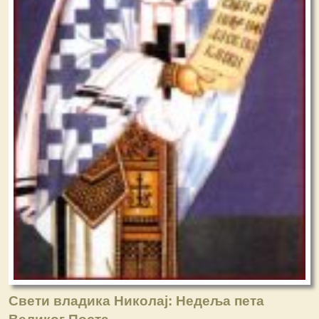
Свети владика Николај: Недеља пета