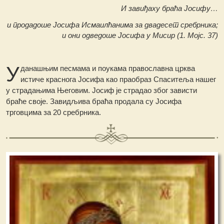
И завиђаху браћа Јосифу…
и продадоше Јосифа Исмаилћанима за двадесет сребрника;
и они одведоше Јосифа у Мисир (1. Мојс. 37)
У
данашњим песмама и поукама православна црква
истиче краснога Јосифа као праобраз Спаситеља нашег
у страдањима Његовим. Јосиф је страдао због зависти
браће своје. Завидљива браћа продала су Јосифа
трговцима за 20 сребрника.