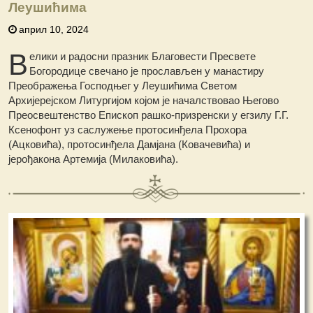
Леушићима
април 10, 2024
В
елики и радосни празник Благовести Пресвете
Богородице свечано је прослављен у манастиру
Преображења Господњег у Леушићима Светом
Архијерејском Литургијом којом је началствовао Његово
Преосвештенство Епископ рашко-призренски у егзилу Г.Г.
Ксенофонт уз саслужење протосинђела Прохора
(Ацковића), протосинђела Дамјана (Ковачевића) и
јерођакона Артемија (Милаковића).