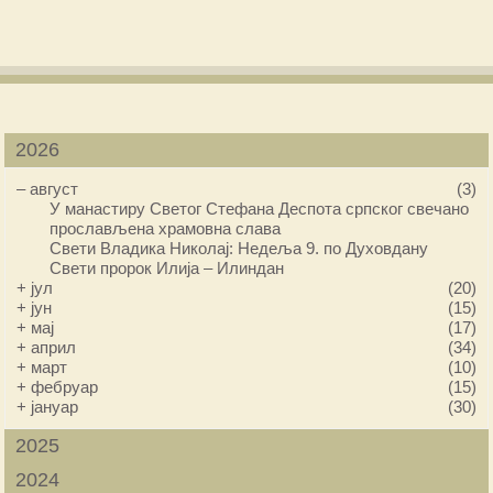
2026
–
август
(3)
У манастиру Светог Стефана Деспота српског свечано
прослављена храмовна слава
Свети Владика Николај: Недеља 9. по Духовдану
Свети пророк Илија – Илиндан
+
јул
(20)
+
јун
(15)
+
мај
(17)
+
април
(34)
+
март
(10)
+
фебруар
(15)
+
јануар
(30)
2025
2024