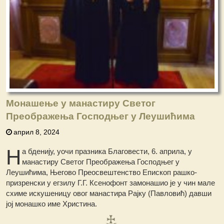
Монашење у манастиру Светог
Преображења Господњег у Леушићима
април 8, 2024
Н
а бденију, уочи празника Благовести, 6. априла, у
манастиру Светог Преображења Господњег у
Леушићима, Његово Преосвештенство Епископ рашко-
призренски у егзилу Г.Г. Ксенофонт замонашио је у чин мале
схиме искушеницу овог манастира Рајку (Павловић) давши
јој монашко име Христина.