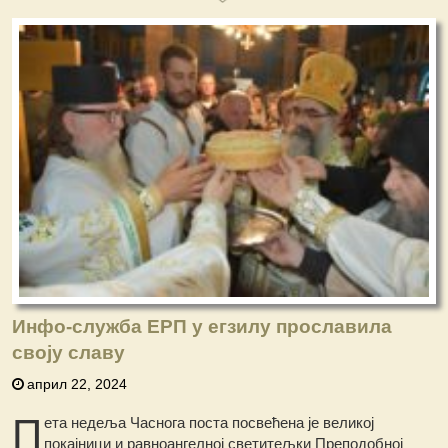
Инфо-служба ЕРП у егзилу прославила
своју славу
април 22, 2024
П
ета недеља Часнога поста посвећена је великој
покајници и равноангелној светитељки Преподобној