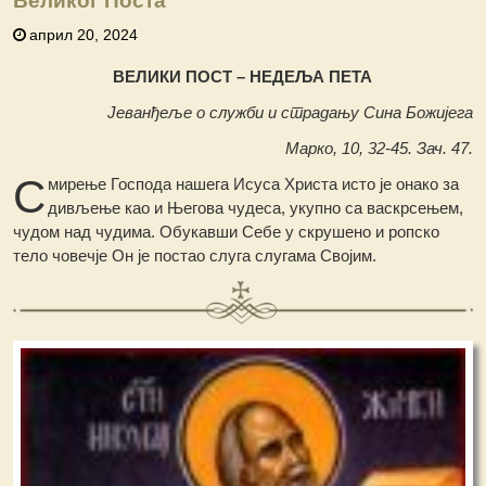
Великог Поста
април 20, 2024
ВЕЛИКИ ПОСТ – НЕДЕЉА ПЕТА
Јеванђеље о служби и страдању Сина Божијега
Марко, 10, 32-45. Зач. 47.
С
мирење Господа нашега Исуса Христа исто је онако за
дивљење као и Његова чудеса, укупно са васкрсењем,
чудом над чудима. Обукавши Себе у скрушено и ропско
тело човечје Он је постао слуга слугама Својим.