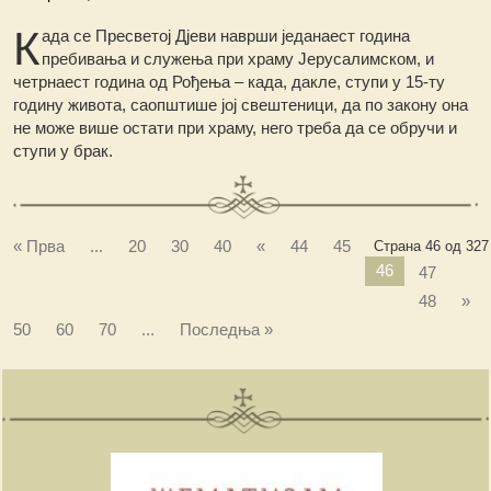
К
ада се Пресветој Дјеви наврши једанаест година
пребивања и служења при храму Јерусалимском, и
четрнаест година од Рођења – када, дакле, ступи у 15-ту
годину живота, саопштише јој свештеници, да по закону она
не може више остати при храму, него треба да се обручи и
ступи у брак.
« Прва
...
20
30
40
«
44
45
Страна 46 од 327
46
47
48
»
50
60
70
...
Последња »