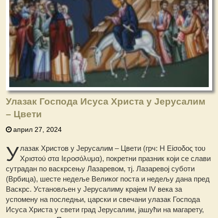
Улазак Господа Исуса Христа у Јерусалим
– Цвети
април 27, 2024
У
лазак Христов у Јерусалим – Цвети (грч: Η Είσοδος του
Χριστού στα Ιεροσόλυμα), покретни празник који се слави
сутрадан по васкрсењу Лазаревом, тј. Лазаревој суботи
(Врбица), шесте недеље Великог поста и недељу дана пред
Васкрс. Установљен у Јерусалиму крајем IV века за
успомену на последњи, царски и свечани улазак Господа
Исуса Христа у свети град Јерусалим, јашући на магарету,