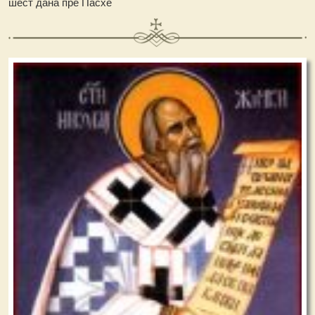
шест дана пре Пасхе