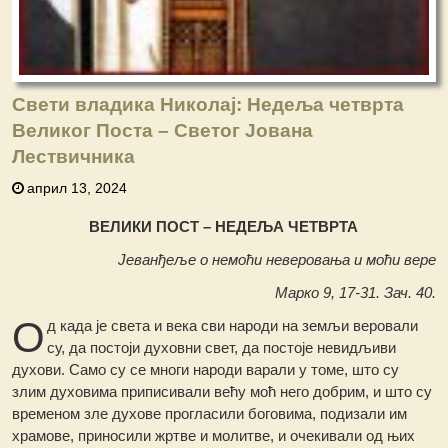
Свети владика Николај: Недеља четврта
Великог Поста – Свeтог Јована
Лествичника
април 13, 2024
ВЕЛИКИ ПОСТ – НЕДЕЉА ЧЕТВРТА
Јеванђеље о немоћи неверовања и моћи вере
Марко 9, 17-31. Зач. 40.
О
д када је света и века сви народи на земљи веровали
су, да постоји духовни свет, да постоје невидљиви
духови. Само су се многи народи варали у томе, што су
злим духовима приписивали већу моћ него добрим, и што су
временом зле духове прогласили боговима, подизали им
храмове, приносили жртве и молитве, и очекивали од њих