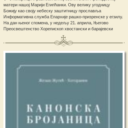
матери нашој Марији Египћанки. Ову велику угодницу
Божију као своју небеску заштитницу прославља
Информативна служба Епархије рашко-призренске у егзилу.
На дан њеног спомена, у недељу 21. априла, Његово
Преосвештенство Хорепископ хвостански и барајевски