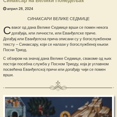
Синаксар на Велики Понедељак
април 28, 2024
СИНАКСАРИ ВЕЛИКЕ СЕДМИЦЕ
С
ваког од дана Велике Седмице врши се помен некога
догађаја, или личности, или Еванђелске приче.
Догађај или Еванђелска прича описани су у богослужбеном
тексту – Синаксару, који се налази у богослужбеној књизи
Посни Триод.
С обзиром на значај дана Велике Седмице, свакоме од њих
постоји посебна служба у Посном Триоду, која је углавном
посвећена Еванђелској причи или догађају чији се помен
врши.