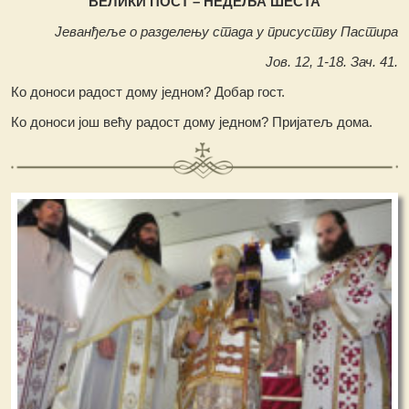
ВЕЛИКИ ПОСТ – НЕДЕЉА ШЕСТА
Јеванђеље о разделењу стада у присуству Пастира
Јов. 12, 1-18. Зач. 41.
Ко доноси радост дому једном? Добар гост.
Ко доноси још већу радост дому једном? Пријатељ дома.