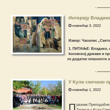
Интервју Владике
новембар 3, 2022
Извор: Часопис „Свети К
1. ПИТАЊЕ: Владико, к
kосовској држави и пр
се додатне опасности 
У Кули свечано 
новембар 1, 2022
П
разник Преподобне
Тројице у Кули Све