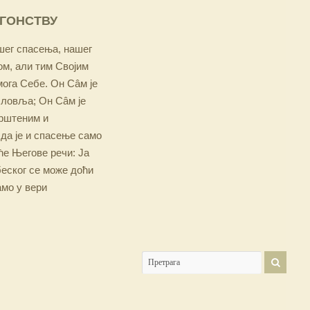
ОГОНСТВУ
ашег спасења, нашег
м, али тим Својим
мога Себе. Он Сâм је
словља; Он Сâм је
крштеним и
 да је и спасење само
е Његове речи: Ја
беског се може доћи
амо у вери