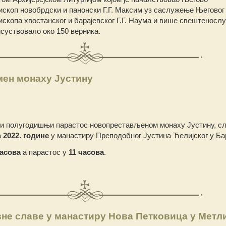
скоп новобрдски и панонски Г.Г. Максим уз саслужење Његовог
скопа хвостанског и барајевског Г.Г. Наума и више свештенос
рисуствовало око 150 верника.
ен монаху Јустину
а и полугодишњи парастос новопрестављеном монаху Јустину, с
а
2022. године
у манастиру Преподобног Јустина Ћелијског у Бар
часова
а парастос у
11 часова
.
не славе у манастиру Нова Петковица у Метл