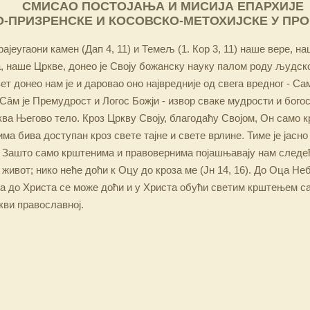
СМИСАО ПОСТОЈАЊА И МИСИЈА ЕПАРХИЈЕ
-ПРИЗРЕНСКЕ И КОСОВСКО-МЕТОХИЈСКЕ У ПР
ајеугаони камен (Дап 4, 11) и Темељ (1. Кор 3, 11) наше вере, н
 наше Цркве, донео је Своју божанску науку палом роду људско
ет донео нам је и даровао оно највредније од свега вредног - Са
Сâм је Премудрост и Логос Божји - извор сваке мудрости и бого
ква Његово тело. Кроз Цркву Своју, благодаћу Својом, Он само 
а бива доступан кроз свете тајне и свете врлине. Тиме је јасно
 Зашто само крштенима и правовернима појашњавају нам следећ
 живот; нико неће доћи к Оцу до кроза ме (Јн 14, 16). До Оца Не
 а до Христа се може доћи и у Христа обући светим крштењем с
кви православној.