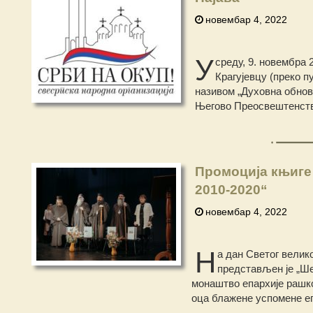
новембар 4, 2022
У
среду, 9. новембра 
Крагујевцу (преко п
називом „Духовна обнова
Његово Преосвештенство
Промоција књиге
2010-2020“
новембар 4, 2022
Н
а дан Светог велик
представљен је „Ше
монаштво епархије рашко
оца блажене успомене е