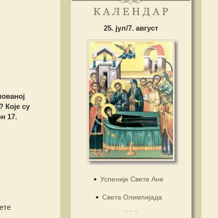
25. јул/7. август
мованој
 Које су
н 17.
Успеније Свете Ане
Света Олимпијада
ете