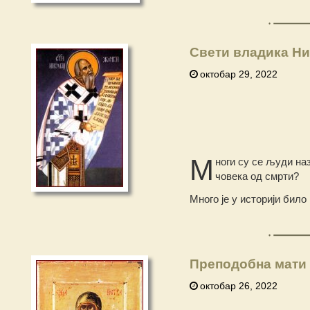
Свети владика Ни
октобар 29, 2022
М
ноги су се људи на
човека од смрти?
Много је у историји бил
Преподобна мати 
октобар 26, 2022