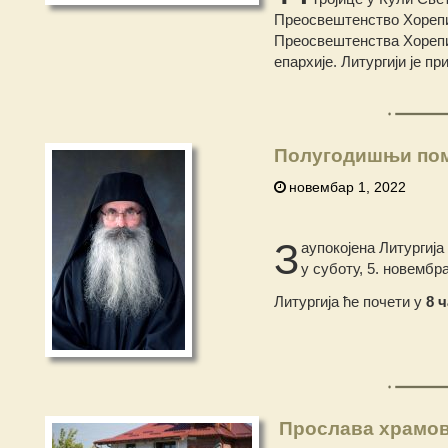
Преосвештенство Хорепи
Преосвештенства Хорепи
епархије. Литургији је п
Полугодишњи пом
новембар 1, 2022
З
аупокојена Литургиј
у суботу, 5. новембр
Литургија ће почети у
8 
Прослава храмов