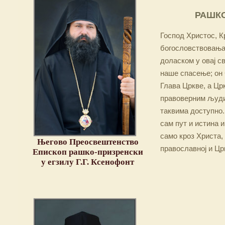
РАШКО
Господ Христос, Кр
богословствовања,
доласком у овај св
наше спасење; он 
Глава Цркве, а Цр
правоверним људим
таквима доступно.
сам пут и истина и
само кроз Христа,
Његово Преосвештенство
православној и Цр
Епископ рашко-призренски
у егзилу Г.Г. Ксенофонт