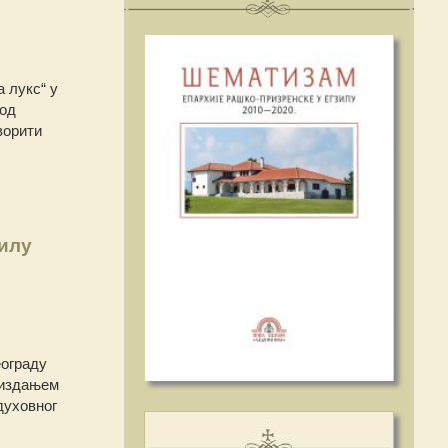
а лукс“ у
под
ворити
илу
еограду
 издањем
духовног