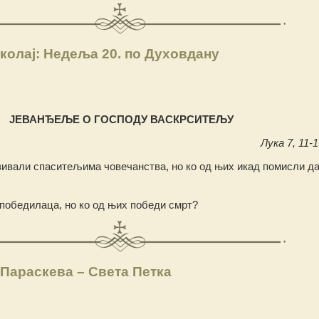
колај: Недеља 20. по Духовдану
ЈЕВАНЂЕЉЕ О ГОСПОДУ ВАСКРСИТЕЉУ
Лука 7, 11-1
зивали спаситељима човечанства, но ко од њих икад помисли д
о победилаца, но ко од њих победи смрт?
Параскева – Света Петка