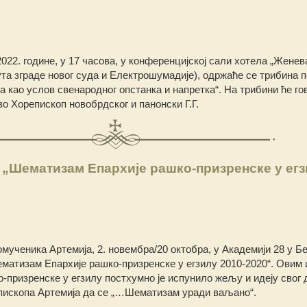
2022. године, у 17 часова, у конференцијској сали хотела „Женев
ута зграде новог суда и Електрошумадије), одржаће се трибина 
 као услов свенародног опстанка и напретка“. На трибини ће го
 Хорепископ новобрдског и панонски Г.Г.
 „Шематизам Епархије рашко-призренске у егз
омученика Артемија, 2. новембра/20 октобра, у Академији 28 у Б
матизам Епархије рашко-призренске у егзилу 2010-2020“. Овим
-призренске у егзилу постхумно је испунило жељу и идеју свог 
пископа Артемија да се „…Шематизам уради ваљано“.