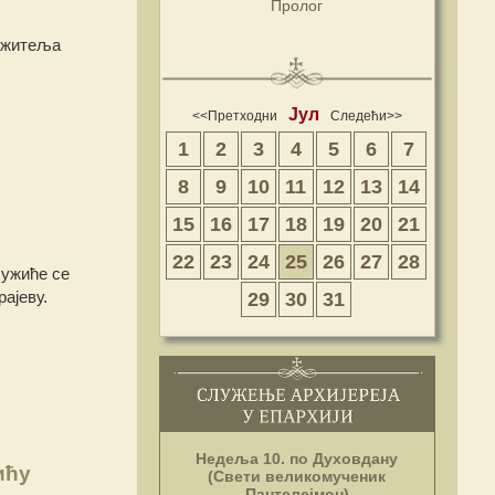
Пролог
лужитеља
Јул
<<Претходни
Следећи>>
1
2
3
4
5
6
7
8
9
10
11
12
13
14
15
16
17
18
19
20
21
22
23
24
25
26
27
28
лужиће се
ајеву.
29
30
31
Недеља 10. по Духовдану
ићу
(Свети великомученик
Пантелејмон)