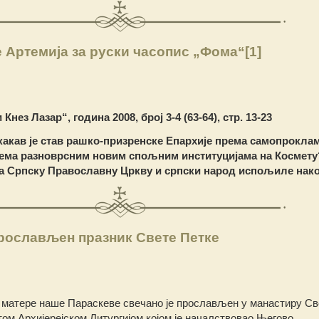
 Артемија за руски часопис „Фома“
[1]
нез Лазар“, година 2008, број 3-4 (63-64), стр. 13-23
акав је став рашко-призренске Епархије према самопрокла
ема разноврсним новим спољним институцијама на Космету?
за Српску Православну Цркву и српски народ испољиле нако
прослављен празник Свете Петке
 матере наше Параскеве свечано је прослављен у манастиру Св
том Архијерејском Литургијом којом је началствовао Његово