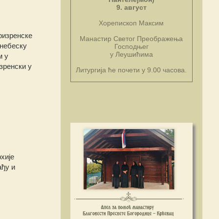
9. август
Хорепископ Максим
ризренске
Манастир Светог Преображења
 небеску
Господњег
у Леушићима
м у
зренски у
Литургија ће почети у 9.00 часова.
хије
ађу и