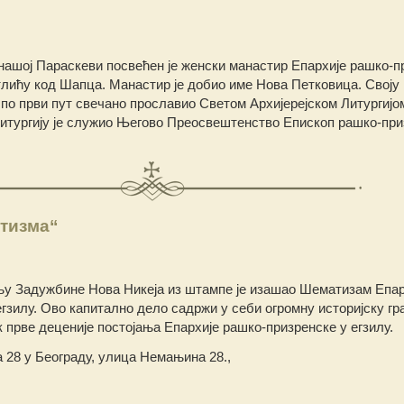
нашој Параскеви посвећен је женски манастир Епархије рашко-п
тлићу код Шапца. Манастир је добио име Нова Петковица. Своју
 по први пут свечано прославио Светом Архијерејском Литургијо
Литургију је служио Његово Преосвештенство Епископ рашко-при
тизма“
ању Задужбине Нова Никеја из штампе је изашао Шематизам Епар
гзилу. Ово капитално дело садржи у себи огромну историјску гр
 прве деценије постојања Епархије рашко-призренске у егзилу.
а 28 у Београду, улица Немањина 28.,