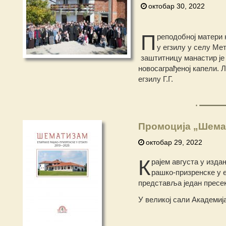
октобар 30, 2022
П
реподобној матери 
у егзилу у селу Ме
заштитницу манастир је
новосаграђеној капели. 
егзилу Г.Г.
Промоција „Шема
октобар 29, 2022
К
рајем августа у изд
рашко-призренске у е
представља један пресек
У великој сали Академиј