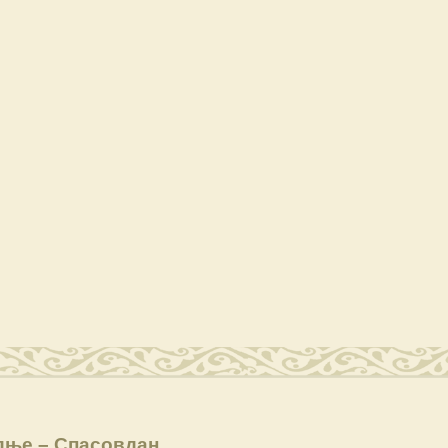
дње – Спасовдан