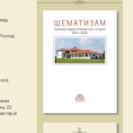
роду
 Господ
чка
иком
у, 22.
астир је