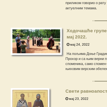
приликом говорио о рату
актуелним темама.
Ходочашће групе 
мај 2022.
мај 24, 2022
На пољима Доње Градин
Прохор и са њим верни п
споменика, само спомен-
њиховим верским обележ
Свети равноапост
мај 23, 2022