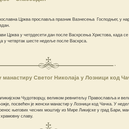
ославна Црква прославља празник Вазнесења Господњег, у на
вдан.
ви Црква у четрдесети дан после Васкрсења Христова, када се
ада у четвртак шесте недеље после Васкрса.
 манастиру Светог Николаја у Лозници код Ча
рликијском Чудотворцу, великом ревнитељу Православља и вел
ожје, посвећен је женски манастир у Лозници код Чачка. У недељ
Пренос његових чесних моштију из Мире Ликијске у град Бари, ман
 храмовну славу.