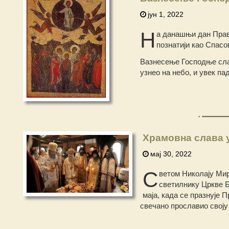
јун 1, 2022
Н
а данашњи дан Прав
познатији као Спасо
Вазнесење Господње сла
узнео на небо, и увек п
Храмовна слава у
мај 30, 2022
С
ветом Николају Ми
светилнику Цркве Б
маја, када се празнује 
свечано прославио своју