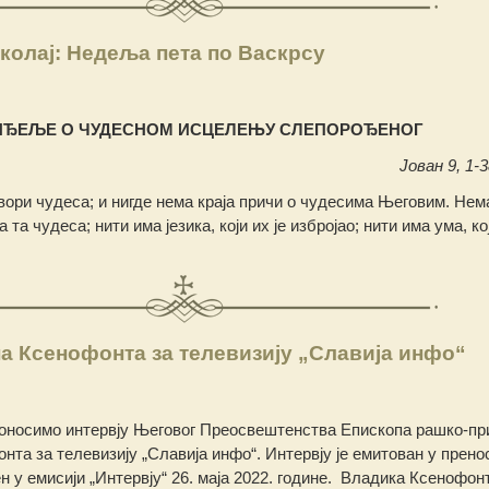
колај: Недеља пета по Васкрсу
НЂЕЉЕ О ЧУДЕСНОМ ИСЦЕЛЕЊУ СЛЕПОРОЂЕНОГ
Јован 9, 1-3
твори чудеса; и нигде нема краја причи о чудесима Његовим. Нема
 та чудеса; нити има језика, који их је избројао; нити има ума, кој
а Ксенофонта за телевизију „Славија инфо“
оносимо интервју Његовог Преосвештенства Епископа рашко-пр
фонта за телевизију „Славија инфо“. Интервју је емитован у прено
н у емисији „Интервју“ 26. маја 2022. године. Владика Ксенофонт