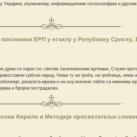
 у Украјини, екуменизму, информационим технологијама и другим
поклоника ЕРП у егзилу у Републику Српску, 
е држи се парастос светим Јасеновачким жртвама. Служи прот
равославни србски народ. Нема ту ни гроба, ни гробница, нема 
обележје, разапета мрежа и на њој окачене табле са именима жр
јима и бројем пострадалих.
олни Кирило и Методије просветитељи слове