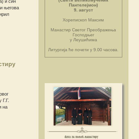
(Свети великомученик
) и син
Пантелејмон)
 и његова
9. август
Кирил
Хорепископ Максим
Манастир Светог Преображења
Господњег
у Леушићима
Литургија ће почети у 9.00 часова.
стиру
рвог
Г.Г.
и на