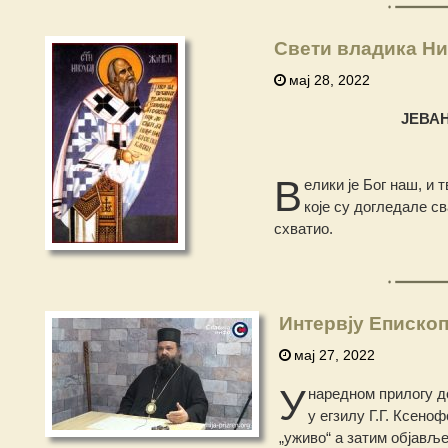
Свети владика Ни
мај 28, 2022
ЈЕВА
В
елики је Бог наш, и 
које су догледале сва
схватио.
Интервју Епископ
мај 27, 2022
У
наредном прилогу д
у егзилу Г.Г. Ксено
„уживо“ а затим објавље