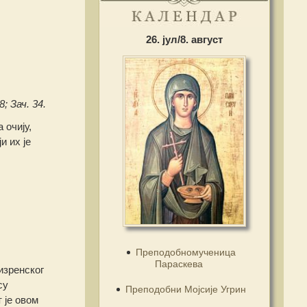
26. јул/8. август
8; Зач. 34.
 очију,
и их је
Преподобномученица
Параскева
изренског
су
Преподобни Мојсије Угрин
 је овом