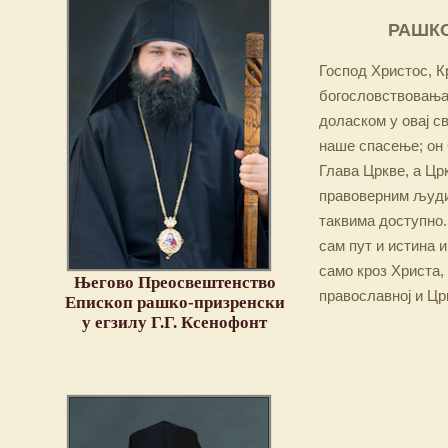
РАШКО
Господ Христос, Кр
богословствовања,
доласком у овај св
наше спасење; он 
Глава Цркве, а Цр
правоверним људим
таквима доступно.
сам пут и истина и
само кроз Христа,
Његово Преосвештенство
православној и Цр
Епископ рашко-призренски
у егзилу Г.Г. Ксенофонт