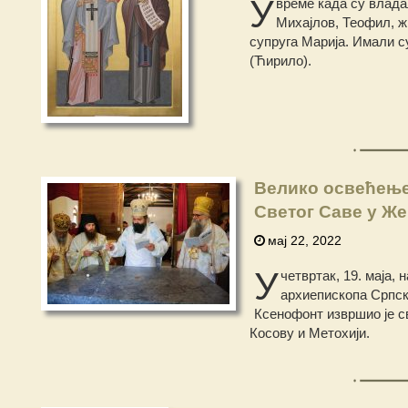
У
време када су влада
Михајлов, Теофил, ж
супруга Марија. Имали с
(Ћирило).
Велико освећење 
Светог Саве у Ж
мај 22, 2022
У
четвртак, 19. маја,
архиепископа Српск
Ксенофонт извршио је с
Косову и Метохији.