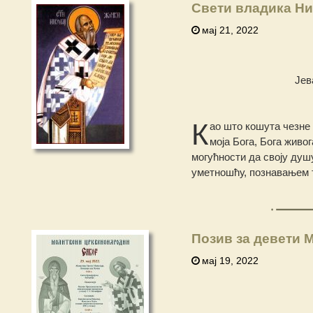
Свети владика Ни
мај 21, 2022
Јев
К
ао што кошута чезне 
моја Бога, Бога живог
могућности да своју ду
уметношћу, познавањем та
Позив за девети 
мај 19, 2022