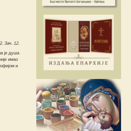
2. Зач. 12.
а је душа
није имао
офијом и