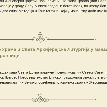
ли иконоборни цареви, Лав Јерменин, Михаил Травла (или Балба
ивео је у граду Солуну високородан и богат човек, по имену Лав
у два сина: Методија и Константина, који у монаштву доби име 
храма и Света Архијерејска Литургија у мана
еровници
 на дан када Света Црква празнује Пренос моштију Светог Саве, п
ог, Његово Преосвештенство Епископ рашко-призренски у егзилу 
верадосни чин Великог освећења истоименог храма у Жеровниц