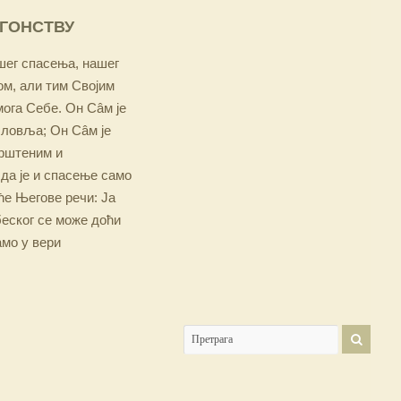
ОГОНСТВУ
ашег спасења, нашег
м, али тим Својим
мога Себе. Он Сâм је
словља; Он Сâм је
крштеним и
 да је и спасење само
е Његове речи: Ја
беског се може доћи
амо у вери