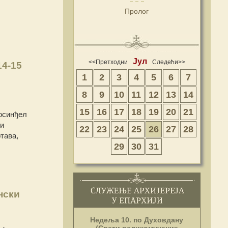
Пролог
Јул
<<Претходни
Следећи>>
14-15
1
2
3
4
5
6
7
8
9
10
11
12
13
14
15
16
17
18
19
20
21
осинђел
ни
22
23
24
25
26
27
28
тава,
29
30
31
нски
Недеља 10. по Духовдану