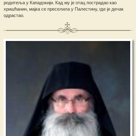
родитеља у Кападокији. Кад му је отац пострадао као
хришћанин, мајка се преселила у Палестину, где је дечак
одрастао.