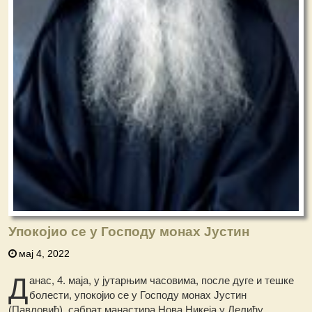
Упокојио се у Господу монах Јустин
мај 4, 2022
Д
анас, 4. маја, у јутарњим часовима, после дуге и тешке
болести, упокојио се у Господу монах Јустин
(Павловић), сабрат манастира Нова Никеја у Лелићу.