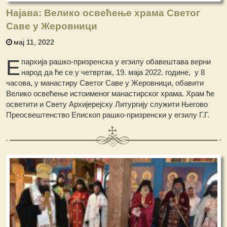
Најава: Велико освећење храма Светог
Саве у Жеровници
мај 11, 2022
Е
пархија рашко-призренска у егзилу обавештава верни
народ да ће се у четвртак, 19. маја 2022. године, у 8
часова, у манастиру Светог Саве у Жеровници, обавити
Велико освећење истоименог манастирског храма. Храм ће
осветити и Свету Архијерејску Литургију служити Његово
Преосвештенство Епископ рашко-призренски у егзилу Г.Г.