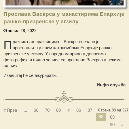
Прослава Васкрса у манастирима Епархије
рашко-призренске у егзилу
април 28, 2022
П
разник над празницима – Васкрс свечано је
прослављен у свим катакомбама Епархије рашко-
призренске у егзилу. У наредном прилогу доносимо
фотографије и видео записе са прославе Васкрса у некима
од њих.
Извештај ће се ажурирати.
Инфо служба
« Прва
...
60
70
80
«
86
87
Страна 88 од 327
88
89
90
»