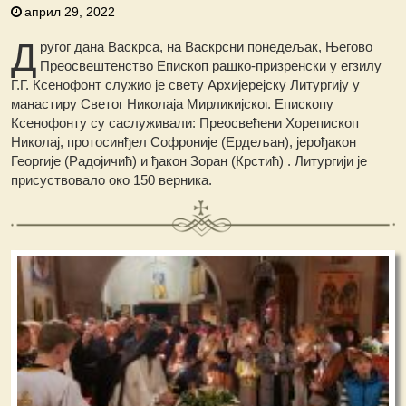
април 29, 2022
Д
ругог дана Васкрса, на Васкрсни понедељак, Његово
Преосвештенство Епископ рашко-призренски у егзилу
Г.Г. Ксенофонт служио је свету Архијерејску Литургију у
манастиру Светог Николаја Мирликијског. Епископу
Ксенофонту су саслуживали: Преосвећени Хорепископ
Николај, протосинђел Софроније (Ердељан), јерођакон
Георгијe (Радојичић) и ђакон Зоран (Крстић) .
Литургији је
присуствовало око 150 верника.