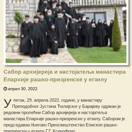
Сабор архијереја и настојатеља манастира
Епархије рашко-призренске у егзилу
април 30, 2022
У
петак, 29. априла 2022. године, у манастиру
Преподобног Јустина Ћелијског у Барајеву одржан је
редовни пролећни Сабор архијереја и настојатеља
манастира Епархије рашко-призренске у егзилу. Сабором је
председавао Његово Преосвештенство Епископ рашко-
призренски у егзилу Г.Г. Ксенофонт.