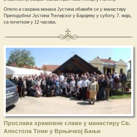
Опело и сахрана монаха Јустина обавиће се у манастиру
Преподобног Јустина Ћелијског у Барајеву у суботу, 7. маја,
са почетком у 12 часова.
Прослава храмовне славе у манастиру Св.
Апостола Томе у Врњачкој Бањи