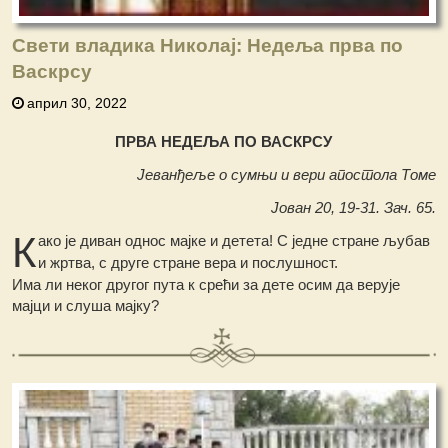
Свети владика Николај: Недеља прва по
Васкрсу
април 30, 2022
ПРВА НЕДЕЉА ПО ВАСКРСУ
Јеванђеље о сумњи и вери апостола Томе
Јован 20, 19-31. Зач. 65.
К
ако је диван однос мајке и детета! С једне стране љубав
и жртва, с друге стране вера и послушност.
Има ли неког другог пута к срећи за дете осим да верује
мајци и слуша мајку?