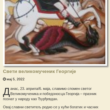
Свети великомученик Георгије
мај 5, 2022
Д
анас, 23. априла/6. маја, славимо спомен светог
Великомученика и победоносца Георгија – празник
познат у народу као Ђурђевдан.
Овај славни светитељ родио се у кући богатих и часних