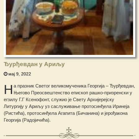
Ђурђевдан у Ариљу
мај 9, 2022
Н
а празник Светог великомученика Георгија – Ђурђевдан,
Његово Преосвештенство епископ рашко-призренски у
егзилу Г.Г Ксенофонт, служио је Свету Архијерејску
Литургију у Ариљу уз саслуживање протосинђела Иринеја
(Ристића), протосинђела Агапита (Бичанина) и јерођакона
Георгија (Радојичића).