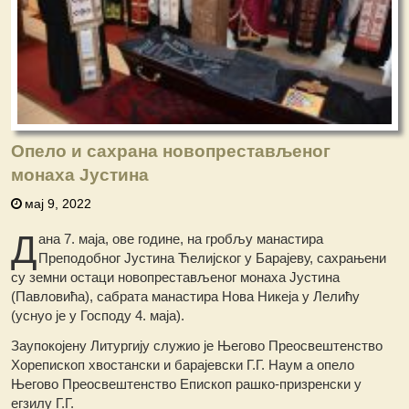
Опело и сахрана новопрестављеног
монаха Јустина
мај 9, 2022
Д
ана 7. маја, ове године, на гробљу манастира
Преподобног Јустина Ћелијског у Барајеву, сахрањени
су земни остаци новопрестављеног монаха Јустина
(Павловића), сабрата манастира Нова Никеја у Лелићу
(уснуо је у Господу 4. маја).
Заупокојену Литургију служио је Његово Преосвештенство
Хорепископ хвостански и барајевски Г.Г. Наум а опело
Његово Преосвештенство Епископ рашко-призренски у
егзилу Г.Г.