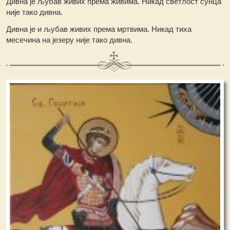
Дивна је љубав живих према живима. Никад светлост сунца
није тако дивна.
Дивна је и љубав живих према мртвима. Никад тиха
месечина на језеру није тако дивна.