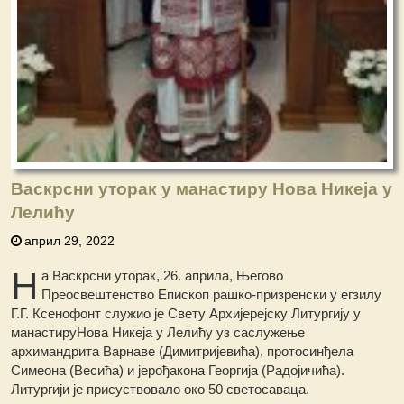
Васкрсни уторак у манастиру Нова Никеја у
Лелићу
април 29, 2022
Н
а Васкрсни уторак, 26. априла, Његово
Преосвештенство Епископ рашко-призренски у егзилу
Г.Г. Ксенофонт служио је Свету Архијерејску Литургију у
манастируНова Никеја у Лелићу уз саслужење
архимандрита Варнаве (Димитријевића), протосинђела
Симеона (Весића) и јерођакона Георгија (Радојичића).
Литургији је присуствовало око 50 светосаваца.