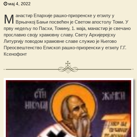
мај 4, 2022
М
анастир Епархије рашко-призренске у егзилу у
Врњачкој Бањи посвећен је Светом апостолу Томи. У
прву недељу по Пасхи, Томину, 1. маја, манастир је свечано
прославио своју храмовну славу. Свету Архијерејску
Литургију поводом храмовне славе служио је Његово
Преосвештенство Епископ рашко-призренски у егзилу Г.Г.
Ксенофонт