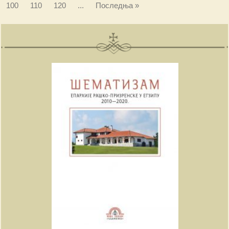
100
110
120
...
Последња »