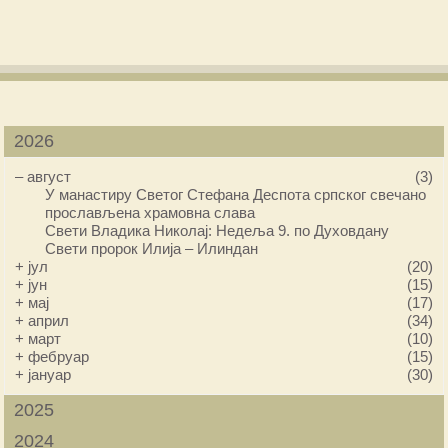
2026
–
август
(3)
У манастиру Светог Стефана Деспота српског свечано
прослављена храмовна слава
Свети Владика Николај: Недеља 9. по Духовдану
Свети пророк Илија – Илиндан
+
јул
(20)
+
јун
(15)
+
мај
(17)
+
април
(34)
+
март
(10)
+
фебруар
(15)
+
јануар
(30)
2025
2024