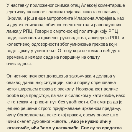
У наставку приложеног снимка отац Алексеј коментарише
јеретичку активност лажипатријарха, како га он назива,
Кирила, и још више митрополита Илариона Алфејева, као
и других епископа, обичног свештенства и равнодушних
лаика у РПЦ. Говори о смртоносној политици коју РПЦ
води, самовољи црквеног руководства, архијереја РПЦ, и
колективној одговорности због умножења грехова који
воде Цркву у уништење. О гноју који се гомила већ дуго
времена и излази сада на површину на општу
очигледност.
Он истиче нужност доношења закључака и делања у
оваквој данашњој ситуацији, као и појаву спречавања
истог ширењем страха о расколу. Неопходност велике
борбе која предстоји, па чак и силаском у катакомбе, иако
је то тежак и трновит пут без удобности. Он сматра да је
једино решење строго придржавање црквеном предању,
чину богослужења, аскетској пракси, свему ономе што
чини скелет духовног живота.
„Ако је нужно ићи у
катакомбе, ићи ћемо у катакомбе. Све су то средства