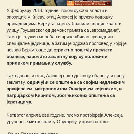
У фебруару 2014. године, током сукоба власти и
опозиције у Кијеву, отац Алексеј је пружао подршку
припадницима Беркута, који су бранили владин кварт и
улицу Грушевског од демонстраната са „евромајдана“.
Тамо је служио молебан и причешћивао припаднике
специјалне јединице, а затим је одржао проповед у којој је
позвао Беркутовце да
стриктно поштују преузете
обавезе, нарочито заклетву
коју су положили
приликом примања у службу.
Тако данас, и отац Алексеј поштује своју обавезу, и своју
заклетву,
одричући се општења са својим надлежним
архијерејем, митрополитом Онуфријем кијевским, и
патријархом Кирилом, због њихових општења са
јеретицима.
Четвртог априла ове године, писмо протојереја Алексеја
уручено је митрополиту Онуфрију, у коме он каже: