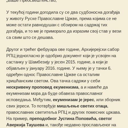
„Ваше Преосвештенство,
У текућој години догодила су се два судбоносна догађаја
у животу Руске Православне Цркве, према којима се не
може остати равнодушан с обзиром на садржај тих
догађаја, и то ме је приморало да изразим свој став у вези
са свим што се дешава.
Другог и трећег фебруара ове године, Архијерејски сабор
РПЦ једногласно је одобрио документ који је усвојен на
састанку у Шамбезију у јесен 2015. године, а који је
објављен у јануару 2016. године. У њему је у тачки 6.
одређен однос Православне Цркве са осталим
хришћанским светом. Ова тачка садржи у себи
нескривену проповед екуменизма
, а и намеће да
екуменизам мора да буде обавеза православног
исповедања. Међутим,
екуменизам је јерес
, или зборник
свих јереси. То потврђује
мишљење светих отаца
,
православних светитеља РПЦ и других помесних цркава.
На пример,
преподобног Јустина Поповића, светог
Аверкија Таушева
и, такође недавно прослављеног на