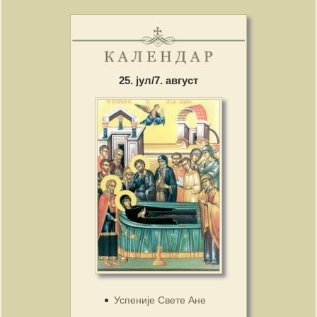
25. јул/7. август
Успеније Свете Ане