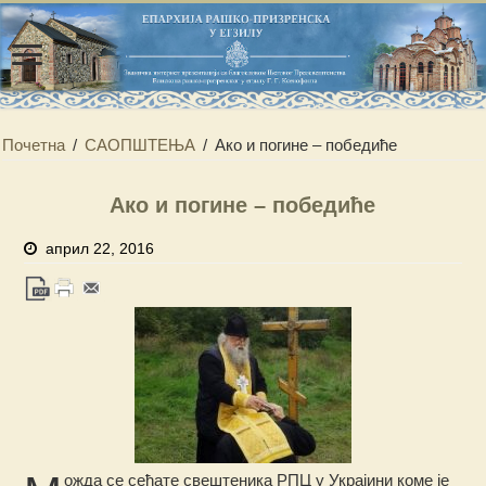
Почетна
/
САОПШТЕЊА
/
Ако и погине – победиће
Ако и погине – победиће
април 22, 2016
ожда се сећате свештеника РПЦ у Украјини коме је