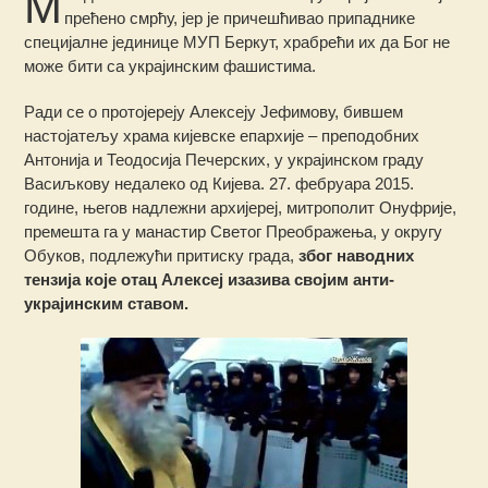
М
прећено смрћу, јер је причешћивао припаднике
специјалне јединице МУП Беркут, храбрећи их да Бог не
може бити са украјинским фашистима.
Ради се о протојереју Алексеју Јефимову, бившем
настојатељу храма кијевске епархије – преподобних
Антонија и Теодосија Печерских, у украјинском граду
Васиљкову недалеко од Кијева. 27. фебруара 2015.
године, његов надлежни архијереј, митрополит Онуфрије,
премешта га у манастир Светог Преображења, у округу
Обуков, подлежући притиску града,
због наводних
тензија које отац Алексеј изазива својим анти-
украјинским ставом.