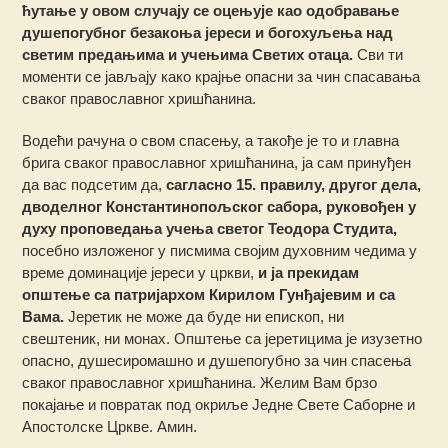
ћутање у овом случају се оцењује као одобравање
душепогубног безакоња јереси и богохуљења над
светим предањима и учењима Светих отаца.
Сви ти
моменти се јављају како крајње опасни за чин спасавања
сваког православног хришћанина.
Водећи рачуна о свом спасењу, а такође је то и главна
брига сваког православног хришћанина, ја сам принуђен
да вас подсетим да,
сагласно 15. правилу, другог дела,
дводелног Константинопољског сабора, руковођен у
духу проповедања учења светог Теодора Студита,
посебно изложеног у писмима својим духовним чедима у
време доминације јереси у цркви,
и ја прекидам
општење са патријархом Кирилом Гунђајевим и са
Вама.
Јеретик не може да буде ни епископ, ни
свештеник, ни монах. Општење са јеретицима је изузетно
опасно, душесиромашно и душепогубно за чин спасења
сваког православног хришћанина. Желим Вам брзо
покајање и повратак под окриље Једне Свете Саборне и
Апостолске Цркве. Амин.