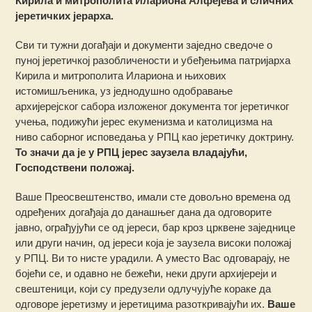
Кирила и митрополита Илариона Алфејева и сличних
јеретичких јерарха.
Сви ти тужни догађаји и документи заједно сведоче о
пуној јеретичкој разобличености и убеђењима патријарха
Кирила и митрополита Илариона и њихових
истомишљеника, уз једнодушно одобравање
архијерејског сабора изложеног документа тог јеретичког
учења, подижући јерес екуменизма и католицизма на
ниво саборног исповедања у РПЦ као јеретичку доктрину.
То значи да је у РПЦ јерес заузела владајући,
Господствени положај.
Ваше Преосвештенство, имали сте довољно времена од
одређених догађаја до данашњег дана да одговорите
јавно, ограђујући се од јереси, бар кроз црквене заједнице
или други начин, од јереси која је заузела високи положај
у РПЦ. Ви то нисте урадили. А уместо Вас одговарају, не
бојећи се, и одавно не бежећи, неки други архијереји и
свештеници, који су предузели одлучујуће кораке да
одговоре јеретизму и јеретицима разоткривајући их.
Ваше