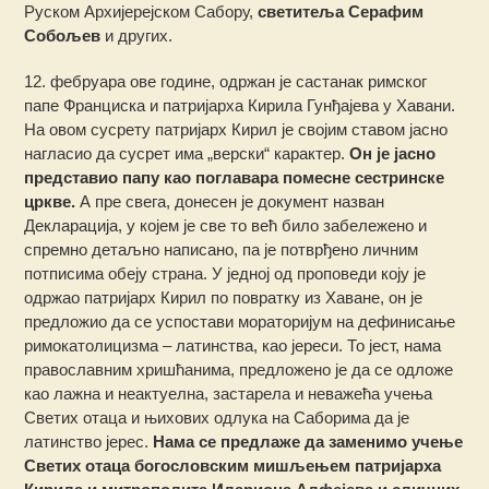
Руском Архијерејском Сабору,
светитеља Серафим
Собољев
и других.
12. фебруара ове године, одржан је састанак римског
папе Франциска и патријарха Кирила Гунђајева у Хавани.
На овом сусрету патријарх Кирил је својим ставом јасно
нагласио да сусрет има „верски“ карактер.
Он је јасно
представио папу као поглавара помесне сестринске
цркве.
А пре свега, донесен је документ назван
Декларација, у којем је све то већ било забележено и
спремно детаљно написано, па је потврђено личним
потписима обеју страна. У једној од проповеди коју је
одржао патријарх Кирил по повратку из Хаване, он је
предложио да се успостави мораторијум на дефинисање
римокатолицизма – латинства, као јереси. То јест, нама
православним хришћанима, предложено је да се одложе
као лажна и неактуелна, застарела и неважећа учења
Светих отаца и њихових одлука на Саборима да је
латинство јерес.
Нама се предлаже да заменимо учење
Светих отаца богословским мишљењем патријарха