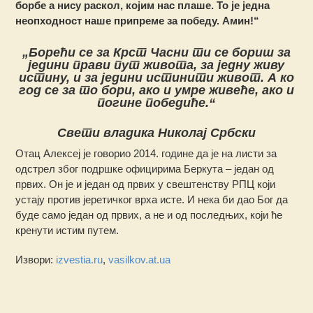
борбе а нису раскол, којим нас плаше. То је једна
неопходност наше припреме за победу. Амин!“
„Борећи се за Крст Часни ти се бориш за
једини прави пут живота, за једну живу
истину, и за једини истинити живот. А ко
год се за то бори, ако и умре живеће, ако и
погине победиће.“
Свети владика Николaj Србски
Отац Алексеј је говорио 2014. године да је на листи за
одстрел због подршке официрима Беркута – један од
првих. Он је и један од првих у свештенству РПЦ који
устају против јеретичког врха исте. И нека би дао Бог да
буде само један од првих, а не и од последњих, који ће
кренути истим путем.
Извори:
izvestia.ru
,
vasilkov.at.ua