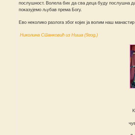
послушност. Волела бих да сва деца буду послушна да
показујемо љубав према Богу.
Ево неколико разлога због којих ја волим наш манасти
Николина Станковић из Ниша (9год.)
К
чув