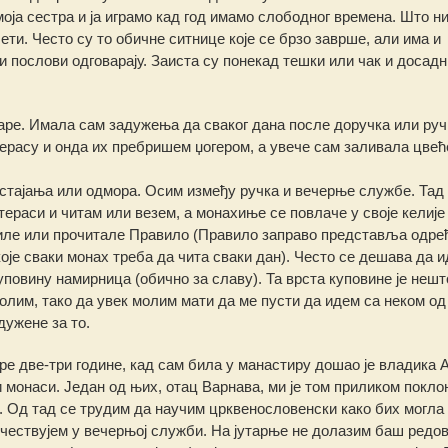
оја сестра и ја играмо кад год имамо слободног времена. Што н
лети. Често су то обичне ситнице које се брзо заврше, али има и
 послови одговарају. Заиста су понекад тешки или чак и досадн
ре. Имала сам задужења да сваког дана после доручка или руч
ерасу и онда их пребришем џогером, а увече сам заливала цвећ
 стајања или одмора. Осим између ручка и вечерње службе. Тад 
а тераси и читам или везем, а монахиње се повлаче
у своје келије
иле или прочитале Правило (Правило заправо представља одре
оје сваки монах треба да чита сваки дан). Често се дешава да и
уповину намирница (обично за славу). Та врста куповине је нешт
олим, тако да увек молим мати да ме пусти да идем са неком од
адужене за то.
ре две-три године, кад сам била у манастиру дошао је владика 
и монаси. Један од њих, отац Варнава, ми је том приликом покло
 Од тад се трудим да научим црквенословенски како бих могла
чествујем у вечерњој служби. На јутарње не долазим баш редов