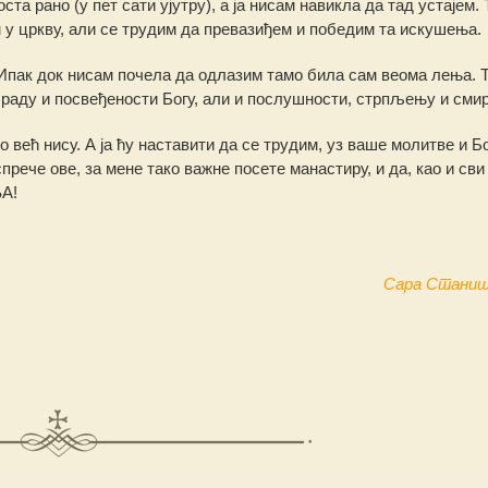
ста рано (у пет сати ујутру), а ја нисам навикла да тад устајем. 
 у цркву, али се трудим да превазиђем и победим та искушења.
Ипак док нисам почела да одлазим тамо била сам веома лења. Т
е раду и посвеђености Богу, али и послушности, стрпљењу и сми
 већ нису. А ја ћу настaвити да се трудим, уз ваше молитве и Б
спрече ове, за мене тако важне посете манастиру, и да, као и сви
А!
Сара Станиши