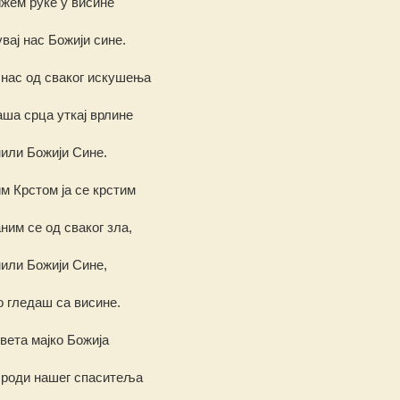
жем руке у висине
вај нас Божији сине.
 нас од сваког искушења
аша срца уткај врлине
или Божији Сине.
м Крстом ја се крстим
ним се од сваког зла,
или Божији Сине,
 гледаш са висине.
вета мајко Божија
 роди нашег спаситеља