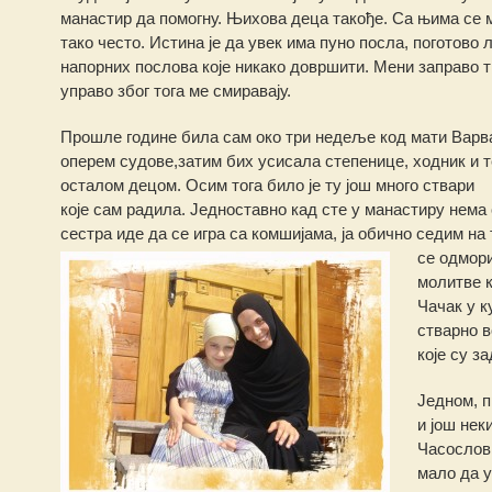
манастир да помогну. Њихова деца такође. Са њима се м
тако често. Истина је да увек има пуно посла, поготово 
напорних послова које никако довршити. Мени заправо ти
управо због тога ме смиравају.
Прошле године била сам око три недеље код мати Варва
оперем судове,затим бих усисала степенице, ходник и т
осталом децом. Осим тога било је ту још много ствари
које сам радила. Једноставно кад сте у манастиру нема
сестра иде да се игра са комшијама, ја обично седим н
се одмор
молитве к
Чачак у к
стварно в
које су з
Једном, п
и још нек
Часослов.
мало да у