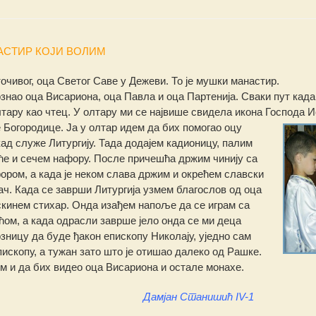
АСТИР КОЈИ ВОЛИМ
чивог, оца Светог Саве у Дежеви. То је мушки манастир.
знао оца Висариона, оца Павла и оца Парт
енија. Сваки пут када
олтару као чтец. У олтару ми се највише свидела икона Господа 
 Богородице.
Ја у олтар идем да бих помогао оцу
ад служе Литургију. Тада додајем кадионицу, палим
ће и сечем нафору. После причешћа држим чинију са
ором, а када је неком слава држим и окрећем славски
ач. Када се заврши Литургија узмем благослов од оца
скинем стихар. Онда изађем напоље да се играм са
ћом, а када одрасли заврше јело онда се ми деца
зницу да буде ђакон епископу Николају, уједно сам
ископу, а тужан зато што је отишао далеко од Рашке.
м и да бих видео оца Висариона и остале монахе.
Дамјан Станишић IV-1