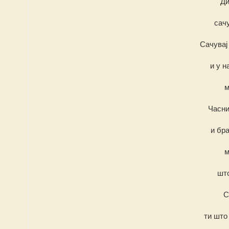
Ди
сачу
Сачувај
и у н
м
Часни
и бра
м
што
С
ти што