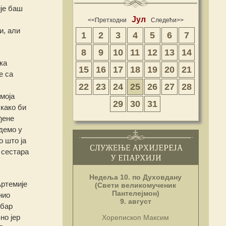
ије баш
Јул
<<Претходни
Следећи>>
и, али
1
2
3
4
5
6
7
8
9
10
11
12
13
14
ка
15
16
17
18
19
20
21
е са
22
23
24
25
26
27
28
моја
29
30
31
 како би
ђене
демо у
о што ја
 сестара
Недеља 10. по Духовдану
Артемије
(Свети великомученик
Пантелејмон)
нио
9. август
 бар
но јер
Хорепископ Максим