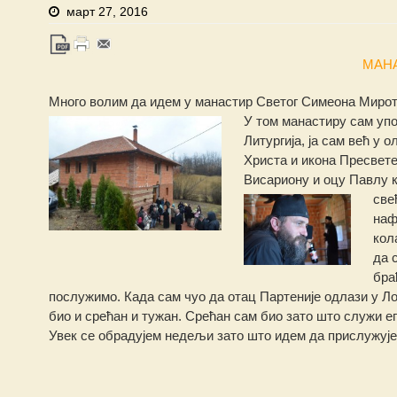
март 27, 2016
МАН
Много волим да идем у манастир Светог Симеона Мирото
У том манастиру сам упо
Литургија, ја сам већ у 
Христа и икона
Пресвете
Висариону и оцу Павлу к
све
наф
кол
да 
бра
послужимо. Када сам чуо да отац Партеније одлази у Ло
био и срећан и тужан. Срећан сам био зато што служи еп
Увек се обрадујем недељи зато што идем да прислужује