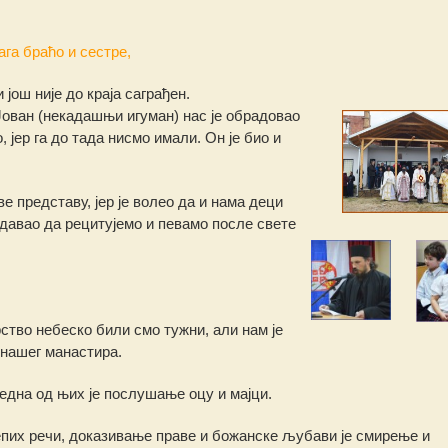
ага браћо и сестре,
још није до краја саграђен.
ован (некадашњи игуман) нас је обрадовао
 јер га до тада нисмо имали. Он је био и
 представу, јер је волео да и нама деци
 давао да рецитујемо и певамо после свете
ство небеско били смо тужни, али нам је
 нашег манастира.
една од њих је послушање оцу и мајци.
пих речи, доказивање праве и божанске љубави је смирење и