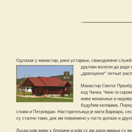
Одлазак у манастир, рано устајање, свакодневне службе
другови волели да раде п
„драгоценог“ летњег расп
Манастир Светог Преобра
код Ч
ачка. Чине га скром
живе монахиње и недоврш
будућим келијама. Поре
слави и Петровдан. Настојатељица је мати Варвара, сес
су стално тамо, док им повремено у госте долазе и друг
Људи који живе у близини и који су им дали имање су в