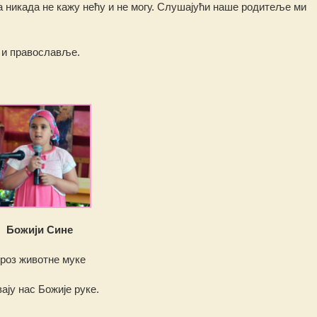
 никада не кажу нећу и не могу. Слушајући наше родитеље ми
р и православље.
Божији Сине
роз животне муке
ају нас Божије руке.