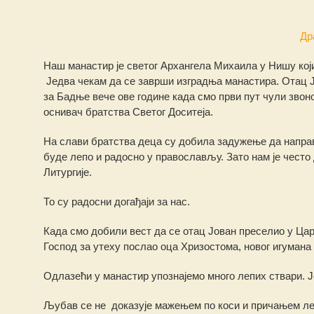
Др
Наш манастир је светог Архангела Михаила у Нишу који 
Једва чекам да се заврши изградња манастира. Отац Ј
за Бадње вече ове године када смо први пут чули звоно,
оснивач братства Светог Доситеја.
На слави братства деца су добила задужење да направе
буде лепо и радосно у православљу. Зато нам је често
Литургије.
То су радосни догађаји за нас.
Када смо добили вест да се отац Јован преселио у Цар
Господ за утеху послао оца Хризостома, новог игумана
Одлазећи у манастир упознајемо много лепих ствари. Ј
Љубав се не доказује мажењем по коси и причањем ле