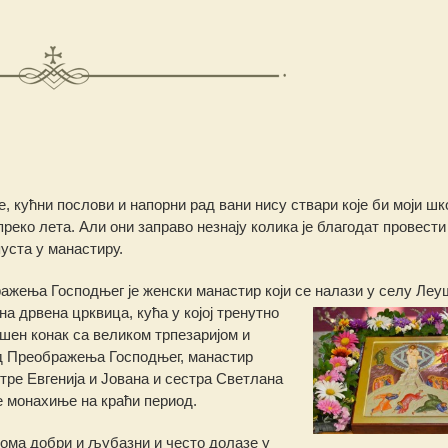
, кућни послови и напорни рад вани нису ствари које би моји шк
реко лета. Али они заправо незнају колика је благодат провести
уста у манастиру.
жења Господњег је женски манастир који се налази у селу Леу
на дрвена црквица, кућа у којој тренутно
ен конак са великом трпезаријом и
д Преображења Господњег, манастир
тре Евгенија и Јована и сестра Светлана
е монахиње на краћи период.
еома добри и љубазни и често долазе у