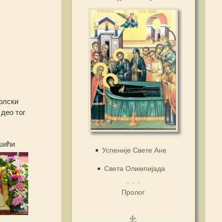
олс
ки
 део тог
шићи
Успеније Свете Ане
Света Олимпијада
Пролог