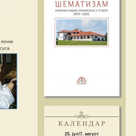
 почне
Исуса
25. јул/7. август