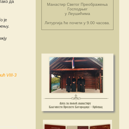
Тако да
Манастир Светог Преображења
Господњег
у Леушићима
о је
Литургија ће почети у 9.00 часова.
рeњу.
ожју
ћ VIII-3