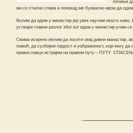
почиње до
ми се стално спава и понекад ме буквално мрзи да одем
Волим да идем у манастир јер увек научим нешто ново. 
уствари главни разлог збoг ког идем у манастир-учим с
Свима искрено желим да посете овај дивни манастир, ако
помоћ, да сузбијем гордост и уображеност, који могу да 
православци истрајем на правом путу – ПУТУ СПАСЕЊ