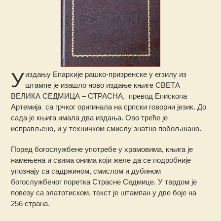
У
издању Епархије рашко-призренске у егзилу из
штампе је изашло ново издање књиге СВЕТА
ВЕЛИКА СЕДМИЦА – СТРАСНА, превод Епископа
Артемија са грчког оригинала на српски говорни језик. До
сада је књига имала два издања. Ово треће је
исправљено, и у техничком смислу знатно побољшано.
Поред богослужбене употребе у храмовима, књига је
намењена и свима онима који желе да се подробније
упознају са садржином, смислом и дубином
богослужбеног поретка Страсне Седмице. У тврдом је
повезу са златотиском, текст је штампан у две боје на
256 страна.