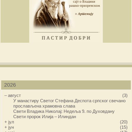
2026
–
август
(3)
У манастиру Светог Стефана Деспота српског свечано
прослављена храмовна слава
Свети Владика Николај: Недеља 9. по Духовдану
Свети пророк Илија – Илиндан
+
јул
(20)
+
јун
(15)