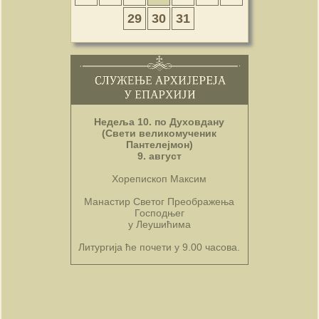
29
30
31
Недеља 10. по Духовдану
(Свети великомученик
Пантелејмон)
9. август
Хорепископ Максим
Манастир Светог Преображења
Господњег
у Леушићима
Литургија ће почети у 9.00 часова.