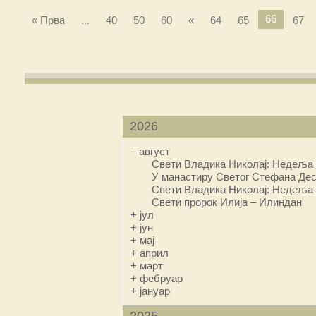
66
« Прва
...
40
50
60
«
64
65
67
2026
–
август
Свети Владика Николај: Недеља 
У манастиру Светог Стефана Дес
Свети Владика Николај: Недеља 
Свети пророк Илија – Илиндан
+
јул
+
јун
+
мај
+
април
+
март
+
фебруар
+
јануар