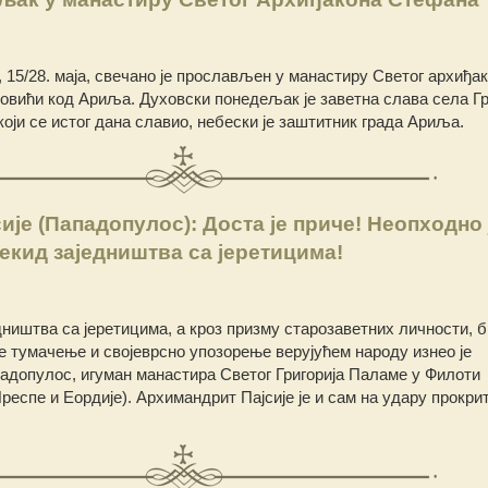
 15/28. маја, свечано је прослављен у манастиру Светог архиђа
овићи код Ариља. Духовски понедељак је заветна слава села Г
који се истог дана славио, небески је заштитник града Ариља.
је (Пападопулос): Доста је приче! Неопходно 
екид заједништва са јеретицима!
дништва са јеретицима, а кроз призму старозаветних личности, 
е тумачење и својеврсно упозорење верујућем народу изнео је
адопулос, игуман манастира Светог Григорија Паламе у Филоти
респе и Еордије). Архимандрит Пајсије је и сам на удару прокри