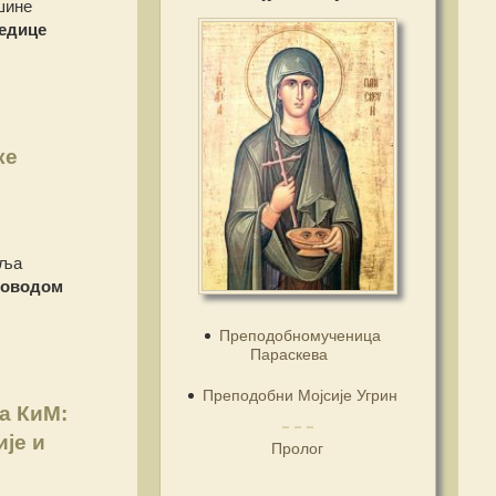
шине
едице
ке
еља
оводом
Преподобномученица
Параскева
Преподобни Мојсије Угрин
а КиМ:
је и
Пролог