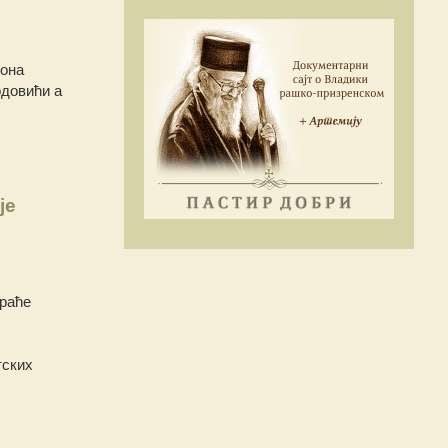
кона
рдовићи а
је
браће
тских