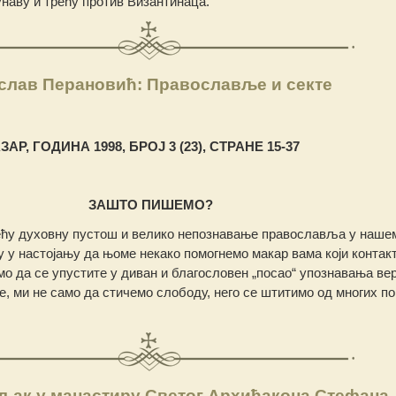
унаву и трећу против Византинаца.
слав Перановић: Православље и секте
АР, ГОДИНА 1998, БРОЈ 3 (23), СТРАНЕ 15-37
ЗАШТО ПИШЕМО?
већу духовну пустош и велико непознавање православља у нашем
 у настојању да њоме некако помогнемо макар вама који контак
мо да се упустите у диван и благословен „посао“ упознавања ве
ње, ми не само да стичемо слободу, него се штитимо од многих п
љак у манастиру Светог Архиђакона Стефана