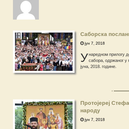
Саборска послан
јун 7, 2018
У
наредном прилогу д
сабора, одржаног у 
јуна, 2018. године.
Протојереј Стеф
народу
јун 7, 2018