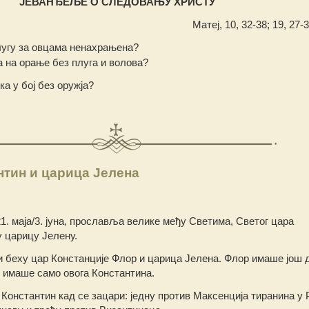
ЈЕВАНЂЕЉЕ О СЛЕДОВАЊУ ХРИСТУ
Матеј, 10, 32-38; 19, 27-3
угу за овцама ненахрањена?
 на орање без плуга и волова?
а у бој без оружја?
нтин и царица Јелена
1. маја/3. јуна, прославља велике међу Светима, Светoг цара
 цaрицу Јелену.
 беху цар Констанције Флор и царица Јелена. Флор имаше још 
е имаше само овога Константина.
Константин кад се зацари: једну против Максенција тиранина у 