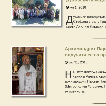
јун 1, 2018
Д
уховски понедељак,
Стефана у селу Грд
свети Ахилије Лариски, 
Архимандрит Пајси
одлучити се на пр
мај 31, 2018
Н
а тему прекида заје
Каина и Авеља, свој
архимандрит Пајсије Пап
(Митрополија Флорине, П
екумениста.