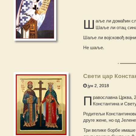
Ш
аље ли домаћин сл
Шаље ли отац сина
Шаље ли војсковођ војник
Не шаље.
Свети цар Конста
јун 2, 2018
П
равославна Црква, 2
Константина и Свету
Родитељи Константинови
друге жене, но од Јелен
Три велике борбе имаше 