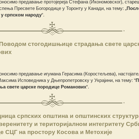
оносимо предавање протојереја Стефана (Икономовског), старе
спења Пресвете Богородице у Торонту у Канади, на тему:
„
Посл
 у српском народу
“.
 Поводом стогодишњице страдања свете царс
ових
оносимо предавање игумана Герасима (Коростељева), настојат
аксима Исповедника у Дњепропетровску у Украјини, на тему: “
П
а свете царске породице Романових
“.
ница српских општина и општинских структур
веренитету и територијалном интегритету Срби
е СЦГ на простору Косова и Метохије