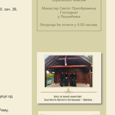
Манастир Светог Преображења
0. зач. 38.
Господњег
у Леушићима
Литургија ће почети у 9.00 часова.
деце од
Риму,