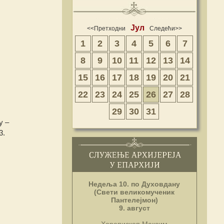
Јул
<<Претходни
Следећи>>
1
2
3
4
5
6
7
8
9
10
11
12
13
14
15
16
17
18
19
20
21
22
23
24
25
26
27
28
29
30
31
у –
3.
Недеља 10. по Духовдану
(Свети великомученик
Пантелејмон)
9. август
Хорепископ Максим