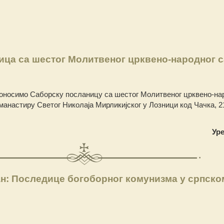
ица са шестог Молитвеног црквено-народног 
оносимо Саборску посланицу са шестог Молитвеног црквено-на
манастиру Светог Николаја Мирликијског у Лозници код Чачка, 21
Ур
ан: Последице богоборног комунизма у српско