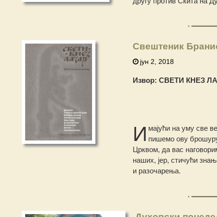
другу против Скита на Д
Свештеник Брани
јун 2, 2018
Извор: СВЕТИ КНЕЗ ЛАЗ
И
мајући на уму све 
пишемо ову брошуру
Црквом, да вас наговори
наших, јер, стичући зна
и разочарења.
Духовски понеде