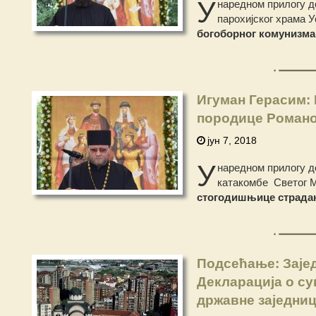
У
наредном прилогу д
парохијског храма У
богоборног комунизма
Игуман Герасим:
породице Роман
јун 7, 2018
У
наредном прилогу д
катакомбе Светог М
стогодишњице страдањ
Подсећање: Зајед
Декларација о су
државне заједниц