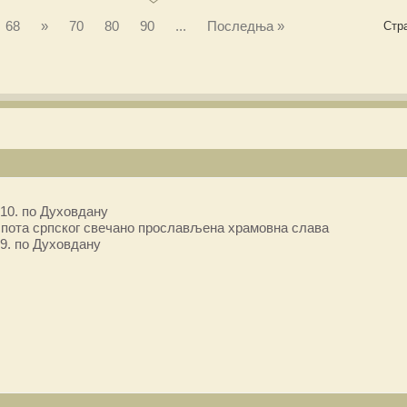
68
»
70
80
90
...
Последња »
Стра
10. по Духовдану
пота српског свечано прослављена храмовна слава
9. по Духовдану