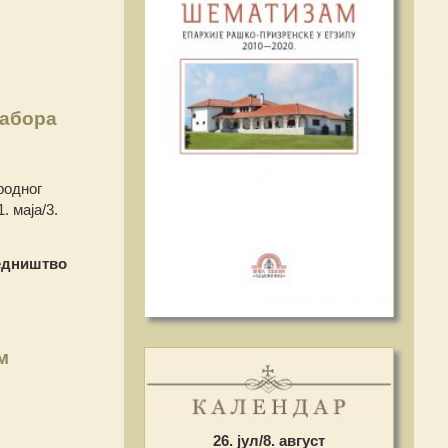
сабора
родног
. маја/3.
едништво
м
26. јул/8. август