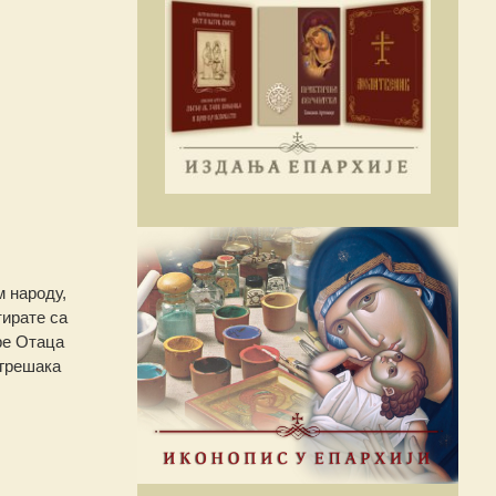
 народу,
тирате са
ре Отаца
огрешака