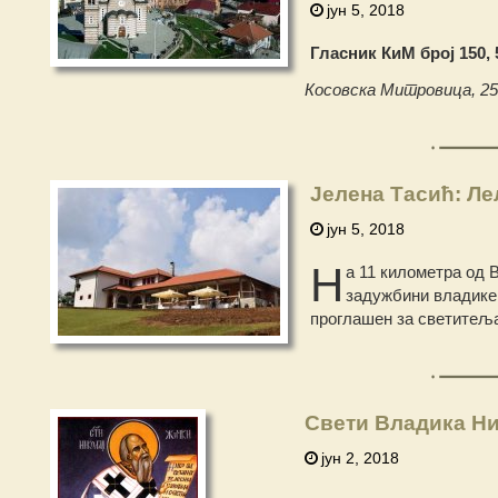
јун 5, 2018
Гласник КиМ број 150, 
Косовска Митровица, 2
Јелена Тасић: Ле
јун 5, 2018
Н
а 11 километра од 
задужбини владике 
проглашен за светитеља
Свети Владика Ни
јун 2, 2018