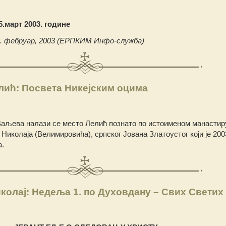
5.март 2003. године
5. фебруар, 2003 (ЕРПКИМ Инфо-служба)
лић: Посвета Никејским оцима
Ваљева налази се место Лелић познато по истоименом манастир
Николаја (Велимировића), српског Јована Златоустог који је 200
.
колај: Недеља 1. по Духовдану – Свих Светих