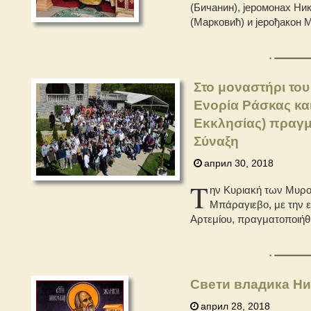
(Бичанин), јеромонах Ник
(Марковић) и јерођакон 
Στο μοναστήρι του
Ενορία Ράσκας και
Εκκλησίας) πραγμ
Σύναξη
април 30, 2018
Τ
ην Κυριακή των Μυροφ
Μπάραγιεβο, με την ε
Αρτεμίου, πραγματοποιήθη
Свети владика Ни
април 28, 2018