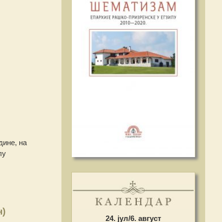
дине, на
лу
н)
24. јул/6. август