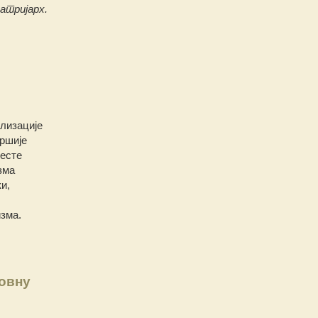
атријарх.
ализације
аршије
јесте
зма
и,
изма.
овну