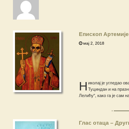
Епископ Артемије
мај 2, 2018
Н
иколај је угледао ов
Туциндан и на празн
Лелићу“, како га је сам
Глас отаца – Дру