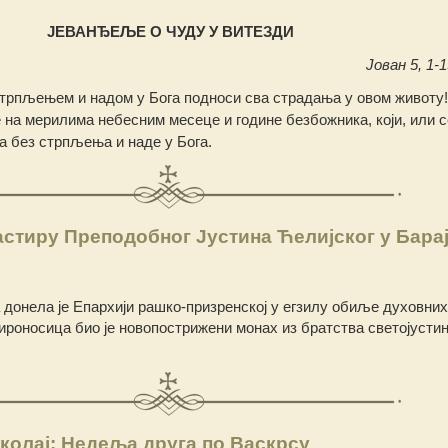
ЈЕВАНЂЕЉЕ О ЧУДУ У ВИТЕЗДИ
Јован 5, 1-1
 стрпљењем и надом у Бога подноси сва страдања у овом животу
е на мерилима небесним месеце и године безбожника, који, или 
а без стрпљења и наде у Бога.
стиру Преподобног Јустина Ћелијског у Бара
онела је Епархији рашко-призренској у егзилу обиље духовних
роносица био је новопострижени монах из братства светојусти
колај: Недеља друга по Васкрсу