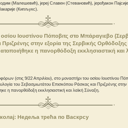
одим (Малешевић), јереј Славен (Стевановић), јерођакон Пајсиј
Макарије (Кипљукс).
 οσίου Ιουστίνου Πόποβιτς στο Μπάραγιεβο (Σερβ
 Πριζρένης στην εξορία της Σερβικής Ορθόδοξης
ατοποιήθηκε η πανορθόδοξη εκκλησιαστική και 
όρων (στις 9/22 Απριλίου), στο μοναστήρι του οσίου Ιουστίνου Πόπ
υλογία του Σεβασμιωτάτου Επισκόπου Ράσκας και Πριζρένης στην 
κε η πανορθόδοξη εκκλησιαστική και λαϊκή Σύναξη.
колај: Недеља трећа по Васкрсу