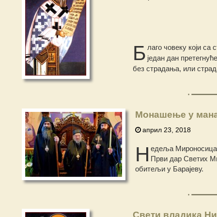
Б
лаго човеку који са
један дан претегнућ
без страдања, или страд
Монашење у мана
април 23, 2018
Н
едеља Мироносица д
Први дар Светих Ми
обитељи у Барајеву.
Свети владика Ни