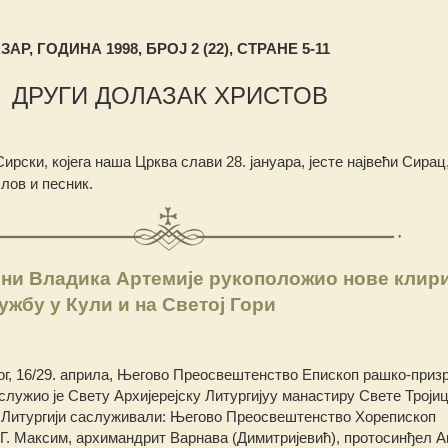
АР, ГОДИНА 1998, БРОЈ 2 (22), СТРАНЕ 5-11
ДРУГИ ДОЛАЗАК ХРИСТОВ
рски, којега наша Црква слави 28. јануара, јесте највећи Сирац
слов и песник.
ни Владика Артемије рукоположио нове клир
ужбу у Кули и на Светој Гори
, 16/29. априла, Његово Преосвештенство Епископ рашко-призр
, служио је Свету Архијерејску Литургијуу манастиру Свете Тројиц
а Литургији саслуживали: Његово Преосвештенство Хорепископ
.Г. Максим, архимандрит Варнава (Димитријевић), протосинђел А