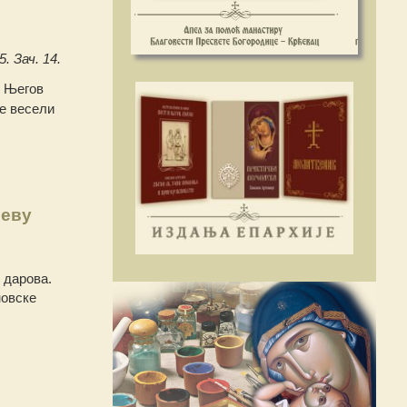
5. Зач. 14.
! Његов
се весели
јеву
 дарова.
новске