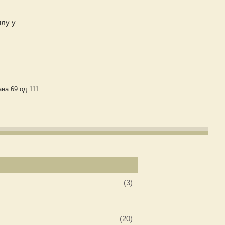
илу у
на 69 од 111
(3)
(20)