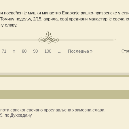
и посвећен је мушки манастир Епархије рашко-призренске у егз
Томину недељу, 2/15. априла, овај предивни манастир је свечано
ну славу.
71
»
80
90
100
...
Последња »
Стра
пота српског свечано прослављена храмовна слава
9. по Духовдану