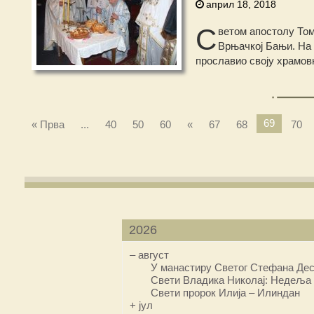
април 18, 2018
С
ветом апостолу Том
Врњачкој Бањи. На 
прославио своју храмов
69
« Прва
...
40
50
60
«
67
68
70
2026
–
август
У манастиру Светог Стефана Дес
Свети Владика Николај: Недеља 
Свети пророк Илија – Илиндан
+
јул