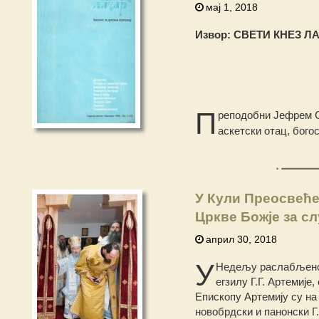
мај 1, 2018
Извор: СВЕТИ КНЕЗ ЛАЗ
П
реподобни Јефрем Си
аскетски отац, бого
У Кули Преосвеће
Цркве Божје за сл
април 30, 2018
У
Недељу раслабљеног
егзилу Г.Г. Артемије
Епископу Артемију су н
новобрдски и панонски Г