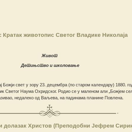
: Кратак животопис Светог Владике Николаја
Живот
Детињство и школовање
ај Божји свет у зору 23. децембра (по старом календару) 1880. го
ик Светог Наума Охридског. Родио се у маленом али „Божјем се
 називао, недалеко од Ваљева, на падинама планине Повлена.
ги долазак Христов (Преподобни Јефрем Сири