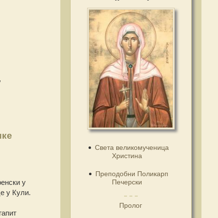
,
ике
Света великомученица
Христина
Преподобни Поликарп
Печерски
енски у
е у Кули.
Пролог
гапит