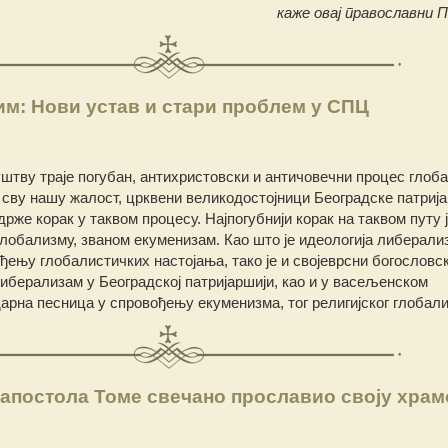
каже овај православни П
м: Нови устав и стари проблем у СПЦ
штву траје погубан, антихристовски и античовечни процес глоб
 сву нашу жалост, црквени великодостојници Београдске патриј
 држе корак у таквом процесу. Најпогубнији корак на таквом путу 
лобализму, званом екуменизам. Као што је идеологија либерали
ђењу глобалистичких настојања, тако је и својеврсни богословск
 либерализам у Београдској патријаршији, као и у васељенском
рна песница у спровођењу екуменизма, тог религијског глобал
 апостола Томе свечано прославио своју храм