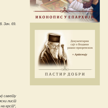
8. Зач. 69.
м) савету
мски лист
 на крст“,