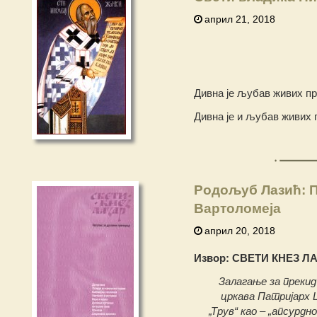
април 21, 2018
Дивна је љубав живих пр
Дивна је и љубав живих 
Родољуб Лазић: П
Вартоломеја
април 20, 2018
Извор: СВЕТИ КНЕЗ ЛАЗ
Залагање за преки
цркава Патријарх Ц
„Трув“ као – „апсурдн