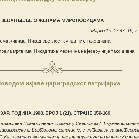
ЈЕВАНЂЕЉЕ О ЖЕНАМА МИРОНОСИЦАМА
Марко 15, 43-47; 16, 7-
ема живима. Никад светлост сунца није тако дивна.
према мртвима. Никад тиха месечина на језеру није тако дивна.
оводом изјаве цариградског патријарха
АР, ГОДИНА 1998, БРОЈ 1 (21), СТРАНЕ 159-160
д чланства Православних Цркава у Светском (=Екуменистичко
ариградски г. Вартоломеј означио је, у интервјуу за амстерда
о“. Ко је против екуменизма, тај „по други пут разапиње Христа