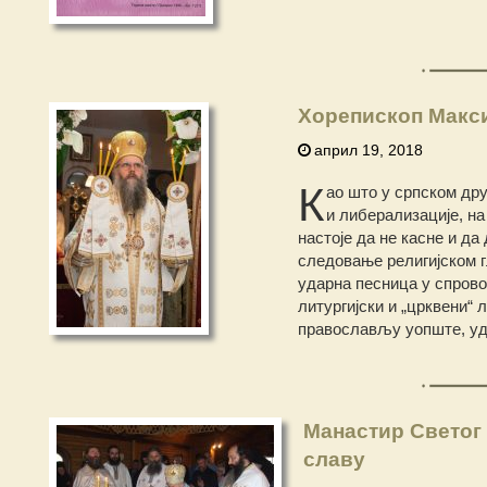
Хорепископ Макси
април 19, 2018
К
ао што у српском дру
и либерализације, на
настоје да не касне и да
следовање религијском г
ударна песница у спрово
литургијски и „црквени“
православљу уопште, уда
Манастир Светог
славу