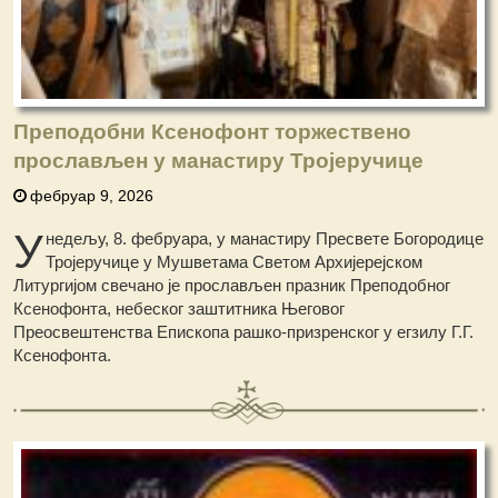
Преподобни Ксенофонт торжествено
прослављен у манастиру Тројеручице
фебруар 9, 2026
У
недељу, 8. фебруара, у манастиру Пресвете Богородице
Тројеручице у Мушветама Светом Архијерејском
Литургијом свечано је прослављен празник Преподобног
Ксенофонта, небеског заштитника Његовог
Преосвештенства Епископа рашко-призренског у егзилу Г.Г.
Ксенофонта.