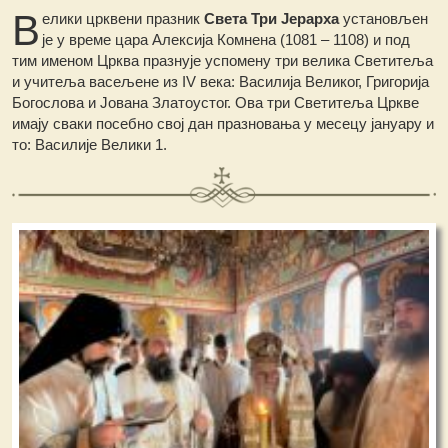
В
елики црквени празник
Света Три Јерарха
установљен
је у време цара Алексија Комнена (1081 – 1108) и под
тим именом Црква празнује успомену три велика Светитеља
и учитеља васељене из IV века: Василија Великог, Григорија
Богослова и Јована Златоустог. Ова три Светитеља Цркве
имају сваки посебно свој дан празновања у месецу јануару и
то: Василије Велики 1.