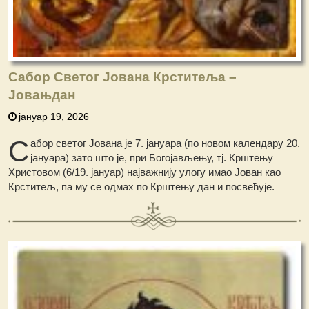
Сабор Светог Јована Крститеља –
Јовањдан
јануар 19, 2026
С
абор светог Јована је 7. јануара (по новом календару 20.
јануара) зато што је, при Богојављењу, тј. Крштењу
Христовом (6/19. јануар) најважнију улогу имао Јован као
Крститељ, па му се одмах по Крштењу дан и посвећује.