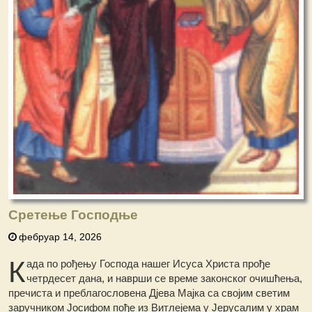
Сретење Господње
фебруар 14, 2026
К
ада пo рођењу Господа нашег Исуса Христа прође
четрдесет дана, и наврши се време законског очишћења,
пречиста и преблагословена Дјева Мајка са својим светим
заручником Јосифом пође из Витлејема у Јерусалим у храм