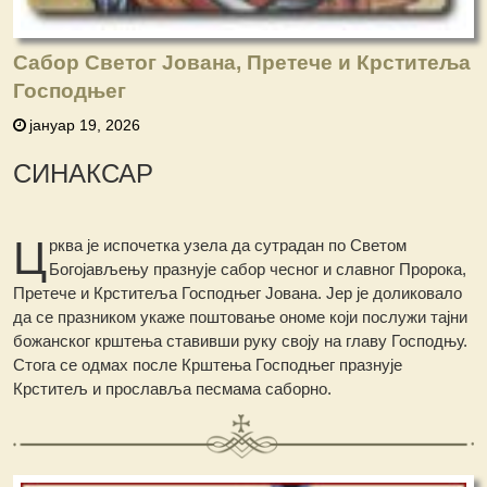
Сабор Светог Јована, Претече и Крститеља
Господњег
јануар 19, 2026
СИНАКСАР
Ц
рква је испочетка узела да сутрадан пo Светом
Богојављењу празнује сабор чесног и славног Пророка,
Претече и Крститеља Господњег Јована. Јер је доликовало
да се празником укаже поштовање ономе који послужи тајни
божанског крштења ставивши руку своју на главу Господњу.
Стога се одмах после Крштења Господњег празнује
Крститељ и прославља песмама саборно.