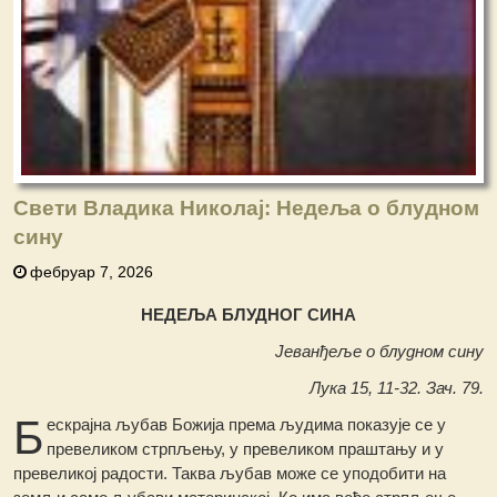
Свети Владика Николај: Недеља o блудном
сину
фебруар 7, 2026
НЕДЕЉА БЛУДНОГ СИНА
Јеванђеље о блудном сину
Лука 15, 11-32. Зач. 79.
Б
ескрајна љубав Божија према људима показује се у
превеликом стрпљењу, у превеликом праштању и у
превеликој радости. Таква љубав може се уподобити на