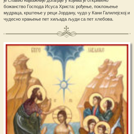
је славио најважније догађаје у којима је откривено
божанство Господа Исуса Христа: рођење, поклоњење
мудраца, крштење у реци Јордану, чудо у Кани Галилејској и
чудесно храњење пет хиљада људи са пет хлебова.