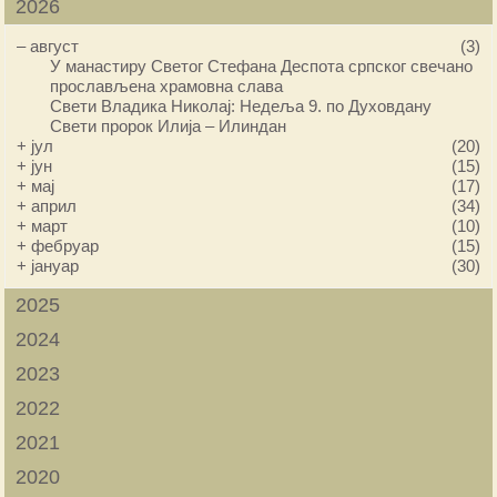
2026
–
август
(3)
У манастиру Светог Стефана Деспота српског свечано
прослављена храмовна слава
Свети Владика Николај: Недеља 9. по Духовдану
Свети пророк Илија – Илиндан
+
јул
(20)
+
јун
(15)
+
мај
(17)
+
април
(34)
+
март
(10)
+
фебруар
(15)
+
јануар
(30)
2025
2024
2023
2022
2021
2020