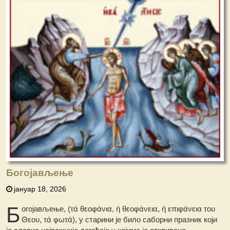
Богојављење
јануар 18, 2026
Б
огојављење, (τά θεοφάνια, ή θεοφάνεια, ή επιφάνεια του
Θεου, τά φωτά), у старини је било саборни празник који