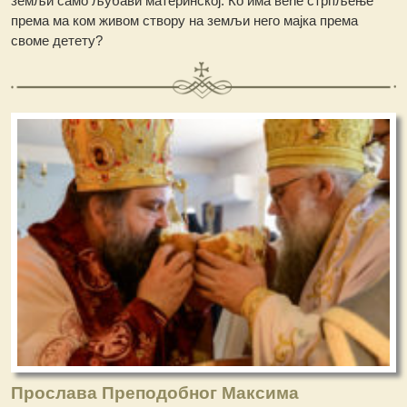
земљи само љубави материнској. Ко има веће стрпљење
према ма ком живом створу на земљи него мајка према
своме детету?
Прослава Преподобног Максима