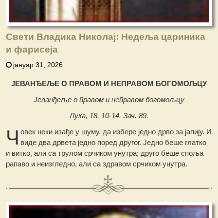
Свети Владика Николај: Недеља цариника
и фарисеја
јануар 31, 2026
ЈЕВАНЂЕЉЕ O ПРАВОМ И НЕПРАВОМ БОГОМОЉЦУ
Јеванђеље о правом и неправом богомољцу
Лука, 18, 10-14. Зач. 89.
Ч
овек неки изађе у шуму, да избере једно дрво за јапију. И
виде два дрвета једно поред другог. Једно беше глатко
и витко, али са трулом срчиком унутра; друго беше споља
рапаво и неизгледно, али са здравом срчиком унутра.