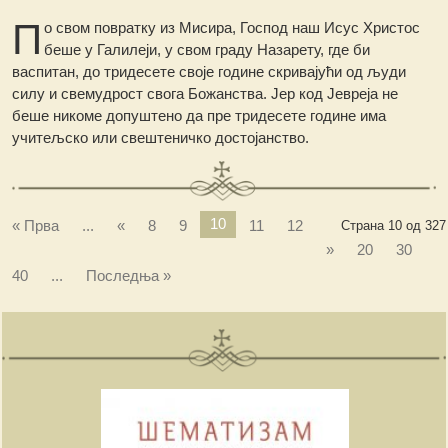
П
о свом повратку из Мисира, Господ наш Исус Христос
беше у Галилеји, у свом граду Назарету, где би
васпитан, до тридесете своје године скривајући од људи
силу и свемудрост свога Божанства. Јер код Јевреја не
беше никоме допуштено да пре тридесете године има
учитељско или свештеничко достојанство.
10
« Прва
...
«
8
9
11
12
Страна 10 од 327
»
20
30
40
...
Последња »