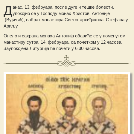
Д
анас, 13. фебруара, после дуге и тешке болести,
упокојио се у Господу монах Христов Антоније
(Вујичић), сабрат манастира Светог архиђакона Стефана у
Ариљу.
Опело и сахрана монаха Антонија обавиће се у поменутом
манастиру сутра, 14. фебруара, са почетком у 12 часова.
Заупокојена Литургија ће почети у 6:30 часова.