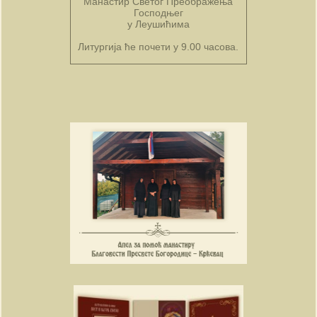
Манастир Светог Преображења
Господњег
у Леушићима
Литургија ће почети у 9.00 часова.