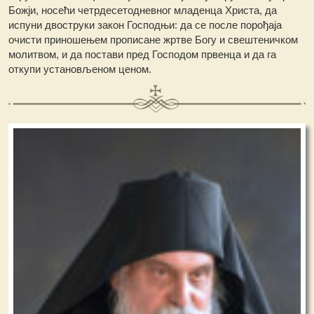
Божји, носећи четрдесетодневног младенца Христа, да
испуни двоструки закон Господњи: да се после порођаја
очисти приношењем прописане жртве Богу и свештеничком
молитвом, и да постави пред Господом првенца и да га
откупи установљеном ценом.