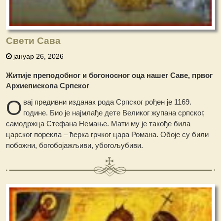
Свети Сава
јануар 26, 2026
Житије преподобног и богоносног оца нашег Саве, првог
Архиепископа Српског
О
вај предивни изданак рода Српског рођен је 1169.
године. Био је најмлађе дете Великог жупана српског,
самодржца Стефана Немање. Мати му је такође била
царског порекла – ћерка грчког цара Романа. Обоје су били
побожни, богобојажљиви, убогољубиви.