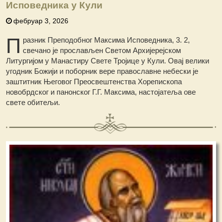
Исповедника у Кули
фебруар 3, 2026
П
разник Преподобног Максима Исповедника, 3. 2,
свечано је прослављен Светом Архијерејском
Литургијом у Манастиру Свете Тројице у Кули. Овај велики
угодник Божији и поборник вере православне небески је
заштитник Његовог Преосвештенства Хорепископа
новобрдског и панонског Г.Г. Максима, настојатеља ове
свете обитељи.