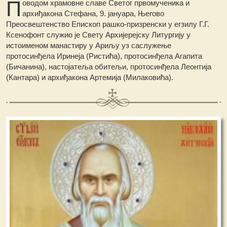
П
оводом храмовне славе Светог првомученика и
архиђакона Стефана, 9. јануара, Његово
Преосвештенство Епископ рашко-призренски у егзилу Г.Г.
Ксенофонт служио је Свету Архијерејску Литургију у
истоименом манастиру у Ариљу уз саслужење
протосинђела Иринеја (Ристића), протосинђела Агапита
(Бичанина), настојатеља обитељи, протосинђела Леонтија
(Кантара) и архиђакона Артемија (Милаковића).