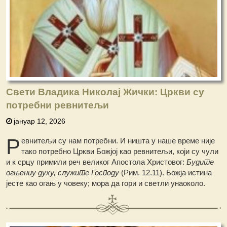
Свети Владика Николај Жички: Цркви су
потребни ревнитељи
јануар 12, 2026
Р
евнитељи су нам потребни. И ништа у наше време није
тако потребно Цркви Божјој као ревнитељи, који су чули
и к срцу примили реч великог Апостола Христовог:
Будите
огњениу духу, служите Господу
(Рим. 12.11). Божја истина
јесте као огањ у човеку; мора да гори и светли унаоколо.