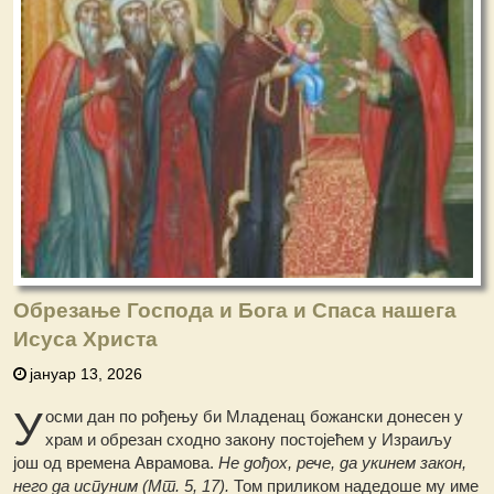
Обрезање Господа и Бога и Спаса нашега
Исуса Христа
јануар 13, 2026
У
осми дан по рођењу би Младенац божански донесен у
храм и обрезан сходно закону постојећем у Израиљу
још од времена Аврамова.
He дођох, рече, да укинем закон,
него да испуним (Мт. 5, 17).
Том приликом надедоше му име