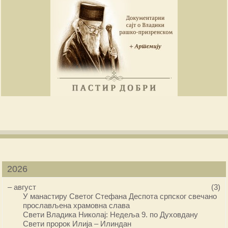
2026
–
август
(3)
У манастиру Светог Стефана Деспота српског свечано
прослављена храмовна слава
Свети Владика Николај: Недеља 9. по Духовдану
Свети пророк Илија – Илиндан