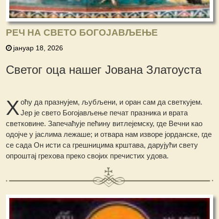
РЕЧ НА СВЕТО БОГОЈАВЉЕЊЕ
јануар 18, 2026
Светог оца нашег Јована Златоуста
Х
оћу да празнујем, љубљени, и оран сам да светкујем.
Јер је свето Богојављење печат празника и врата
светковине. Запечаћује пећину витлејемску, где Вечни као
одојче у јаслима лежаше; и отвара нам изворе јорданске, где
се сада Он исти са грешницима крштава, дарујући свету
опроштај грехова преко својих пречистих удова.