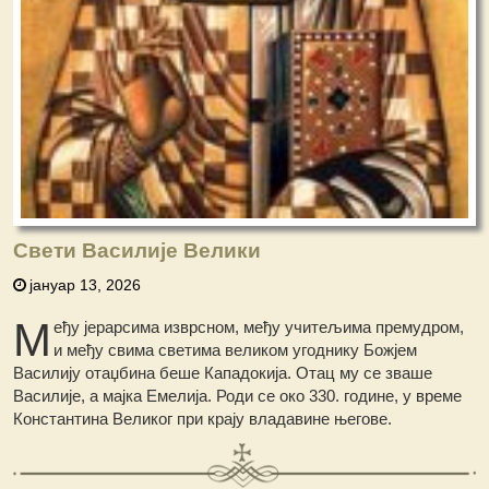
Свети Василије Велики
јануар 13, 2026
М
еђу јерарсима изврсном, међу учитељима премудром,
и међу свима светима великом угоднику Божјем
Василију отаџбина беше Кападокија. Отац му сe зваше
Василије, а мајка Емелија. Роди се око 330. године, у време
Константина Великог при крају владавине његове.