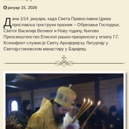
јануар 15, 2026
Д
ана 1/14. јануара, када Света Православна Црква
прославља троструки празник – Обрезање Господње,
Светог Василија Великог и Нову годину, Његово
Преосвештенство Епископ рашко-призренски у егзилу Г.Г.
Ксенофонт служио је Свету Архијерејску Литургију у
Светојустиновском манастиру у Барајеву.