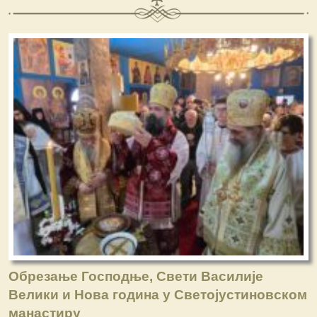
Обрезање Господње, Свети Василије
Велики и Нова година у Светојустиновском
манастиру