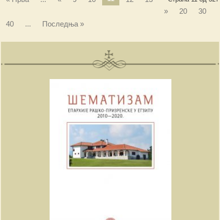
»
20
30
40
...
Последња »