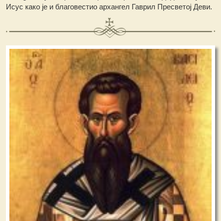
Исус како је и благовестио архангел Гаврил Пресветој Деви.