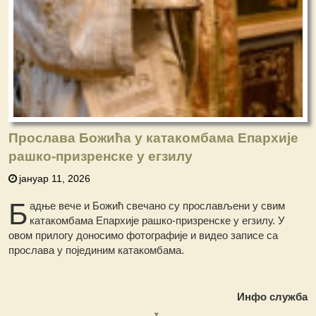
Прослава Божића у катакомбама Епархије
рашко-призренске у егзилу
јануар 11, 2026
Б
адње вече и Божић свечано су прослављени у свим
катакомбама Епархије рашко-призренске у егзилу. У
овом прилогу доносимо фотографије и видео записе са
прослава у појединим катакомбама.
Инфо служба