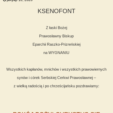
KSENOFONT
Z łaski Bożej
Prawosławny Biskup
Eparchii Raszko-Prizreńskiej
na WYGNANIU
Wszystkich kapłanów, mnichów i wszystkich prawowiernych
synów i córek Serbskiej Cerkwi Prawosławnej –
z wielką radością i po chrześcijańsku pozdrawiamy: