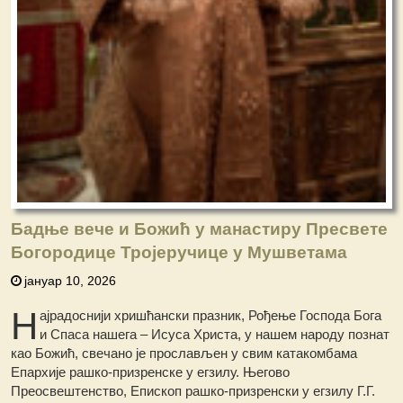
Бадње вече и Божић у манастиру Пресвете
Богородице Тројеручице у Мушветама
јануар 10, 2026
Н
ајрадоснији хришћански празник, Рођење Господа Бога
и Спаса нашега – Исуса Христа, у нашем народу познат
као Божић, свечано је прослављен у свим катакомбама
Епархије рашко-призренске у егзилу.
Његово
Преосвештенство, Епископ рашко-призренски у егзилу Г.Г.