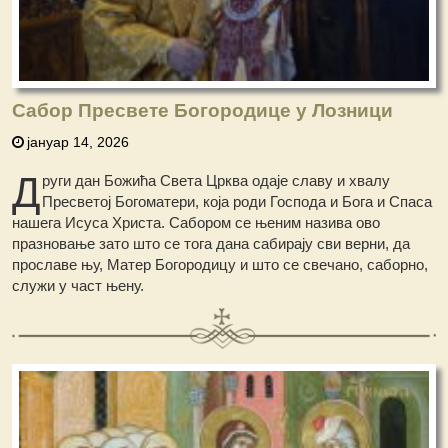
Сабор Пресвете Богородице у Лозници
јануар 14, 2026
Д
руги дан Божића Света Црква одаје славу и хвалу
Пресветој Богоматери, која роди Господа и Бога и Спаса
нашега Исуса Христа. Сабором се њеним назива ово
празновање зато што се тога дана сабирају сви верни, да
прославе њу, Матер Богородицу и што се свечано, саборно,
служи у част њену.