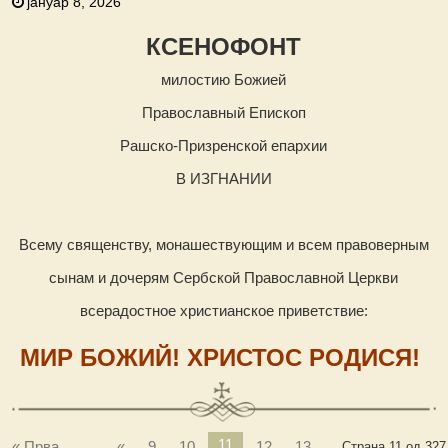
јануар 8, 2026
КСЕНОФОНТ
милостию Божией
Православный Епископ
Рашско-Призренской епархии
В ИЗГНАНИИ
Всему священству, монашествующим и всем правоверным
сынам и дочерям Сербской Православной Церкви
всерадостное христианское приветствие:
МИР БОЖИЙ! ХРИСТОС РОДИСЯ!
11
« Прва
...
«
9
10
12
13
Страна 11 од 327