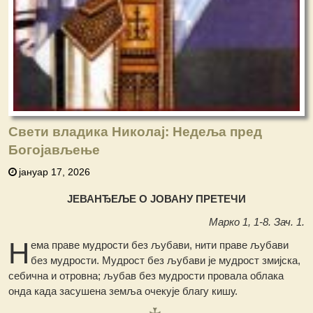
Свети владика Николај: Недеља пред
Богојављење
јануар 17, 2026
ЈЕВАНЂЕЉЕ О ЈОВАНУ ПРЕТЕЧИ
Марко 1, 1-8. Зач. 1.
Н
ема праве мудрости без љубави, нити праве љубави
без мудрости. Мудрост без љубави је мудрост змијска,
себична и отровна; љубав без мудрости провала облака
онда када засушена земља очекује благу кишу.