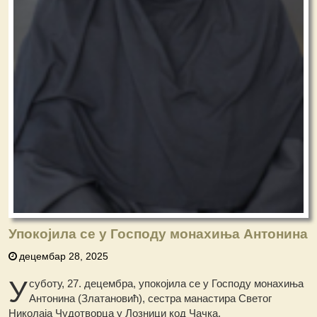
Упокојила се у Господу монахиња Антонина
децембар 28, 2025
У
суботу, 27. децембра, упокојила се у Господу монахиња
Антонина (Златановић), сестра манастира Светог
Николаја Чудотворца у Лозници код Чачка.