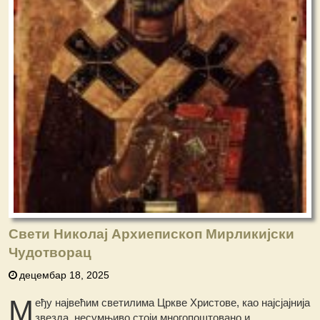
Свети Николај Архиепископ Мирликијски
Чудотворац
децембар 18, 2025
М
еђу највећим светилима Цркве Христове, као најсјајнија
звезда, несумњиво стоји многопоштовано и