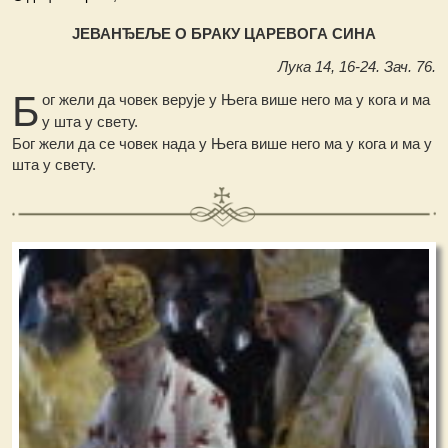
ЈЕВАНЂЕЉЕ О БРАКУ ЦАРЕВОГА СИНА
Лука 14, 16-24. Зач. 76.
Б
ог жели да човек верује у Њега више него ма у кога и ма
у шта у свету.
Бог жели да се човек нада у Њега више него ма у кога и ма у
шта у свету.