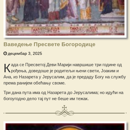
Ваведење Пресвете Богородице
децембар 3, 2025
К
ада се Пресветој Деви Марији навршише три године од
рођења, доведоше је родитељи њени свети, Јоаким и
Ана, из Назарета у Јерусалим, да је предаду Богу на службу
према ранијем обећању своме.
Три дана пута има од Назарета до Јерусалима; но идући на
богоугодно дело тај пут не беше им тежак.