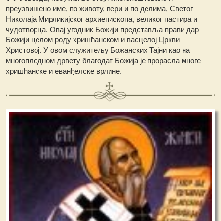
преузвишено име, по животу, вери и по делима, Светог
Николаја Мирликијског архиепископа, великог пастира и
чудотворца. Овај угодник Божији представља прави дар
Божији целом роду хришћанском и васцелој Цркви
Христовој. У овом служитељу Божанских Тајни као на
многоплодном дрвету благодат Божија је прорасла многе
хришћанске и еванђелске врлине.