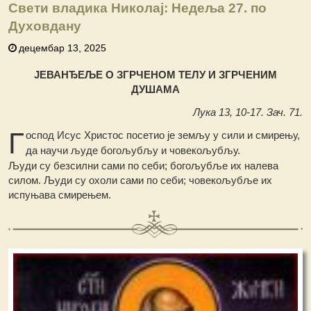
Свети владика Николај: Недеља 27. по
Духовдану
децембар 13, 2025
ЈЕВАНЂЕЉЕ О ЗГРЧЕНОМ ТЕЛУ И ЗГРЧЕНИМ
ДУШАМА
Лука 13, 10-17. Зач. 71.
Г
оспод Исус Христос посетио је земљу у сили и смирењу,
да научи људе богољубљу и човекољубљу.
Људи су безсилни сами по себи; богољубље их налева
силом. Људи су охоли сами по себи; човекољубље их
испуњава смирењем.