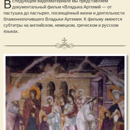
В
следующем видеоматериале мы представляем
документальный фильм «Владыка Артемий — от
пастушка до пастыря», посвящённый жизни и деятельности
блаженнопочившего Владыки Артемия. К фильму имеются
субтитры на английском, немецком, греческом и русском
языках.