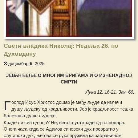
Свети владика Николај: Недеља 26. по
Духовдану
децембар 6, 2025
ЈЕВАНЂЕЉЕ О МНОГИМ БРИГАМА И О ИЗНЕНАДНОЈ
СМРТИ
Лука 12, 16-21. Зач. 66.
Г
оспод Исус Христос дошао је међу људе да излечи
душу људску од крадљивости. Јер је крадљивост тешка
болезања душе људске.
Краде ли син од оца? Не; него слуга краде од господара.
Онога часа када се Адамов синовски дух превратио у
слугарски дух, његова се рука пружила ка забрањеном