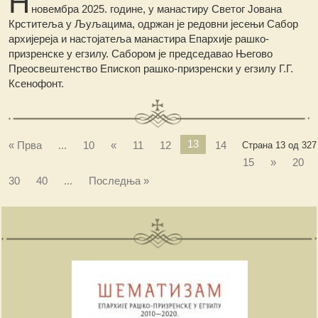
Н
новембра 2025. године, у манастиру Светог Јована
Крститеља у Љуљацима, одржан је редовни јесењи Сабор
архијереја и настојатеља манастира Епархије рашко-
призренске у егзилу. Сабором је председавао Његово
Преосвештенство Епископ рашко-призренски у егзилу Г.Г.
Ксенофонт.
13
« Прва
...
10
«
11
12
14
Страна 13 од 327
15
»
20
30
40
...
Последња »