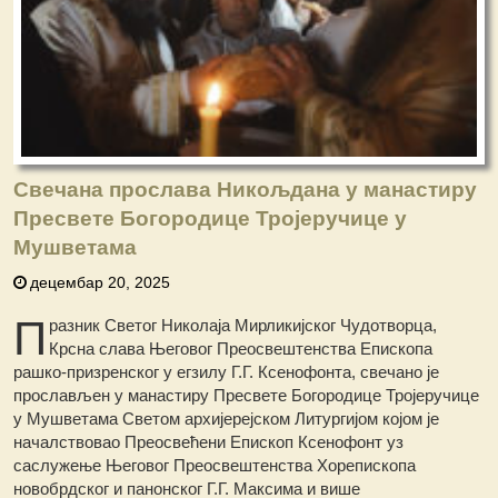
Свечана прослава Никољдана у манастиру
Пресвете Богородице Тројеручице у
Мушветама
децембар 20, 2025
П
разник Светог Николаја Мирликијског Чудотворца,
Крсна слава Његовог Преосвештенства Епископа
рашко-призренског у егзилу Г.Г. Ксенофонта, свечано је
прослављен у манастиру Пресвете Богородице Тројеручице
у Мушветама Светом архијерејском Литургијом којом је
началствовао Преосвећени Епископ Ксенофонт уз
саслужење Његовог Преосвештенства Хорепископа
новобрдског и панонског Г.Г. Максима и више