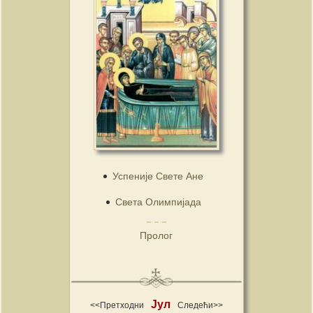
Успеније Свете Ане
Света Олимпијада
Пролог
Јул
<<Претходни
Следећи>>