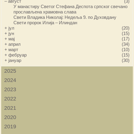
–
август
(3)
У манастиру Светог Стефана Деспота српског свечано
прослављена храмовна слава
Свети Владика Николај: Недеља 9. по Духовдану
Свети пророк Илија – Илиндан
+
јул
(20)
+
јун
(15)
+
мај
(17)
+
април
(34)
+
март
(10)
+
фебруар
(15)
+
јануар
(30)
2025
2024
2023
2022
2021
2020
2019