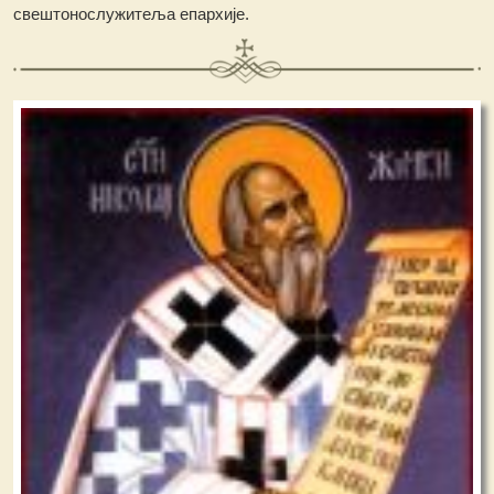
свештонослужитеља епархије.