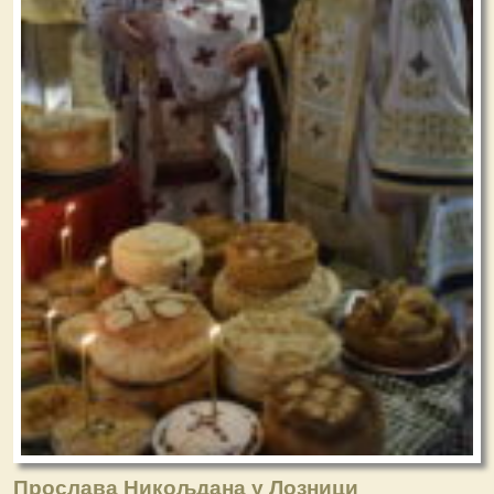
Прослава Никољдана у Лозници