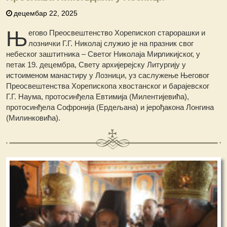
децембар 22, 2025
Њ
егово Преосвештенство Хорепископ старорашки и
лознички Г.Г. Николај служио је на празник свог
небеског заштитника – Светог Николаја Мирликијског, у
петак 19. децембра, Свету архијерејску Литургију у
истоименом манастиру у Лозници, уз саслужење Његовог
Преосвештенства Хорепископа хвостанског и барајевског
Г.Г. Наума, протосинђела Евтимија (Милентијевића),
протосинђела Софронија (Ердељана) и јерођакона Лонгина
(Милинковића).