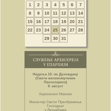
1
2
3
4
5
6
7
8
9
10
11
12
13
14
15
16
17
18
19
20
21
22
23
24
25
26
27
28
29
30
31
Недеља 10. по Духовдану
(Свети великомученик
Пантелејмон)
9. август
Хорепископ Максим
Манастир Светог Преображења
Господњег
у Леушићима