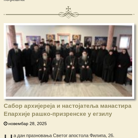
Сабор архијереја и настојатеља манастира
Епархије рашко-призренске у егзилу
новембар 28, 2025
а дан празновања Светог апостола Филипа, 26.