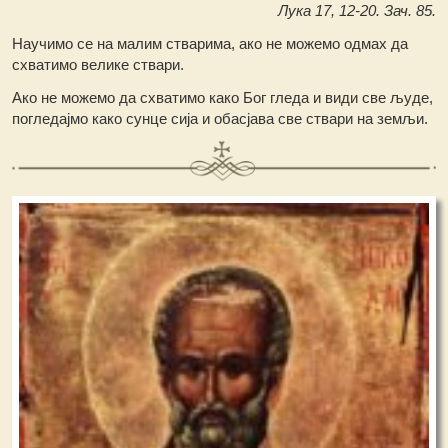
Лука 17, 12-20. Зач. 85.
Научимо се на малим стварима, ако не можемо одмах да
схватимо велике ствари.
Ако не можемо да схватимо како Бог гледа и види све људе,
погледајмо како сунце сија и обасјава све ствари на земљи.