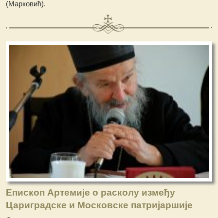
(Марковић).
Епископ Артемије о расколу између
Цариградске и Московске патријаршије