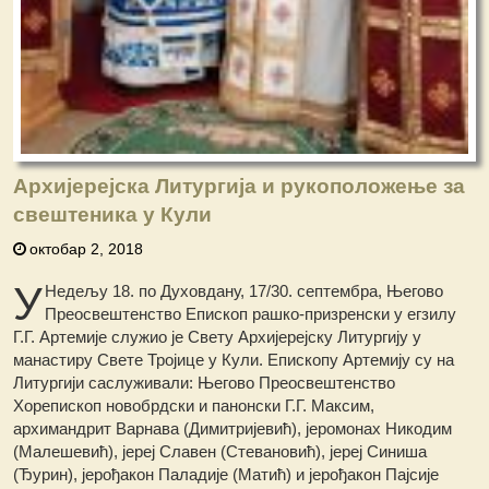
Архијерејска Литургија и рукоположење за
свештеника у Кули
октобар 2, 2018
У
Недељу 18. по Духовдану, 17/30. септембра, Његово
Преосвештенство Епископ рашко-призренски у егзилу
Г.Г. Артемије служио је Свету Архијерејску Литургију у
манастиру Свете Тројице у Кули. Епископу Артемију су на
Литургији саслуживали: Његово Преосвештенство
Хорепископ новобрдски и панонски Г.Г. Максим,
архимандрит Варнава (Димитријевић), јеромонах Никодим
(Малешевић), јереј Славен (Стевановић), јереј Синиша
(Ђурин), јерођакон Паладије (Матић) и јерођакон Пајсије