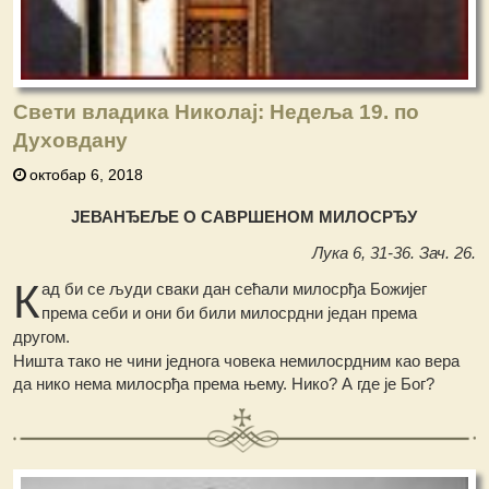
Свети владика Николај: Недеља 19. по
Духовдану
октобар 6, 2018
ЈЕВАНЂЕЉЕ О САВРШЕНОМ МИЛОСРЂУ
Лука 6, 31-36. Зач. 26.
К
ад би се људи сваки дан сећали милосрђа Божијег
према себи и они би били милосрдни један према
другом.
Ништа тако не чини једнога човека немилосрдним као вера
да нико нема милосрђа према њему. Нико? А где је Бог?