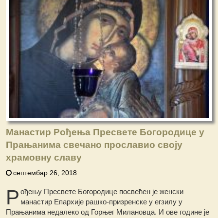
Манастир Рођења Пресвете Богородице у
Прањанима свечано прославио своју
храмовну славу
септембар 26, 2018
Р
ођењу Пресвете Богородице посвећен је женски
манастир Епархије рашко-призренске у егзилу у
Прањанима недалеко од Горњег Милановца. И ове године је