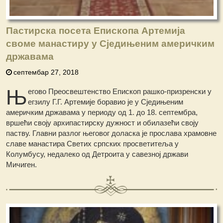
Пастирска посета Епископа Артемија
своме манастиру у Сједињеним америчким
државама
септембар 27, 2018
Њ
егово Преосвештенство Епископ рашко-призренски у
егзилу Г.Г. Артемије боравио је у Сједињеним
америчким државама у периоду од 1. до 18. септембра,
вршећи своју архипастирску дужност и обилазећи своју
паству. Главни разлог његовог доласка је прослава храмовне
славе манастира Светих српских просветитеља у
Колумбусу, недалеко од Детроита у савезној држави
Мичиген.