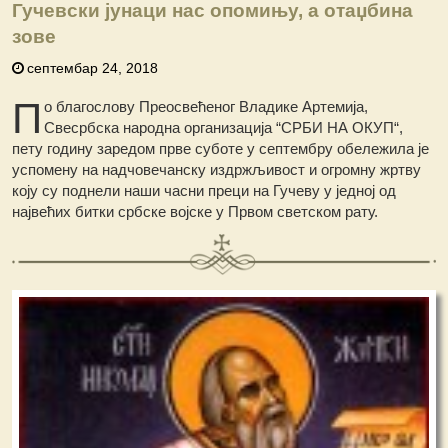
Гучевски јунаци нас опомињу, а отаџбина
зове
септембар 24, 2018
П
о благослову Преосвећеног Владике Артемија,
Свесрбска народна организација “СРБИ НА ОКУП“,
пету годину заредом прве суботе у септембру обележила је
успомену на надчовечанску издржљивост и огромну жртву
коју су поднели наши часни преци на Гучеву у једној од
највећих битки србске војске у Првом светском рату.