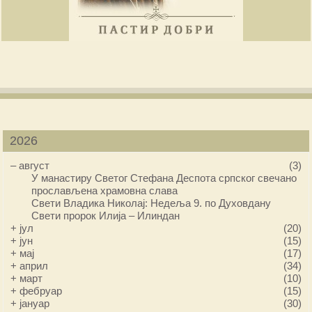
2026
–
август
(3)
У манастиру Светог Стефана Деспота српског свечано
прослављена храмовна слава
Свети Владика Николај: Недеља 9. по Духовдану
Свети пророк Илија – Илиндан
+
јул
(20)
+
јун
(15)
+
мај
(17)
+
април
(34)
+
март
(10)
+
фебруар
(15)
+
јануар
(30)