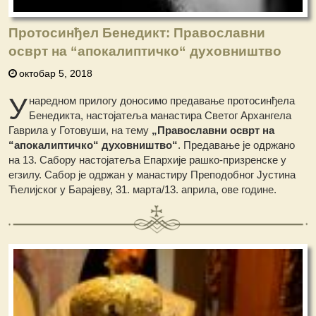
Протосинђел Бенедикт: Православни
осврт на “апокалиптичко“ духовништво
октобар 5, 2018
У
наредном прилогу доносимо предавање протосинђела
Бенедикта, настојатеља манастира Светог Архангела
Гаврила у Готовуши, на тему
„Православни осврт на
“апокалиптичко“ духовништво“
. Предавање је одржано
на 13. Сабору настојатеља Епархије рашко-призренске у
егзилу. Сабор је одржан у манастиру Преподобног Јустина
Ћелијског у Барајеву, 31. марта/13. априла, ове године.