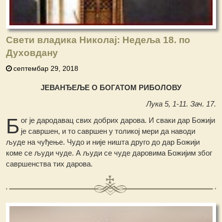
Свети владика Николај: Недеља 18. по
Духовдану
септембар 29, 2018
ЈЕВАНЂЕЉЕ О БОГАТОМ РИБОЛОВУ
Лука 5, 1-11. Зач. 17.
Б
ог је дародавац свих добрих дарова. И сваки дар Божији
је савршен, и то савршен у толикој мери да наводи
људе на чуђење. Чудо и није ништа друго до дар Божији
коме се људи чуде. А људи се чуде даровима Божијим због
савршенства тих дарова.