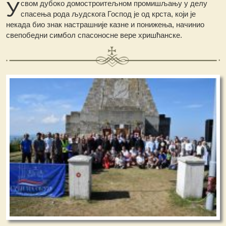
У
свом дубоко домостроитељном промишљању у делу
спасења рода људскога Господ је од крста, који је
некада био знак настрашније казне и понижења, начинио
свепобедни симбол спасоносне вере хришћанске.