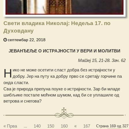
Свети владика Николај: Недеља 17. по
Духовдану
септембар 22, 2018
ЈЕВАНЂЕЉЕ О ИСТРАЈНОСТИ У ВЕРИ И МОЛИТВИ
Матеј 15, 21-28. Зач. 62
Н
ико не може осетити сласт добра без истрајности у
добру. Јер на путу ка добру прво се сретају горчине па
онда сласти.
Сва је природа препуна поуке о истрајности. Зар би младе
шибљике постале моћном шумом, кад би се уплашиле од
ветрова и снегова?
« Прва
...
140
150
160
«
167
Страна 169 од 327