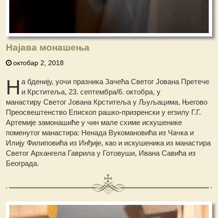
Најава монашења
октобар 2, 2018
Н
а бденију, уочи празника Зачећа Светог Јована Претече
и Крститеља, 23. септембра/6. октобра, у
манастиру Светог Јована Крститеља у Љуљацима, Његово
Преосвештенство Епископ рашко-призренски у егзилу Г.Г.
Артемије замонашиће у чин мале схиме искушенике
поменутог манастира: Ненада Вукомановића из Чачка и
Илију Филиповића из Инђије, као и искушеника из манастира
Светог Архангела Гаврила у Готовуши, Ивана Савића из
Београда.