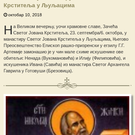
Крститеља у Љуљацима
октобар 10, 2018
Н
а Великом вечерњу, уочи храмовне славе, Зачећа
Светог Јована Крститеља, 23. септембра/6. октобра, у
манастиру Светог Јована Крститеља у Љуљацима, Његово
Преосвештенство Епископ рашко-призренски у егзилу Г.Г.
Артемије замонашио је у чин мале схиме искушенике ове
обитељи: Ненада (Вукомановића) и Илију (Филиповића), и
искушеника Ивана (Савића) из манастира Светог Архангела
Гаврила у Готовуши (Брезовица).