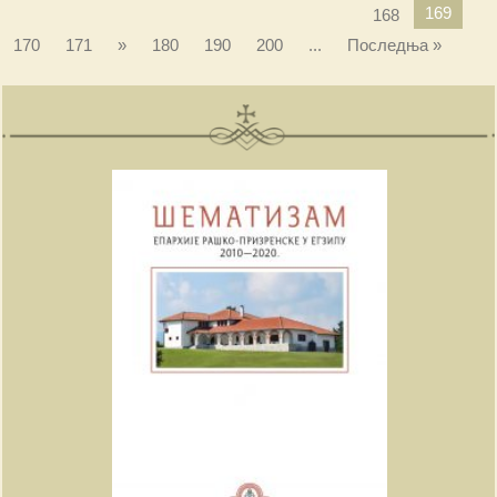
169
168
170
171
»
180
190
200
...
Последња »