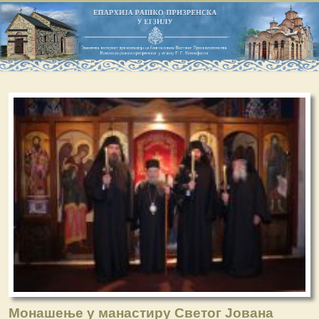
Монашење у манастиру Светог Јована