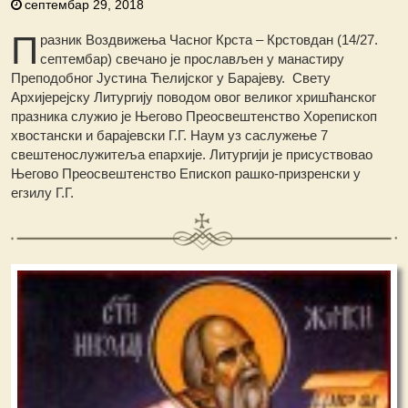
септембар 29, 2018
П
разник Воздвижења Часног Крста – Крстовдан (14/27.
септембар) свечано је прослављен у манастиру
Преподобног Јустина Ћелијског у Барајеву. Свету
Архијерејску Литургију поводом овог великог хришћанског
празника служио је Његово Преосвештенство Хорепископ
хвостански и барајевски Г.Г. Наум уз саслужење 7
свештенослужитеља епархије. Литургији је присуствовао
Његово Преосвештенство Епископ рашко-призренски у
егзилу Г.Г.