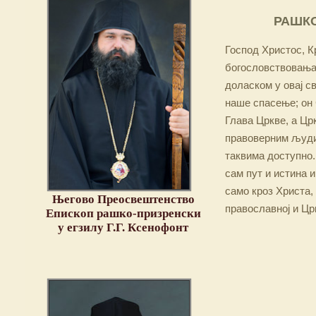
РАШКО
Господ Христос, Кр
богословствовања,
доласком у овај св
наше спасење; он 
Глава Цркве, а Цр
правоверним људим
таквима доступно.
сам пут и истина и
само кроз Христа,
Његово Преосвештенство
православној и Цр
Епископ рашко-призренски
у егзилу Г.Г. Ксенофонт