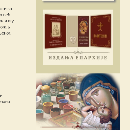
сти за
о већ
али и у
 огањ
љеног.
о-
ечано