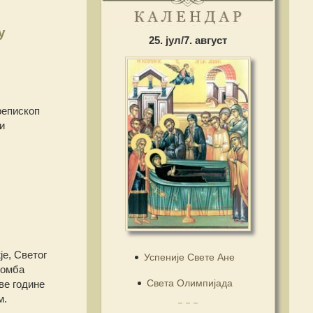
у
25. јул/7. август
репископ
и
је, Светог
Успеније Свете Ане
комба
Света Олимпијада
ве године
м.