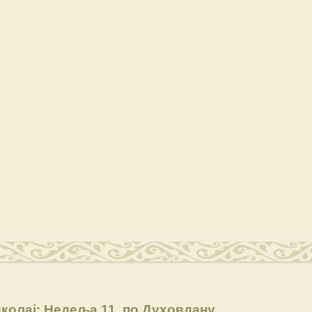
колај: Недеља 11. по Духовдану