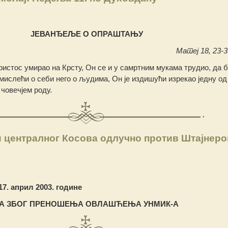
ЈЕВАНЂЕЉЕ О ОПРАШТАЊУ
Матеј 18, 23-35
ристос умирао на Крсту, Он се и у самртним мукама трудио, да 
ислећи о себи него о људима, Он је издишући изрекао једну од
 човечјем роду.
 централног Косова одлучно против Штајнеро
17. април 2003. године
А ЗБОГ ПРЕНО
Ш
ЕЊА ОВЛА
ШЋ
ЕЊА
УНМИК-А