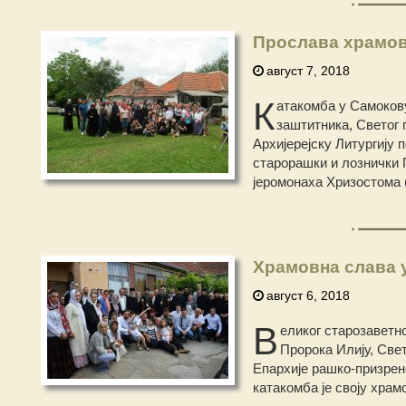
Прослава храмовн
август 7, 2018
К
атакомба у Самокову
заштитника, Светог п
Архијерејску Литургију
старорашки и лознички Г
јеромонаха Хризостома 
Храмовна слава у
август 6, 2018
В
еликог старозаветно
Пророка Илију, Свет
Епархије рашко-призрен
катакомба је своју хра