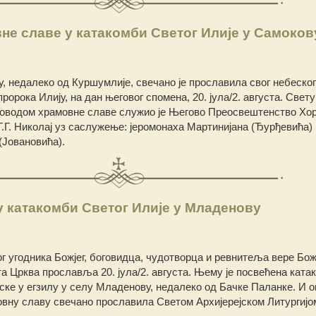
е славе у катакомби Светог Илије у Самоков
, недалеко од Куршумлије, свечано је прославила свог небеског
ророка Илију, на дан његовог спомена, 20. јула/2. августа. Свету
 поводом храмовне славе служио је Његово Преосвештенство Хо
.Г. Николај уз саслужење: јеромонаха Мартинијана (Ђурђевића) 
(Јовановића).
 катакомби Светог Илије у Младенову
г угодника Божјег, боговидца, чудотворца и ревнитеља вере Бож
а Црква прославља 20. јула/2. августа. Њему је посвећена ката
ске у егзилу у селу Младенову, недалеко од Бачке Паланке.
И о
мовну славу свечано прославила Светом Архијерејском Литургијо