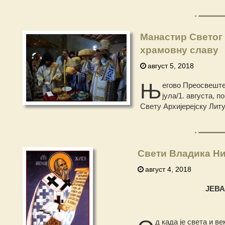
Манастир Светог
храмовну славу
август 5, 2018
Њ
егово Преосвештен
јула/1. августа, 
Свету Архијерејску Лит
Свети Владика Ни
август 4, 2018
ЈЕВ
д када је света и в