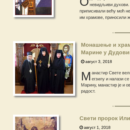
О
невидљиви духови. 
приписивали већу моћ не
им храмове, приносили ж
Монашење и храм
Марине у Дудови
август 3, 2018
М
анастир Свете вел
егзилу и налази се
Марину, манастир је и 
радост.
Свети пророк Или
август 1, 2018