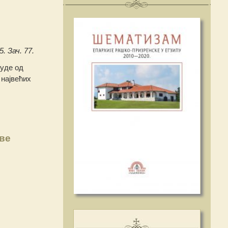
. Зач. 77.
буде од
 највећих
ве