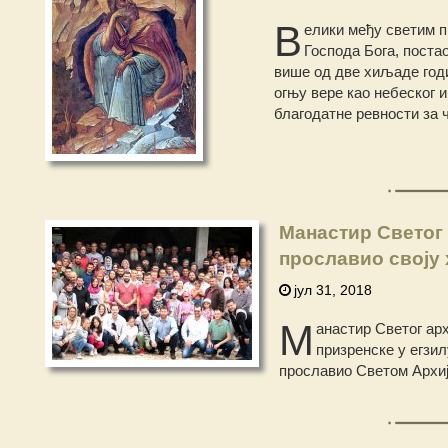
В
елики међу светим п
Господа Бога, постао
више од две хиљаде годин
огњу вере као небеског и
благодатне ревности за ч
Манастир Светог
прославио своју
јул 31, 2018
М
анастир Светог ар
призренске у егзил
прославио Светом Архиј