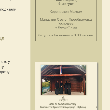
9. август
 подизали
Хорепископ Максим
Манастир Светог Преображења
Господњег
у Леушићима
Литургија ће почети у 9.00 часова.
це
нске у
ету
одатну