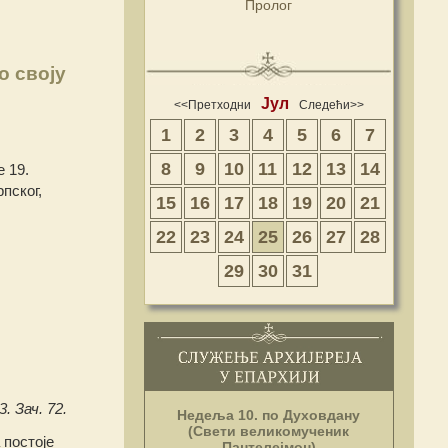
Пролог
о своју
Јул
<<Претходни
Следећи>>
1
2
3
4
5
6
7
8
9
10
11
12
13
14
 19.
пског,
15
16
17
18
19
20
21
22
23
24
25
26
27
28
29
30
31
. Зач. 72.
Недеља 10. по Духовдану
(Свети великомученик
 постоје
Пантелејмон)