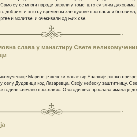
Само су се многи народи варали у томе, што су злим духовима
го добрим, и што су временом зле духове прогласили боговима,
ртве и молитве, и очекивали од њих све.
овна слава у манастиру Свете великомучени
ци
икомученице Марине је женски манастир Епархије рашко-призре
 у селу Дудовици код Лазаревца. Своју небеску заштитницу, Св
ове године свечано прославио. Овогодишња прослава имала је д
ја