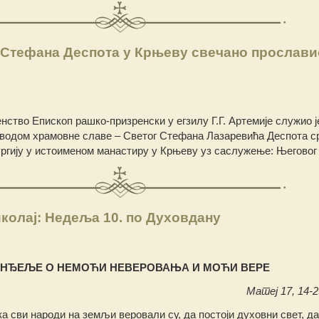
 Стефана Деспота у Крњеву свечано прослави
ство Епископ рашко-призренски у егзилу Г.Г. Артемије служио је
поводом храмовне славе – Светог Стефана Лазаревића Деспота ср
ургију у истоименом манастиру у Крњеву уз саслужење: Његовог
колај: Недеља 10. по Духовдану
АНЂЕЉЕ О НЕМОЋИ НЕВЕРОВАЊА И МОЋИ ВЕРЕ
Матеј 17, 14-23
ека сви народи на земљи веровали су, да постоји духовни свет, да