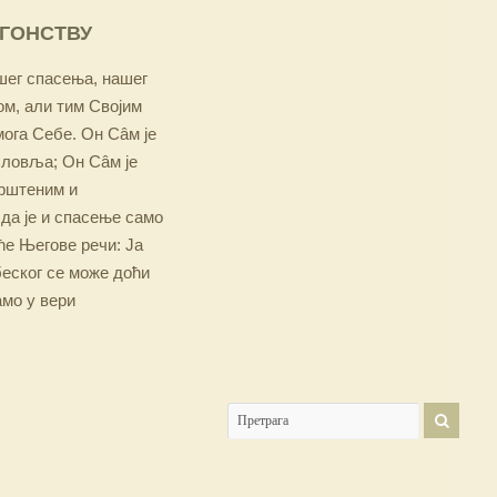
ОГОНСТВУ
ашег спасења, нашег
м, али тим Својим
мога Себе. Он Сâм је
словља; Он Сâм је
крштеним и
 да је и спасење само
е Његове речи: Ја
беског се може доћи
амо у вери