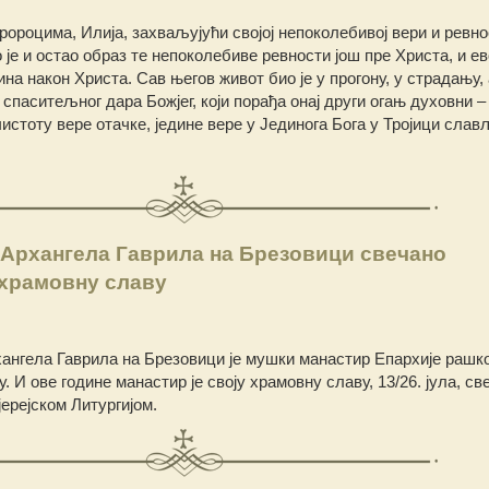
ророцима, Илија, захваљујући својој непоколебивој вери и ревно
 је и остао образ те непоколебиве ревности још пре Христа, и ев
а након Христа. Сав његов живот био је у прогону, у страдању, 
 спаситељног дара Божјег, који порађа онај други огањ духовни –
истоту вере отачке, једине вере у Јединога Бога у Тројици слав
 Архангела Гаврила на Брезовици свечано
 храмовну славу
хангела Гаврила на Брезовици је мушки манастир Епархије рашк
у. И ове године манастир је своју храмовну славу, 13/26. јула, св
ерејском Литургијом.