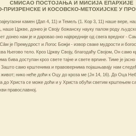
СМИСАО ПОСТОЈАЊА И МИСИЈА ЕПАРХИЈЕ
-ПРИЗРЕНСКЕ И КОСОВСКО-МЕТОХИЈСКЕ У ПР
ајеугаони камен (Дап 4, 11) и Темељ (1. Кор 3, 11) наше вере, н
 наше Цркве, донео је Своју божанску науку палом роду људско
ет донео нам је и даровао оно највредније од свега вредног - Са
Сâм је Премудрост и Логос Божји - извор сваке мудрости и бого
ква Његово тело. Кроз Цркву Своју, благодаћу Својом, Он само 
а бива доступан кроз свете тајне и свете врлине. Тиме је јасно
 Зашто само крштенима и правовернима појашњавају нам следећ
 живот; нико неће доћи к Оцу до кроза ме (Јн 14, 16). До Оца Не
 а до Христа се може доћи и у Христа обући светим крштењем с
кви православној.