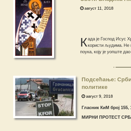
август 11, 2018
К
ада је Господ Исус Х
користи људима. Не м
поука, коју је уопште дао
Подсећање: Срби
политике
август 9, 2018
Гласник КиМ број 155, 
МИРНИ ПРОТЕСТ СРБ