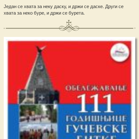
Један се хвата за неку даску, и држи се даске. Други се
хвата за неко буре, и држи се бурета.