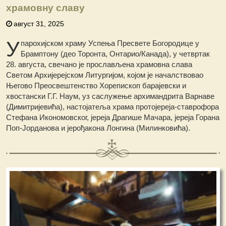
храмовну славу
август 31, 2025
У
парохијском храму Успења Пресвете Богородице у
Брамптону (део Торонта, Онтарио/Канада), у четвртак
28. августа, свечано је прослављена храмовна слава
Светом Архијерејском Литургијом, којом је началствовао
Његово Преосвештенство Хорепископ барајевски и
хвостански Г.Г. Наум, уз саслужење архимандрита Варнаве
(Димитријевића), настојатеља храма протојереја-ставрофора
Стефана Икономовског, јереја Драгише Мачара, јереја Горана
Поп-Јорданова и јерођакона Лонгина (Милинковића).