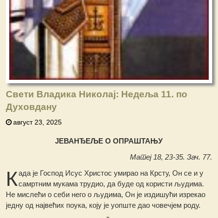
Свети Владика Николај: Недеља 11. по
Духовдану
август 23, 2025
ЈЕВАНЂЕЉЕ О ОПРАШТАЊУ
Матеј 18, 23-35. Зач. 77.
К
ада је Господ Исус Христос умирао на Крсту, Он се и у
самртним мукама трудио, да буде од користи људима.
Не мислећи о себи него о људима, Он је издишући изрекао
једну од највећих поука, коју је уопште дао човечјем роду.