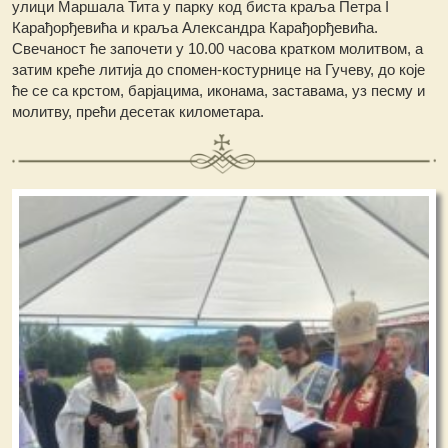
улици Маршала Тита у парку код биста краљa Петра I
Карађорђевића и краља Александра Карађорђевића.
Свечаност ће започети у 10.00 часова кратком молитвом, а
затим креће литија до спомен-костурнице на Гучеву, до које
ће се са крстом, барјацима, иконама, заставама, уз песму и
молитву, прећи десетак километара.