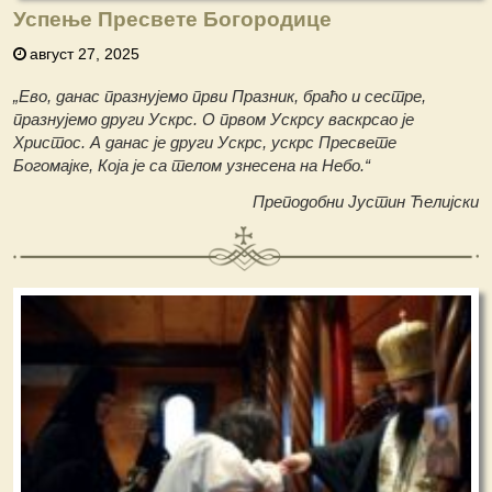
Успење Пресвете Богородице
август 27, 2025
„Ево, данас празнујемо први Празник, браћо и сестре,
празнујемо други Ускрс. О првом Ускрсу васкрсао је
Христос. А данас је други Ускрс, ускрс Пресвете
Богомајке, Која је са телом узнесена на Небо.“
Преподобни Јустин Ћелијски