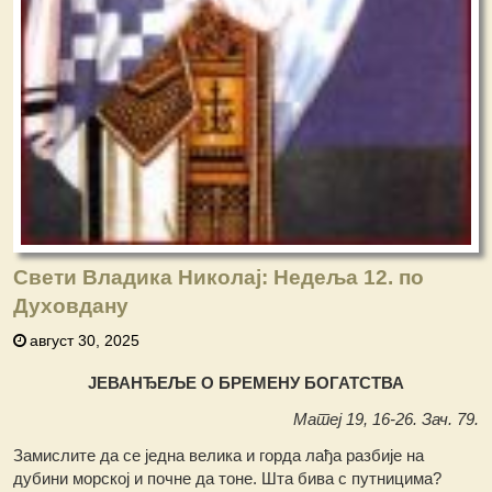
Свети Владика Николај: Недеља 12. по
Духовдану
август 30, 2025
ЈЕВАНЂЕЉЕ О БРЕМЕНУ БОГАТСТВА
Матеј 19, 16-26. Зач. 79.
Замислите да се једна велика и горда лађа разбије на
дубини морској и почне да тоне. Шта бива с путницима?