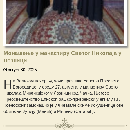
Монашење у манастиру Светог Николаја у
Лозници
август 30, 2025
Н
а Великом вечерњу, уочи празника Успења Пресвете
Богородице, у среду 27. августа, у манастиру Светог
Николаја Мирликијског у Лозници код Чачка, Његово
Преосвештенство Епископ рашко-призренски у егзилу Г.Г.
Ксенофонт замонашио је у чин мале схиме искушенице ове
обитељи Јулију (Манић) и Милену (Сатарић).