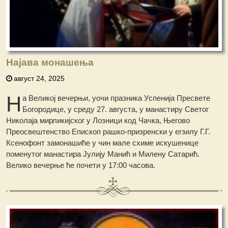
Најава монашења
август 24, 2025
Н
а Великој вечерњи, уочи празника Успенија Пресвете
Богородице, у среду 27. августа, у манастиру Светог
Николаја мирликијског у Лозници код Чачка, Његово
Преосвештенство Епископ рашко-призренски у егзилу Г.Г.
Ксенофонт замонашиће у чин мале схиме искушенице
поменутог манастира Јулију Манић и Милену Сатарић.
Велико вечерње ће почети у 17:00 часова.