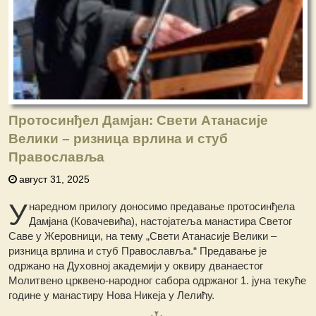
Протосинђел Дамјан: Свети Атанасије
Велики – ризница врлина и стуб
Православља
август 31, 2025
У
наредном прилогу доносимо предавање протосинђела
Дамјана (Ковачевића), настојатеља манастира Светог
Саве у Жеровници, на тему „Свети Атанасије Велики –
ризница врлина и стуб Православља.“ Предавање је
одржано на Духовној академији у оквиру дванаестог
Молитвено црквено-народног сабора одржаног 1. јуна текуће
године у манастиру Нова Никеја у Лелићу.