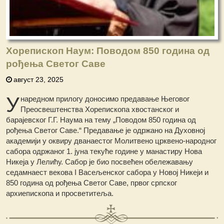
Хорепископ Наум: Поводом 850 година од
рођења Светог Саве
август 23, 2025
У
наредном прилогу доносимо предавање Његовог
Преосвештенства Хорепископа хвостанског и
барајевског Г.Г. Наума на тему „Поводом 850 година од
рођења Светог Саве.“ Предавање је одржано на Духовној
академији у оквиру дванаестог Молитвено црквено-народног
сабора одржаног 1. јуна текуће године у манастиру Нова
Никеја у Лелићу. Сабор је био посвећен обележавању
седамнаест векова I Васељенског сабора у Новој Никеји и
850 година од рођења Светог Саве, првог српског
архиепископа и просветитеља.