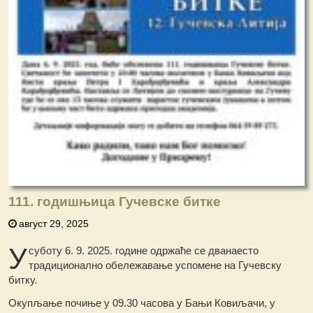
111. годишњица Гучевске битке
август 29, 2025
У
суботу 6. 9. 2025. године одржаће се дванаесто
традиционално обележавање успомене на Гучевску
битку.
Окупљање почиње у 09.30 часова у Бањи Ковиљачи, у