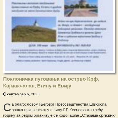
Поклоничка путовања на острво Крф,
Кајмакчалан, Егину и Евију
септембар 6, 2025
С
а благословом Његовог Преосвештенства Епископа
рашко-призренског у егзилу Г.Г. Ксенофонта трећу
годину за редом организује се ходочашће
„Стазама српских