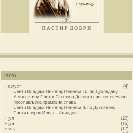
2026
–
август
(4)
Свети Владика Николај: Недеља 10. по Духовдану
У манастиру Светог Стефана Деспота српског свечано
прослављена храмовна слава
Свети Владика Николај: Недеља 9. по Духовдану
Свети пророк Илија – Илиндан
+
јул
(20)
+
јун
(15)
+
мај
(17)