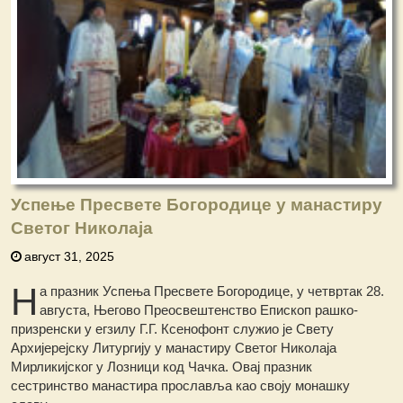
Успење Пресвете Богородице у манастиру
Светог Николаја
август 31, 2025
Н
а празник Успења Пресвете Богородице, у четвртак 28.
августа, Његово Преосвештенство Епископ рашко-
призренски у егзилу Г.Г. Ксенофонт служио је Свету
Архијерејску Литургију у манастиру Светог Николаја
Мирликијског у Лозници код Чачка. Овај празник
сестринство манастира прославља као своју монашку