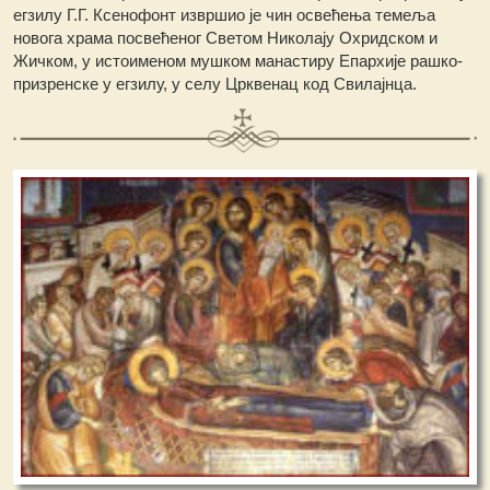
егзилу Г.Г. Ксенофонт извршио је чин освећења темеља
новога храма посвећеног Светом Николају Охридском и
Жичком, у истоименом мушком манастиру Епархије рашко-
призренске у егзилу, у селу Црквенац код Свилајнца.