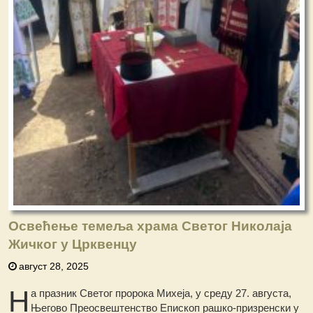
Освећење темеља храма Светог Николаја
Жичког у Црквенцу
август 28, 2025
Н
а празник Светог пророка Михеја, у среду 27. августа,
Његово Преосвештенство Епископ рашко-призренски у