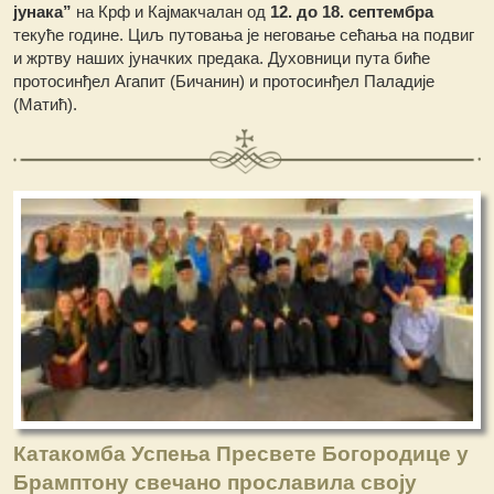
јунака”
на Крф и Кајмакчалан од
12. до 18. септембра
текуће године. Циљ путовања је неговање сећања на подвиг
и жртву наших јуначких предака. Духовници пута биће
протосинђел Агапит (Бичанин) и протосинђел Паладије
(Матић).
Катакомба Успења Пресвете Богородице у
Брамптону свечано прославила своју