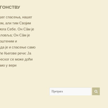
ОГОНСТВУ
ашег спасења, нашег
м, али тим Својим
мога Себе. Он Сâм је
словља; Он Сâм је
крштеним и
 да је и спасење само
е Његове речи: Ја
беског се може доћи
амо у вери