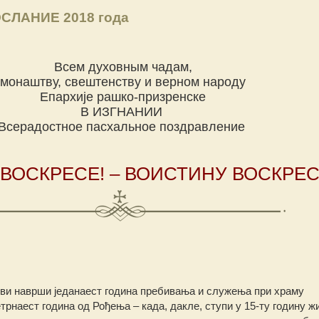
ЛАНИЕ 2018 года
Всем духовным чадам,
монаштву, свештенству и верном народу
Епархије рашко-призренске
В ИЗГНАНИИ
Всерадостное пасхальное поздравление
ВОСКРЕСЕ! – ВОИСТИНУ ВОСКРЕС
еви наврши једанаест година пребивања и служења при храму
трнаест година од Рођења – када, дакле, ступи у 15-ту годину ж