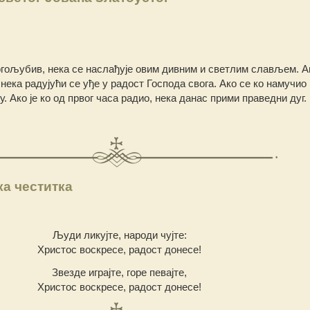
богољубив, нека се наслађује овим дивним и светлим слављем. Ак
нека радујући се уђе у радост Господа свога. Ако се ко намучио
у. Ако је ко од првог часа радио, нека данас прими праведни дуг.
а честитка
Људи ликујте, народи чујте:
Христос воскресе, радост донесе!
Звезде играјте, горе певајте,
Христос воскресе, радост донесе!