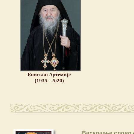
Епископ Артемије
(1935 - 2020)
Васкршње слово с