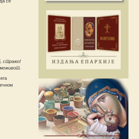
да се
, стражо!
аможивот.
ега
вечном