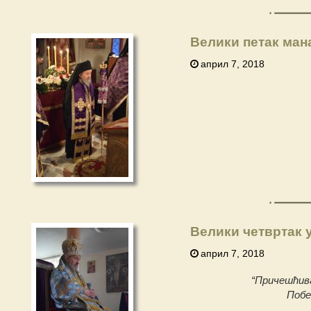
Велики петак ма
април 7, 2018
Велики четвртак 
април 7, 2018
“Причешћив
Побе