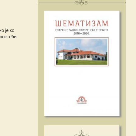
о је ко
 постећи