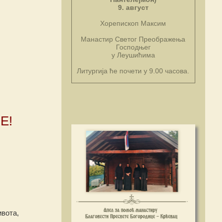
9. август
Хорепископ Максим
Манастир Светог Преображења
Господњег
у Леушићима
Литургија ће почети у 9.00 часова.
Е!
ивота,