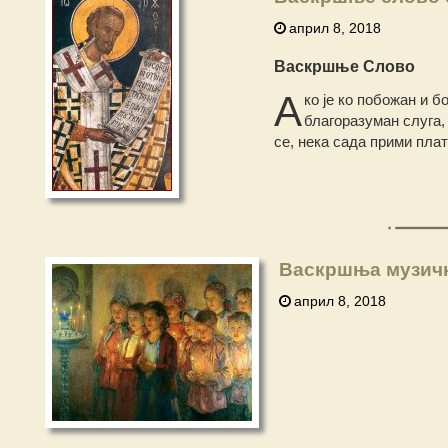
април 8, 2018
Васкршње Слово
А
ко је ко побожан и 
благоразуман слуга, 
се, нека сада прими плат
Васкршња музичк
април 8, 2018