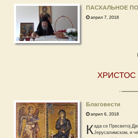
ПАСХАЛЬНОЕ ПОС
април 7, 2018
ХРИСТОС 
Благовести
април 6, 2018
К
ада се Пресветој Дј
Јерусалимском, и че