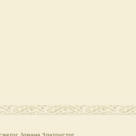
ветог Јована Златоустог