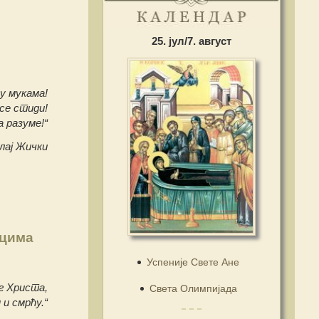
25. јул/7. август
у мукама!
се стиди!
а разуме!“
лај Жички
ацима
Успеније Свете Ане
г Христа,
Света Олимпијада
 и смрћу.“