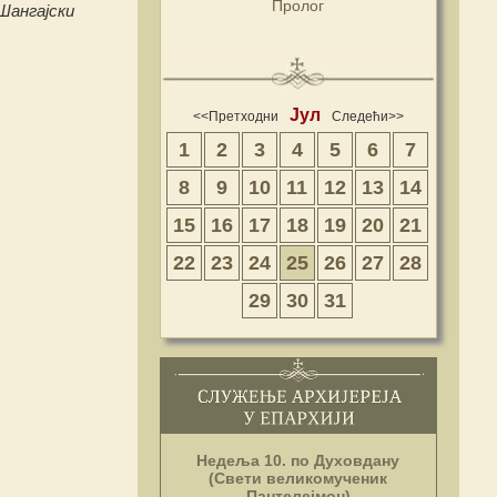
Пролог
Шангајски
Јул
<<Претходни
Следећи>>
1
2
3
4
5
6
7
8
9
10
11
12
13
14
15
16
17
18
19
20
21
22
23
24
25
26
27
28
29
30
31
Недеља 10. по Духовдану
(Свети великомученик
Пантелејмон)