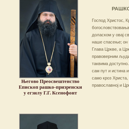
РАШКО
Господ Христос, Кр
богословствовања,
доласком у овај св
наше спасење; он 
Глава Цркве, а Цр
правоверним људим
таквима доступно.
сам пут и истина и
само кроз Христа,
Његово Преосвештенство
православној и Цр
Епископ рашко-призренски
у егзилу Г.Г. Ксенофонт