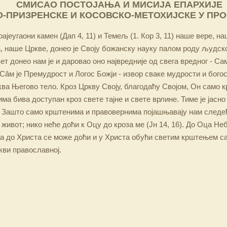
СМИСАО ПОСТОЈАЊА И МИСИЈА ЕПАРХИЈЕ
-ПРИЗРЕНСКЕ И КОСОВСКО-МЕТОХИЈСКЕ У ПР
ајеугаони камен (Дап 4, 11) и Темељ (1. Кор 3, 11) наше вере, н
 наше Цркве, донео је Своју божанску науку палом роду људско
ет донео нам је и даровао оно највредније од свега вредног - Са
Сâм је Премудрост и Логос Божји - извор сваке мудрости и бого
ква Његово тело. Кроз Цркву Своју, благодаћу Својом, Он само 
а бива доступан кроз свете тајне и свете врлине. Тиме је јасно
 Зашто само крштенима и правовернима појашњавају нам следећ
 живот; нико неће доћи к Оцу до кроза ме (Јн 14, 16). До Оца Не
 а до Христа се може доћи и у Христа обући светим крштењем с
кви православној.