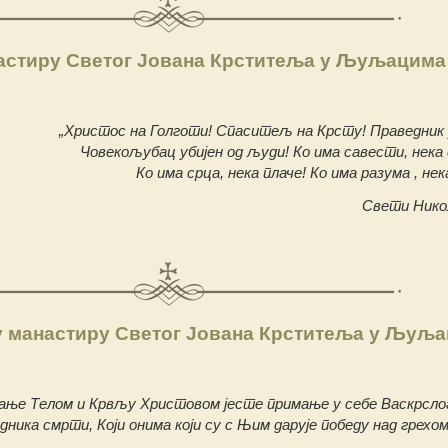
настиру Светог Јована Крститеља у Љуљацима
„Христос на Голготи! Спаситељ на Крсту! Праведник 
Човекољубац убијен од људи! Ко има савести, нека 
Ко има срца, нека плаче! Ко има разума , нек
Свети Нико
у манастиру Светог Јована Крститеља у Љуљ
ање Телом и Крвљу Христовом јесте примање у себе Васкрсло
дника смрти, Који онима који су с Њим дарује победу над грехом