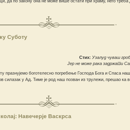
и, да по закону она не може више остати при храму, него треба 
ку Суботу
Стих:
Узалуд чуваш гроб
Јер не може рака задржати С
ту празнујемо боготелесно погребење Господа Бога и Спаса наш
ов силазак у Ад. Тиме је род наш позван из трулежи, прешао ка 
колај: Навечерје Васкрса