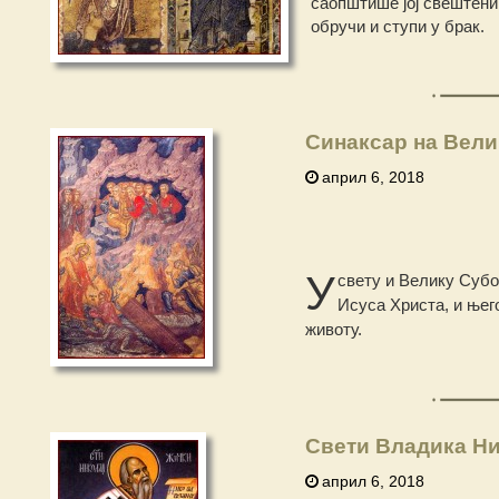
саопштише јој свештениц
обручи и ступи у брак.
Синаксар на Вели
април 6, 2018
У
свету и Велику Субо
Исуса Христа, и њег
животу.
Свети Владика Ни
април 6, 2018