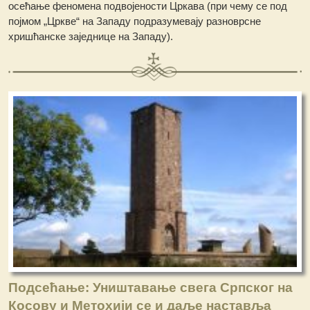
осећање феномена подвојености Цркава (при чему се под
појмом „Цркве“ на Западу подразумевају разноврсне
хришћанске заједнице на Западу).
Подсећање: Уништавање свега Српског на
Косову и Метохији се и даље наставља