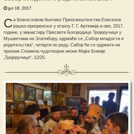
јул 18, 2017
С
а благословом Његовог Преосвештенства Епископа
рашко-призренског у егзилу Г. Г. Артемија и ове, 2017.
године, у манастиру Пресвете Богородице Тројеручице у
Мушветама на Златибору, одржаће се „Сабор младости и
родитељства“, четврти по реду. Сабор ће се одржати на
празник Спомена чудотворне иконе Мајке Божије
„Тројеручице“, 12/25.