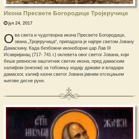
Икона Пресвете Богородице Тројеручице
јул 24, 2017
О
ва света и чудотворна икона Пресвете Богородице,
звана „Тројеручица“, припадала је најпре светом Јовану
Дамаскину. Када безбожни иконоборни цар Лав III
Исавријанац (717- 741 г.) оклевета овог светог Јована, који
беше ревносни заштитник светих икона, пред дамаским
халифом (кнезом) за тобожњу издају државе и владара
дамаског, халиф казни светог Јована јавним отсецањем
његове десне руке.