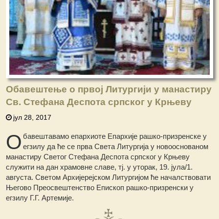
Обавештење о првој Литургији у манастиру
Св. Стефана Деспота српског у Крњеву
јул 28, 2017
О
бавештавамо епархиоте Епархије рашко-призренске у
егзилу да ће се прва Света Литургија у новооснованом
манастиру Светог Стефана Деспота српског у Крњеву
служити на дан храмовне славе, тј. у уторак, 19. јула/1.
августа. Светом Архијерејском Литургијом ће началствовати
Његово Преосвештенство Епископ рашко-призренски у
егзилу Г.Г. Артемије.