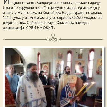
најпоштованија Богородичина икона у српском народу.
Икони Тројеручици посвећен је мушки манастир епархије у
егзилу у Мушветама на Златибору. На дан храмовне славе,
12/25. јула, у овом манастиру се одржава Сабор младости и
родитељства. Сабор организује Свесрпска народна
организација „СРБИ НА ОКУП“.