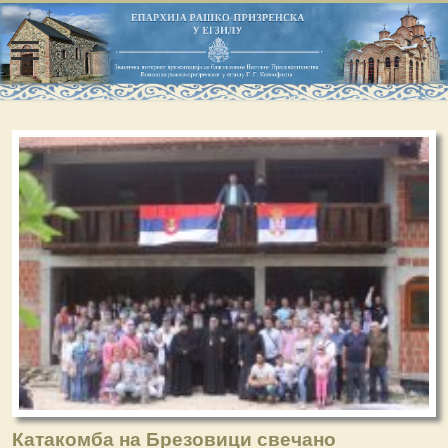
Катакомба на Брезовици свечано