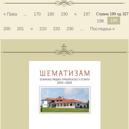
« Прва
...
170
180
190
«
197
Страна 199 од 327
199
198
200
201
»
210
220
230
...
Последња »