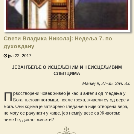
Свети Владика Николај: Недеља 7. по
духовдану
јул 22, 2017
ЈЕВАНЂЕЉЕ О ИСЦЕЉЕНИМ И НЕИСЦЕЉИВИМ
СЛЕПЦИМА
Матеј 9, 27-35. Зач. 33.
П
рвостворени човек живео је као и ангели од гледања у
Бога; његови потомци, после греха, живели су од вере у
Бога. Они којима је затворено гледање а није отворена вера,
не могу се рачунати у живе, јер немају везе са Животом;
чиме ће, дакле, живети?