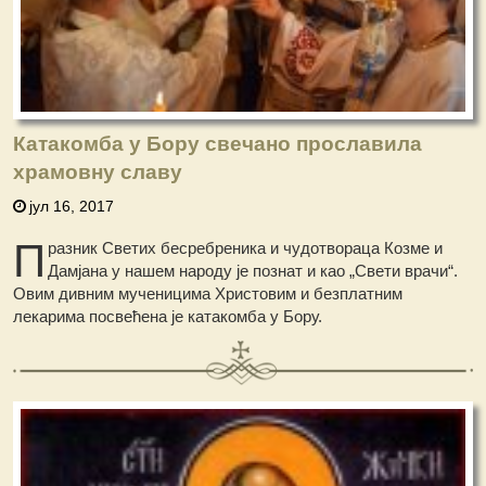
Катакомба у Бору свечано прославила
храмовну славу
јул 16, 2017
П
разник Светих бесребреника и чудотвораца Козме и
Дамјана у нашем народу је познат и као „Свети врачи“.
Овим дивним мученицима Христовим и безплатним
лекарима посвећена је катакомба у Бору.