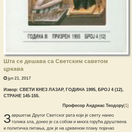
Шта се дешава са Светским саветом
цркава
јул 21, 2017
Извор: СВЕТИ КНЕЗ ЛАЗАР, ГОДИНА 1995, БРОЈ 4 (12),
СТРАНЕ 145-155.
Професор Андреас Теодору
[1]
З
авршетак Другог Светског рата који је свету нанео
толика зла, донео је са собом и многа горућа друштвена
и политичка питања, док је на црквеном плану појачао