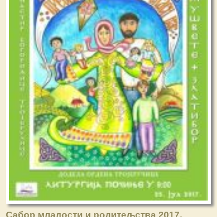
Сабор младости и родитељства 2017.