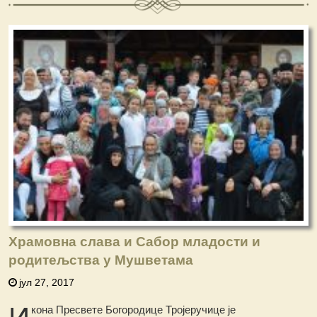
Храмовна слава и Сабор младости и
родитељства у Мушветама
јул 27, 2017
И
кона Пресвете Богородице Тројеручице је