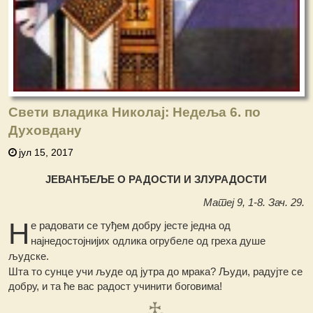
Свети владика Николај: Недеља 6. по
Духовдану
јул 15, 2017
ЈЕВАНЂЕЉЕ О РАДОСТИ И ЗЛУРАДОСТИ
Матеј 9, 1-8. Зач. 29.
Н
е радовати се туђем добру јесте једна од
најнедостојнијих одлика огрубеле од греха душе
људске.
Шта то сунце учи људе од јутра до мрака? Људи, радујте се
добру, и та ће вас радост учинити боговима!