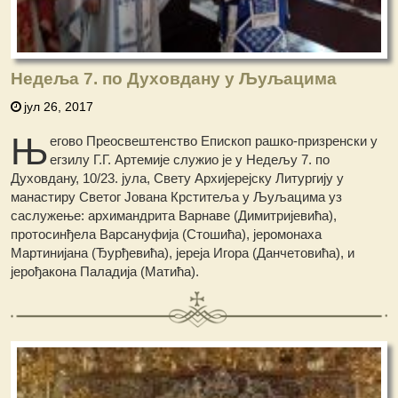
Недеља 7. по Духовдану у Љуљацима
јул 26, 2017
Њ
егово Преосвештенство Епископ рашко-призренски у
егзилу Г.Г. Артемије служио је у Недељу 7. по
Духовдану, 10/23. јула, Свету Архијерејску Литургију у
манастиру Светог Јована Крститеља у Љуљацима уз
саслужење: архимандрита Варнаве (Димитријевића),
протосинђела Варсануфија (Стошића), јеромонаха
Мартинијана (Ђурђевића), јереја Игора (Данчетовића), и
јерођакона Паладија (Матића).