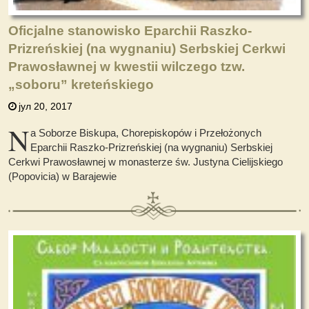
Oficjalne stanowisko Eparchii Raszko-
Prizreńskiej (na wygnaniu) Serbskiej Cerkwi
Prawosławnej w kwestii wilczego tzw.
„soboru” kreteńskiego
јул 20, 2017
N
a Soborze Biskupa, Chorepiskopów i Przełożonych
Eparchii Raszko-Prizreńskiej (na wygnaniu) Serbskiej
Cerkwi Prawosławnej w monasterze św. Justyna Cielijskiego
(Popovicia) w Barajewie