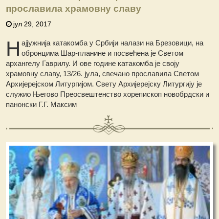
прославила храмовну славу
јул 29, 2017
Н
ајјужнија катакомба у Србији налази на Брезовици, на
обронцима Шар-планине и посвећена је Светом
архангелу Гаврилу. И ове године катакомба је своју
храмовну славу, 13/26. јула, свечано прославила Светом
Архијерејском Литургијом. Свету Архијерејску Литургију је
служио Његово Преосвештенство хорепископ новобрдски и
панонски Г.Г. Максим