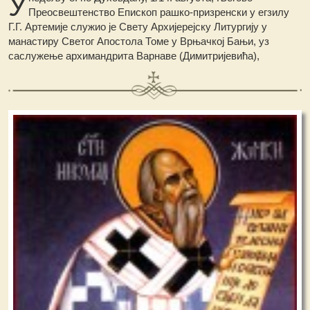
У
Преосвештенство Епископ рашко-призренски у егзилу
Г.Г. Артемије служио је Свету Архијерејску Литургију у
манастиру Светог Апостола Томе у Врњачкој Бањи, уз
саслужење архимандрита Варнаве (Димитријевића),