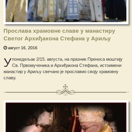
Прослава храмовне славе у манастиру
Светог Архиђакона Стефана у Ариљу
август 16, 2016
У
понедељак 2/15. августа, на празник Преноса моштију
Св. Првомученика и Архиђакона Стефана, истоимени
манастир у Ариљу свечано је прославио своју храмовну
славу.