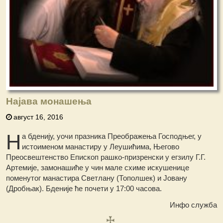
Најава монашења
август 16, 2016
Н
а бденију, уочи празника Преображења Господњег, у
истоименом манастиру у Леушићима, Његово
Преосвештенство Епископ рашко-призренски у егзилу Г.Г.
Артемије, замонашиће у чин мале схиме искушенице
поменутог манастира Светлану (Тополшек) и Јовану
(Дробњак). Бденије ће почети у 17:00 часова.
Инфо служба