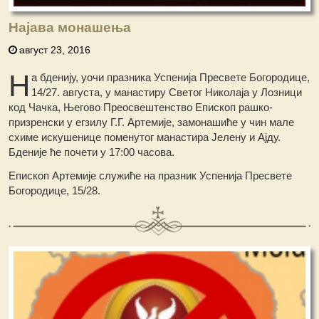
Најава монашења
август 23, 2016
Н
а бденију, уочи празника Успенија Пресвете Богородице,
14/27. августа, у манастиру Светог Николаја у Лозници
код Чачка, Његово Преосвештенство Епископ рашко-
призренски у егзилу Г.Г. Артемије, замонашиће у чин мале
схиме искушенице поменутог манастира Јелену и Ајду.
Бденије ће почети у 17:00 часова.
Епископ Артемије служиће на празник Успенија Пресвете
Богородице, 15/28.