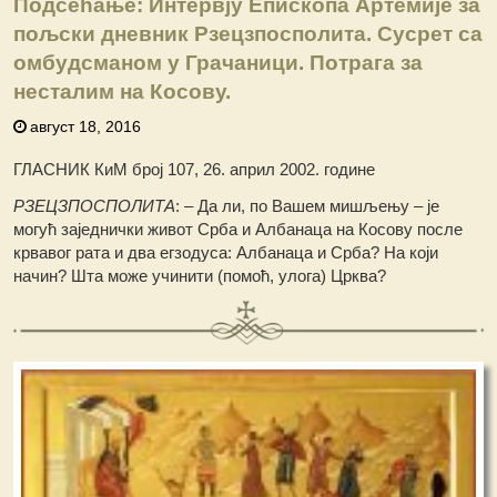
Подсећање: Интервју Епископа Артемије за
пољски дневник Рзецзпосполита. Сусрет са
омбудсманом у Грачаници. Потрага за
несталим на Косову.
август 18, 2016
ГЛАСНИК КиМ број 107, 26. април 2002. године
РЗЕЦЗПОСПОЛИТА
: – Да ли, по Вашем мишљењу – је
могућ заједнички живот Срба и Албанаца на Косову после
крвавог рата и два егзодуса: Албанаца и Срба? На који
начин? Шта може учинити (помоћ, улога) Црква?