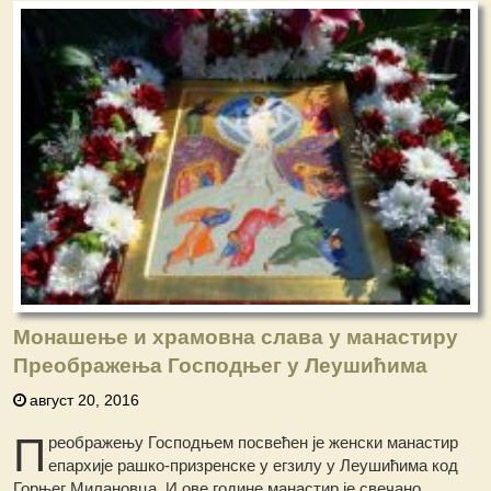
Монашење и храмовна слава у манастиру
Преображења Господњег у Леушићима
август 20, 2016
П
реображењу Господњем посвећен је женски манастир
епархије рашко-призренске у егзилу у Леушићима код
Горњег Милановца. И ове године манастир је свечано