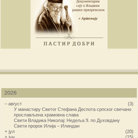
2026
–
август
(3)
У манастиру Светог Стефана Деспота српског свечано
прослављена храмовна слава
Свети Владика Николај: Недеља 9. по Духовдану
Свети пророк Илија – Илиндан
+
јул
(20)
+
јун
(15)