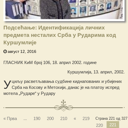
Подсећање: Идентификација личних
предмета несталих Срба у Рударима код
Куршумлије
август 12, 2016
ГЛАСНИК КиМ број 106, 18. април 2002. године
Куршумлија, 13. април, 2002.
У
циљу расветљавања судбине киднапованих и убијених
Срба на Косову и Метохији, данас је на платоу испред
мотела „Рударе“ у Рудару
« Прва
...
190
200
210
«
219
Страна 221 од 327
221
220