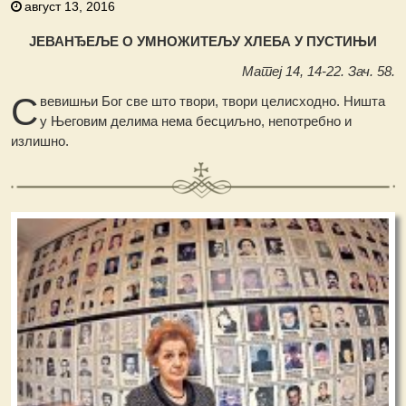
август 13, 2016
ЈЕВАНЂЕЉЕ О УМНОЖИТЕЉУ ХЛЕБА У ПУСТИЊИ
Матеј 14, 14-22. Зач. 58.
С
вевишњи Бог све што твори, твори целисходно. Ништа
у Његовим делима нема бесциљно, непотребно и
излишно.