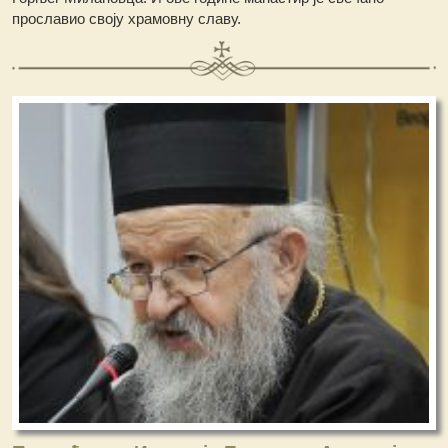
прославио своју храмовну славу.