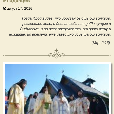
младенцев
август 17, 2016
Тогда Ирод видев, яко поруган бысть от волхвов,
разгневася зело, и послав изби вся дети сущыя в
Вифлееме, и во всех пределех его, от двою лету и
нижайше, по времени, еже известно испыта от волхвов.
(Мф. 2:16)