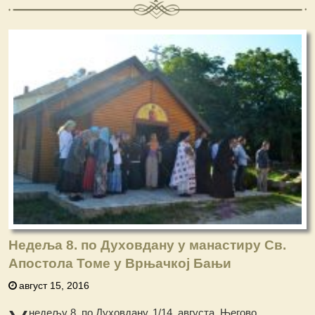
Недеља 8. по Духовдану у манастиру Св.
Апостола Томе у Врњачкој Бањи
август 15, 2016
недељу 8. по Духовдану, 1/14. августа, Његово