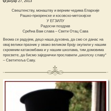
јануар 27, 2013
Свештенству, монаштву и верним чедима Епархије
Рашко-призренске и косовско-метохијске
У ЕГЗИЛУ
Радосни поздрав
Срећна Вам слава – Свети Отац Сава
Веома се радујем, децо наша духовна, да смо се данас на
овај велики празник у овако великом броју окупили у нашим
скромним катакомбама и у нашим школама, тим домовима
просвете, да бисмо заједнички прославили „школску славу“
– Светитеља Саву.