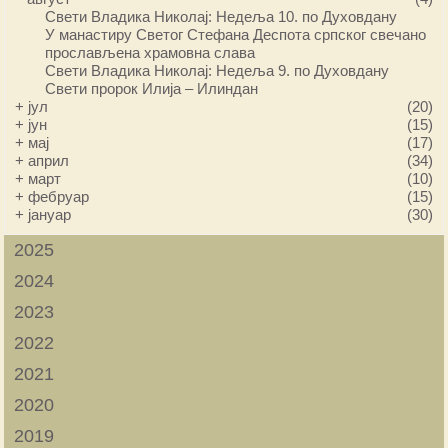
Свети Владика Николај: Недеља 10. по Духовдану
У манастиру Светог Стефана Деспота српског свечано
прослављена храмовна слава
Свети Владика Николај: Недеља 9. по Духовдану
Свети пророк Илија – Илиндан
+
јул
(20)
+
јун
(15)
+
мај
(17)
+
април
(34)
+
март
(10)
+
фебруар
(15)
+
јануар
(30)
2025
2024
2023
2022
2021
2020
2019