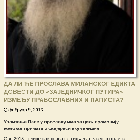
ДА ЛИ ЋЕ ПРОСЛАВА МИЛАНСКОГ ЕДИКТА
ДОВЕСТИ ДО «ЗАЈЕДНИЧКОГ ПУТИРА»
ИЗМЕЂУ ПРАВОСЛАВНИХ И ПАПИСТА?
фебруар 9, 2013
Уплитање Папе у прославу има за циљ промоцију
његовог примата и свејереси екуменизма
Ове 2013. године навршава се хиљаду седамсто година