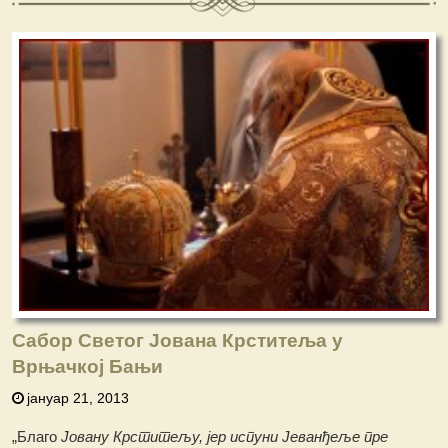
Сабор Светог Јована Крститеља у
Врњачкој Бањи
јануар 21, 2013
„Благо
Јовану Крститељу, јер испуни Јеванђеље пре