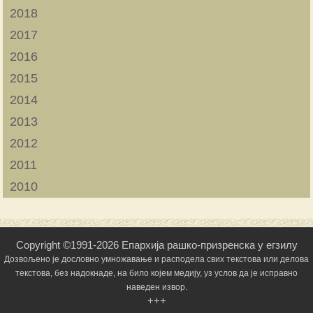
2018
2017
2016
2015
2014
2013
2012
2011
2010
Copyright ©1991-2026 Епархија рашко-призренска у егзилу
Дозвољено је дословно умножавање и расподела свих текстова или делова
текстова, без надокнаде, на било којем медију, уз услов да је исправно
наведен извор.
+++