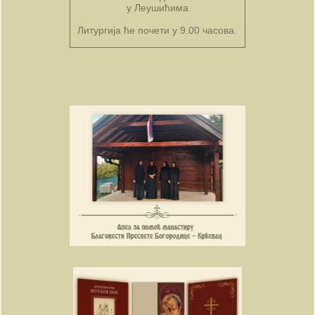
у Леушићима
Литургија ће почети у 9.00 часова.