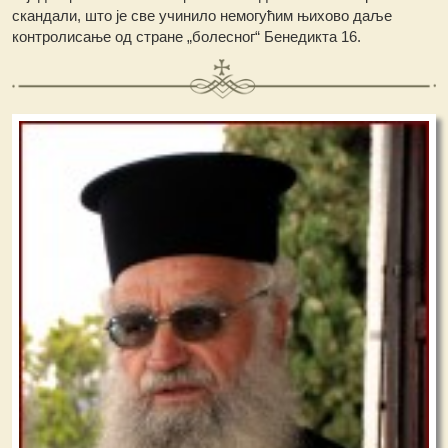
скандали, што је све учинило немогућим њихово даље
контролисање од стране „болесног“ Бенедикта 16.