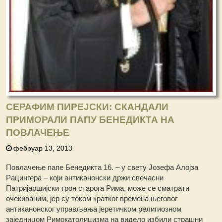
СЕРАФИМ ПИРЕЈСКИ: СКАНДАЛИ
ПРИМОРАЛИ ПАПУ БЕНЕДИКТА НА
ПОВЛАЧЕЊЕ
фебруар 13, 2013
Повлачење папе Бенедикта 16. – у свету Јозефа Алојза
Рацингера – који антиканонски држи свечасни
Патријаршијски трон старога Рима, може се сматрати
очекиваним, јер су током кратког времена његовог
антиканонског управљања јеретичком религиозном
заједницом Римокатолицизма на видело избили страшни