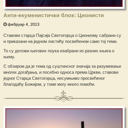
Анти-екуменистички блок: Ционисти
фебруар 4, 2013
Ставови старца Пајсија Светогорца о Ционизму сабрани су
и приказани на једном листићу посвећеном само тој теми.
То су делови његових поука изабрани из разних књига о
њему.
С обзиром да је тема од суштинског значаја за разумевање
многих догађања, и посебно односа према Цркви, ставови
једног Старца Светогорца, несумњиво просвећеног
благодаћу Божијом, у томе могу много помоћи.