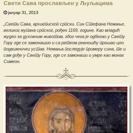
Свети Сава прослављен у Љуљацима
јануар 31, 2013
„Свети Сава, архиепископ српски. Син Стефана Немање,
великог жупана српског, рођен 1169. године. Као младић
жудео за духовним животом, због чега је одбегао у Свету
Гору где се замонашио и са ретком ревношћу прошао цео
подвижнички устав. Немања последује примеру сина, те и
сам дође у Свету Гору, где се замонаши и умре као монах
Симеон.