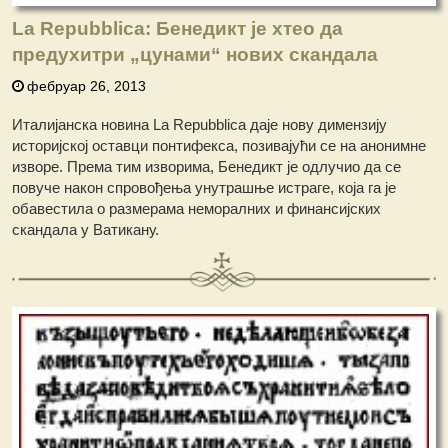
La Repubblica: Бенедикт је хтео да
предухитри „цунами“ нових скандала
фебруар 26, 2013
Италијанска новина La Repubblica даје нову димензију
историјској оставци понтифекса, позивајући се на анонимне
изворе. Према тим изворима, Бенедикт је одлучио да се
повуче након спровођења унутрашње истраге, која га је
обавестила о размерама неморалних и финансијских
скандала у Ватикану.