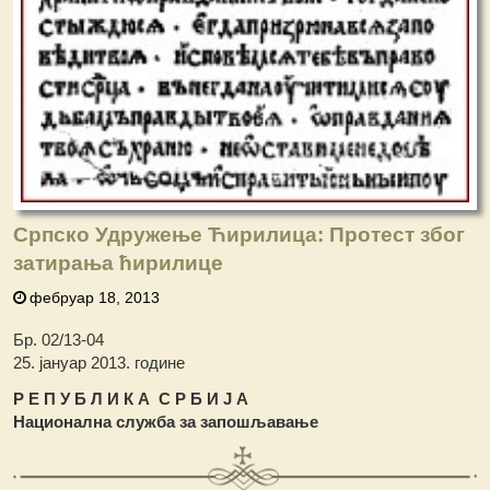
Српско Удружење Ћирилица: Протест због
затирања ћирилице
фебруар 18, 2013
Бр. 02/13-04
25. јануар 2013. године
Р Е П У Б Л И К А С Р Б И Ј А
Национална служба за запошљавање