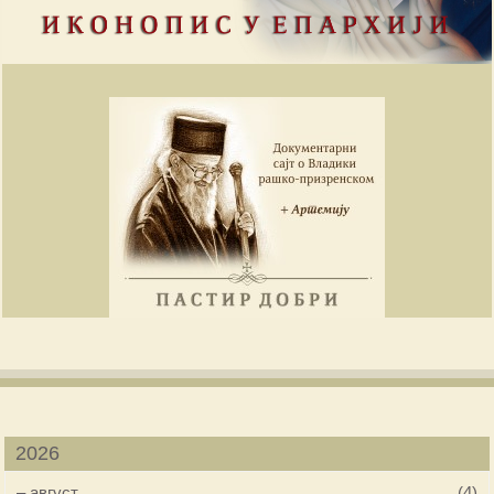
2026
–
август
(4)