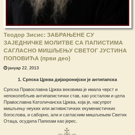
Теодор Зисис: ЗАБРАЊЕНЕ СУ
ЗАЈЕДНИЧКЕ МОЛИТВЕ СА ПАПИСТИМА
САГЛАСНО МИШЉЕЊУ СВЕТОГ ЈУСТИНА
ПОПОВИЋА (први део)
јануар 22, 2013
1. Српска Црква дијахронијски је антипапска
Српска Православна Црква вековима је имала чврст и
непоколебљив антипапистички став, као уосталом и цела
Православна Католичанска Црква, која је, насупрот
мишљењу неуких или активистичких екуменистичких
богослова, и саборно, али и сагласним мишљењем Светих
Отаца, осудила Папизам као јерес.