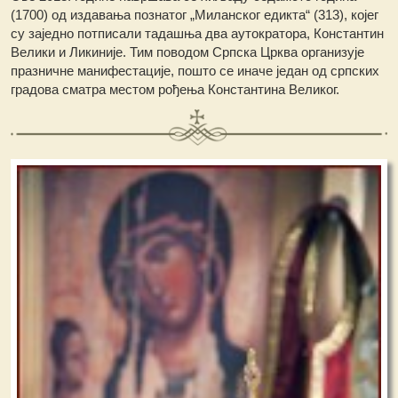
(1700) од издавања познатог „Миланског едикта“ (313), којег
су заједно потписали тадашња два аутократора, Константин
Велики и Ликиније. Тим поводом Српска Црква организује
празничне манифестације, пошто се иначе један од српских
градова сматра местом рођења Константина Великог.