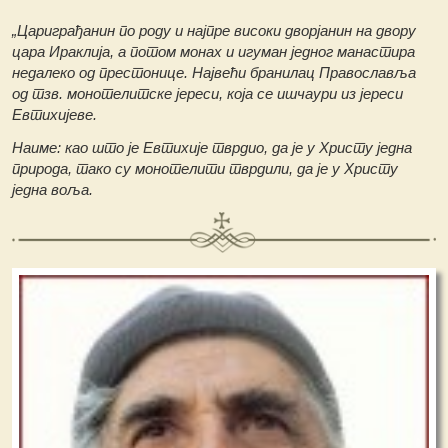
„Цариграђанин по роду и најпре високи дворјанин на двору
цара Ираклија, а потом монах и игуман једног манастира
недалеко од престонице. Највећи бранилац Православља
од тзв. монотелитске јереси, која се ишчаури из јереси
Евтихијеве.
Наиме: као што је Евтихије тврдио, да је у Христу једна
природа, тако су монотелити тврдили, да је у Христу
једна воља.