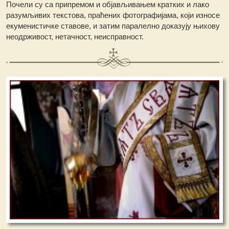
Почели су са припремом и објављивањем кратких и лако
разумљивих текстова, праћених фотографијама, који износе
екуменистичке ставове, и затим паралелно доказују њихову
неодрживост, нетачност, неисправност.