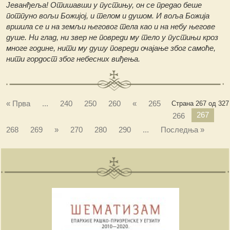
Јеванђеља! Отишавши у пустињу, он се предао беше
потпуно вољи Божијој, и телом и душом. И воља Божија
вршила се и на земљи његовог тела као и на небу његове
душе. Ни глад, ни звер не повреди му тело у пустињи кроз
многе године, нити му душу повреди очајање због самоће,
нити гордост због небесних виђења.
« Прва
...
240
250
260
«
265
Страна 267 од 327
267
266
268
269
»
270
280
290
...
Последња »