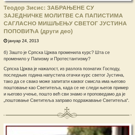
Теодор Зисис: ЗАБРАЊЕНЕ СУ
ЗАЈЕДНИЧКЕ МОЛИТВЕ СА ПАПИСТИМА
САГЛАСНО МИШЉЕЊУ СВЕТОГ ЈУСТИНА
ПОПОВИЋА (други део)
јануар 24, 2013
б) Зашто је Српска Црква променила курс? Шта се
променило у Папизму и Протестантизму?
Српска Црква је нажалост, из разлога познатих Господу,
последњих година напустила отачки курс светог Јустина,
тако да се свако може запитати каквог смисла има његово
поштовање као Светитеља, када се не следи његов пример
и његово учење, пошто већ сви знамо и проповедамо да је
„поштовање Светитеља заправо подражавање Светитеља“.