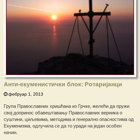
Анти-екуменистички блок: Ротаријанци
фебруар 1, 2013
Група Православних хришћана из Грчке, желећи да пружи
свој допринос обавештавању Православних верника о
суштини, циљевима, методима и генерално опасностима од
Екуменизма, одлучила се да то уради на један особен
начин.