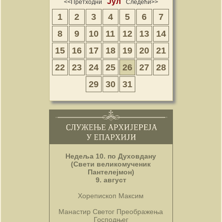
Јул
<<Претходни
Следећи>>
1
2
3
4
5
6
7
8
9
10
11
12
13
14
15
16
17
18
19
20
21
22
23
24
25
26
27
28
29
30
31
Недеља 10. по Духовдану
(Свети великомученик
Пантелејмон)
9. август
Хорепископ Максим
Манастир Светог Преображења
Господњег