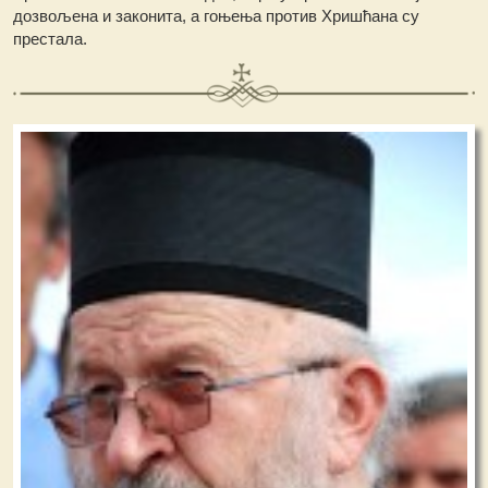
дозвољена и законита, а гоњења против Хришћана су
престала.