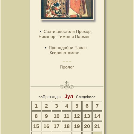
Свети апостоли Прохор,
Никанор, Тимон и Пармен
Преподобни Павле
Ксиропотамски
Пролог
Јул
<<Претходни
Следећи>>
1
2
3
4
5
6
7
8
9
10
11
12
13
14
15
16
17
18
19
20
21