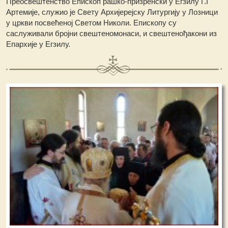
Преосвештенство Епископ рашко-призренски у Егзилу Г.Г
Артемије, служио је Свету Архијерејску Литургију у Лозници
у цркви посвећеној Светом Николи. Епископу су
саслуживали бројни свештеномонаси, и свештенођакони из
Епархије у Егзилу.