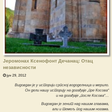
Јеромонах Ксенофонт Дечанац: Отац
независности
јун 29, 2012
Видовдан је у историји српској вододелница и мерило.
Он дели нашу историју на догађаје „пре Косова“
и на догађаје „после Косова“…
Видовдан је зенит над нашим главама,
али и темељ под нашим ногама.