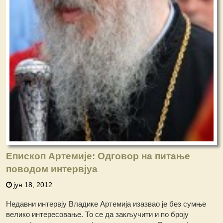
Епископ Артемије: Одговор на питање
поводом интервјуа
јун 18, 2012
Недавни интервју Владике Артемија изазвао је без сумње
велико интересовање. То се да закључити и по броју