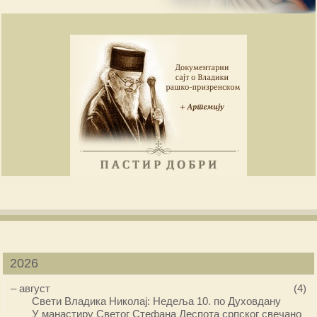
2026
–
август
(4)
Свети Владика Николај: Недеља 10. по Духовдану
У манастиру Светог Стефана Деспота српског свечано