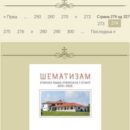
« Прва
...
250
260
270
«
272
Страна 274 од 327
274
273
275
276
»
280
290
300
...
Последња »