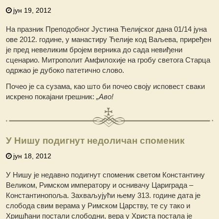
јун 19, 2012
На празник Преподобног Јустина Ћелијског дана 01/14 јуна
ове 2012. године, у манастиру Ћелије код Ваљева, приређен
је пред невеликим бројем верника до сада невиђени
сценарио. Митрополит Амфилохије на гробу светога Старца
одржао је дубоко патетично слово.
Почео је са сузама, као што би почео своју исповест сваки
искрено покајани грешник:
„Аво!
У Нишу подигнут недоличан споменик
јун 18, 2012
У Нишу је недавно подигнут споменик светом Константину
Великом, Римском императору и оснивачу Цариграда –
Константинопоља. Захваљујући њему 313. године дата је
слобода свим верама у Римском Царству, те су тако и
Хришћани постали слободни, вера у Христа постала је