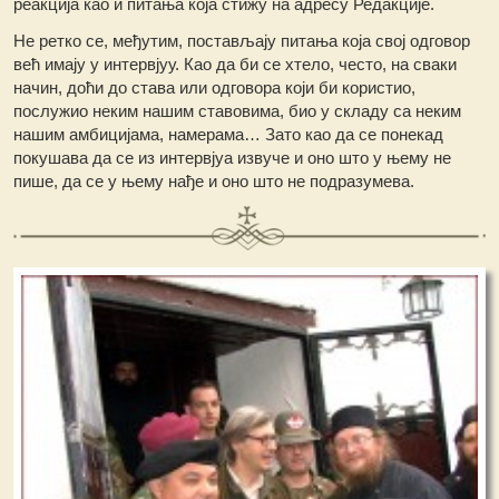
реакција као и питања која стижу на адресу Редакције.
Не ретко се, међутим, постављају питања која свој одговор
већ имају у интервјуу. Као да би се хтело, често, на сваки
начин, доћи до става или одговора који би користио,
послужио неким нашим ставовима, био у складу са неким
нашим амбицијама, намерама… Зато као да се понекад
покушава да се из интервјуа извуче и оно што у њему не
пише, да се у њему нађе и оно што не подразумева.