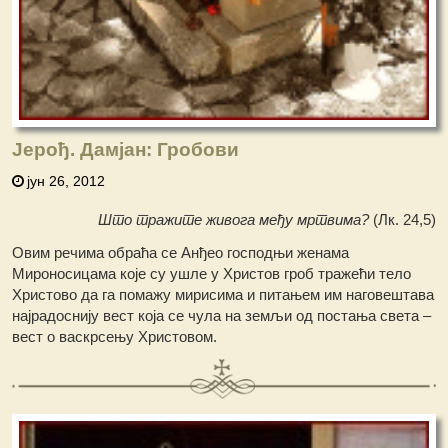
Јерођ. Дамјан: Гробови
јун 26, 2012
Што тражите живога међу мртвима?
(Лк. 24,5)
Овим речима обраћа се Анђео господњи женама
Мироносицама које су ушле у Христов гроб тражећи тело
Христово да га помажу мирисима и питањем им наговештава
најрадоснију вест која се чула на земљи од постања света –
вест о васкрсењу Христовом.