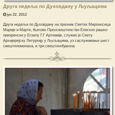
Друга недеља по Духовдану у Љуљацима
јун 22, 2012
Друга недеља по Духовдану на празник Светих Мироносица
Марије и Марте, Његово Преосвештенство Епископ рашко-
призренски у Егзилу Г.Г Артемије, служио је Свету
Архијерејску Литургију у Љуљацима, уз саслуживање шест
свештеномонаха, и три свештенођакона.