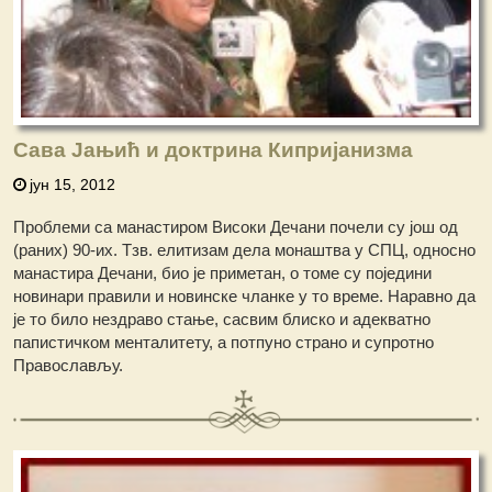
Сава Јањић и доктрина Кипријанизма
јун 15, 2012
Проблеми са манастиром Високи Дечани почели су још од
(раних) 90-их. Тзв. елитизам дела монаштва у СПЦ, односно
манастира Дечани, био је приметан, о томе су поједини
новинари правили и новинске чланке у то време. Наравно да
је то било нездраво стање, сасвим блиско и адекватно
папистичком менталитету, а потпуно страно и супротно
Православљу.