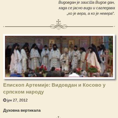
Видовдан је заиста Видов дан,
када се јасно види и сагледава
„ко је вера, а ко је невера“.
Епископ Артемије: Видовдан и Косово у
српском народу
јун 27, 2012
Духовна вертикала