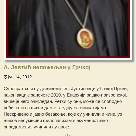
А. Јевтић непожељан у Грчкој
јун 14, 2012
Суноврат који су доживели тзв. Јустиновци у Грчкој Цркви,
након акције започете 2010. у Епархији рашко-призренској,
више је него очигледан. Ретки су они, може се слободно
рећи, који на њих и даље гледају са симпатијама.
Нескривено и јавно безакоње, које су учинили и чине, уз
њихов несумњиви филопапизам и екуменистичко
опредељење, учинили су своје.