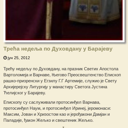
Трећа недеља по Духовдану у Барајеву
јун 25, 2012
Трећу недељу по Духовдану, на празник Светих Апостола
Вартоломеја и Варнаве, Његово Преосвештенство Епископ
рашко-призренски у Егзилу Г.Г Артемије, служио је Свету
Архијерејску Литургију у манастиру Светога Јустина
Ћелијског у Барајеву.
Епископу су саслуживали протосинђел Варнава,
протосинђел Наум, и протосинђел Иринеј, јеромонаси:
Максим, Јован и Хризостом као и јерођакони Дамјан и
Паладије, ђакон Жељко и свештеник Жељко.