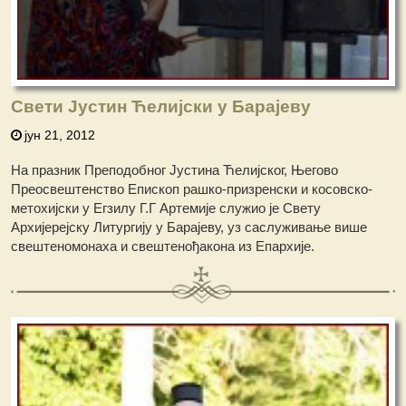
Свети Јустин Ћелијски у Барајеву
јун 21, 2012
На празник Преподобног Јустина Ћелијског, Његово
Преосвештенство Епископ рашко-призренски и косовско-
метохијски у Егзилу Г.Г Артемије служио је Свету
Архијерејску Литургију у Барајеву, уз саслуживање више
свештеномонаха и свештенођакона из Епархије.