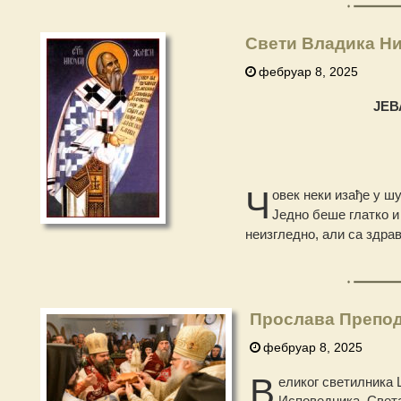
Свети Владика Ни
фебруар 8, 2025
ЈЕ
Ч
овек неки изађе у шу
Једно беше глатко и
неизгледно, али са здра
Прослава Препод
фебруар 8, 2025
В
еликог светилника
Исповедника, Света