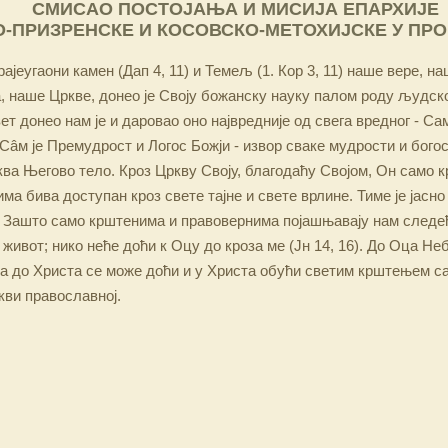
СМИСАО ПОСТОЈАЊА И МИСИЈА ЕПАРХИЈЕ
-ПРИЗРЕНСКЕ И КОСОВСКО-МЕТОХИЈСКЕ У ПР
ајеугаони камен (Дап 4, 11) и Темељ (1. Кор 3, 11) наше вере, н
 наше Цркве, донео је Своју божанску науку палом роду људско
ет донео нам је и даровао оно највредније од свега вредног - Са
Сâм је Премудрост и Логос Божји - извор сваке мудрости и бого
ква Његово тело. Кроз Цркву Своју, благодаћу Својом, Он само 
а бива доступан кроз свете тајне и свете врлине. Тиме је јасно
 Зашто само крштенима и правовернима појашњавају нам следећ
 живот; нико неће доћи к Оцу до кроза ме (Јн 14, 16). До Оца Не
 а до Христа се може доћи и у Христа обући светим крштењем с
кви православној.