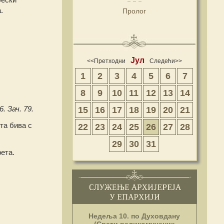
.
Пролог
Јул
<<Претходни
Следећи>>
1
2
3
4
5
6
7
8
9
10
11
12
13
14
. Зач. 79.
15
16
17
18
19
20
21
та бива с
22
23
24
25
26
27
28
29
30
31
рета.
Недеља 10. по Духовдану