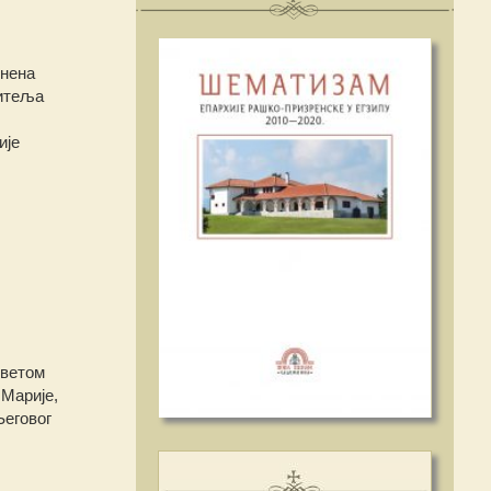
мнена
читеља
ије
Светом
Марије,
Његовог