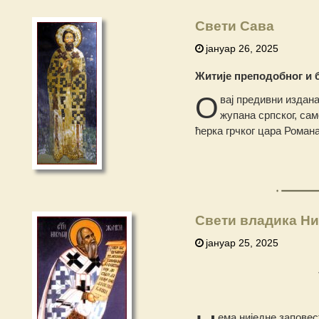
Свети Сава
јануар 26, 2025
Житије преподобног и 
О
вај предивни издана
жупана српског, са
ћерка грчког цара Роман
Свети владика Ни
јануар 25, 2025
ема ниједне заповест