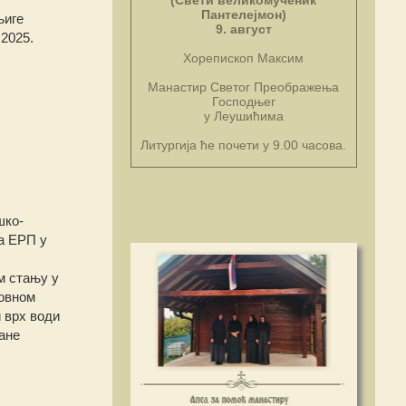
(Свети великомученик
Пантелејмон)
њиге
9. август
2025.
Хорепископ Максим
Манастир Светог Преображења
Господњег
у Леушићима
Литургија ће почети у 9.00 часова.
шко-
а ЕРП у
м стању у
ховном
и врх води
ане