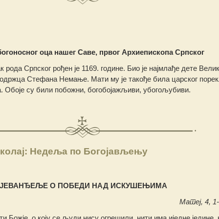
богоносног оца нашег Саве, првог Архиепископа Српског
к рода Српског рођен је 1169. године. Био је најмлађе дете Велик
модржца Стефана Немање. Мати му је такође била царског порек
а. Обоје су били побожни, богобојажљиви, убогољубиви.
колај: Недеља пo Богојављењу
ЈЕВАНЂЕЉЕ О ПОБЕДИ НАД ИСКУШЕЊИМА
Матеј, 4, 1-
и Божје, о коју се људи нису огрешили, нити има иједне једине, 