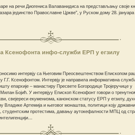
варе на речи Диогениса Валаванидиса на представљању своје к
азара јединство Православне Цркве”, у Руском дому 28. јануара 
па Ксенофонта инфо-служби ЕРП у егзилу
оносимо интервју са Његовим Преосвештенством Епископом ра
лу Г.Г. Ксенофонтом. Интервју је направила информативна служб
едишту епархије – манастиру Пресвете Богородице Тројеручице у
 Милан Бојић. У интервјуу Епископ Ксенофонт говори о тренутно
кви, свејереси екуменизма, канонском статусу ЕРП у егзилу, ду
ону Владике Артемија и његовог монаштва, политици коју државн
и, студентским протестима, давању аутокефалности МПЦ од стр
интелигенцији…