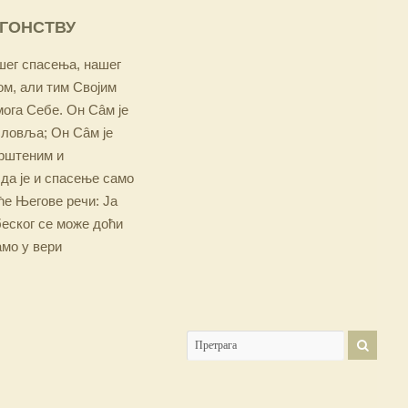
ОГОНСТВУ
ашег спасења, нашег
м, али тим Својим
мога Себе. Он Сâм је
словља; Он Сâм је
крштеним и
 да је и спасење само
е Његове речи: Ја
беског се може доћи
амо у вери