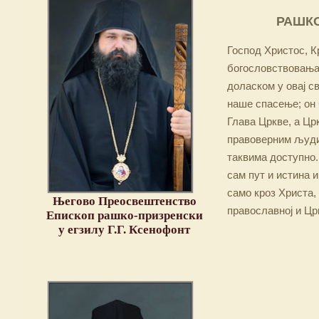
РАШКО
Господ Христос, Кр
богословствовања,
доласком у овај св
наше спасење; он 
Глава Цркве, а Цр
правоверним људим
таквима доступно.
сам пут и истина и
само кроз Христа,
Његово Преосвештенство
православној и Цр
Епископ рашко-призренски
у егзилу Г.Г. Ксенофонт