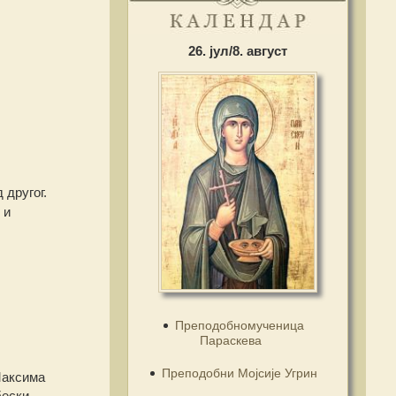
26. јул/8. август
 другог.
 и
Преподобномученица
Параскева
Преподобни Мојсије Угрин
Максима
бески