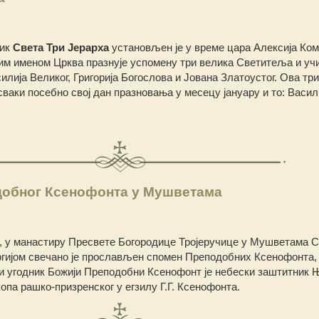
ник
Света Три Јерарха
установљен је у време цара Алексија Ко
 тим именом Црква празнује успомену три велика Светитеља и у
илија Великог, Григорија Богослова и Јована Златоустог. Ова три
ваки посебно свој дан празновања у месецу јануару и то: Васил
обног Ксенофонта у Мушветама
а, у манастиру Пресвете Богородице Тројеручице у Мушветама 
ргијом свечано је прослављен спомен Преподобних Ксенофонта, 
ни угодник Божији Преподобни Ксенофонт је небески заштитник 
па рашко-призренског у егзилу Г.Г. Ксенофонта.