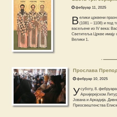
фебруар 11, 2025
В
елики црквени праз
(1081 – 1108) и под
васељене из IV века: Вас
Светитеља Цркве имају с
Велики 1.
Прослава Препод
фебруар 10, 2025
У
суботу, 8. фебруар
Архијерејском Литу
Јована и Аркадија. Див
Преосвештенства Еписко