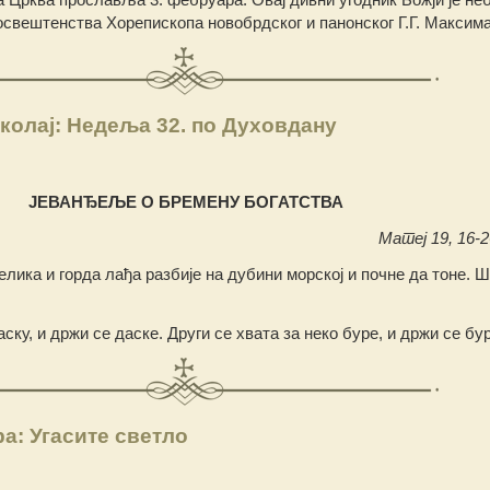
свештенства Хорепископа новобрдског и панонског Г.Г. Максима
колај: Недеља 32. по Духовдану
ЈЕВАНЂЕЉЕ О БРЕМЕНУ БОГАТСТВА
Матеј 19, 16-26
елика и горда лађа разбије на дубини морској и почне да тоне. Ш
аску, и држи се даске. Други се хвата за неко буре, и држи се бу
а: Угасите светло