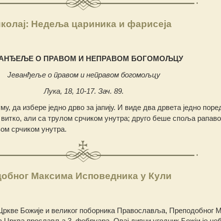
колај: Недеља цариника и фарисеја
ВАНЂЕЉЕ O ПРАВОМ И НЕПРАВОМ БОГОМОЉЦУ
Јеванђеље о правом и неправом богомољцу
Лука, 18, 10-17. Зач. 89.
му, да избере једно дрво за јапију. И виде два дрвета једно поред
 витко, али са трулом срчиком унутра; друго беше споља рапаво
вом срчиком унутра.
обног Максима Исповедника у Кули
 Цркве Божије и великог поборника Православља, Преподобног 
 Црква прославља 3. фебруара. Овај дивни угодник Божји је не