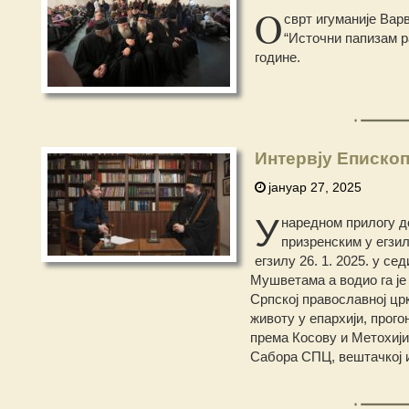
O
сврт игуманије Вар
“Источни папизам р
године.
Интервју Еписко
јануар 27, 2025
У
наредном прилогу д
призренским у егзи
егзилу 26. 1. 2025. у с
Мушветама а водио га је
Српској православној цр
животу у епархији, прог
према Косову и Метохиј
Сабора СПЦ, вештачкој 