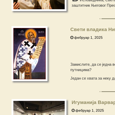
заштитник Његовог Прео
Свети владика Ни
фебруар 1, 2025
Замислите, да се једна в
путницима?
Један се хвата за неку д
Игуманија Варвар
фебруар 1, 2025