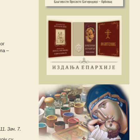
ог
ла –
11. Зач. 7.
коју су