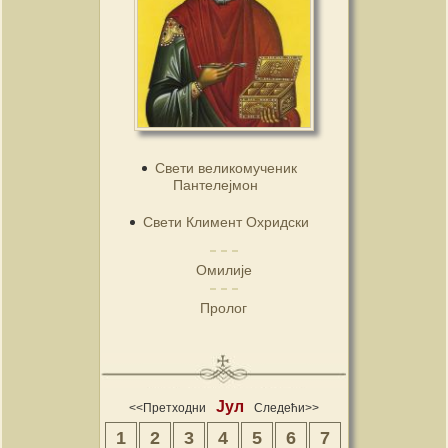
Свети великомученик
Пантелејмон
Свети Климент Охридски
Омилије
Пролог
Јул
<<Претходни
Следећи>>
1
2
3
4
5
6
7