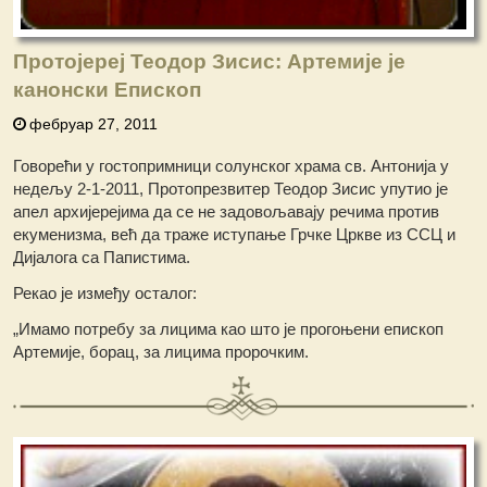
Протојереј Теодор Зисис: Артемије је
канонски Епископ
фебруар 27, 2011
Говорећи у гостопримници солунског храма св. Антонија у
недељу 2-1-2011, Протопрезвитер Теодор Зисис упутио је
апел архијерејима да се не задовољавају речима против
екуменизма, већ да траже иступање Грчке Цркве из ССЦ и
Дијалога са Папистима.
Рекао је између осталог:
„Имамо потребу за лицима као што је прогоњени епископ
Артемије, борац, за лицима пророчким.