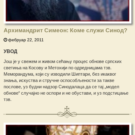
Архимандрит Симеон: Коме служи Синод?
фебруар 22, 2011
УВОД
Још је у свежем и живом сећању процес обнове српских
светиња на Косову и Метохији по одредницама тзв.
Меморандума, који су изводили Шиптари, без икаквог
знања, искуства и стручне оспособљености за такве
послове, уз будни надзор Синодалаца да се тај „модел
обнове“ случајно не оспори и не обустави, и уз подстицање
тзв.