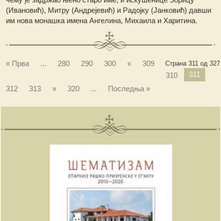
(Ивановић), Митру (Андрејевић) и Радојку (Јанковић) давши
им нова монашка имена Ангелина, Михаила и Харитина.
« Прва
...
280
290
300
«
309
Страна 311 од 327
311
310
312
313
»
320
...
Последња »