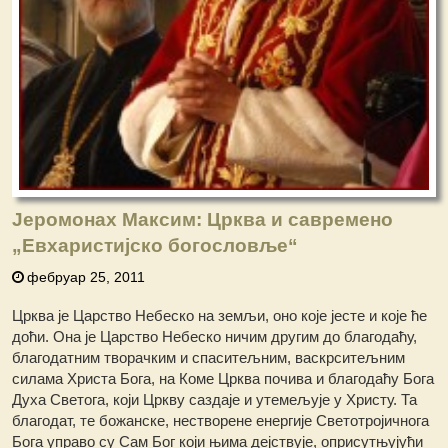
Јеромонах Максим: Црква и савремено
„Евхаристијско богословље“
фебруар 25, 2011
Црква је Царство Небеско на земљи, оно које јесте и које ће
доћи. Она је Царство Небеско ничим другим до благодаћу,
благодатним творачким и спаситељним, васкрситељним
силама Христа Бога, на Коме Црква почива и благодаћу Бога
Духа Светога, који Цркву саздаје и утемељује у Христу. Та
благодат, те божанске, нестворене енергије Светотројичнога
Бога управо су Сам Бог који њима дејствује, оприсутњујући