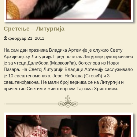
Сретење – Литургија
фебруар 21, 2011
На сам дан празника Владика Артемије је служио Свету
Архијерејску Литургију. Пред почетак Литургије рукопроизвео
је за чтеца Далибора (Марковића), богослова из Новог
Пазара. На Светој Литургији Владици Артемију саслуживало
је 10 свештеномонаха, Јереј Небојша (Стевић) и 3
свештенођакона. Не мали број верника се на Литургији и
причестио Светим и животворним Тајнама Христовим.