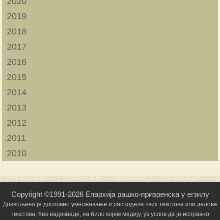
2020
2019
2018
2017
2016
2015
2014
2013
2012
2011
2010
Copyright ©1991-2026 Епархија рашко-призренска у егзилу
Дозвољено је дословно умножавање и расподела свих текстова или делова
текстова, без надокнаде, на било којем медију, уз услов да је исправно