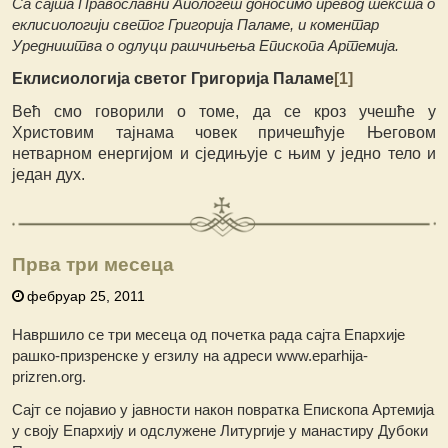
Са сајта Православни Апологет доносимо превод текста о
еклисиологији светог Григорија Паламе, и коментар
Уредништва о одлуци рашчињења Епископа Артемија.
Еклисиологија светог Григорија Паламе
[1]
Већ смо говорили о томе, да се кроз учешће у
Христовим тајнама човек причешћује Његовом
нетварном енергијом и сједињује с њим у једно тело и
један дух.
Прва три месеца
фебруар 25, 2011
Навршило се три месеца од почетка рада сајта Епархије
рашко-призренске у егзилу на адреси www.eparhija-
prizren.org.
Сајт се појавио у јавности након повратка Епископа Артемија
у своју Епархију и одслужене Литургије у манастиру Дубоки