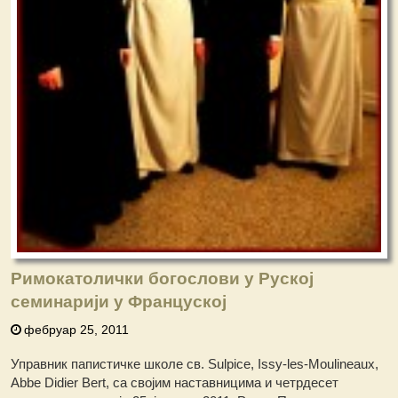
Римокатолички богослови у Руској
семинарији у Француској
фебруар 25, 2011
Управник папистичке школе св. Sulpice, Issy-les-Moulineaux,
Abbe Didier Bert, са својим наставницима и четрдесет