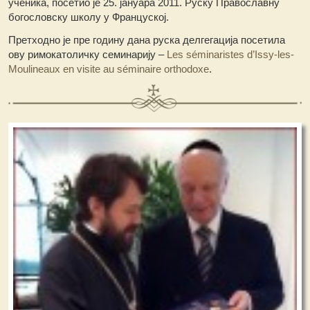
ученика, посетио је 25. јануара 2011. Руску Православну
богословску школу у Француској.
Претходно је пре годину дана руска делгегација посетила
ову римокатоличку семинарију –
Les séminaristes d’Issy-les-
Moulineaux en visite au séminaire orthodoxe
.