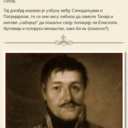
Поток.
Тај догађај изазвао је узбуну међу Синодалцима и
Патријархом, те се они нису либили да замоле Тачија и
његове „саборце“ да пошаље своју полицију на Епископа
Артемија и голоруко монаштво, како би их (коначно?)