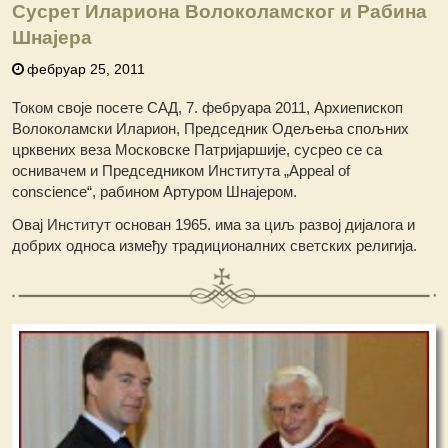
Сусрет Илариона Волоколамског и Рабина
Шнајера
фебруар 25, 2011
Током своје посете САД, 7. фебруара 2011, Архиепископ
Волоколамски Иларион, Председник Одељења спољних
црквених веза Московске Патријаршије, сусрео се са
оснивачем и Председником Института „Appeal of
conscience“, рабином Артуром Шнајером.
Овај Институт основан 1965. има за циљ развој дијалога и
добрих односа између традиционалних светских религија.