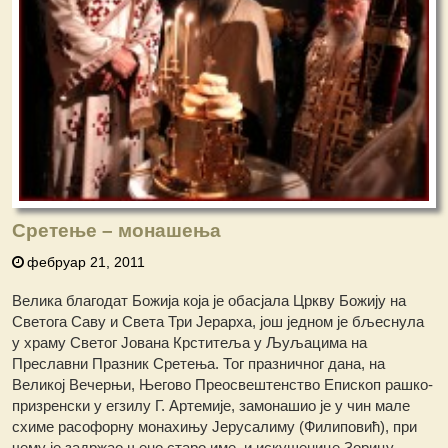
Сретење – монашења
фебруар 21, 2011
Велика благодат Божија која је обасјала Цркву Божију на
Светога Саву и Света Три Јерарха, још једном је бљеснула
у храму Светог Јована Крститеља у Љуљацима на
Преславни Празник Сретења. Тог празничног дана, на
Великој Вечерњи, Његово Преосвештенство Епископ рашко-
призренски у егзилу Г. Артемије, замонашио је у чин мале
схиме расофорну монахињу Јерусалиму (Филиповић), при
чему је задржао њено старо име, и искушенице Зорицу