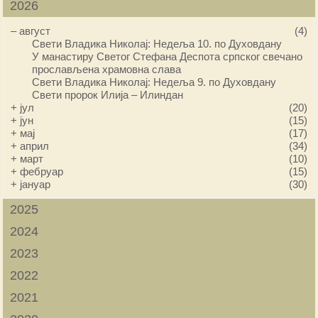
2026
–
август
(4)
Свети Владика Николај: Недеља 10. по Духовдану
У манастиру Светог Стефана Деспота српског свечано
прослављена храмовна слава
Свети Владика Николај: Недеља 9. по Духовдану
Свети пророк Илија – Илиндан
+
јул
(20)
+
јун
(15)
+
мај
(17)
+
април
(34)
+
март
(10)
+
фебруар
(15)
+
јануар
(30)
2025
2024
2023
2022
2021