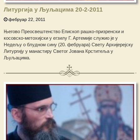
Литургија у Љуљацима 20-2-2011
фебруар 22, 2011
Његово Преосвештенство Епископ рашко-призренски и
косовско-метохијски у егзилу Г. Артемије служио је у
Недељу о блудном сину (20. фебруара) Свету Архијерејску
Литургију у манастиру Светог Јована Крститеља у
Љуљацима.