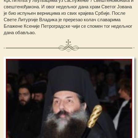
Крститеља у Љуљацима уз саслужење 7 свештеномонаха и
свештенођакона. И овог недељног дана храм Светог Јована
је био испуњен верницима из свих крајева Србије. После
Свете Литургије Владика је пререзао колач славарима
Блажене Ксеније Петроградске чији се спомен тог недељног
дана обављао.