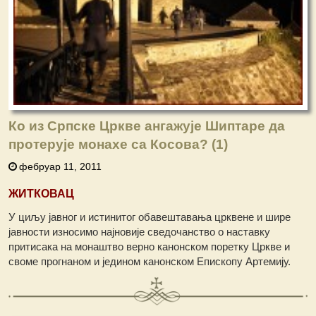
Ко из Српске Цркве ангажује Шиптаре да
протерује монахе са Косова? (1)
фебруар 11, 2011
ЖИТКОВАЦ
У циљу јавног и истинитог обавештавања црквене и шире
јавности износимо најновије сведочанство о наставку
притисака на монаштво верно канонском поретку Цркве и
своме прогнаном и једином канонском Епископу Артемију.