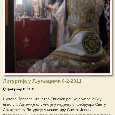
Литургија у Љуљацима 6-2-2011
фебруар 8, 2011
Његово Преосвештенство Епископ рашко-призренски у
егзилу Г. Артемије служио је у недељу 6. фебруара Свету
Архијерејску Литургију у манастиру Светог Јована