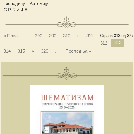
Господину г. Артемију
С Р Б И Ј А
« Прва
...
290
300
310
«
311
Страна 313 од 327
313
312
314
315
»
320
...
Последња »