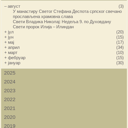
–
август
(3)
У манастиру Светог Стефана Деспота српског свечано
прослављена храмовна слава
Свети Владика Николај: Недеља 9. по Духовдану
Свети пророк Илија – Илиндан
+
јул
(20)
+
јун
(15)
+
мај
(17)
+
април
(34)
+
март
(10)
+
фебруар
(15)
+
јануар
(30)
2025
2024
2023
2022
2021
2020
2019