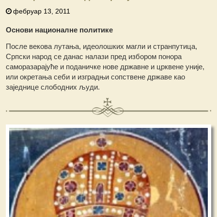
фебруар 13, 2011
Основи националне политике
После векова лутања, идеолошких магли и странпутица,
Српски народ се данас налази пред избором понора
саморазарајуће и поданичке нове државне и црквене уније,
или окретања себи и изградњи сопствене државе као
заједнице слободних људи.