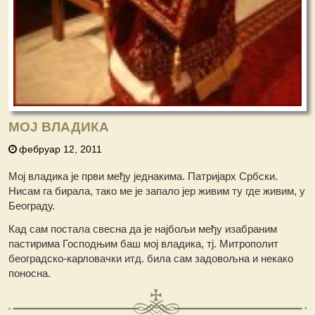
МОЈ ВЛАДИКА
фебруар 12, 2011
Мој владика је први међу једнакима. Патријарх Србски.
Нисам га бирала, тако ме је запало јер живим ту где живим, у
Београду.
Кад сам постала свесна да је најбољи међу изабраним
пастирима Господњим баш мој владика, тј. Митрополит
београдско-карловачки итд. била сам задовољна и некако
поносна.