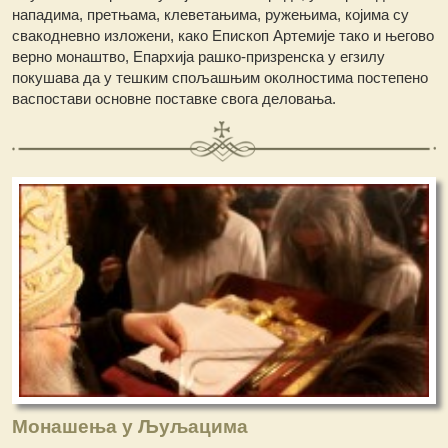
нападима, претњама, клеветањима, ружењима, којима су
свакодневно изложени, како Епископ Артемије тако и његово
верно монаштво, Епархија рашко-призренска у егзилу
покушава да у тешким спољашњим околностима постепено
васпостави основнe поставке свога деловања.
Монашења у Љуљацима