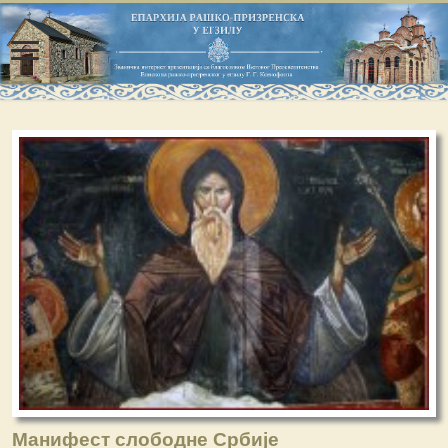
Манифест слободне Србије