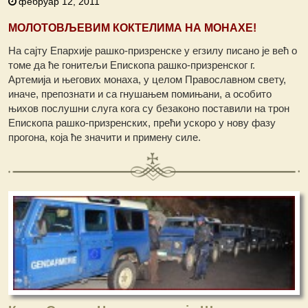
фебруар 12, 2011
МОЛОТОВЉЕВИМ КОКТЕЛИМА НА МОНАХЕ!
На сајту Епархије рашко-призренске у егзилу писано је већ о
томе да ће гонитељи Епископа рашко-призренског г.
Артемија и његових монаха, у целом Православном свету,
иначе, препознати и са гнушањем помињани, а особито
њихов послушни слуга кога су безаконо поставили на трон
Епископа рашко-призренских, прећи ускоро у нову фазу
прогона, која ће значити и примену силе.