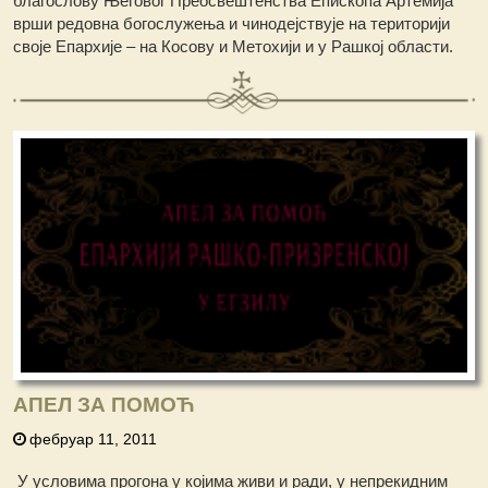
благослову Његовог Преосвештенства Епископа Артемија
врши редовна богослужења и чинодејствује на територији
своје Епархије – на Косову и Метохији и у Рашкој области.
АПЕЛ ЗА ПОМОЋ
фебруар 11, 2011
У условимa прогона у којима живи и ради, у непрекидним