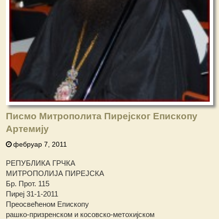
Писмо Митрополита Пирејског Епископу
Артемију
фебруар 7, 2011
РЕПУБЛИКА ГРЧКА
МИТРОПОЛИЈА ПИРЕЈСКА
Бр. Прот. 115
Пиреј 31-1-2011
Преосвећеном Епископу
рашко-призренском и косовско-метохијском