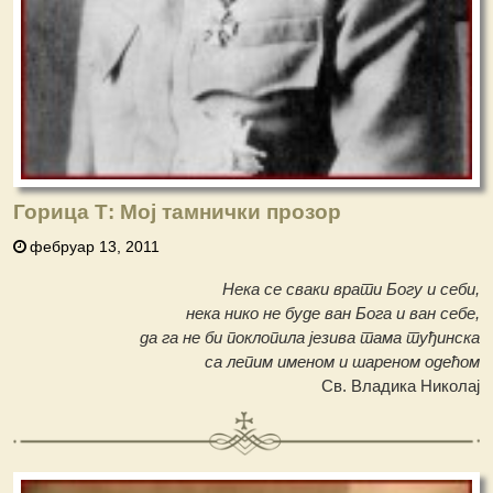
Горица Т: Мој тамнички прозор
фебруар 13, 2011
Нека се сваки врати Богу и себи,
нека нико не буде ван Бога и ван себе,
да га не би поклопила језива тама туђинска
са лепим именом и шареном одећом
Св. Владика Николај