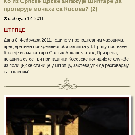
Ко из Српске Цркве ангажује Шиптаре да
протерује монахе са Косова? (2)
фебруар 12, 2011
ШТРПЦЕ
Дана 8. Фебруара 2011. године у преподневним часовима,
пред вратима привременог обиталишта у Штрпцу прогнане
братије из манастира Светих Архангела код Призрена,
појавила су се три припадника Косовске полицијске службе
из полицијске станице у Штрпцу, захтевајући да разговарају
са „главним“.