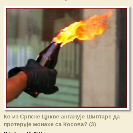
Ко из Српске Цркве ангажује Шиптаре да
протерује монахе са Косова? (3)