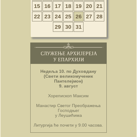
15
16
17
18
19
20
21
22
23
24
25
26
27
28
29
30
31
Недеља 10. по Духовдану
(Свети великомученик
Пантелејмон)
9. август
Хорепископ Максим
Манастир Светог Преображења
Господњег
у Леушићима
Литургија ће почети у 9.00 часова.