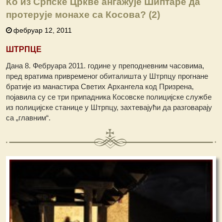
Ко из Српске Цркве ангажује Шиптаре да
протерује монахе са Косова? (2)
фебруар 12, 2011
ШТРПЦЕ
Дана 8. Фебруара 2011. године у преподневним часовима,
пред вратима привременог обиталишта у Штрпцу прогнане
братије из манастира Светих Архангела код Призрена,
појавила су се три припадника Косовске полицијске службе
из полицијске станице у Штрпцу, захтевајући да разговарају
са „главним“.