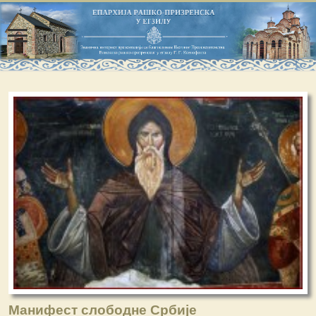
Манифест слободне Србије