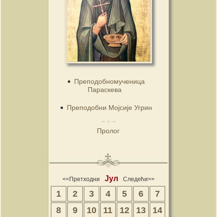
Преподобномученица
Параскева
Преподобни Мојсије Угрин
Пролог
Јул
<<Претходни
Следећи>>
1
2
3
4
5
6
7
8
9
10
11
12
13
14