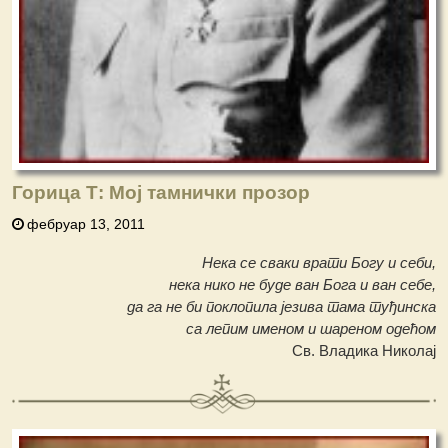
Горица Т: Мој тамнички прозор
фебруар 13, 2011
Нека се сваки врати Богу и себи,
нека нико не буде ван Бога и ван себе,
да га не би поклопила језива тама туђинска
са лепим именом и шареном одећом
Св. Владика Николај