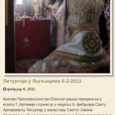
Литургија у Љуљацима 6-2-2011
фебруар 8, 2011
Његово Преосвештенство Епископ рашко-призренски у
егзилу Г. Артемије служио је у недељу 6. фебруара Свету
Архијерејску Литургију у манастиру Светог Јована