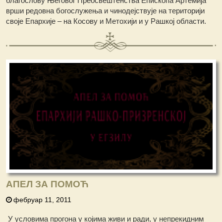
благослову Његовог Преосвештенства Епископа Артемија
врши редовна богослужења и чинодејствује на територији
своје Епархије – на Косову и Метохији и у Рашкој области.
АПЕЛ ЗА ПОМОЋ
фебруар 11, 2011
У условимa прогона у којима живи и ради, у непрекидним