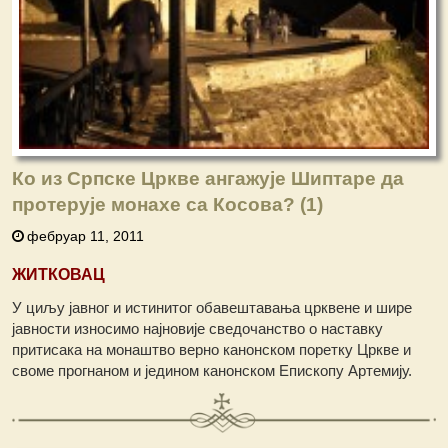
Ко из Српске Цркве ангажује Шиптаре да
протерује монахе са Косова? (1)
фебруар 11, 2011
ЖИТКОВАЦ
У циљу јавног и истинитог обавештавања црквене и шире
јавности износимо најновије сведочанство о наставку
притисака на монаштво верно канонском поретку Цркве и
своме прогнаном и једином канонском Епископу Артемију.