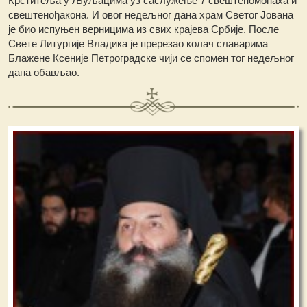
Крститеља у Љуљацима уз саслужење 7 свештеномонаха и
свештенођакона. И овог недељног дана храм Светог Јована
је био испуњен верницима из свих крајева Србије. После
Свете Литургије Владика је пререзао колач славарима
Блажене Ксеније Петроградске чији се спомен тог недељног
дана обављао.