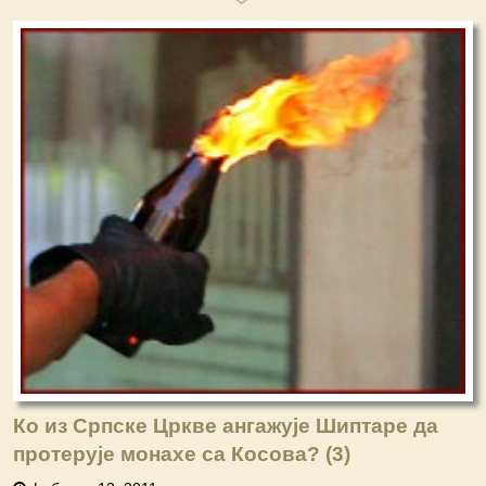
Ко из Српске Цркве ангажује Шиптаре да
протерује монахе са Косова? (3)