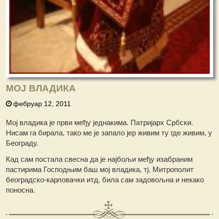
МОЈ ВЛАДИКА
фебруар 12, 2011
Мој владика је први међу једнакима. Патријарх Србски.
Нисам га бирала, тако ме је запало јер живим ту где живим, у
Београду.
Кад сам постала свесна да је најбољи међу изабраним
пастирима Господњим баш мој владика, тј. Митрополит
београдско-карловачки итд. била сам задовољна и некако
поносна.