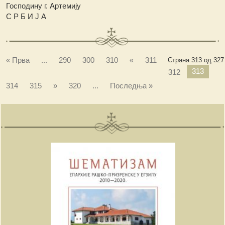
Господину г. Артемију
С Р Б И Ј А
« Прва
...
290
300
310
«
311
Страна 313 од 327
313
312
314
315
»
320
...
Последња »