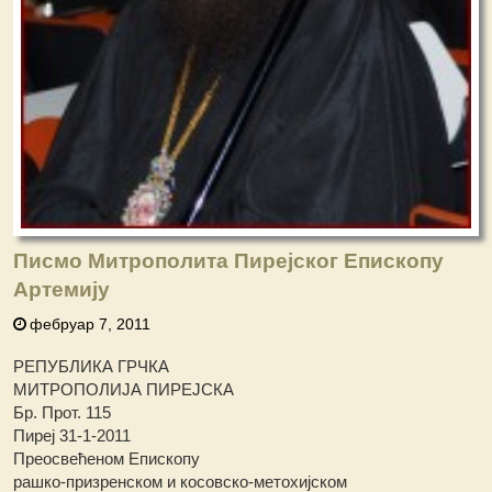
Писмо Митрополита Пирејског Епископу
Артемију
фебруар 7, 2011
РЕПУБЛИКА ГРЧКА
МИТРОПОЛИЈА ПИРЕЈСКА
Бр. Прот. 115
Пиреј 31-1-2011
Преосвећеном Епископу
рашко-призренском и косовско-метохијском