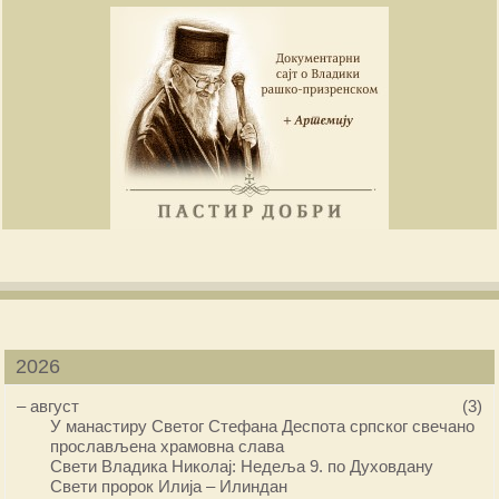
2026
–
август
(3)
У манастиру Светог Стефана Деспота српског свечано
прослављена храмовна слава
Свети Владика Николај: Недеља 9. по Духовдану
Свети пророк Илија – Илиндан