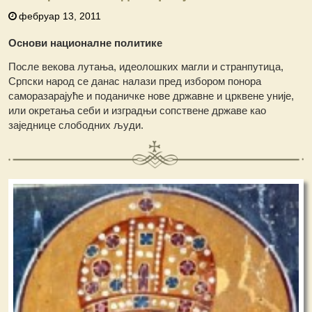
фебруар 13, 2011
Основи националне политике
После векова лутања, идеолошких магли и странпутица,
Српски народ се данас налази пред избором понора
саморазарајуће и поданичке нове државне и црквене уније,
или окретања себи и изградњи сопствене државе као
заједнице слободних људи.