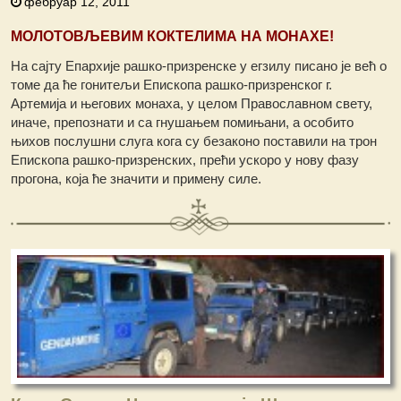
фебруар 12, 2011
МОЛОТОВЉЕВИМ КОКТЕЛИМА НА МОНАХЕ!
На сајту Епархије рашко-призренске у егзилу писано је већ о
томе да ће гонитељи Епископа рашко-призренског г.
Артемија и његових монаха, у целом Православном свету,
иначе, препознати и са гнушањем помињани, а особито
њихов послушни слуга кога су безаконо поставили на трон
Епископа рашко-призренских, прећи ускоро у нову фазу
прогона, која ће значити и примену силе.