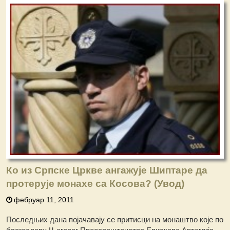
Ко из Српске Цркве ангажује Шиптаре да
протерује монахе са Косова? (Увод)
фебруар 11, 2011
Последњих дана појачавају се притисци на монаштво које по