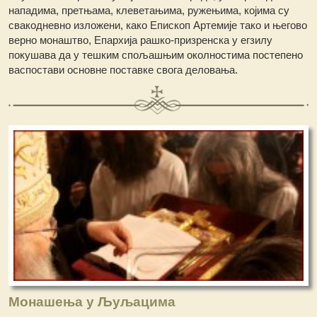
нападима, претњама, клеветањима, ружењима, којима су
свакодневно изложени, како Епископ Артемије тако и његово
верно монаштво, Епархија рашко-призренска у егзилу
покушава да у тешким спољашњим околностима постепено
васпостави основнe поставке свога деловања.
Монашења у Љуљацима