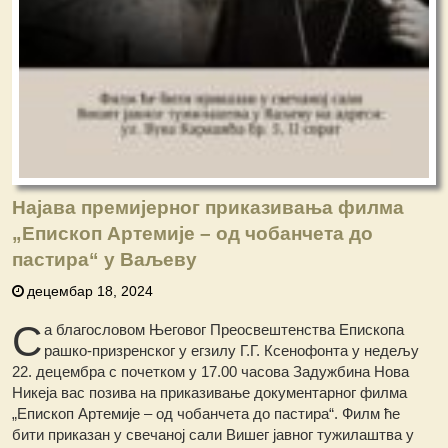
Најава премијерног приказивања филма
„Епископ Артемије – од чобанчета до
пастира“ у Ваљеву
децембар 18, 2024
С
а благословом Његовог Преосвештенства Епископа
рашко-призренског у егзилу Г.Г. Ксенофонта у недељу
22. децембра с почетком у 17.00 часова Задужбина Нова
Никеја вас позива на приказивање документарног филма
„Епископ Артемије – од чобанчета до пастира“. Филм ће
бити приказан у свечаној сали Вишег јавног тужилаштва у