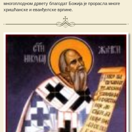
многоплодном дрвету благодат Божија је прорасла многе
хришћанске и еванђелске врлине.