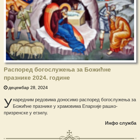
Распоред богослужења за Божићне
празнике 2024. године
децембар 28, 2024
У
наредним редовима доносимо распоред богослужења за
Божићне празнике у храмовима Епархије рашко-
призренске у егзилу.
Инфо служба