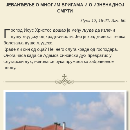
ЈЕВАНЂЕЉЕ О МНОГИМ БРИГАМА И О ИЗНЕНАДНОЈ
СМРТИ
Лука 12, 16-21. Зач. 66.
Г
оспод Исус Христос дошао је међу људе да излечи
душу људску од крадљивости. Јер је крадљивост тешка
болезања душе људске.
Краде ли син од оца? Не; него слуга краде од господара.
Онога часа када се Адамов синовски дух превратио у
слугарски дух, његова се рука пружила ка забрањеном
плоду.