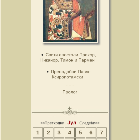
Свети апостоли Прохор,
Никанор, Тимон и Пармен
Преподобни Павле
Ксиропотамски
Пролог
Јул
<<Претходни
Следећи>>
1
2
3
4
5
6
7