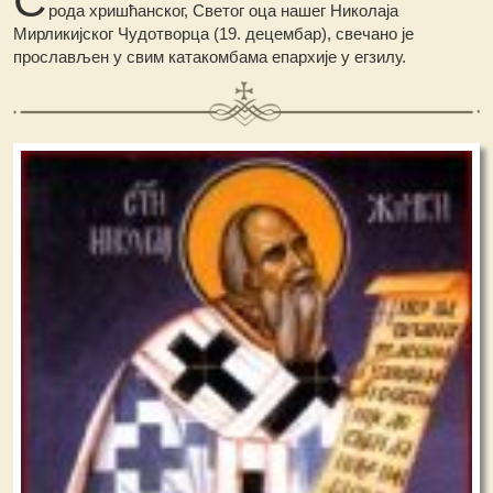
рода хришћанског, Светог оца нашег Николаја
Мирликијског Чудотворца (19. децембар), свечано је
прослављен у свим катакомбама епархије у егзилу.