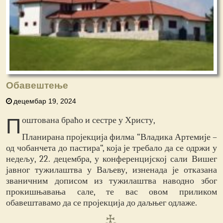
Обавештење
децембар 19, 2024
П
оштована браћо и сестре у Христу,
Планирана пројекција филма “Владика Артемије –
од чобанчета до пастира“, која је требало да се одржи у
недељу, 22. децембра, у конференцијској сали Вишег
јавног тужилаштва у Ваљеву, изненада је отказана
званичним дописом из тужилаштва наводно због
прокишњавања сале, те вас овом приликом
обавештавамо да се пројекција до даљњег одлаже.