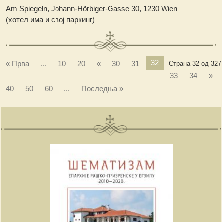
Am Spiegeln, Johann-Hörbiger-Gasse 30, 1230 Wien
(хотел има и свој паркинг)
32
« Прва
...
10
20
«
30
31
Страна 32 од 327
33
34
»
40
50
60
...
Последња »