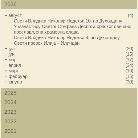
2026
–
август
(4)
Свети Владика Николај: Недеља 10. по Духовдану
У манастиру Светог Стефана Деспота српског свечано
прослављена храмовна слава
Свети Владика Николај: Недеља 9. по Духовдану
Свети пророк Илија – Илиндан
+
јул
(20)
+
јун
(15)
+
мај
(17)
+
април
(34)
+
март
(10)
+
фебруар
(15)
+
јануар
(30)
2025
2024
2023
2022
2021