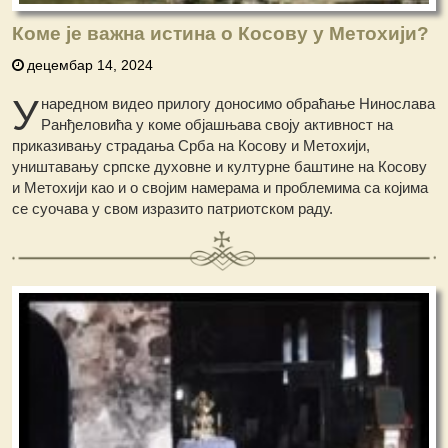
Коме је важна истина о Косову у Метохији?
децембар 14, 2024
У
наредном видео прилогу доносимо обраћање Нинослава
Ранђеловића у коме објашњава своју активност на
приказивању страдања Срба на Косову и Метохији,
уништавању српске духовне и културне баштине на Косову
и Метохији као и о својим намерама и проблемима са којима
се суочава у свом изразито патриотском раду.