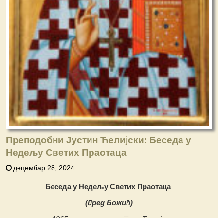
Преподобни Јустин Ћелијски: Беседа у
Недељу Светих Праотаца
децембар 28, 2024
Беседа у Недељу Светих Праотаца
(пред Божић)