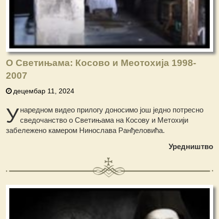
О Светињама: Косово и Меотохија 1998-
2007
децембар 11, 2024
У
наредном видео прилогу доносимо још једно потресно
сведочанство о Светињама на Косову и Метохији
забележено камером Нинослава Ранђеловића.
Уредништво