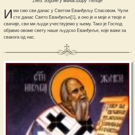
1965. године у манастиру Ћелије
И
ми смо сви данас у Светом Еванђељу Спасовом. Чули
сте данас Свето Еванђеље[
1
], а оно је и моје и твоје и
свачије, сви ми људи учествујемо у њему. Тако је Господ
објавио овоме свету наше људско Еванђеље, које важи за
свакога од нас.