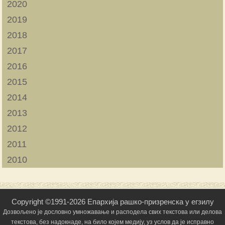
2020
2019
2018
2017
2016
2015
2014
2013
2012
2011
2010
Copyright ©1991-2026 Епархија рашко-призренска у егзилу
Дозвољено је дословно умножавање и расподела свих текстова или делова
текстова, без надокнаде, на било којем медију, уз услов да је исправно