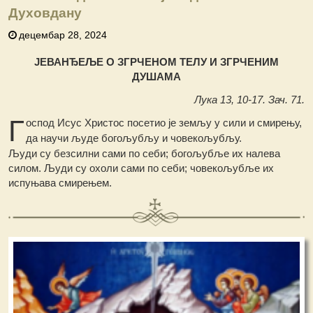
Духовдану
децембар 28, 2024
ЈЕВАНЂЕЉЕ О ЗГРЧЕНОМ ТЕЛУ И ЗГРЧЕНИМ
ДУШАМА
Лука 13, 10-17. Зач. 71.
Г
оспод Исус Христос посетио је земљу у сили и смирењу,
да научи људе богољубљу и човекољубљу.
Људи су безсилни сами по себи; богољубље их налева
силом. Људи су охоли сами по себи; човекољубље их
испуњава смирењем.