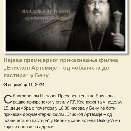
Најава премијерног приказивања филма
„Епископ Артемије – од чобанчета до
пастира“ у Бечу
децембар 11, 2024
С
благословом Његовог Преосвештенства Епископа
рашко-призренског у егзилу Г.Г. Ксенофонта у недељу
15. децембра с почетком у 18.30 часова у Бечу ће бити
приказан документарни филм „Епископ Артемије – од
чобанчета до пастира“ у Великој сали хотела Dialog-Wien
који се налази на адреси: