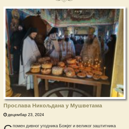
Прослава Никољдана у Мушветама
децембар 23, 2024
С
помен дивног угодника Божјег и великог заштитника