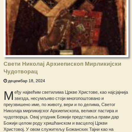
Свети Николај Архиепископ Мирликијски
Чудотворац
децембар 18, 2024
М
еђу највећим светилима Цркве Христове, као најсјајнија
звезда, несумљиво стоји многопоштовано и
преузвишено име, по животу, вери и по делима, Светог
Николаја мирликијског Архиепископа, великог пастира и
чудотворца. Овај угодник Божији представља прави дар
Божији целом роду хришћанском и васцелој Цркви
Христовој. У овом служитељу Божанских Тајни као на