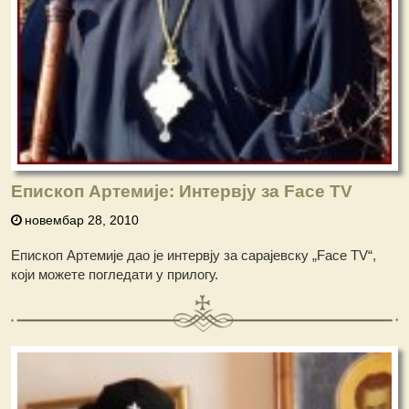
Епископ Артемије: Интервју за Face TV
новембар 28, 2010
Епископ Артемије дао је интервју за сарајевску „Face TV“,
који можете погледати у прилогу.