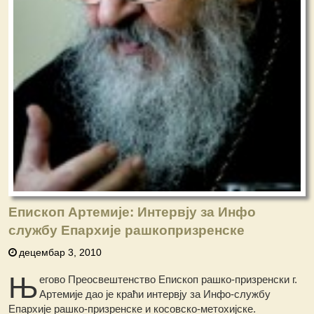
Епископ Артемије: Интервју за Инфо
службу Епархије рашкопризренске
децембар 3, 2010
Њ
егово Преосвештенство Епископ рашко-призренски г.
Артемије дао је краћи интервју за Инфо-службу
Епархије рашко-призренске и косовско-метохијске.