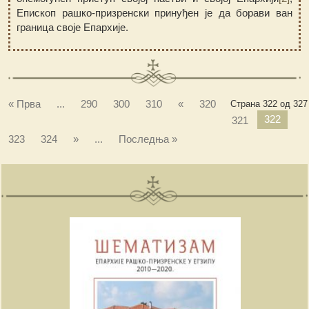
Епископ рашко-призренски принуђен је да борави ван
граница своје Епархије.
« Прва
...
290
300
310
«
320
Страна 322 од 327
322
321
323
324
»
...
Последња »