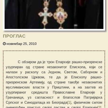
ПРОГЛАС
новембар 25, 2010
С обзиром да је трон Епархије рашко-призренске
узурпиран од стране незаконитог Епископа, који се
налази у расколу са Једном, Светом, Саборном и
Апостолском Црквом, те да је Епископу рашко-
призренском Артемију, од стране такође незаконитих
муслиманских власти у Приштини, а на захтев из
узурпираног средишта Православне Епархије у
Грачаници, уз сагласност и благослов Патријарха
Српског и Синодалаца из Београда
[1]
, физичком силом
онемогућен приступ својој пастви и својој Епархији
[2]
,