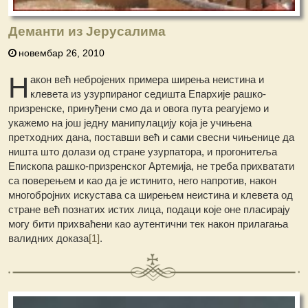
Деманти из Јерусалима
новембар 26, 2010
Н
акон већ небројених примера ширења неистина и
клевета из узурпираног седишта Епархије рашко-
призренске, принуђени смо да и овога пута реагујемо и
укажемо на још једну манипулацију која је учињена
претходних дана, поставши већ и сами свесни чињенице да
ништа што долази од стране узурпатора, и прогонитеља
Епископа рашко-призренског Артемија, не треба прихватати
са поверењем и као да је истинито, него напротив, након
многобројних искустава са ширењем неистина и клевета од
стране већ познатих истих лица, подаци које оне пласирају
могу бити прихваћени као аутентични тек након прилагања
валидних доказа
[1]
.