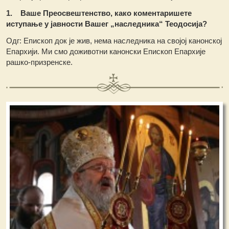
1. Ваше Преосвештенство, како коментаришете
иступање у јавности Вашег „наследника“ Теодосија?
Одг: Епископ док је жив, нема наследника на својој канонској
Епархији. Ми смо доживотни канонски Епископ Епархије
рашко-призренске.