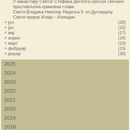
У манастиру Светог Стефана Деспота српског свечано
прослављена храмовна слава
Свети Владика Николај: Недеља 9. по Духовдану
Свети пророк Илија – Илиндан
+
јул
(20)
+
јун
(15)
+
мај
(17)
+
април
(34)
+
март
(10)
+
фебруар
(15)
+
јануар
(30)
2025
2024
2023
2022
2021
2020
2019
2018