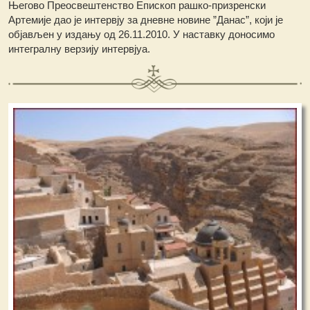
Његово Преосвештенство Епископ рашко-призренски
Артемије дао је интервју за дневне новине ”Данас”, који је
објављен у издању од 26.11.2010.
У наставку доносимо
интегралну верзију интервјуа.