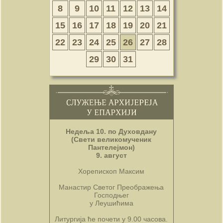
8
9
10
11
12
13
14
15
16
17
18
19
20
21
22
23
24
25
26
27
28
29
30
31
Недеља 10. по Духовдану
(Свети великомученик
Пантелејмон)
9. август
Хорепископ Максим
Манастир Светог Преображења
Господњег
у Леушићима
Литургија ће почети у 9.00 часова.