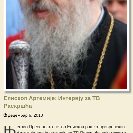
Епископ Артемије: Интервју за ТВ
Раскршћа
децембар 6, 2010
Њ
егово Преосвештенство Епископ рашко-призренски г.
Артемије дао је интервју за ТВ Раскршћа који можете