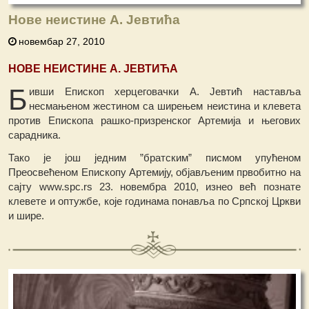
Нове неистине А. Јевтића
новембар 27, 2010
НОВЕ НЕИСТИНЕ А. ЈЕВТИЋА
Б
ивши Епископ херцеговачки А. Јевтић наставља
несмањеном жестином са ширењем неистина и клевета
против Епископа рашко-призренског Артемија и његових
сарадника.
Тако је још једним ”братским” писмом упућеном
Преосвећеном Епископу Артемију, објављеним првобитно на
сајту www.spc.rs 23. новембра 2010, изнео већ познате
клевете и оптужбе, које годинама понавља по Српској Цркви
и шире.