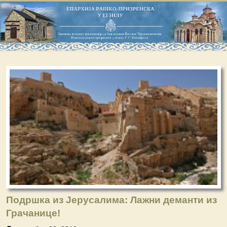
Подршка из Јерусалима: Лажни деманти из
Грачанице!