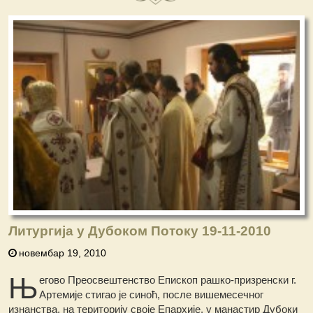
Литургија у Дубоком Потоку 19-11-2010
новембар 19, 2010
Њ
егово Преосвештенство Епископ рашко-призренски г.
Артемије стигао је синоћ, после вишемесечног
изнанства, на територију своје Епархије, у манастир Дубоки