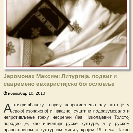
Јеромонах Максим: Литургија, подвиг и
савремено евхаристијско богословље
новембар 10, 2010
А
нтихришћанску теорију непротивљења злу, што је у
својој изопаченој и наказној суштини подразумевало и
непротивљење греху, несрећни Лав Николајевич Толстој
породио је, као ишчадије руске културе, а у руском
православном и културном миљеу крајем 19. века. Такво