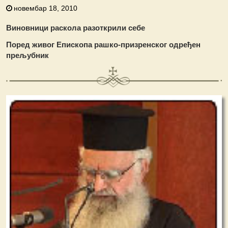
новембар 18, 2010
Виновници раскола разоткрили себе
Поред живог Епископа рашко-призренског одређен
прељубник