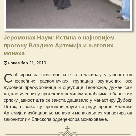
Јеромонах Наум: Истина о најновијем
прогону Владике Артемија и његових
монаха
новембар 21, 2010
С
обзиром на неистине које се пласирају у јавност од
несрећних расколничких групација окупљених око
духовног прељубочинца и оцеубице Теодосија, дужан сам
да, као учесник у протеклим немилим догађајима, обавестим
српску јавност шта се заиста дешавало у манастиру Дубоки
Поток, тј. како су протекли други по реду прогон Владике
Артемија и избацивање монаха и монахиња из манастира од
законитог им Епископа одређеног за монаховање.