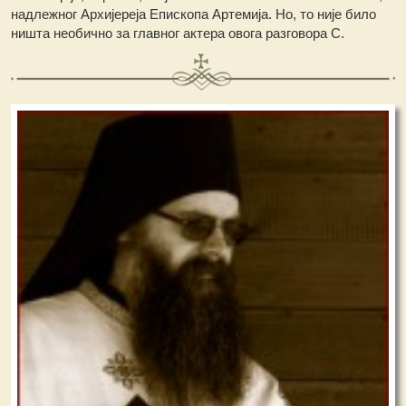
надлежног Архијереја Епископа Артемија. Но, то није било
ништа необично за главног актера овога разговора С.