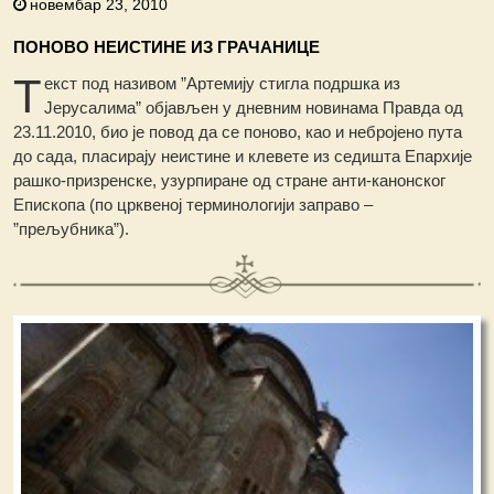
новембар 23, 2010
ПОНОВО НЕИСТИНЕ ИЗ ГРАЧАНИЦЕ
Т
екст под називом ”Артемију стигла подршка из
Јерусалима” објављен у дневним новинама Правда од
23.11.2010, био је повод да се поново, као и небројено пута
до сада, пласирају неистине и клевете из седишта Епархије
рашко-призренске, узурпиране од стране анти-канонског
Епископа (по црквеној терминологији заправо –
”прељубника”).