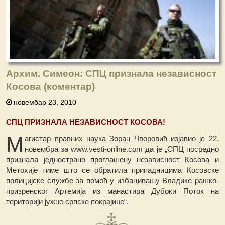
Архим. Симеон: СПЦ признала независност
Косова (коментар)
новембар 23, 2010
СПЦ ПРИЗНАЛА НЕЗАВИСНОСТ КОСОВА!
М
агистар правних наука Зоран Чворовић изјавио је 22.
новембра за www.vesti-online.com да је „СПЦ посредно
признала једнострано проглашену независност Косова и
Метохије тиме што се обратила припадницима Косовске
полицијске службе за помоћ у избацивању Владике рашко-
призренског Артемија из манастира Дубоки Поток на
територији јужне српске покрајине“.