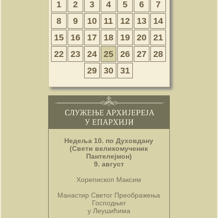
1
2
3
4
5
6
7
8
9
10
11
12
13
14
15
16
17
18
19
20
21
22
23
24
25
26
27
28
29
30
31
Недеља 10. по Духовдану
(Свети великомученик
Пантелејмон)
9. август
Хорепископ Максим
Манастир Светог Преображења
Господњег
у Леушићима