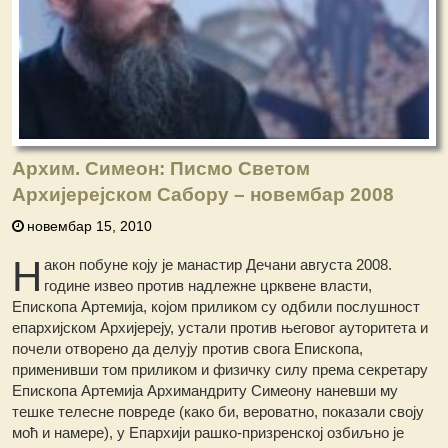
Архим. Симеон: Писмо Светом
Архијерејском Сабору – новембар 2008
новембар 15, 2010
Н
акон побуне коју је манастир Дечани августа 2008.
године извео против надлежне црквене власти,
Епископа Артемија, којом приликом су одбили послушност
епархијском Архијереју, устали против његовог ауторитета и
почели отворено да делују против свога Епископа,
применивши том приликом и физичку силу према секретару
Епископа Артемија Архимандриту Симеону наневши му
тешке телесне повреде (како би, вероватно, показали своју
моћ и намере), у Епархији рашко-призренској озбиљно је