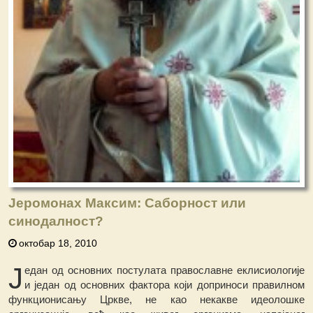
Јеромонах Максим: Саборност или
синодалност?
октобар 18, 2010
Ј
едан од основних постулата православне еклисиологије
и један од основних фактора који доприноси правилном
функционисању Цркве, не као некакве идеолошке