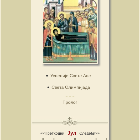
Успеније Свете Ане
Света Олимпијада
Пролог
Јул
<<Претходни
Следећи>>