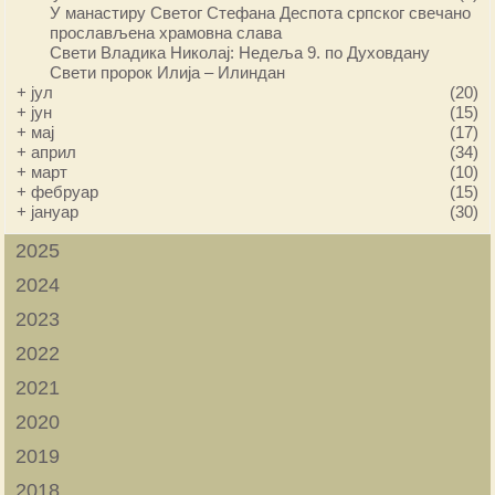
У манастиру Светог Стефана Деспота српског свечано
прослављена храмовна слава
Свети Владика Николај: Недеља 9. по Духовдану
Свети пророк Илија – Илиндан
+
јул
(20)
+
јун
(15)
+
мај
(17)
+
април
(34)
+
март
(10)
+
фебруар
(15)
+
јануар
(30)
2025
2024
2023
2022
2021
2020
2019
2018