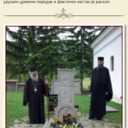
урушен црквени поредак и фактички настао је раскол.