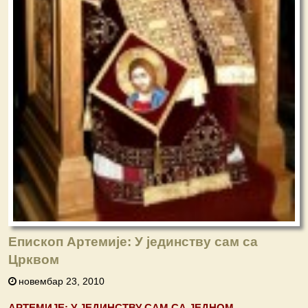
Епископ Артемије: У јединству сам са
Црквом
новембар 23, 2010
АРТЕМИЈЕ: У ЈЕДИНСТВУ САМ СА ЈЕДНОМ,