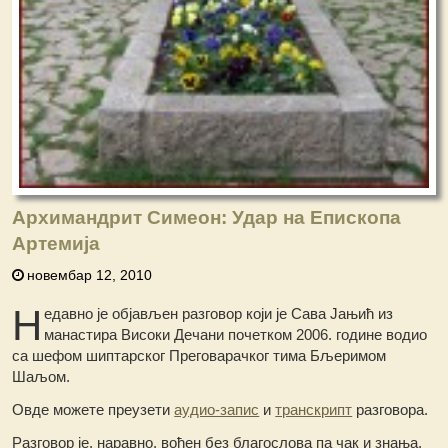
Архимандрит Симеон: Удар на Епископа
Артемија
новембар 12, 2010
Н
едавно је објављен разговор који је Сава Јањић из
манастира Високи Дечани почетком 2006. године водио
са шефом шиптарског Преговарачког тима Бљеримом
Шаљом.
Овде можете преузети
аудио-запис
и
транскрипт
разговора.
Разговор је, наравно, вођен без благослова па чак и знања,