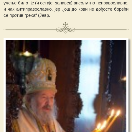
учење било је (и остаје, занавек) апсолутно неправославно,
и чак антиправославно, јер „још до крви не дођосте борећи
се против греха“ (Јевр.