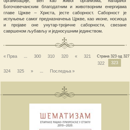
организације, већ као живог организма, напајаног
Богочовечанским благодатним и животворним енергијама
главе Цркве – Христа, јесте саборност. Саборност је
испуњење самог предназначења Цркве, као иконе, носиоца
и пројаве оне унутар-тројичне саборности, свезане
савршеном љубављу и једносушним јединством.
« Прва
...
300
310
320
«
321
Страна 323 од 327
323
322
324
325
»
...
Последња »