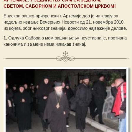
СВЕТОМ, САБОРНОМ И АПОСТОЛСКОМ ЦРКВОМ!
Епископ рашко-призренски г. Артемије дао је интервју за
недељно издање Вечерњих Новости од 21. новембра 2010,
из којега, због њиховог значаја, доносимо најважније делове.
1.
Одлука Сабора о мом рашчињењу неуставна је, противна
канонима и за мене нема никакав значај.