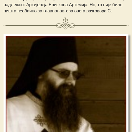
надлежног Архијереја Епископа Артемија. Но, то није било
ништа необично за главног актера овога разговора С.