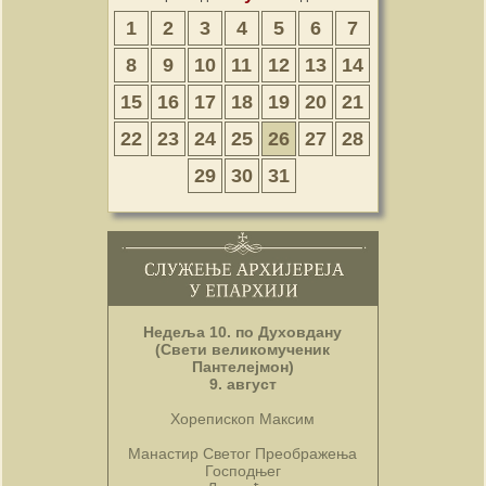
1
2
3
4
5
6
7
8
9
10
11
12
13
14
15
16
17
18
19
20
21
22
23
24
25
26
27
28
29
30
31
Недеља 10. по Духовдану
(Свети великомученик
Пантелејмон)
9. август
Хорепископ Максим
Манастир Светог Преображења
Господњег