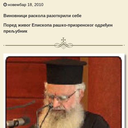
новембар 18, 2010
Виновници раскола разоткрили себе
Поред живог Епископа рашко-призренског одређен
прељубник