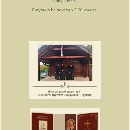
у Леушићима
Литургија ће почети у 9.00 часова.