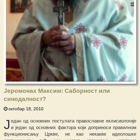
Јеромонах Максим: Саборност или
синодалност?
октобар 18, 2010
Ј
едан од основних постулата православне еклисиологије
и један од основних фактора који доприноси правилном
функционисању Цркве, не као некакве идеолошке