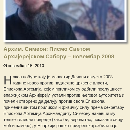
Архим. Симеон: Писмо Светом
Архијерејском Сабору – новембар 2008
новембар 15, 2010
Н
акон побуне коју је манастир Дечани августа 2008.
године извео против надлежне црквене власти,
Епископа Артемија, којом приликом су одбили послушност
епархијском Архијереју, устали против његовог ауторитета и
почели отворено да делују против свога Епископа,
применивши том приликом и физичку силу према секретару
Епископа Артемија Архимандриту Симеону наневши му
тешке телесне повреде (како би, вероватно, показали своју
моћ и намере), у Епархији рашко-призренској озбиљно је