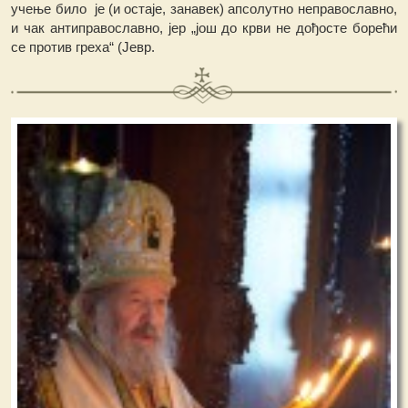
учење било је (и остаје, занавек) апсолутно неправославно,
и чак антиправославно, јер „још до крви не дођосте борећи
се против греха“ (Јевр.