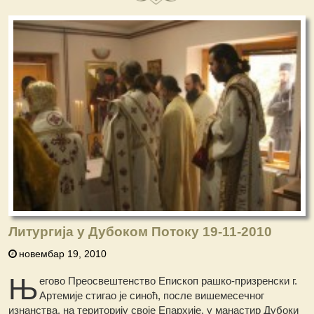
Литургија у Дубоком Потоку 19-11-2010
новембар 19, 2010
Њ
егово Преосвештенство Епископ рашко-призренски г.
Артемије стигао је синоћ, после вишемесечног
изнанства, на територију своје Епархије, у манастир Дубоки