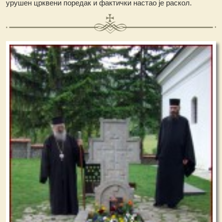
урушен црквени поредак и фактички настао је раскол.