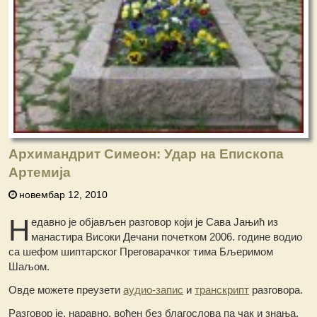
Архимандрит Симеон: Удар на Епископа
Артемија
новембар 12, 2010
Н
едавно је објављен разговор који је Сава Јањић из
манастира Високи Дечани почетком 2006. године водио
са шефом шиптарског Преговарачког тима Бљеримом
Шаљом.
Овде можете преузети
аудио-запис
и
транскрипт
разговора.
Разговор је, наравно, вођен без благослова па чак и знања,