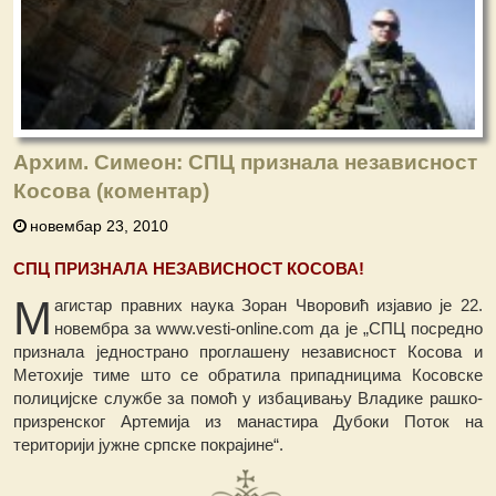
Архим. Симеон: СПЦ признала независност
Косова (коментар)
новембар 23, 2010
СПЦ ПРИЗНАЛА НЕЗАВИСНОСТ КОСОВА!
М
агистар правних наука Зоран Чворовић изјавио је 22.
новембра за www.vesti-online.com да је „СПЦ посредно
признала једнострано проглашену независност Косова и
Метохије тиме што се обратила припадницима Косовске
полицијске службе за помоћ у избацивању Владике рашко-
призренског Артемија из манастира Дубоки Поток на
територији јужне српске покрајине“.