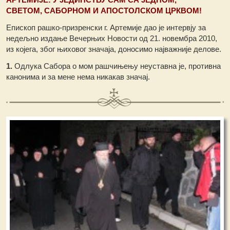
СВЕТОМ, САБОРНОМ И АПОСТОЛСКОМ ЦРКВОМ!
Епископ рашко-призренски г. Артемије дао је интервју за
недељно издање Вечерњих Новости од 21. новембра 2010,
из којега, због њиховог значаја, доносимо најважније делове.
1.
Одлука Сабора о мом рашчињењу неуставна је, противна
канонима и за мене нема никакав значај.