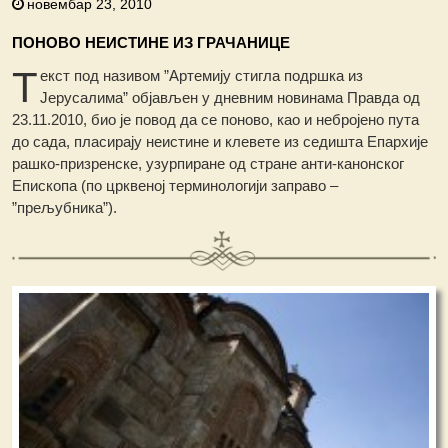
новембар 23, 2010
ПОНОВО НЕИСТИНЕ ИЗ ГРАЧАНИЦЕ
Т
екст под називом ”Артемију стигла подршка из
Јерусалима” објављен у дневним новинама Правда од
23.11.2010, био је повод да се поново, као и небројено пута
до сада, пласирају неистине и клевете из седишта Епархије
рашко-призренске, узурпиране од стране анти-канонског
Епископа (по црквеној терминологији заправо –
”прељубника”).