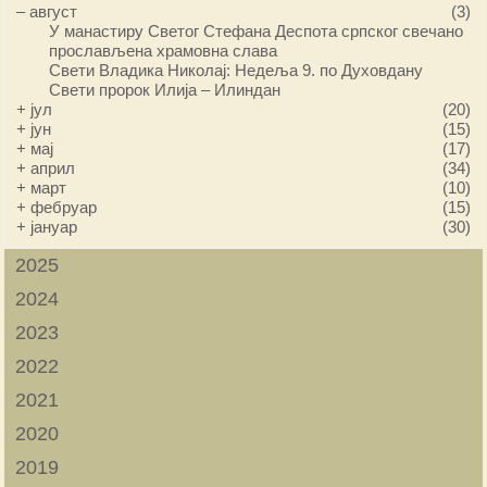
–
август
(3)
У манастиру Светог Стефана Деспота српског свечано
прослављена храмовна слава
Свети Владика Николај: Недеља 9. по Духовдану
Свети пророк Илија – Илиндан
+
јул
(20)
+
јун
(15)
+
мај
(17)
+
април
(34)
+
март
(10)
+
фебруар
(15)
+
јануар
(30)
2025
2024
2023
2022
2021
2020
2019