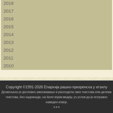
2018
2017
2016
2015
2014
2013
2012
2011
2010
Copyright ©1991-2026 Епархија рашко-призренска у егзилу
Дозвољено је дословно умножавање и расподела свих текстова или делова
текстова, без надокнаде, на било којем медију, уз услов да је исправно
наведен извор.
+++