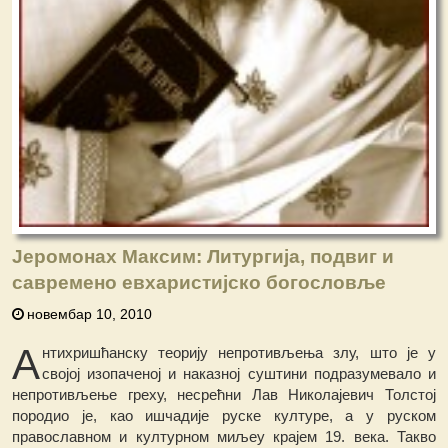
Јеромонах Максим: Литургија, подвиг и
савремено евхаристијско богословље
новембар 10, 2010
А
нтихришћанску теорију непротивљења злу, што је у
својој изопаченој и наказној суштини подразумевало и
непротивљење греху, несрећни Лав Николајевич Толстој
породио је, као ишчадије руске културе, а у руском
православном и културном миљеу крајем 19. века. Такво