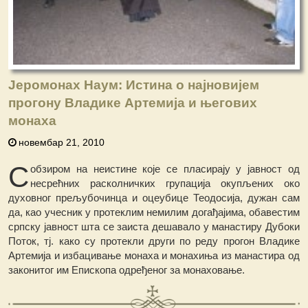
Јеромонах Наум: Истина о најновијем
прогону Владике Артемија и његових
монаха
новембар 21, 2010
С
обзиром на неистине које се пласирају у јавност од
несрећних расколничких групација окупљених око
духовног прељубочинца и оцеубице Теодосија, дужан сам
да, као учесник у протеклим немилим догађајима, обавестим
српску јавност шта се заиста дешавало у манастиру Дубоки
Поток, тј. како су протекли други по реду прогон Владике
Артемија и избацивање монаха и монахиња из манастира од
законитог им Епископа одређеног за монаховање.