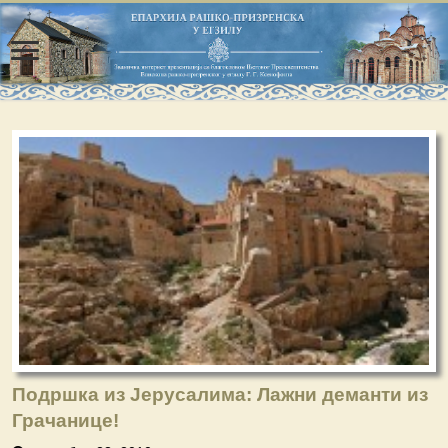
Подршка из Јерусалима: Лажни деманти из
Грачанице!