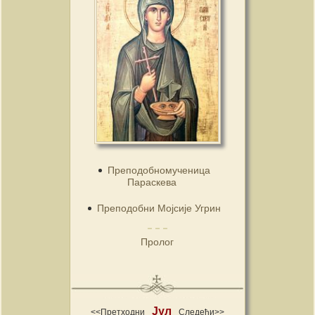
Преподобномученица
Параскева
Преподобни Мојсије Угрин
Пролог
Јул
<<Претходни
Следећи>>