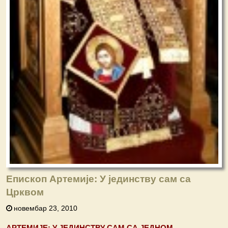
Епископ Артемије: У јединству сам са
Црквом
новембар 23, 2010
АРТЕМИЈЕ: У ЈЕДИНСТВУ САМ СА ЈЕДНОМ,