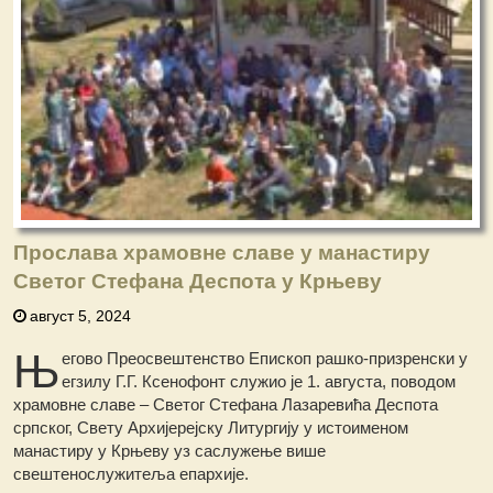
Прослава храмовне славе у манастиру
Светог Стефана Деспота у Крњеву
август 5, 2024
Њ
егово Преосвештенство Епископ рашко-призренски у
егзилу Г.Г. Ксенофонт служио је 1. августа, поводом
храмовне славе – Светог Стефана Лазаревића Деспота
српског, Свету Архијерејску Литургију у истоименом
манастиру у Крњеву уз саслужење више
свештенослужитеља епархије.