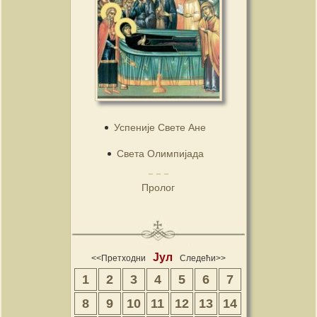
Успеније Свете Ане
Света Олимпијада
Пролог
Јул
<<Претходни
Следећи>>
1
2
3
4
5
6
7
8
9
10
11
12
13
14