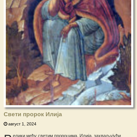
Свети пророк Илија
август 1, 2024
елики међу светим пророцима, Илија, захваљујући