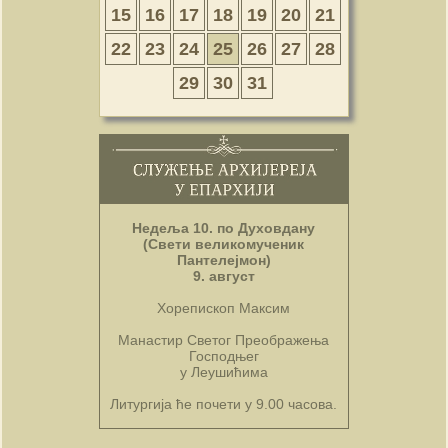
15
16
17
18
19
20
21
22
23
24
25
26
27
28
29
30
31
Недеља 10. по Духовдану
(Свети великомученик
Пантелејмон)
9. август
Хорепископ Максим
Манастир Светог Преображења
Господњег
у Леушићима
Литургија ће почети у 9.00 часова.