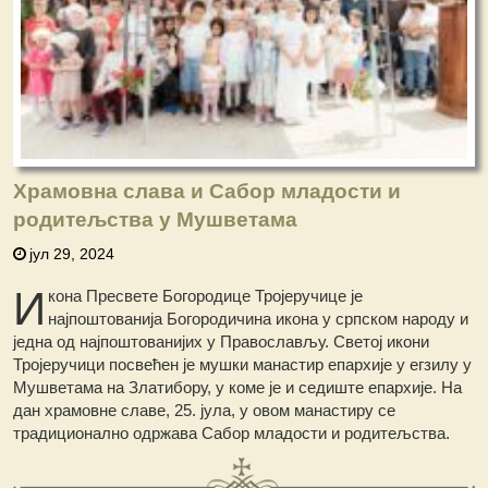
Храмовна слава и Сабор младости и
родитељства у Мушветама
јул 29, 2024
И
кона Пресвете Богородице Тројеручице је
најпоштованија Богородичина икона у српском народу и
једна од најпоштованијих у Православљу. Светој икони
Тројеручици посвећен је мушки манастир епархије у егзилу у
Мушветама на Златибору, у коме је и седиште епархије. На
дан храмовне славе, 25. јула, у овом манастиру се
традиционално одржава Сабор младости и родитељства.