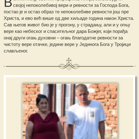
В
својој непоколебивој вери и ревности за Господа Бога,
постао је и остао образ те непоколебиве ревности још пре
Христа, и ево већ више од две хиљаде година након Христа.
Сав његов живот био је у прогону, у страдању, али и у огњу
вере као небеског и спаситељног дара Божјег, који порађа
онај други огањ духовни – огањ благодатне ревности за
чистоту вере отачке, једине вере у Јединога Бога у Тројици
слављеног.