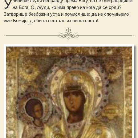
У
чинише људи неправду према Богу, па се они расрдише
на Бога. О, људи, ко има право на кога да се срди?
Затворише безбожни уста и помислише: да не спомињемо
име Божије, да би га нестало из овога света!