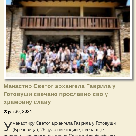
Манастир Светог архангела Гаврила у
Готовуши свечано прославио своју
храмовну славу
јул 30, 2024
У
манастиру Светог архангела Гаврила у Готовуши
(Брезовица), 26. јула ове године, свечано је
прослављена храмовна слава Светом Архијерејском