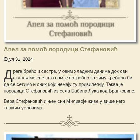
Апел за помоћ породици Стефановић
јул 31, 2024
Д
рага браћо и сестре, у овим хладним данима док сви
скупљамо све што нам је потребно за зиму требало би
да се сетимо и оних који немају ту привилегију. Таква је
породица Стефановић из села Бабина Лука код Бранковине.
Вера Стефановић и њен син Миливоје живе у више него
тешким условима.