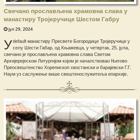
Свечано прослављена храмовна слава у
манастиру Тројеручице Шестом Габру
јул 29, 2024
У
default
манастиру Пресвете Богородице Тројеручице у
селу Шести Габар, од Књажевца, у четвртак, 25. јула,
свечано је прослављена храмовна слава Светом
Архијерејеском Литургијом којом је началствовао Његово
Преосвештенство Хорепископ хвостански и барајевски Г.Г.
Наум уз саслужење више свештенослужитеља епархије.