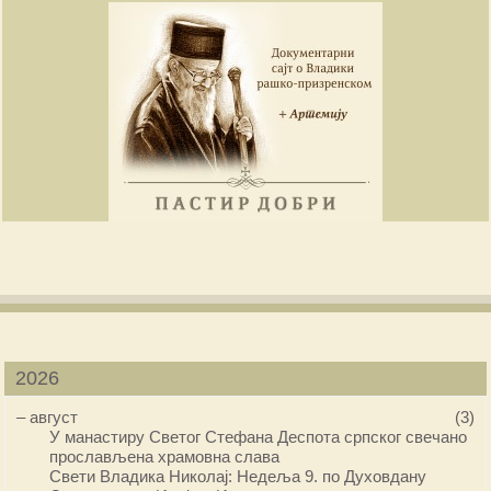
2026
–
август
(3)
У манастиру Светог Стефана Деспота српског свечано
прослављена храмовна слава
Свети Владика Николај: Недеља 9. по Духовдану