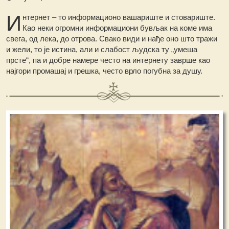
И
нтернет – то информационо вашариште и стовариште.
Као неки огромни информациони бувљак на коме има
свега, од лека, до отрова. Свако види и нађе оно што тражи
и жели, то је истина, али и слабост људска ту „умеша
прсте“, па и добре намере често на интернету заврше као
најгори промашај и грешка, често врло погубна за душу.