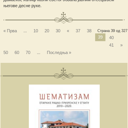
његове десне руке.
« Прва
...
10
20
30
«
37
38
Страна 39 од 327
39
40
41
»
50
60
70
...
Последња »