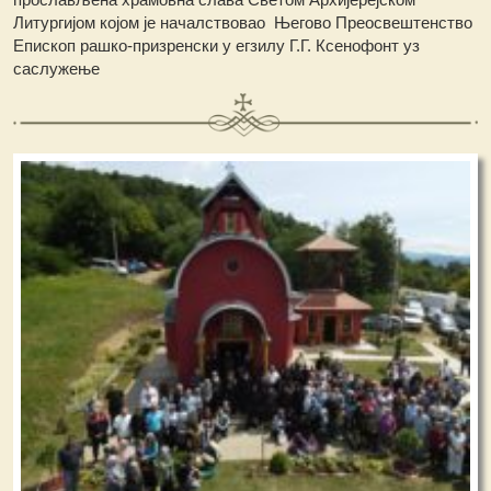
Литургијом којом је началствовао Његово Преосвештенство
Епископ рашко-призренски у егзилу Г.Г. Ксенофонт уз
саслужење