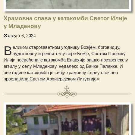
Храмовна слава у катакомби Светог Илије
у Младенову
август 6, 2024
В
еликом старозаветном угоднику Божјем, боговидцу,
чудотворцу и ревнитељу вере Божје, Светом Пророку
Илији посвећена је катакомба Епархије рашко-призренске у
егзилу у селу Младенову, недалеко од Бачке Паланке.
И
ове године катакомба је своју храмовну славу свечано
прославила Светом Архијерејском Литургијом