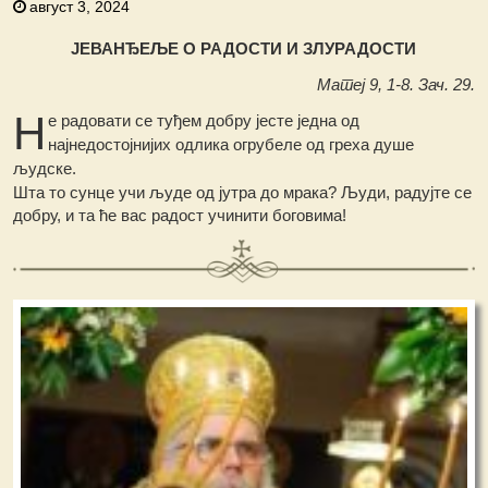
август 3, 2024
ЈЕВАНЂЕЉЕ О РАДОСТИ И ЗЛУРАДОСТИ
Матеј 9, 1-8. Зач. 29.
Н
е радовати се туђем добру јесте једна од
најнедостојнијих одлика огрубеле од греха душе
људске.
Шта то сунце учи људе од јутра до мрака? Људи, радујте се
добру, и та ће вас радост учинити боговима!