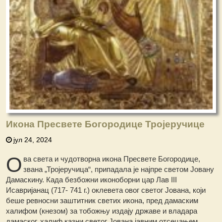
Икона Пресвете Богородице Тројеручице
јул 24, 2024
О
ва света и чудотворна икона Пресвете Богородице,
звана „Тројеручица“, припадала је најпре светом Јовану
Дамаскину. Када безбожни иконоборни цар Лав III
Исавријанац (717- 741 г.) оклевета овог светог Јована, који
беше ревносни заштитник светих икона, пред дамаским
халифом (кнезом) за тобожњу издају државе и владара
дамаског, халиф казни светог Јована јавним отсецањем