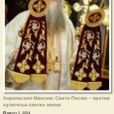
Хорепископ Максим: Свето Писмо – против
хулитеља светих икона
август 1, 2024