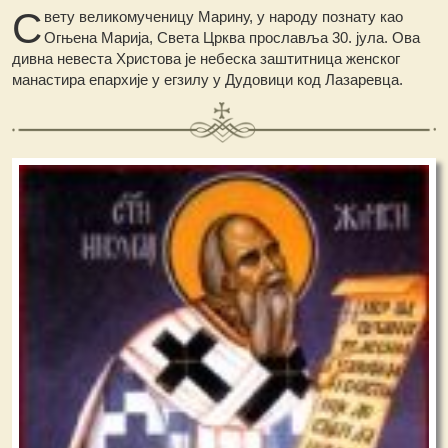
С
вету великомученицу Марину, у народу познату као
Огњена Марија, Света Црква прославља 30. јула. Ова
дивна невеста Христова је небеска заштитница женског
манастира епархије у егзилу у Дудовици код Лазаревца.