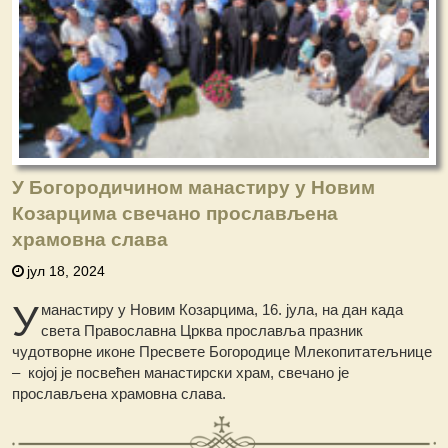
У Богородичином манастиру у Новим
Козарцима свечано прослављена
храмовна слава
јул 18, 2024
У
манастиру у Новим Козарцима, 16. јула, на дан када
света Православна Црква прославља празник
чудотворне иконе Пресвете Богородице Млекопитатељнице
– којој је посвећен манастирски храм, свечано је
прослављена храмовна слава.