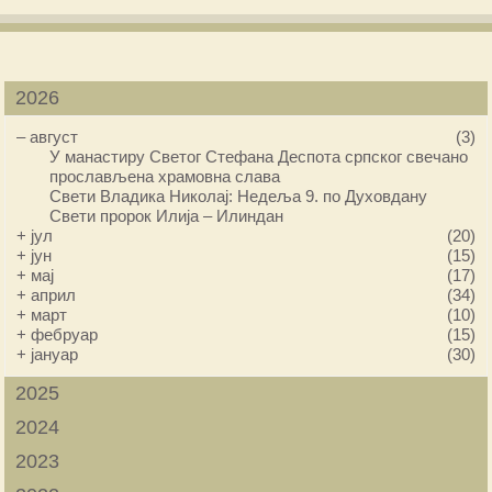
2026
–
август
(3)
У манастиру Светог Стефана Деспота српског свечано
прослављена храмовна слава
Свети Владика Николај: Недеља 9. по Духовдану
Свети пророк Илија – Илиндан
+
јул
(20)
+
јун
(15)
+
мај
(17)
+
април
(34)
+
март
(10)
+
фебруар
(15)
+
јануар
(30)
2025
2024
2023