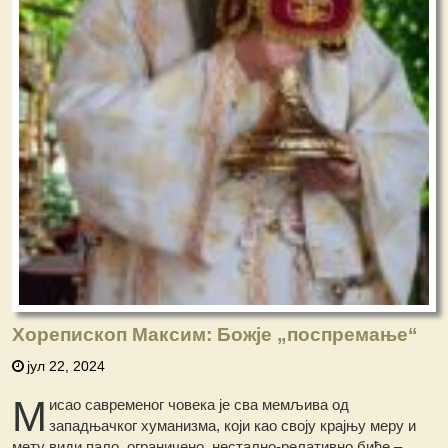
Хорепископ Максим: Божје „поспремање“
јул 22, 2024
М
исао савременог човека је сва мемљива од
западњачког хуманизма, који као своју крајњу меру и
мету види пало, ограничено, нестално-релативно биће –