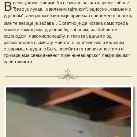
В
реме
у коме живимо би се могло назвати време забаве.
Ђаво је лукав, „свиленим гајтаном“, односно „меканом и
удобном“, али јаком везицом је привезао савременог човека,
1
име те везице је забава
. Схватио је да човека само треба
мамити комфором, удобношћу, забавом, разбибригом,
разонодом, лакомисленошћу, и тако га удаљити од
размишљања о смислу живота, о суштинским и великим
стварима, о души, о Богу, поробити га тривијалностима и
тричаријама свекодневног, пијачно-вашарског, лакрдијашког
начин живота.