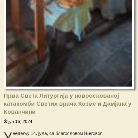
Прва Света Литургија у новооснованој
катакомби Светих врача Козме и Дамјана у
Кованчини
јул 16, 2024
У
недељу 14. јула, са благословом Његовог