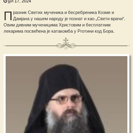
јул 17, 2024
П
разник Светих мученика и бесребреника Козме и
Дамјана у нашем народу је познат и као „Свети врачи“.
Овим дивним мученицима Христовим и бесплатним
лекарима посвећена је катакомба у Рготини код Бора.