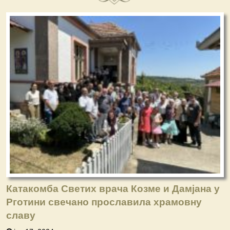
Катакомба Светих врача Козме и Дамјана у
Рготини свечано прославила храмовну
славу