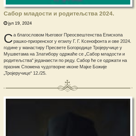
Сабор младости и родитељства 2024.
јул 19, 2024
С
а благословом Његовог Преосвештенства Епископа
рашко-призренског у егзилу Г. Г. Ксенофонта и ове 2024.
године у манастиру Пресвете Богородице Тројеручице у
Мушветама на Златибору одржаће се „Сабор младости и
родитељства“ једанаести по реду. Сабор ће се одржати на
празник Спомена чудотворне иконе Мајке Божије
„Тројеручице“ 12./25.