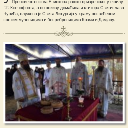
Преосвештенства Епископа рашко-призренског у егзилу
Г.Г. Ксенофонта, а по позиву домаћина и ктитора Светислава
Чупића, служена је Света Литургија у храму посвећеном
светим мученицима и бесребреницима Козми и Дамјану.