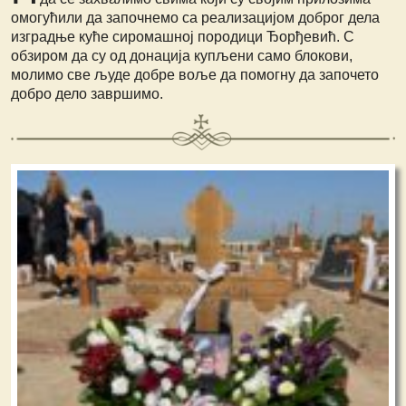
омогућили да започнемо са реализацијом доброг дела
изградње куће сиромашној породици Ђорђевић. С
обзиром да су од донација купљени само блокови,
молимо све људе добре воље да помогну да започето
добро дело завршимо.