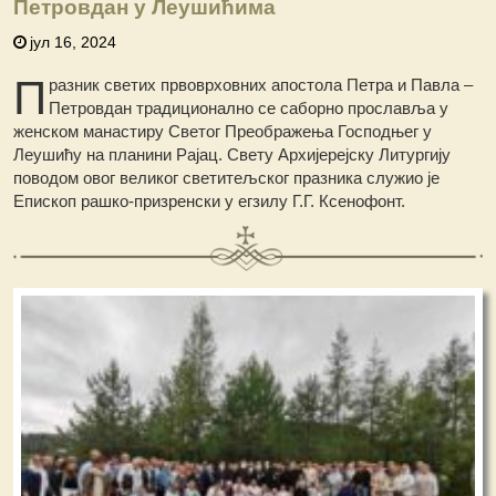
Петровдан у Леушићима
јул 16, 2024
П
разник светих првоврховних апостола Петра и Павла –
Петровдан традиционално се саборно прославља у
женском манастиру Светог Преображења Господњег у
Леушићу на планини Рајац. Свету Архијерејску Литургију
поводом овог великог светитељског празника служио је
Епископ рашко-призренски у егзилу Г.Г. Ксенофонт.