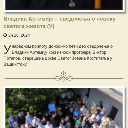
Владика Артемије – сведочења о човеку
светога живота (V)
јул 18, 2024
У
наредном прилогу доносимo пети део сведочењa о
Владики Артемију који износи протојереј Виктор
Потапов, старешина цркве Светог Јована Крститеља у
Вашингтону.