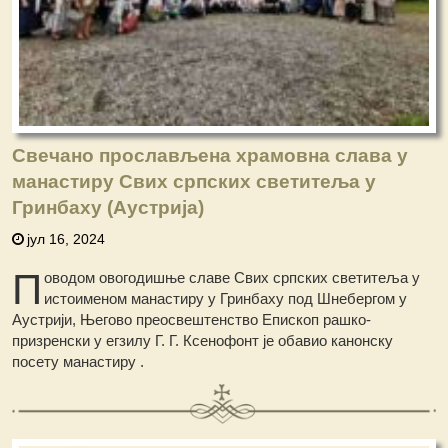
Свечано прослављена храмовна слава у
манастиру Свих српских светитеља у
Гринбаху (Аустрија)
јул 16, 2024
П
оводом овогодишње славе Свих српских светитеља у
истоименом манастиру у Гринбаху под Шнебергом у
Аустрији, Његово преосвештенство Епископ рашко-
призренски у егзилу Г. Г. Ксенофонт је обавио канонску
посету манастиру .