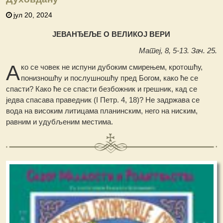
јул 20, 2024
ЈЕВАНЂЕЉЕ О ВЕЛИКОЈ ВЕРИ
Матеј, 8, 5-13. Зач. 25.
А
ко се човек не испуни дубоким смирењем, кротошћу,
понизношћу и послушношћу пред Богом, како ће се
спасти? Како ће се спасти безбожник и грешник, кад се
једва спасава праведник (I Петр. 4, 18)? Не задржава се
вода на високим литицама планинским, него на ниским,
равним и удубљеним местима.