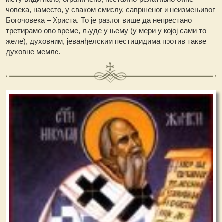
човека, наместо, у сваком смислу, савршеног и неизмењивог
Богочовека – Христа. То је разлог више да непрестано
третирамо ово време, људе у њему (у мери у којој сами то
желе), духовним, јеванђелским пестицидима против такве
духовне мемле.