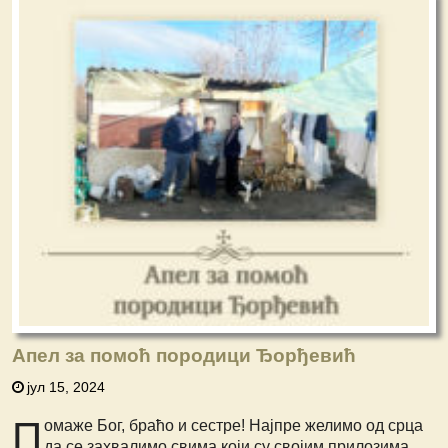
Апел за помоћ породици Ђорђевић
јул 15, 2024
П
омаже Бог, браћо и сестре! Најпре
желимо од срца
да се захвалимо свима
који су својим прилозима