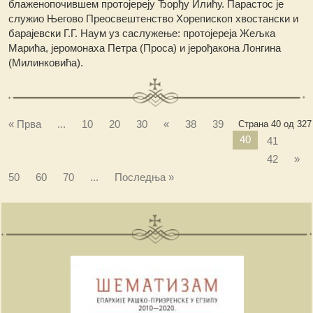
блаженопочившем протојереју Ђорђу Илићу. Парастос је
служио Његово Преосвештенство Хорепископ хвостански и
барајевски Г.Г. Наум уз саслужење: протојереја Жељка
Марића, јеромонаха Петра (Проса) и јерођакона Лонгина
(Милинковића).
« Прва
...
10
20
30
«
38
39
Страна 40 од 327
40
41
42
»
50
60
70
...
Последња »