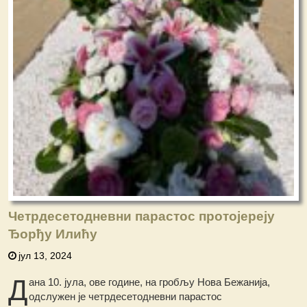
Четрдесетодневни парастос протојереју
Ђорђу Илићу
јул 13, 2024
Д
ана 10. јула, ове године, на гробљу Нова Бежанија,
одслужен је четрдесетодневни парастос