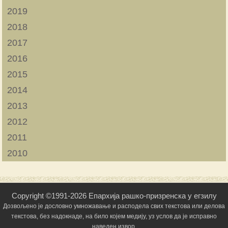
2019
2018
2017
2016
2015
2014
2013
2012
2011
2010
Copyright ©1991-2026 Епархија рашко-призренска у егзилу
Дозвољено је дословно умножавање и расподела свих текстова или делова
текстова, без надокнаде, на било којем медију, уз услов да је исправно
наведен извор.