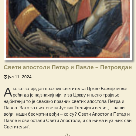
Свети апостоли Петар и Павле – Петровдан
јул 11, 2024
А
ко се за иједан празник светитеља Цркве Божије може
рећи да је најзначајнији, и за Цркву и њено трајање
најбитнији то је свакако празник светих апостола Петра и
Павла. Зато за њих свети Јустин Ћелијски вели: „…наши
вођи, наши бесмртни вођи – ко су? Свети Апостоли Петар и
Павле и сви остали Свети Апостоли, и са њима и уз њих сви
Светитељи“.