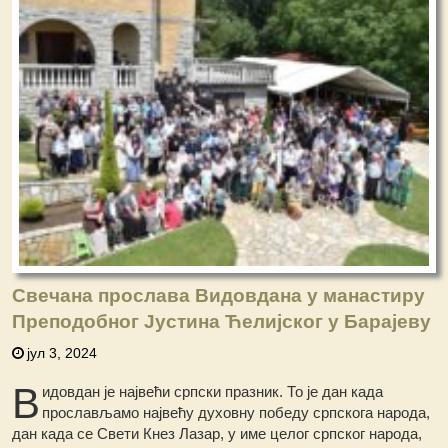
Свечана прослава Видовдана у манастиру
Преподобног Јустина Ћелијског у Барајеву
јул 3, 2024
В
идовдан је највећи српски празник. То је дан када
прослављамо највећу духовну победу српскога народа,
дан када се Свети Кнез Лазар, у име целог српског народа,