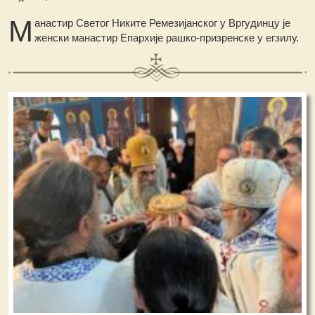
М
анастир Светог Никите Ремезијанског у Вргудинцу је
женски манастир Епархије рашко-призренске у егзилу.