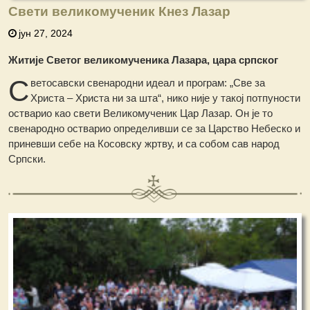
Свети великомученик Кнез Лазар
јун 27, 2024
Житије Светог великомученика Лазара
, ц
ара српског
С
ветосавски свенародни идеал и програм: „Све за
Христа – Христа ни за шта“, нико није у такој потпуности
остварио као свети Великомученик Цар Лазар. Он је то
свенародно остварио определивши се за Царство Небеско и
приневши себе на Косовску жртву, и са собом сав народ
Српски.