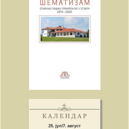
25. јул/7. август