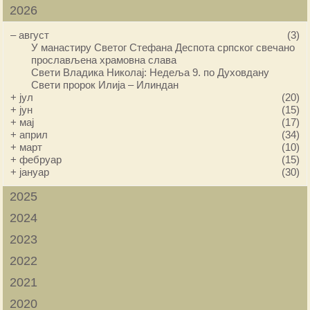
2026
–
август
(3)
У манастиру Светог Стефана Деспота српског свечано
прослављена храмовна слава
Свети Владика Николај: Недеља 9. по Духовдану
Свети пророк Илија – Илиндан
+
јул
(20)
+
јун
(15)
+
мај
(17)
+
април
(34)
+
март
(10)
+
фебруар
(15)
+
јануар
(30)
2025
2024
2023
2022
2021
2020