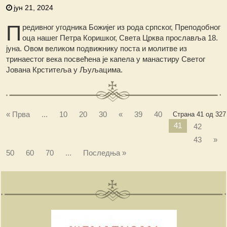
јун 21, 2024
П
редивног угодника Божијег из рода српског, Преподобног
оца нашег Петра Коришког, Света Црква прославља 18.
јуна. Овом великом подвижнику поста и молитве из
тринаестог века посвећена је капела у манастиру Светог
Јована Крститеља у Љуљацима.
« Прва
...
10
20
30
«
39
40
Страна 41 од 327
41
42
43
»
50
60
70
...
Последња »