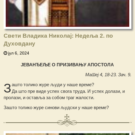
Свети Владика Николај: Недеља 2. по
Духовдану
јул 6, 2024
ЈЕВАНЂЕЉЕ О ПРИЗИВАЊУ АПОСТОЛА
Матеј 4, 18-23. Зач. 9.
З
ашто толико журе људи у наше време?
Да што пре виде успех свога труда. И успех долази, и
пролази, и оставља за собом траг жалости.
Зашто толико журе синови људски у наше време?