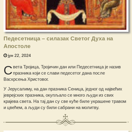
Педесетница – силазак Светог Духа на
Апостоле
јун 22, 2024
С
вета Тројица, Тројичин дан или Педесетница је назив
празника који се слави педесетог дана после
Васкрсења Христовог.
У Јерусалиму, на дан празника Сеница, једног од највећих
јеврејских празника, окупљало се много људи из свих
крајева света. На тај дан су све куће биле украшене травом
и цвећем, а људи су били сабрани на молитву.