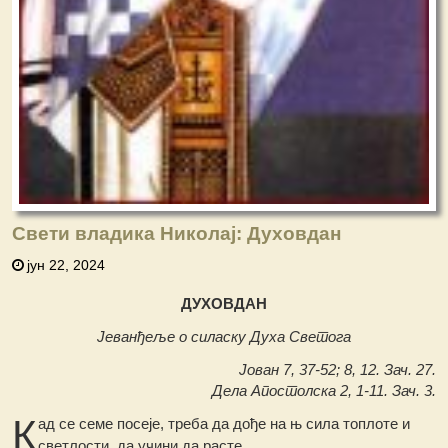
Свети владика Николај: Духовдан
јун 22, 2024
ДУХОВДАН
Јеванђеље о силаску Духа Светога
Јован 7, 37-52; 8, 12. Зач. 27.
Дела Апостолска 2, 1-11. Зач. 3.
К
ад се семе посеје, треба да дође на њ сила топлоте и
светлости, да учини да расте.