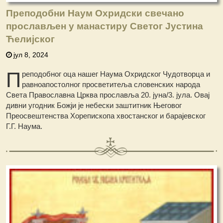
Преподобни Наум Охридски свечано
прослављен у манастиру Светог Јустина
Ћелијског
јул 8, 2024
П
реподобног оца нашег Наума Охридског Чудотворца и
равноапостолног просветитеља словенских народа
Света Православна Црква прославља 20. јуна/3. јула. Овај
дивни угодник Божји је небески заштитник Његовог
Преосвештенства Хорепископа хвостанског и барајевског
Г.Г. Наума.