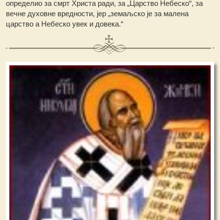
определио за смрт Христа ради, за „Царство Небеско“, за
вечне духовне вредности, јер „земаљско је за малена
царство а Небеско увек и довека.“