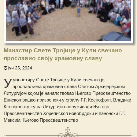
Манастир Свете Тројице у Кули свечано
прославио своју храмовну славу
јун 25, 2024
У
манастиру Свете Тројице у Кули свечано је
прослављена храмовна слава Светом Архијерејском
Литургијом којом је началствовао Његово Преосвештенство
Епископ рашко-призренски у егзилу Г.Г. Ксенофонт. Владики
Ксенофонту су на Литургији саслуживали Његово
Преосвештенство Хорепископ новобрдски и панонски Г.Г.
Максим, Његово Преосвештенство