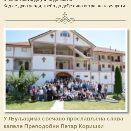
Кад се дрво усади, треба да дође сила ветра, да га учврсти.
У Љуљацима свечано прослављена слава
капеле Преподобни Петар Коришки