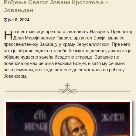
Рођење Светог Јована Крститеља –
Јовањдан
јул 6, 2024
Н
а шест месеци пре свога јављања у Назарету Пресветој
Деви Марији велики Гаврил, архангел Божји, јавио се
првосвештенику Захарију у храму Јерусалимском. Пре него
што је објавио чудесно зачеће безмужне девице, архангел је
објавио чудесно зачеће бездетне старице. Захарије не
поверова одмах речима весника Божјег, и зато му се језик
веза немилом, и остаде нем све до осмог дана по рођењу
Јовановом.