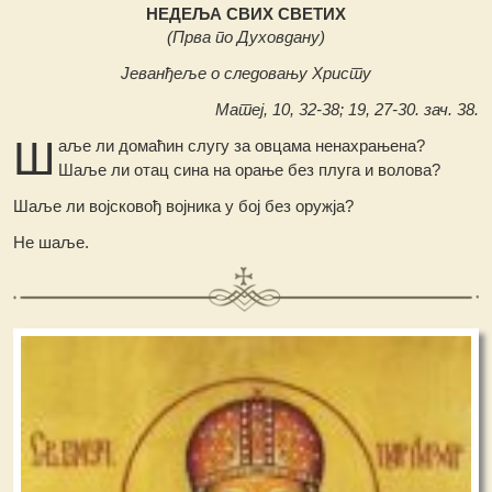
НЕДЕЉА СВИХ СВЕТИХ
(Прва по Духовдану)
Јеванђеље о следовању Христу
Матеј, 10, 32-38; 19, 27-30. зач. 38.
Ш
аље ли домаћин слугу за овцама ненахрањена?
Шаље ли отац сина на орање без плуга и волова?
Шаље ли војсковођ војника у бој без оружја?
Не шаље.