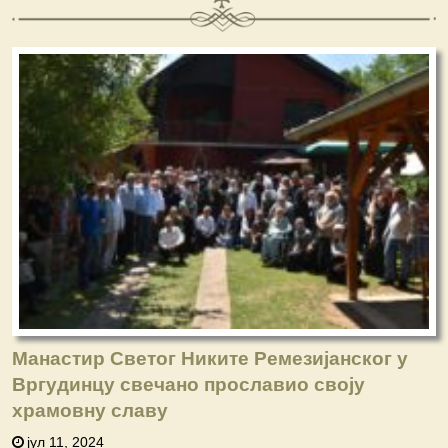
Манастир Светог Никите Ремезијанског у
Вргудинцу свечано прославио своју
храмовну славу
јул 11, 2024