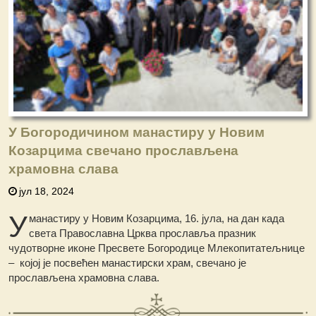
У Богородичином манастиру у Новим
Козарцима свечано прослављена
храмовна слава
јул 18, 2024
У
манастиру у Новим Козарцима, 16. јула, на дан када
света Православна Црква прославља празник
чудотворне иконе Пресвете Богородице Млекопитатељнице
– којој је посвећен манастирски храм, свечано је
прослављена храмовна слава.