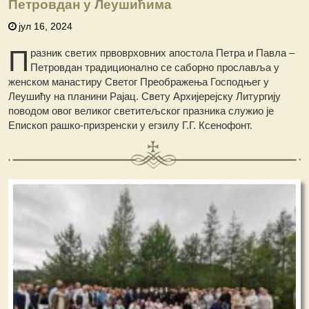
Петровдан у Леушићима
јул 16, 2024
П
разник светих првоврховних апостола Петра и Павла –
Петровдан традиционално се саборно прославља у
женском манастиру Светог Преображења Господњег у
Леушићу на планини Рајац. Свету Архијерејску Литургију
поводом овог великог светитељског празника служио је
Епископ рашко-призренски у егзилу Г.Г. Ксенофонт.