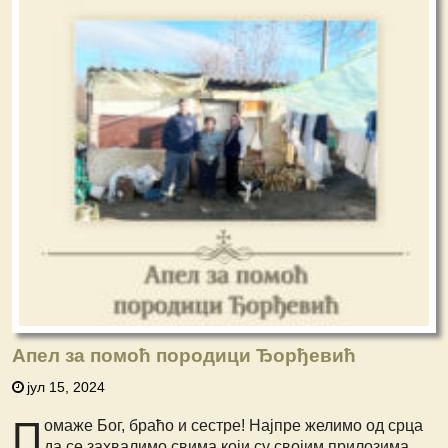
Апел за помоћ породици Ђорђевић
јул 15, 2024
П
омаже Бог, браћо и сестре! Најпре
желимо од срца
да се захвалимо свима
који су својим прилозима