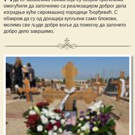
омогућили да започнемо са реализацијом доброг дела
изградње куће сиромашној породици Ђорђевић. С
обзиром да су од донација купљени само блокови,
молимо све људе добре воље да помогну да започето
добро дело завршимо.