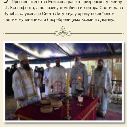
Преосвештенства Епископа рашко-призренског у егзилу
Г.Г. Ксенофонта, а по позиву домаћина и ктитора Светислава
Чупића, служена је Света Литургија у храму посвећеном
светим мученицима и бесребреницима Козми и Дамјану.