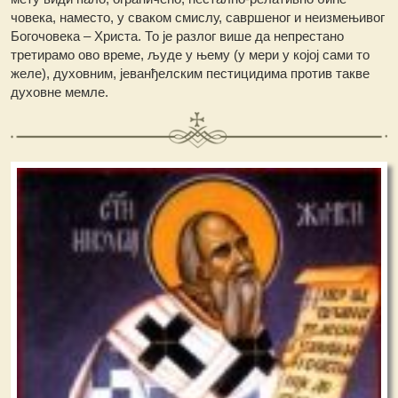
човека, наместо, у сваком смислу, савршеног и неизмењивог
Богочовека – Христа. То је разлог више да непрестано
третирамо ово време, људе у њему (у мери у којој сами то
желе), духовним, јеванђелским пестицидима против такве
духовне мемле.