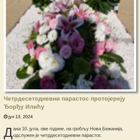
Четрдесетодневни парастос протојереју
Ђорђу Илићу
јул 13, 2024
Д
ана 10. јула, ове године, на гробљу Нова Бежанија,
одслужен је четрдесетодневни парастос