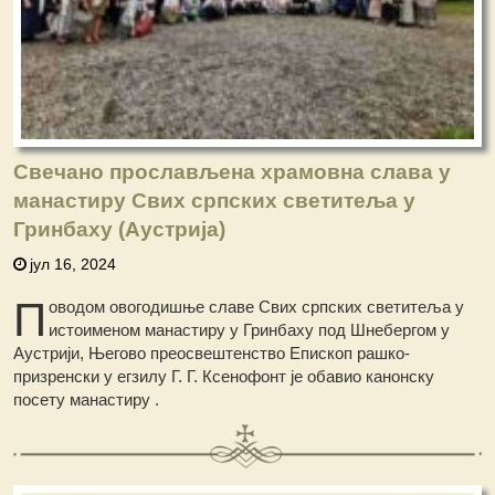
Свечано прослављена храмовна слава у
манастиру Свих српских светитеља у
Гринбаху (Аустрија)
јул 16, 2024
П
оводом овогодишње славе Свих српских светитеља у
истоименом манастиру у Гринбаху под Шнебергом у
Аустрији, Његово преосвештенство Епископ рашко-
призренски у егзилу Г. Г. Ксенофонт је обавио канонску
посету манастиру .