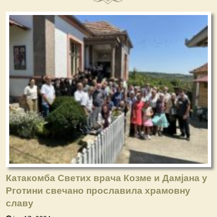
Катакомба Светих врача Козме и Дамјана у
Рготини свечано прославила храмовну
славу