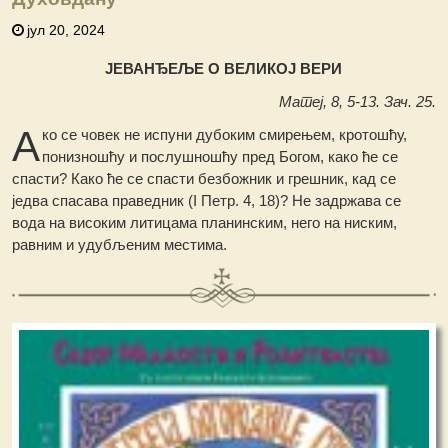
јул 20, 2024
ЈЕВАНЂЕЉЕ О ВЕЛИКОЈ ВЕРИ
Матеј, 8, 5-13. Зач. 25.
А
ко се човек не испуни дубоким смирењем, кротошћу,
понизношћу и послушношћу пред Богом, како ће се
спасти? Како ће се спасти безбожник и грешник, кад се
једва спасава праведник (I Петр. 4, 18)? Не задржава се
вода на високим литицама планинским, него на ниским,
равним и удубљеним местима.