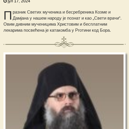
јул 17, 2024
П
разник Светих мученика и бесребреника Козме и
Дамјана у нашем народу је познат и као „Свети врачи“.
Овим дивним мученицима Христовим и бесплатним
лекарима посвећена је катакомба у Рготини код Бора.