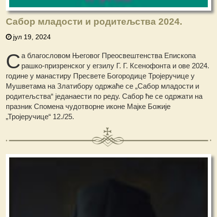
Сабор младости и родитељства 2024.
јул 19, 2024
С
а благословом Његовог Преосвештенства Епископа
рашко-призренског у егзилу Г. Г. Ксенофонта и ове 2024.
године у манастиру Пресвете Богородице Тројеручице у
Мушветама на Златибору одржаће се „Сабор младости и
родитељства“ једанаести по реду. Сабор ће се одржати на
празник Спомена чудотворне иконе Мајке Божије
„Тројеручице“ 12./25.