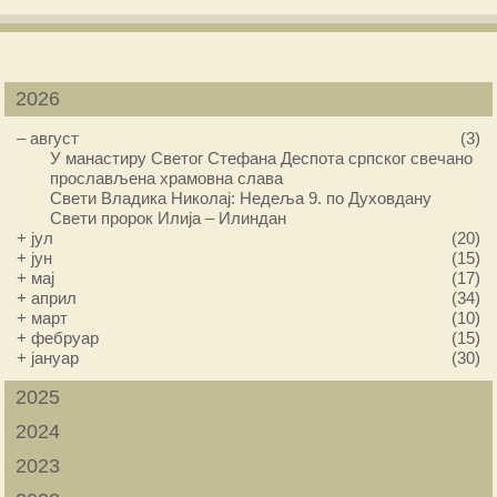
2026
–
август
(3)
У манастиру Светог Стефана Деспота српског свечано
прослављена храмовна слава
Свети Владика Николај: Недеља 9. по Духовдану
Свети пророк Илија – Илиндан
+
јул
(20)
+
јун
(15)
+
мај
(17)
+
април
(34)
+
март
(10)
+
фебруар
(15)
+
јануар
(30)
2025
2024
2023