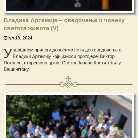
Владика Артемије – сведочења о човеку
светога живота (V)
јул 18, 2024
У
наредном прилогу доносимo пети део сведочењa о
Владики Артемију који износи протојереј Виктор
Потапов, старешина цркве Светог Јована Крститеља у
Вашингтону.