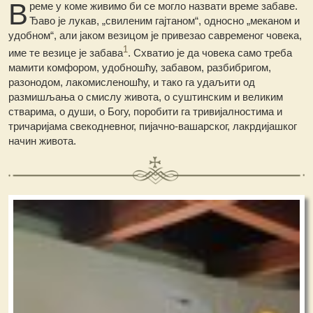
В
реме
у коме живимо би се могло назвати време забаве.
Ђаво је лукав, „свиленим гајтаном“, односно „меканом и
удобном“, али јаком везицом је привезао савременог човека,
1
име те везице је забава
. Схватио је да човека само треба
мамити комфором, удобношћу, забавом, разбибригом,
разонодом, лакомисленошћу, и тако га удаљити од
размишљања о смислу живота, о суштинским и великим
стварима, о души, о Богу, поробити га тривијалностима и
тричаријама свекодневног, пијачно-вашарског, лакрдијашког
начин живота.