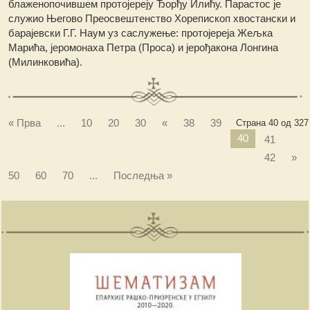
блаженопочившем протојереју Ђорђу Илићу. Парастос је
служио Његово Преосвештенство Хорепископ хвостански и
барајевски Г.Г. Наум уз саслужење: протојереја Жељка
Марића, јеромонаха Петра (Проса) и јерођакона Лонгина
(Милинковића).
« Прва
...
10
20
30
«
38
39
Страна 40 од 327
40
41
42
»
50
60
70
...
Последња »