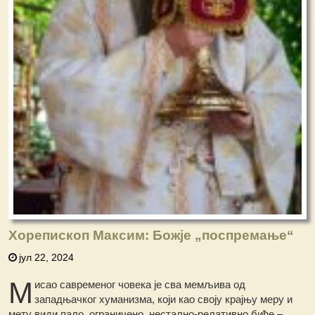
Хорепископ Максим: Божје „поспремање“
јул 22, 2024
М
исао савременог човека је сва мемљива од
западњачког хуманизма, који као своју крајњу меру и
мету види пало, ограничено, нестално-релативно биће –