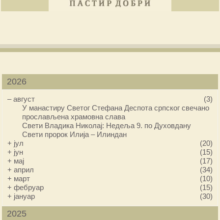
2026
–
август
(3)
У манастиру Светог Стефана Деспота српског свечано
прослављена храмовна слава
Свети Владика Николај: Недеља 9. по Духовдану
Свети пророк Илија – Илиндан
+
јул
(20)
+
јун
(15)
+
мај
(17)
+
април
(34)
+
март
(10)
+
фебруар
(15)
+
јануар
(30)
2025