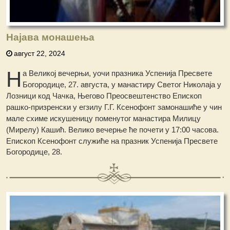
Најава монашења
август 22, 2024
Н
а Великој вечерњи, уочи празника Успенија Пресвете
Богородице, 27. августа, у манастиру Светог Николаја у
Лозници код Чачка, Његово Преосвештенство Епископ
рашко-призренски у егзилу Г.Г. Ксенофонт замонашиће у чин
мале схиме искушеницу поменутог манастира Милицу
(Мирелу) Кашић. Велико вечерње ће почети у 17:00 часова.
Епископ Ксенофонт служиће на празник Успенија Пресвете
Богородице, 28.