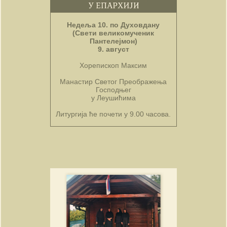
Недеља 10. по Духовдану
(Свети великомученик
Пантелејмон)
9. август
Хорепископ Максим
Манастир Светог Преображења
Господњег
у Леушићима
Литургија ће почети у 9.00 часова.