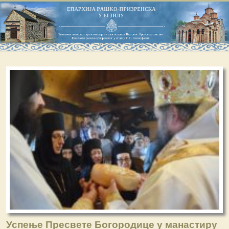
Успење Пресвете Богородице у манастиру