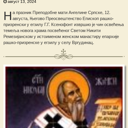
август 13, 2024
Н
а празник Преподобне мати Ангелине Српске, 12.
августа, Његово Преосвештенство Епископ рашко-
призренски у егзилу Г.Г. Ксенофонт извршио је чин освећења
темеља новога храма посвећеног Светом Никити
Ремезијанском у истоименом женском манастиру епархије
рашко-призренске у егзилу у селу Вргудинац.