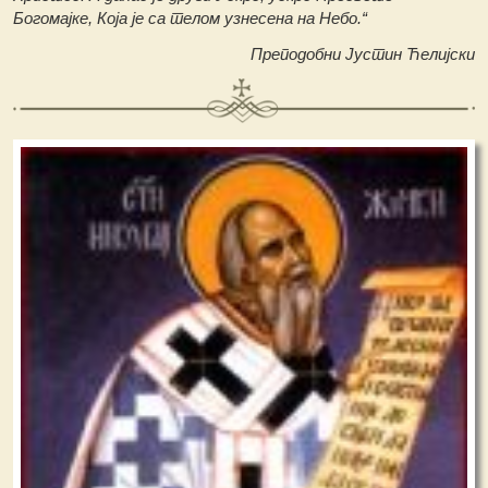
Богомајке, Која је са телом узнесена на Небо.“
Преподобни Јустин Ћелијски