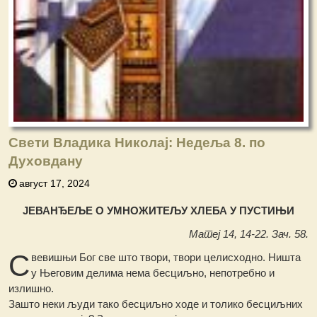
Свети Владика Николај: Недеља 8. по
Духовдану
август 17, 2024
ЈЕВАНЂЕЉЕ О УМНОЖИТЕЉУ ХЛЕБА У ПУСТИЊИ
Матеј 14, 14-22. Зач. 58.
С
вевишњи Бог све што твори, твори целисходно. Ништа
у Његовим делима нема бесциљно, непотребно и
излишно.
Зашто неки људи тако бесциљно ходе и толико бесциљних