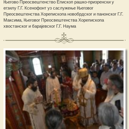
Његово Преосвештенство Епископ рашко-призренски у
егзилу Г.Г. Ксенофонт уз саслужење Његовог
Преосвештенства Хорепископа новобрдског и панонског Г.Г.
Максима, Његовог Преосвештенства Хорепископа
хвостанског и барајевског Г.Г. Наума