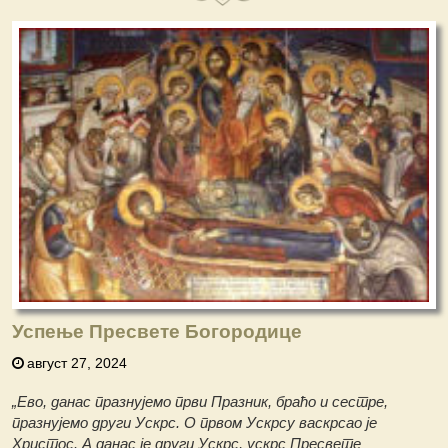
Успење Пресвете Богородице
август 27, 2024
„Ево, данас празнујемо први Празник, браћо и сестре,
празнујемо други Ускрс. О првом Ускрсу васкрсао је
Христос. А данас је други Ускрс, ускрс Пресвете