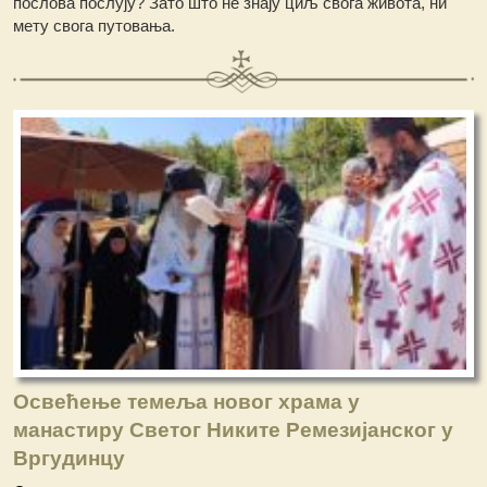
послова послују? Зато што не знају циљ свога живота, ни
мету свога путовања.
Освећење темеља новог храма у
манастиру Светог Никите Ремезијанског у
Вргудинцу