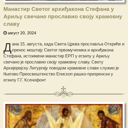
Манастир Светог архиђакона Стефана у
Ариљу свечано прославио своју храмовну
славу
август 20, 2024
Д
ана 15. августа, када Света Црква прославља Откриће и
пренос моштију Светог првомученика и архиђакона
Стефана, истоимени манастир ЕРП у егзилу у Ариљу
свечано је прославио своју храмовну славу. Свету
Архијерејску Литургију поводом храмовне славе служио је
Његово Преосвештенство Епископ рашко-призренски у
егзилу Г.Г. Ксенофонт