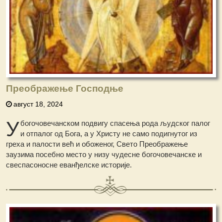
Преображење Господње
август 18, 2024
У
богочовечанском подвигу спасења рода људског палог
и отпалог од Бога, а у Христу не само подигнутог из
греха и палости већ и обоженог, Свето Преображење
заузима посебно место у низу чудесне богочовечанске и
свеспасоносне еванђелске историје.