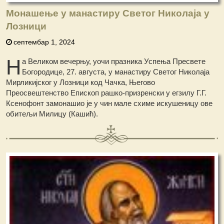
Монашење у манастиру Светог Николаја у
Лозници
септембар 1, 2024
Н
а Великом вечерњу, уочи празника Успења Пресвете
Богородице, 27. августа, у манастиру Светог Николаја
Мирликијског у Лозници код Чачка, Његово
Преосвештенство Епископ рашко-призренски у егзилу Г.Г.
Ксенофонт замонашио је у чин мале схиме искушеницу ове
обитељи Милицу (Кашић).