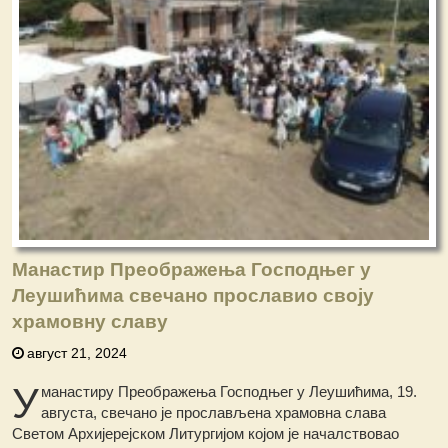
Манастир Преображења Господњег у
Леушићима свечано прославио своју
храмовну славу
август 21, 2024
У
манастиру Преображења Господњег у Леушићима, 19.
августа, свечано је прослављена храмовна слава
Светом Архијерејском Литургијом којом је началствовао