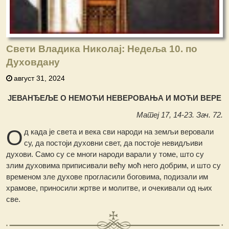
Свети Владика Николај: Недеља 10. по
Духовдану
август 31, 2024
ЈЕВАНЂЕЉЕ О НЕМОЋИ НЕВЕРОВАЊА И МОЋИ ВЕРЕ
Матеј 17, 14-23. Зач. 72.
О
д када је света и века сви народи на земљи веровали
су, да постоји духовни свет, да постоје невидљиви
духови. Само су се многи народи варали у томе, што су
злим духовима приписивали већу моћ него добрим, и што су
временом зле духове прогласили боговима, подизали им
храмове, приносили жртве и молитве, и очекивали од њих
све.