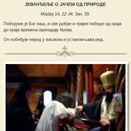
ЈЕВАНЂЕЉЕ О ЈАЧЕМ ОД ПРИРОДЕ
Матеј 14, 22-34. Зач. 59.
Победник је Бог наш, и све добре и трајне победе од краја
до краја времена припадају Њему.
Он побеђује неред у васиони и установљава ред.