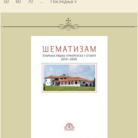
50
60
70
...
Последња »