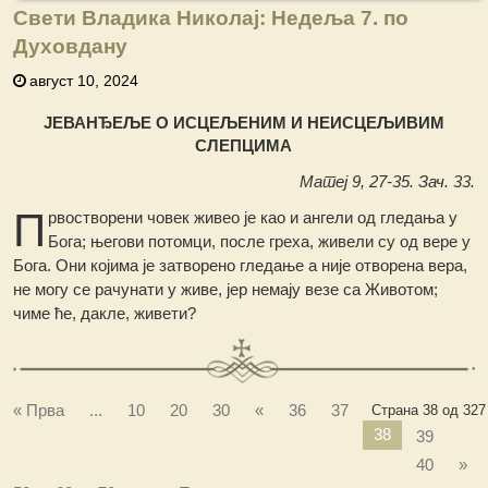
Свети Владика Николај: Недеља 7. по
Духовдану
август 10, 2024
ЈЕВАНЂЕЉЕ О ИСЦЕЉЕНИМ И НЕИСЦЕЉИВИМ
СЛЕПЦИМА
Матеј 9, 27-35. Зач. 33.
П
рвостворени човек живео је као и ангели од гледања у
Бога; његови потомци, после греха, живели су од вере у
Бога. Они којима је затворено гледање а није отворена вера,
не могу се рачунати у живе, јер немају везе са Животом;
чиме ће, дакле, живети?
« Прва
...
10
20
30
«
36
37
Страна 38 од 327
38
39
40
»