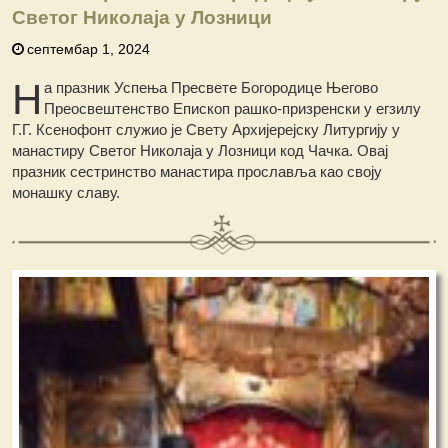
Светог Николаја у Лозници
септембар 1, 2024
Н
а празник Успења Пресвете Богородице Његово
Преосвештенство Епископ рашко-призренски у егзилу
Г.Г. Ксенофонт служио је Свету Архијерејску Литургију у
манастиру Светог Николаја у Лозници код Чачка. Овај
празник сестринство манастира прославља као своју
монашку славу.