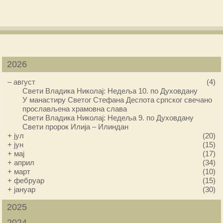
2026
–
август
(4)
Свети Владика Николај: Недеља 10. по Духовдану
У манастиру Светог Стефана Деспота српског свечано
прослављена храмовна слава
Свети Владика Николај: Недеља 9. по Духовдану
Свети пророк Илија – Илиндан
+
јул
(20)
+
јун
(15)
+
мај
(17)
+
април
(34)
+
март
(10)
+
фебруар
(15)
+
јануар
(30)
2025
2024