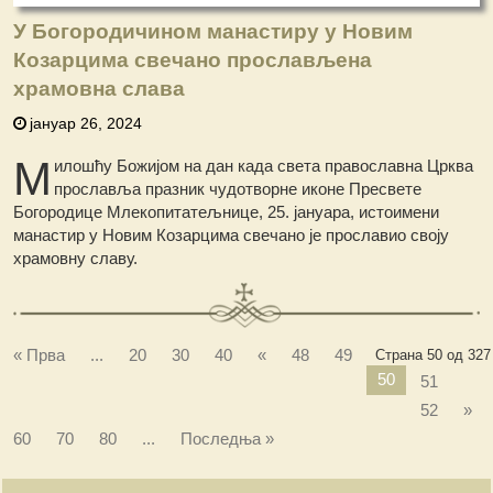
У Богородичином манастиру у Новим
Козарцима свечано прослављена
храмовна слава
јануар 26, 2024
М
илошћу Божијом на дан када света православна Црква
прославља празник чудотворне иконе Пресвете
Богородице Млекопитатељнице, 25. јануара, истоимени
манастир у Новим Козарцима свечано је прославио своју
храмовну славу.
« Прва
...
20
30
40
«
48
49
Страна 50 од 327
50
51
52
»
60
70
80
...
Последња »