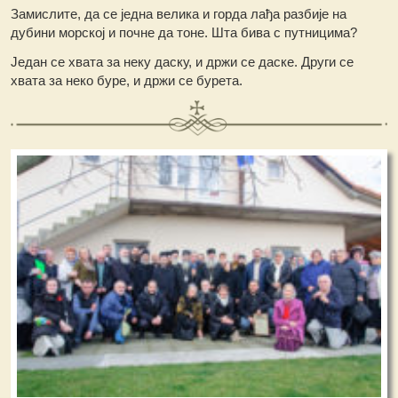
Замислите, да се једна велика и горда лађа разбије на
дубини морској и почне да тоне. Шта бива с путницима?
Један се хвата за неку даску, и држи се даске. Други се
хвата за неко буре, и држи се бурета.