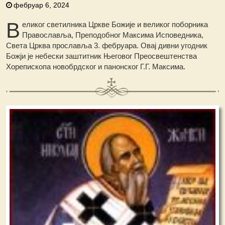
фебруар 6, 2024
В
еликог светилника Цркве Божије и великог поборника
Православља, Преподобног Максима Исповедника,
Света Црква прославља 3. фебруара. Овај дивни угодник
Божји је небески заштитник Његовог Преосвештенства
Хорепископа новобрдског и панонског Г.Г. Максима.