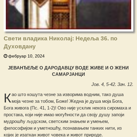
Свети владика Николај: Недеља 36. по
Духовдану
фебруар 10, 2024
ЈЕВАНЂЕЉЕ О ДАРОДАВЦУ ВОДЕ ЖИВЕ И О ЖЕНИ
САМАРЈАНЦИ
Јов. 4, 5-42. Зач. 12.
К
ао што кошута чезне за изворима водним, тако душа
моја чезне за тобом, Боже! Жедна је душа моја Бога,
Бога живога (Пс. 41, 1-2)! Ово није усклик некога сиромаха и
простака, који није имао могућности да своју душу запоји
мудрошћу људском, светским знањем и умењем,
философијом и уметношћу, познавањем танких нити, из
којих је изаткан живот човека и живот природе.