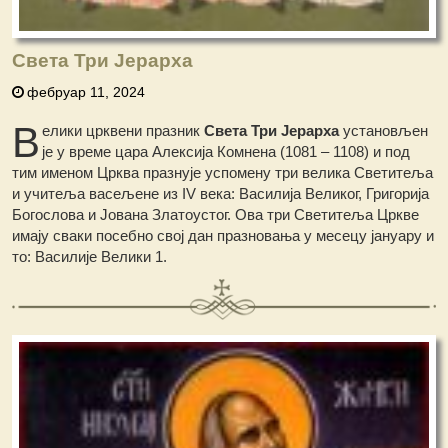
Света Три Јерарха
фебруар 11, 2024
В
елики црквени празник
Света Три Јерарха
установљен
је у време цара Алексија Комнена (1081 – 1108) и под
тим именом Црква празнује успомену три велика Светитеља
и учитеља васељене из IV века: Василија Великог, Григорија
Богослова и Јована Златоустог. Ова три Светитеља Цркве
имају сваки посебно свој дан празновања у месецу јануару и
то: Василије Велики 1.