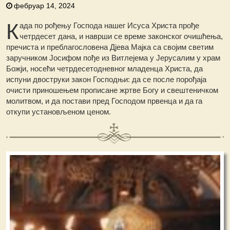
фебруар 14, 2024
К
ада пo рођењу Господа нашег Исуса Христа прође
четрдесет дана, и наврши се време законског очишћења,
пречиста и преблагословена Дјева Мајка са својим светим
заручником Јосифом пође из Витлејема у Јерусалим у храм
Божји, носећи четрдесетодневног младенца Христа, да
испуни двоструки закон Господњи: да се после порођаја
очисти приношењем прописане жртве Богу и свештеничком
молитвом, и да постави пред Господом првенца и да га
откупи установљеном ценом.