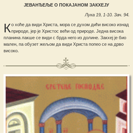
ЈЕВАНЂЕЉЕ О ПОКАЈАНОМ ЗАКХЕЈУ
Лука 19, 1-10. Зач. 94.
К
о хоће да види Христа, мора се духом дићи високо изнад
природе, јер је Христос већи од природе. Једна висока
планина лакше се види с брда него из долине. Закхеј је био
мален, па обузет жељом да види Христа попео се на дрво
високо.