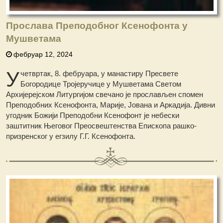
Прослава Преподобног Ксенофонта у
Мушветама
фебруар 12, 2024
У
четвртак, 8. фебруара, у манастиру Пресвете
Богородице Тројеручице у Мушветама Светом
Архијерејском Литургијом свечано је прослављен спомен
Преподобних Ксенофонта, Марије, Јована и Аркадија. Дивни
угодник Божији Преподобни Ксенофонт је небески
заштитник Његовог Преосвештенства Епископа рашко-
призренског у егзилу Г.Г. Ксенофонта.