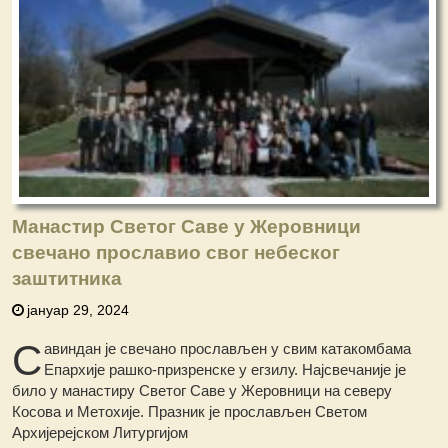
Манастир Светог Саве у Жеровници
свечано прославио свог небеског
заштитника
јануар 29, 2024
С
авиндан је свечано прослављен у свим катакомбама
Епархије рашко-призренске у егзилу. Најсвечаније је
било у манастиру Светог Саве у Жеровници на северу
Косова и Метохије. Празник је прослављен Светом
Архијерејском Литургијом