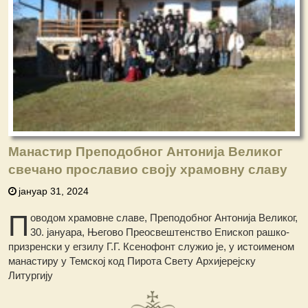
Манастир Преподобног Антонија Великог
свечано прославио своју храмовну славу
јануар 31, 2024
П
оводом храмовне славе, Преподобног Антонија Великог,
30. јануара, Његово Преосвештенство Епископ рашко-
призренски у егзилу Г.Г. Ксенофонт служио је, у истоименом
манастиру у Темској код Пирота Свету Архијерејску
Литургију