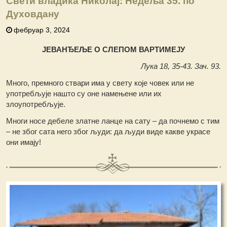
Свети владика Николај: Недеља 35. по
Духовдану
фебруар 3, 2024
ЈЕВАНЂЕЉЕ О СЛЕПОМ ВАРТИМЕЈУ
Лука 18, 35-43. Зач. 93.
Много, премного ствари има у свету које човек или не
употребљује нашто су оне намењене или их
злоупотребљује.
Многи носе дебеле златне ланце на сату – да почнемо с тим
– не због сата него због људи: да људи виде какве украсе
они имају!